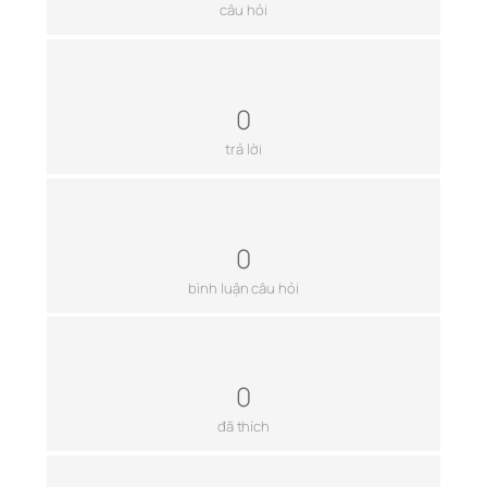
câu hỏi
0
trả lời
0
bình luận câu hỏi
0
đã thích