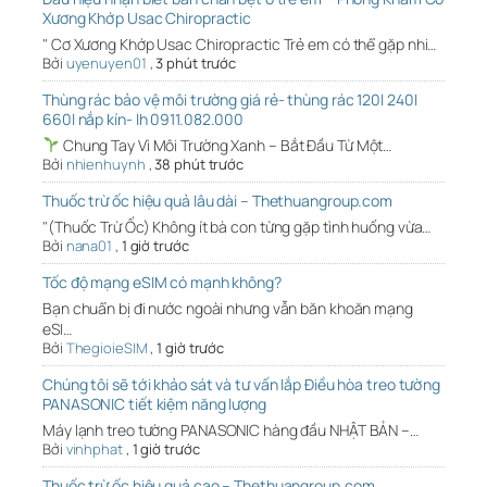
Xương Khớp Usac Chiropractic
" Cơ Xương Khớp Usac Chiropractic Trẻ em có thể gặp nhi…
Bởi
uyenuyen01
,
3 phút trước
Thùng rác bảo vệ môi trường giá rẻ- thùng rác 120l 240l
660l nắp kín- lh 0911.082.000
Chung Tay Vì Môi Trường Xanh – Bắt Đầu Từ Một…
Bởi
nhienhuynh
,
38 phút trước
Thuốc trừ ốc hiệu quả lâu dài – Thethuangroup.com
"(Thuốc Trừ Ốc) Không ít bà con từng gặp tình huống vừa…
Bởi
nana01
,
1 giờ trước
Tốc độ mạng eSIM có mạnh không?
Bạn chuẩn bị đi nước ngoài nhưng vẫn băn khoăn mạng
eSI…
Bởi
ThegioieSIM
,
1 giờ trước
Chúng tôi sẽ tới khảo sát và tư vấn lắp Điều hòa treo tường
PANASONIC tiết kiệm năng lượng
Máy lạnh treo tường PANASONIC hàng đầu NHẬT BẢN –…
Bởi
vinhphat
,
1 giờ trước
Thuốc trừ ốc hiệu quả cao – Thethuangroup.com