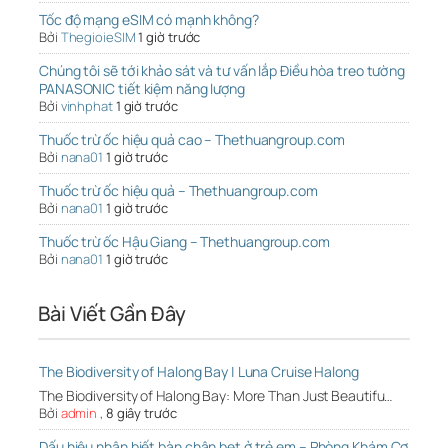
Tốc độ mạng eSIM có mạnh không?
Bởi
ThegioieSIM
1 giờ trước
Chúng tôi sẽ tới khảo sát và tư vấn lắp Điều hòa treo tường
PANASONIC tiết kiệm năng lượng
Bởi
vinhphat
1 giờ trước
Thuốc trừ ốc hiệu quả cao – Thethuangroup.com
Bởi
nana01
1 giờ trước
Thuốc trừ ốc hiệu quả – Thethuangroup.com
Bởi
nana01
1 giờ trước
Thuốc trừ ốc Hậu Giang – Thethuangroup.com
Bởi
nana01
1 giờ trước
Bài Viết Gần Đây
The Biodiversity of Halong Bay | Luna Cruise Halong
The Biodiversity of Halong Bay: More Than Just Beautifu…
Bởi
admin
,
8 giây trước
Dấu hiệu nhận biết bàn chân bẹt ở trẻ em – Phòng Khám Cơ