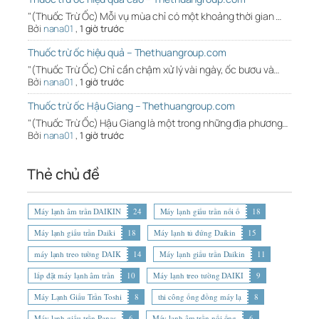
"(Thuốc Trừ Ốc) Mỗi vụ mùa chỉ có một khoảng thời gian …
Bởi
nana01
,
1 giờ trước
Thuốc trừ ốc hiệu quả – Thethuangroup.com
"(Thuốc Trừ Ốc) Chỉ cần chậm xử lý vài ngày, ốc bươu và…
Bởi
nana01
,
1 giờ trước
Thuốc trừ ốc Hậu Giang – Thethuangroup.com
"(Thuốc Trừ Ốc) Hậu Giang là một trong những địa phương…
Bởi
nana01
,
1 giờ trước
Thẻ chủ đề
Máy lạnh âm trần DAIKIN
24
Máy lạnh giấu trần nối ố
18
Máy lạnh giấu trần Daiki
18
Máy lạnh tủ đứng Daikin
15
máy lạnh treo tường DAIK
14
Máy lạnh giấu trần Daikin
11
lắp đặt máy lạnh âm trần
10
Máy lạnh treo tường DAIKI
9
Máy Lạnh Giấu Trần Toshi
8
thi công ống đồng máy lạ
8
Máy lạnh giấu trần Panas
6
Máy lạnh âm trần nối ống
6