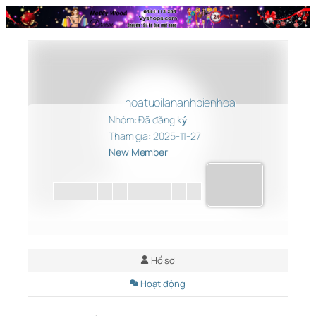
Chuyển
đến
phần
nội
dung
hoatuoilananhbienhoa
Nhóm: Đã đăng ký
Tham gia: 2025-11-27
New Member
Hồ sơ
Hoạt động