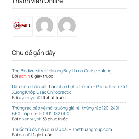
Thành viên Online
Chủ đề gần đây
The Biodiversity of Halong Bay | Luna Cruise Halong
Bởi
admin
8 giây trước
Dấu hiệu nhận biết bàn chân bẹt ở trẻ em – Phòng Khám Cơ
Xương Khớp Usac Chiropractic
Bởi
uyenuyen01
3 phút trước
Thùng rác bảo vệ môi trường giá rẻ- thùng rác 120l 240l
660l nắp kín- lh 0911.082.000
Bởi
nhienhuynh
38 phút trước
Thuốc trừ ốc hiệu quả lâu dài – Thethuangroup.com
Bởi
nana01
1 giờ trước