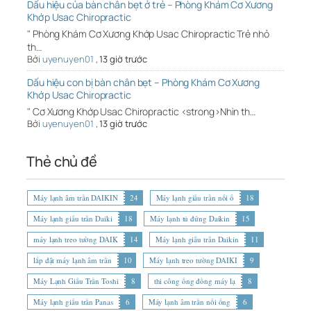
Dấu hiệu của bàn chân bẹt ở trẻ – Phòng Khám Cơ Xương
Khớp Usac Chiropractic
" Phòng Khám Cơ Xương Khớp Usac Chiropractic Trẻ nhỏ
th…
Bởi
uyenuyen01
,
13 giờ trước
Dấu hiệu con bị bàn chân bẹt – Phòng Khám Cơ Xương
Khớp Usac Chiropractic
" Cơ Xương Khớp Usac Chiropractic <strong>Nhìn th…
Bởi
uyenuyen01
,
13 giờ trước
Thẻ chủ đề
Máy lạnh âm trần DAIKIN
24
Máy lạnh giấu trần nối ố
18
Máy lạnh giấu trần Daiki
18
Máy lạnh tủ đứng Daikin
15
máy lạnh treo tường DAIK
14
Máy lạnh giấu trần Daikin
11
lắp đặt máy lạnh âm trần
10
Máy lạnh treo tường DAIKI
9
Máy Lạnh Giấu Trần Toshi
8
thi công ống đồng máy lạ
8
Máy lạnh giấu trần Panas
6
Máy lạnh âm trần nối ống
6