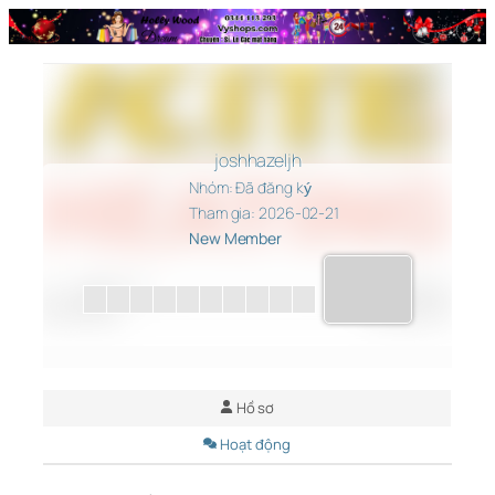
Chuyển
đến
phần
nội
dung
joshhazeljh
Nhóm: Đã đăng ký
Tham gia: 2026-02-21
New Member
Hồ sơ
Hoạt động