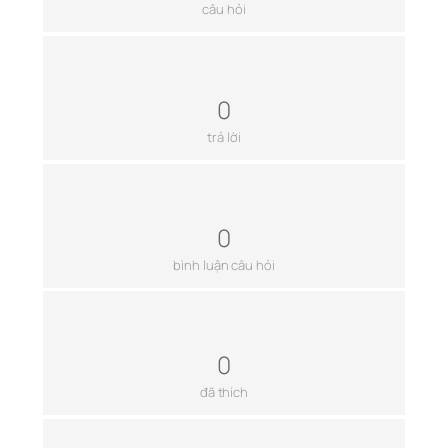
câu hỏi
0
trả lời
0
bình luận câu hỏi
0
đã thích