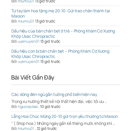
Bởi
miumiu01
13 giờ trước
Tự tay làm hoa tặng mẹ 20-10: Gửi trao chân thành tại
Maison
Bởi
miumiu01
13 giờ trước
Dấu hiệu của bàn chân bẹt ở trẻ – Phòng Khám Cơ Xương
Khớp Usac Chiropractic
Bởi
uyenuyen01
13 giờ trước
Dấu hiệu con bị bàn chân bẹt – Phòng Khám Cơ Xương
Khớp Usac Chiropractic
Bởi
uyenuyen01
13 giờ trước
Bài Viết Gần Đây
Các dòng đèn ngủ gắn tường phổ biến hiện nay
Trong xu hướng thiết kế nội thất hiện đại, việc tối ưu …
Bởi
nguoiaylaai
,
10 giờ trước
Lẵng Hoa Chúc Mừng 20-10 gửi trọn yêu thương từ Maison
" ( Shop hoa ) Những ngày gần kề tháng mười, không khí …
Bởi
miumiu01
,
12 giờ trước