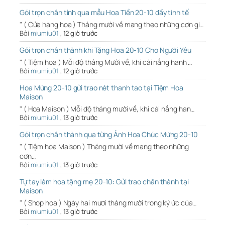
Gói trọn chân tình qua mẫu Hoa Tiền 20-10 đầy tinh tế
" ( Cửa hàng hoa ) Tháng mười về mang theo những cơn gi…
Bởi
miumiu01
,
12 giờ trước
Gói trọn chân thành khi Tặng Hoa 20-10 Cho Người Yêu
" ( Tiệm hoa ) Mỗi độ tháng Mười về, khi cái nắng hanh …
Bởi
miumiu01
,
12 giờ trước
Hoa Mừng 20-10 gửi trao nét thanh tao tại Tiệm Hoa
Maison
" ( Hoa Maison ) Mỗi độ tháng mười về, khi cái nắng han…
Bởi
miumiu01
,
13 giờ trước
Gói trọn chân thành qua từng Ảnh Hoa Chúc Mừng 20-10
" ( Tiệm hoa Maison ) Tháng mười về mang theo những
cơn…
Bởi
miumiu01
,
13 giờ trước
Tự tay làm hoa tặng mẹ 20-10: Gửi trao chân thành tại
Maison
" ( Shop hoa ) Ngày hai mươi tháng mười trong ký ức của…
Bởi
miumiu01
,
13 giờ trước