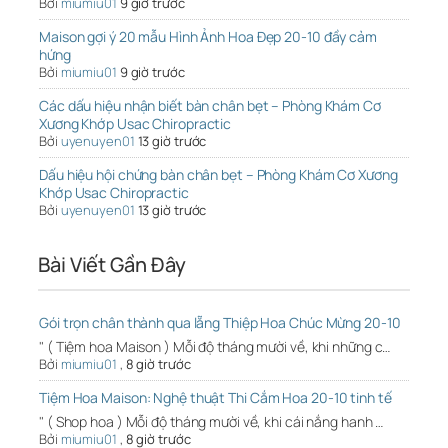
Bởi
miumiu01
9 giờ trước
Maison gợi ý 20 mẫu Hình Ảnh Hoa Đẹp 20-10 đầy cảm
hứng
Bởi
miumiu01
9 giờ trước
Các dấu hiệu nhận biết bàn chân bẹt – Phòng Khám Cơ
Xương Khớp Usac Chiropractic
Bởi
uyenuyen01
13 giờ trước
Dấu hiệu hội chứng bàn chân bẹt – Phòng Khám Cơ Xương
Khớp Usac Chiropractic
Bởi
uyenuyen01
13 giờ trước
Bài Viết Gần Đây
Gói trọn chân thành qua lẵng Thiệp Hoa Chúc Mừng 20-10
" ( Tiệm hoa Maison ) Mỗi độ tháng mười về, khi những c…
Bởi
miumiu01
,
8 giờ trước
Tiệm Hoa Maison: Nghệ thuật Thi Cắm Hoa 20-10 tinh tế
" ( Shop hoa ) Mỗi độ tháng mười về, khi cái nắng hanh …
Bởi
miumiu01
,
8 giờ trước