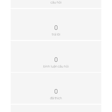
câu hỏi
0
trả lời
0
bình luận câu hỏi
0
đã thích