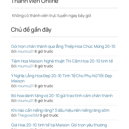
Thành viên Online
Không có thành viên trực tuyến ngay bây giờ
Chủ đề gần đây
Gói trọn chân thành qua lẵng Thiệp Hoa Chúc Mừng 20-10
Bởi
miumiu01
8 giờ trước
Tiệm Hoa Maison: Nghệ thuật Thi Cắm Hoa 20-10 tinh tế
Bởi
miumiu01
8 giờ trước
Ý Nghĩa Lẵng Hoa Đẹp 20-10 Tinh Tế Cho Phụ Nữ Tốt Đẹp
Maison
Bởi
miumiu01
8 giờ trước
Bó hoa dành tặng vợ 20-10 gửi trao tình cảm chân thành
Bởi
miumiu01
8 giờ trước
Khi nào cần niềng răng? 3 dấu hiệu nên niềng răng sớm
Bởi
ThegioieSIM
9 giờ trước
Giá Hoa 20-10 tinh tế tại Maison: Gói trọn yêu thương