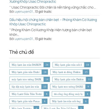
Xương Khớp Usac Chiropractic
" Usac Chiropractic Đôi chân là nền tảng vững chắc cho …
Bởi
uyenuyen01
,
13 giờ trước
Dấu hiệu hội chứng bàn chân bẹt – Phòng Khám Cơ Xương
Khớp Usac Chiropractic
" Phòng Khám Cơ Xương Khớp Hiện tượng bàn chân bẹt
khôn…
Bởi
uyenuyen01
,
13 giờ trước
Thẻ chủ đề
Máy lạnh âm trần DAIKIN
24
Máy lạnh giấu trần nối ố
18
Máy lạnh giấu trần Daiki
18
Máy lạnh tủ đứng Daikin
15
máy lạnh treo tường DAIK
14
Máy lạnh giấu trần Daikin
11
lắp đặt máy lạnh âm trần
10
Máy lạnh treo tường DAIKI
9
Máy Lạnh Giấu Trần Toshi
8
thi công ống đồng máy lạ
8
Máy lạnh giấu trần Panas
6
Máy lạnh âm trần nối ống
6
Máy lạnh Toshiba
6
Máy Lạnh Âm Trần LG Inve
5