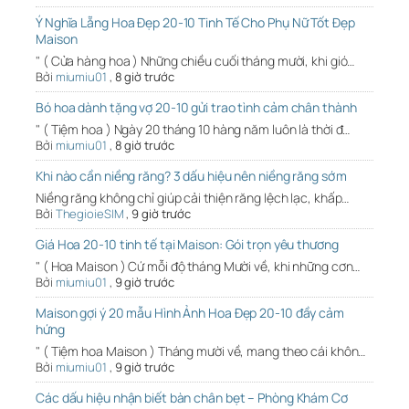
Ý Nghĩa Lẵng Hoa Đẹp 20-10 Tinh Tế Cho Phụ Nữ Tốt Đẹp
Maison
" ( Cửa hàng hoa ) Những chiều cuối tháng mười, khi gió…
Bởi
miumiu01
,
8 giờ trước
Bó hoa dành tặng vợ 20-10 gửi trao tình cảm chân thành
" ( Tiệm hoa ) Ngày 20 tháng 10 hàng năm luôn là thời đ…
Bởi
miumiu01
,
8 giờ trước
Khi nào cần niềng răng? 3 dấu hiệu nên niềng răng sớm
Niềng răng không chỉ giúp cải thiện răng lệch lạc, khấp…
Bởi
ThegioieSIM
,
9 giờ trước
Giá Hoa 20-10 tinh tế tại Maison: Gói trọn yêu thương
" ( Hoa Maison ) Cứ mỗi độ tháng Mười về, khi những cơn…
Bởi
miumiu01
,
9 giờ trước
Maison gợi ý 20 mẫu Hình Ảnh Hoa Đẹp 20-10 đầy cảm
hứng
" ( Tiệm hoa Maison ) Tháng mười về, mang theo cái khôn…
Bởi
miumiu01
,
9 giờ trước
Các dấu hiệu nhận biết bàn chân bẹt – Phòng Khám Cơ