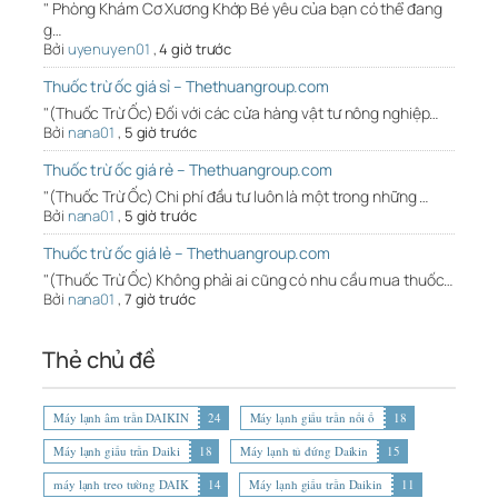
" Phòng Khám Cơ Xương Khớp Bé yêu của bạn có thể đang
g…
Bởi
uyenuyen01
,
4 giờ trước
Thuốc trừ ốc giá sỉ – Thethuangroup.com
"(Thuốc Trừ Ốc) Đối với các cửa hàng vật tư nông nghiệp…
Bởi
nana01
,
5 giờ trước
Thuốc trừ ốc giá rẻ – Thethuangroup.com
"(Thuốc Trừ Ốc) Chi phí đầu tư luôn là một trong những …
Bởi
nana01
,
5 giờ trước
Thuốc trừ ốc giá lẻ – Thethuangroup.com
"(Thuốc Trừ Ốc) Không phải ai cũng có nhu cầu mua thuốc…
Bởi
nana01
,
7 giờ trước
Thẻ chủ đề
Máy lạnh âm trần DAIKIN
24
Máy lạnh giấu trần nối ố
18
Máy lạnh giấu trần Daiki
18
Máy lạnh tủ đứng Daikin
15
máy lạnh treo tường DAIK
14
Máy lạnh giấu trần Daikin
11