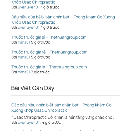
Khớp Usac Chiropractic
Bởi
uyenuyen01
4 giờ trước
Dấu hiệu của bé bị bàn chân bẹt – Phòng Khám Cơ Xương
Khớp Usac Chiropractic
Bởi
uyenuyen01
4 giờ trước
Thuốc trừ ốc giá sỉ – Thethuangroup.com
Bởi
nana01
5 giờ trước
Thuốc trừ ốc giá rẻ – Thethuangroup.com
Bởi
nana01
5 giờ trước
Thuốc trừ ốc giá lẻ – Thethuangroup.com
Bởi
nana01
7 giờ trước
Bài Viết Gần Đây
Các dấu hiệu nhận biết bàn chân bẹt – Phòng Khám Cơ
Xương Khớp Usac Chiropractic
" Usac Chiropractic Đôi chân là nền tảng vững chắc cho …
Bởi
uyenuyen01
,
4 giờ trước