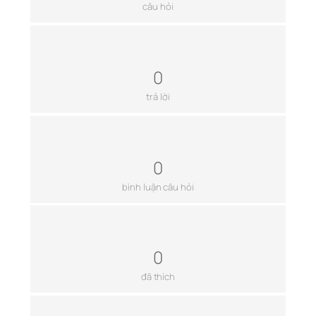
câu hỏi
0
trả lời
0
bình luận câu hỏi
0
đã thích