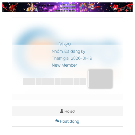
Chuyển
đến
phần
nội
dung
Mikyo
Nhóm: Đã đăng ký
Tham gia: 2026-01-19
New Member
Hồ sơ
Hoạt động