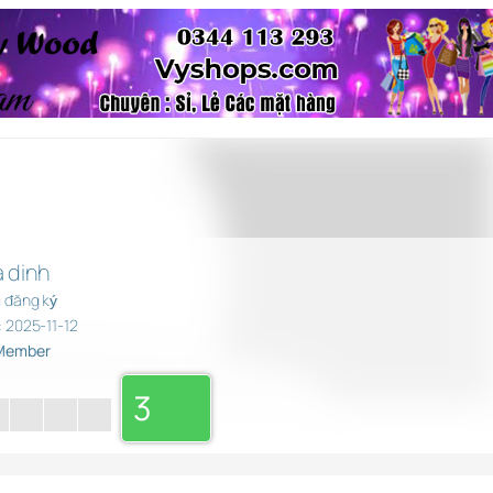
 dinh
 đăng ký
 2025-11-12
 Member
3