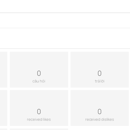
0
0
câu hỏi
trả lời
0
0
received likes
received dislikes