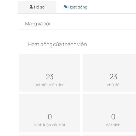
Hồ sơ
Hoạt động
Mạng xã hội
Hoạt động của thành viên
23
23
bài biết diễn đàn
chủ đề
0
0
bình luận câu hỏi
đã thích