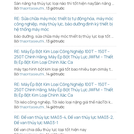
Sàn nâng hạ thủy lực loại nào thì tốt hiện naySàn nâng …
Bởi
thaontasieuthi
,
13 giờ trước
RE: Sửa chữa máy móc thiết bị tự động hóa, máy móc
công nghiệp, máy thủy lực, bảo dưỡng định kỳ thiết bị
hệ thống máy móc
bảo dưỡng, sửa chữa máy móc thiết bị thủy lực loại tốt …
Bởi
thaontasieuthi
,
13 giờ trước
RE: Máy Ép Bột Kim Loại Công Nghiệp 100T – 150T –
250T Chính Hãng, Máy Ép Bột Thủy Lực JWFM – Thiết
Bị Ép Bột Kim Loại Chính Xác Ca
máy tạo hình bột kim loại giá tốt bao nhiêu bạn ơimáy t…
Bởi
thaontasieuthi
,
14 giờ trước
RE: Máy Ép Bột Kim Loại Công Nghiệp 100T – 150T –
250T Chính Hãng, Máy Ép Bột Thủy Lực JWFM – Thiết
Bị Ép Bột Kim Loại Chính Xác Ca
Tời kéo công nghiệp, Tới kéo loại nặng giá thế nàoTời k…
Bởi
thaontasieuthi
,
14 giờ trước
RE: Đế van thủy lực MA03-4, Đế van thủy lực MA03-2,
Đế van thủy lực MA03-1
Đế van chia dầu thủy lực loại tốt hiện nay