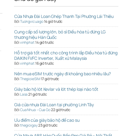
Cửa Nhựa Đài Loan Ghép Thanh Tại Phường Lái Thiêu
Bởi
Tuongvicuago
14 giờ trước
Cung cấp số lượng lớn, bỏ sỉ Điều hòa tủ đứng LG
thương hiệu Hàn Quốc
Bởi
vinhphat
14 giờ trước
Hỗ trợ giá tốt nhất cho công trình lắp Điều hòa tủ đứng
DAIKIN FVFC Inverter, Xuất xứ Malaysia
Bởi
vinhphat
16 giờ trước
Nên mua eSIM trước ngày đi khoảng bao nhiêu lâu?
Bởi
ThegioieSIM
17 giờ trước
Giày bảo hộ lót Kevlar và lót thép loại nào tốt
Bởi
Lasa
21 giờ trước
Giá cửa nhựa Đài Loan tại phường Linh Tây
Bởi
Cua Nhua – Cua Go
22 giờ trước
Ưu điểm của giày bảo hộ đế cao su
Bởi
thegioigay
23 giờ trước
Cửa Nhựa ABS Hàn Quốc Bền Đẹp Giá Rẻ – Nội Thất