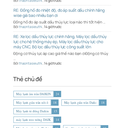
Bởi
thaontasieuthi
,
14 giờ trước
RE: Đồng hồ đo nhiệt độ, đo áp suất dầu chính hãng
wise giá bao nhiêu bạn ơi
Đồng hồ đo áp suất dầu thủy lực loại nào thì tốt hiện …
Bởi
thaontasieuthi
,
14 giờ trước
RE: Xe lọc dầu thủy lực chính hãng, Máy lọc dầu thủy
lực cho hệ thống máy ép, Máy lọc dầu thủy lực cho
máy CNC, Bộ lọc dầu thủy lực công suất lớn
Động cơ thủy lực áp cao giá thế nào bạn ơiĐộng cơ thủy
…
Bởi
thaontasieuthi
,
14 giờ trước
Thẻ chủ đề
Máy lạnh âm trần DAIKIN
24
Máy lạnh giấu trần nối ố
18
Máy lạnh giấu trần Daiki
18
Máy lạnh tủ đứng Daikin
15
máy lạnh treo tường DAIK
14