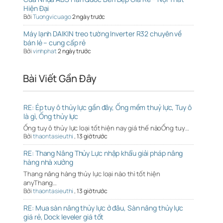
Hiện Đại
Bởi
Tuongvicuago
2 ngày trước
Máy lạnh DAIKIN treo tường Inverter R32 chuyên về
bán lẻ – cung cấp rẻ
Bởi
vinhphat
2 ngày trước
Bài Viết Gần Đây
RE: Ép tuy ô thủy lực gần đây, Ống mềm thuỷ lực, Tuy ô
là gì, Ống thủy lực
Ống tuy ô thủy lực loại tốt hiện nay giá thế nàoỐng tuy…
Bởi
thaontasieuthi
,
13 giờ trước
RE: Thang Nâng Thủy Lực nhập khẩu giải pháp nâng
hàng nhà xưởng
Thang nâng hàng thủy lực loại nào thì tốt hiện
anyThang…
Bởi
thaontasieuthi
,
13 giờ trước
RE: Mua sàn nâng thủy lực ở đâu, Sàn nâng thủy lực
giá rẻ, Dock leveler giá tốt