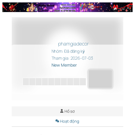
Chuyển
đến
phần
nội
dung
phamgiadecor
Nhóm: Đã đăng ký
Tham gia: 2026-07-03
New Member
Hồ sơ
Hoạt động