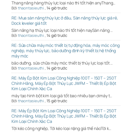
Thang nâng hàng thủy lực loại nào thì tốt hiện anyThang…
Bởi
thaontasieuthi
,
14 giờ trước
RE: Mua sàn nâng thủy lực ở đâu, Sàn nâng thủy lực giá rẻ,
Dock leveler giá tốt
Sàn nâng hạ thủy lực loại nào thì tốt hiện naySàn nâng …
Bởi
thaontasieuthi
,
14 giờ trước
RE: Sửa chữa máy móc thiết bị tự động hóa, máy móc công
nghiệp, máy thủy lực, bảo dưỡng định kỳ thiết bị hệ thống
máy móc
bảo dưỡng, sửa chữa máy móc thiết bị thủy lực loại tốt …
Bởi
thaontasieuthi
,
14 giờ trước
RE: Máy Ép Bột Kim Loại Công Nghiệp 100T – 150T – 250T
Chính Hãng, Máy Ép Bột Thủy Lực JWFM – Thiết Bị Ép Bột
Kim Loại Chính Xác Ca
máy tạo hình bột kim loại giá tốt bao nhiêu bạn ơimáy t…
Bởi
thaontasieuthi
,
15 giờ trước
RE: Máy Ép Bột Kim Loại Công Nghiệp 100T – 150T – 250T
Chính Hãng, Máy Ép Bột Thủy Lực JWFM – Thiết Bị Ép Bột
Kim Loại Chính Xác Ca
Tời kéo công nghiệp, Tới kéo loại nặng giá thế nàoTời k…