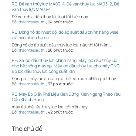
RE: Đế van thủy lực MA03-4, Đế van thủy lực MA03-2, Đế
van thủy lực MA03-1
Đế van chia dầu thủy lực loại tốt hiện nay
Bởi
thaontasieuthi
,
24 phút trước
RE: Đồng hồ đo nhiệt độ, đo áp suất dầu chính hãng wise
giá bao nhiêu bạn ơi
Đồng hồ đo áp suất dầu thủy lực loại nào thì tốt hiện …
Bởi
thaontasieuthi
,
26 phút trước
RE: Xe lọc dầu thủy lực chính hãng, Máy lọc dầu thủy lực
cho hệ thống máy ép, Máy lọc dầu thủy lực cho máy CNC,
Bộ lọc dầu thủy lực công suất lớn
Động cơ thủy lực áp cao giá thế nào bạn ơiĐộng cơ thủy …
Bởi
thaontasieuthi
,
33 phút trước
RE: Máy Ép Giấy Phế Liệu Kiện Đứng, Kiện Ngang Theo Yêu
Cầu Khách Hàng
máy ép phế liệu thủy lực loại tốt hiện nay
Bởi
thaontasieuthi
,
42 phút trước
Thẻ chủ đề