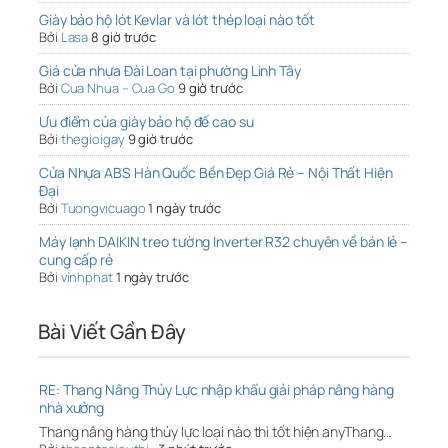
Giày bảo hộ lót Kevlar và lót thép loại nào tốt
Bởi
Lasa
8 giờ trước
Giá cửa nhựa Đài Loan tại phường Linh Tây
Bởi
Cua Nhua – Cua Go
9 giờ trước
Ưu điểm của giày bảo hộ đế cao su
Bởi
thegioigay
9 giờ trước
Cửa Nhựa ABS Hàn Quốc Bền Đẹp Giá Rẻ – Nội Thất Hiện
Đại
Bởi
Tuongvicuago
1 ngày trước
Máy lạnh DAIKIN treo tường Inverter R32 chuyên về bán lẻ –
cung cấp rẻ
Bởi
vinhphat
1 ngày trước
Bài Viết Gần Đây
RE: Thang Nâng Thủy Lực nhập khẩu giải pháp nâng hàng
nhà xưởng
Thang nâng hàng thủy lực loại nào thì tốt hiện anyThang…