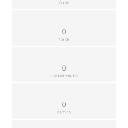
câu hỏi
0
trả lời
0
bình luận câu hỏi
0
đã thích