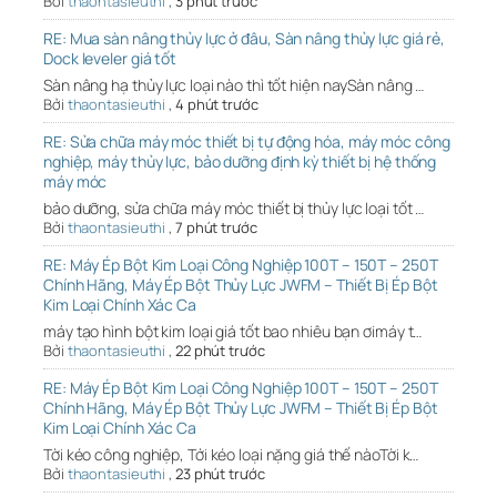
Bởi
thaontasieuthi
,
3 phút trước
RE: Mua sàn nâng thủy lực ở đâu, Sàn nâng thủy lực giá rẻ,
Dock leveler giá tốt
Sàn nâng hạ thủy lực loại nào thì tốt hiện naySàn nâng …
Bởi
thaontasieuthi
,
4 phút trước
RE: Sửa chữa máy móc thiết bị tự động hóa, máy móc công
nghiệp, máy thủy lực, bảo dưỡng định kỳ thiết bị hệ thống
máy móc
bảo dưỡng, sửa chữa máy móc thiết bị thủy lực loại tốt …
Bởi
thaontasieuthi
,
7 phút trước
RE: Máy Ép Bột Kim Loại Công Nghiệp 100T – 150T – 250T
Chính Hãng, Máy Ép Bột Thủy Lực JWFM – Thiết Bị Ép Bột
Kim Loại Chính Xác Ca
máy tạo hình bột kim loại giá tốt bao nhiêu bạn ơimáy t…
Bởi
thaontasieuthi
,
22 phút trước
RE: Máy Ép Bột Kim Loại Công Nghiệp 100T – 150T – 250T
Chính Hãng, Máy Ép Bột Thủy Lực JWFM – Thiết Bị Ép Bột
Kim Loại Chính Xác Ca
Tời kéo công nghiệp, Tới kéo loại nặng giá thế nàoTời k…
Bởi
thaontasieuthi
,
23 phút trước