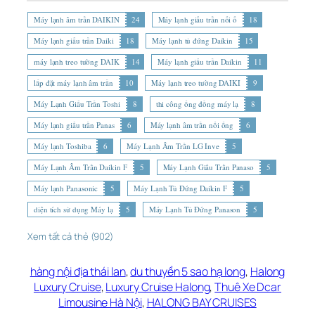
Máy lạnh âm trần DAIKIN
24
Máy lạnh giấu trần nối ố
18
Máy lạnh giấu trần Daiki
18
Máy lạnh tủ đứng Daikin
15
máy lạnh treo tường DAIK
14
Máy lạnh giấu trần Daikin
11
lắp đặt máy lạnh âm trần
10
Máy lạnh treo tường DAIKI
9
Máy Lạnh Giấu Trần Toshi
8
thi công ống đồng máy lạ
8
Máy lạnh giấu trần Panas
6
Máy lạnh âm trần nối ống
6
Máy lạnh Toshiba
6
Máy Lạnh Âm Trần LG Inve
5
Máy Lạnh Âm Trần Daikin F
5
Máy Lạnh Giấu Trần Panaso
5
Máy lạnh Panasonic
5
Máy Lạnh Tủ Đứng Daikin F
5
diện tích sử dụng Máy lạ
5
Máy Lạnh Tủ Đứng Panason
5
Xem tất cả thẻ (902)
hàng nội địa thái lan
,
du thuyền 5 sao hạ long
,
Halong
Luxury Cruise
,
Luxury Cruise Halong
,
Thuê Xe Dcar
Limousine Hà Nội
,
HALONG BAY CRUISES