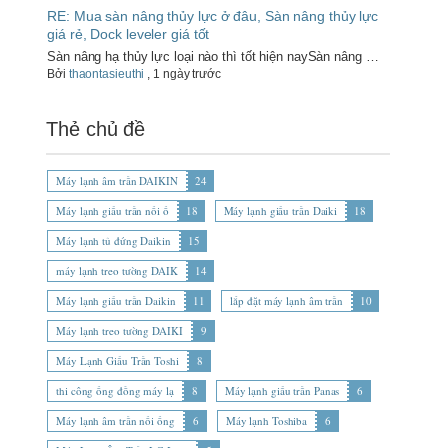
RE: Mua sàn nâng thủy lực ở đâu, Sàn nâng thủy lực
giá rẻ, Dock leveler giá tốt
Sàn nâng hạ thủy lực loại nào thì tốt hiện naySàn nâng …
Bởi
thaontasieuthi
,
1 ngày trước
Thẻ chủ đề
Máy lạnh âm trần DAIKIN
24
Máy lạnh giấu trần nối ố
18
Máy lạnh giấu trần Daiki
18
Máy lạnh tủ đứng Daikin
15
máy lạnh treo tường DAIK
14
Máy lạnh giấu trần Daikin
11
lắp đặt máy lạnh âm trần
10
Máy lạnh treo tường DAIKI
9
Máy Lạnh Giấu Trần Toshi
8
thi công ống đồng máy lạ
8
Máy lạnh giấu trần Panas
6
Máy lạnh âm trần nối ống
6
Máy lạnh Toshiba
6