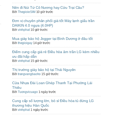
Nên đi Núi Tứ Cô Nương hay Cửu Trại Câu?
Bởi
ThegioieSIM
10 giờ trước
Đơn vị chuyên phân phối giá tốt Máy lạnh giấu trần
DAIKIN 4.0 ngựa (4.0HP)
Bởi
vinhphat
10 giờ trước
Mua giày bảo hộ Jogger tại Bình Dương ở đâu tốt
Bởi
thegioigay
14 giờ trước
Điểm cung cấp giá rẻ Điều hòa âm trần LG kèm nhiều
ưu đãi hấp dẫn
Bởi
vinhphat
15 giờ trước
Thị trường giày bảo hộ tại Thái Nguyên
Bởi
trangvangbaoho
15 giờ trước
Cửa Nhựa Đài Loan Ghép Thanh Tại Phường Lái
Thiêu
Bởi
Tuongvicuago
1 ngày trước
Cung cấp số lượng lớn, bỏ sỉ Điều hòa tủ đứng LG
thương hiệu Hàn Quốc
Bởi
vinhphat
1 ngày trước