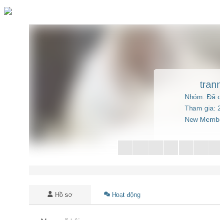
Chuyển
đến
phần
nội
dung
tran
Nhóm: Đã đ
Tham gia: 
New Memb
Hồ sơ
Hoạt động