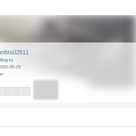
nnbts02911
ăng ký
2026-05-29
er