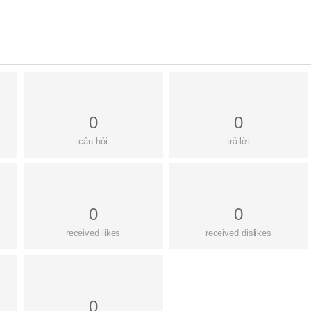
0
0
câu hỏi
trả lời
0
0
received likes
received dislikes
0