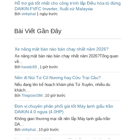
Hỗ trợ giá tốt nhất cho công trình lắp Điều hòa tủ đứng
DAIKIN FVFC Inverter, Xuất xứ Malaysia
Bởi
vinhphat
1 ngày trước
Bài Viết Gần Đây
Xe nâng mặt bàn nào bán chạy nhất năm 2026?
Xe nâng mặt bàn nào bán chạy nhất năm 2026?Tổng quan
về…
Bởi
hanatc89
,
1 giờ trước
Nên đi Núi Tứ Cô Nương hay Cửu Trại Câu?
Nếu đang lên kế hoạch khám phá Tứ Xuyên, nhiều du
khách…
Bởi
ThegioieSIM
,
10 giờ trước
Đơn vị chuyên phân phối giá tốt Máy lạnh giấu trần
DAIKIN 4.0 ngựa (4.0HP)
Không gian thương mại rất nên lắp Máy lạnh giấu trần
DA…
Bởi
vinhphat
,
10 giờ trước