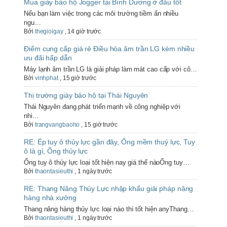
Mua giày bảo hộ Jogger tại Bình Dương ở đâu tốt
Nếu bạn làm việc trong các môi trường tiềm ẩn nhiều
ngu…
Bởi
thegioigay
,
14 giờ trước
Điểm cung cấp giá rẻ Điều hòa âm trần LG kèm nhiều
ưu đãi hấp dẫn
Máy lạnh âm trần LG là giải pháp làm mát cao cấp với cô…
Bởi
vinhphat
,
15 giờ trước
Thị trường giày bảo hộ tại Thái Nguyên
Thái Nguyên đang phát triển mạnh về công nghiệp với
nhi…
Bởi
trangvangbaoho
,
15 giờ trước
RE: Ép tuy ô thủy lực gần đây, Ống mềm thuỷ lực, Tuy
ô là gì, Ống thủy lực
Ống tuy ô thủy lực loại tốt hiện nay giá thế nàoỐng tuy…
Bởi
thaontasieuthi
,
1 ngày trước
RE: Thang Nâng Thủy Lực nhập khẩu giải pháp nâng
hàng nhà xưởng
Thang nâng hàng thủy lực loại nào thì tốt hiện anyThang…
Bởi
thaontasieuthi
,
1 ngày trước