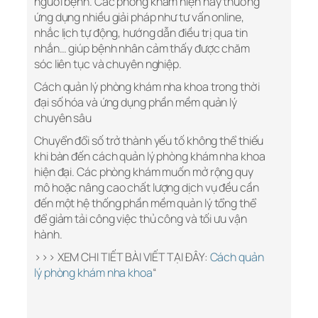
người bệnh. Các phòng khám hiện nay thường
ứng dụng nhiều giải pháp như tư vấn online,
nhắc lịch tự động, hướng dẫn điều trị qua tin
nhắn… giúp bệnh nhân cảm thấy được chăm
sóc liên tục và chuyên nghiệp.
Cách quản lý phòng khám nha khoa trong thời
đại số hóa và ứng dụng phần mềm quản lý
chuyên sâu
Chuyển đổi số trở thành yếu tố không thể thiếu
khi bàn đến cách quản lý phòng khám nha khoa
hiện đại. Các phòng khám muốn mở rộng quy
mô hoặc nâng cao chất lượng dịch vụ đều cần
đến một hệ thống phần mềm quản lý tổng thể
để giảm tải công việc thủ công và tối ưu vận
hành.
>>> XEM CHI TIẾT BÀI VIẾT TẠI ĐÂY:
Cách quản
lý phòng khám nha khoa
“