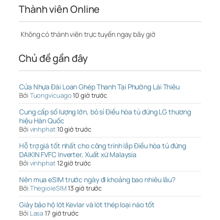
Thành viên Online
Không có thành viên trực tuyến ngay bây giờ
Chủ đề gần đây
Cửa Nhựa Đài Loan Ghép Thanh Tại Phường Lái Thiêu
Bởi
Tuongvicuago
10 giờ trước
Cung cấp số lượng lớn, bỏ sỉ Điều hòa tủ đứng LG thương
hiệu Hàn Quốc
Bởi
vinhphat
10 giờ trước
Hỗ trợ giá tốt nhất cho công trình lắp Điều hòa tủ đứng
DAIKIN FVFC Inverter, Xuất xứ Malaysia
Bởi
vinhphat
12 giờ trước
Nên mua eSIM trước ngày đi khoảng bao nhiêu lâu?
Bởi
ThegioieSIM
13 giờ trước
Giày bảo hộ lót Kevlar và lót thép loại nào tốt
Bởi
Lasa
17 giờ trước