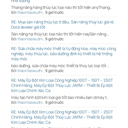
nhà xưởng
Thang nâng hàng thủy lực loại nào thì tốt hiện anyThang…
Bởi
thaontasieuthi
,
9 giờ trước
RE: Mua sàn nâng thủy lực ở đâu, Sàn nâng thủy lực giá rẻ,
Dock leveler giá tốt
Sàn nâng hạ thủy lực loại nào thì tốt hiện naySàn nâng …
Bởi
thaontasieuthi
,
9 giờ trước
RE: Sửa chữa máy móc thiết bị tự động hóa, máy móc công
nghiệp, máy thủy lực, bảo dưỡng định kỳ thiết bị hệ thống
máy móc
bảo dưỡng, sửa chữa máy móc thiết bị thủy lực loại tốt …
Bởi
thaontasieuthi
,
9 giờ trước
RE: Máy Ép Bột Kim Loại Công Nghiệp 100T – 150T – 250T
Chính Hãng, Máy Ép Bột Thủy Lực JWFM – Thiết Bị Ép Bột
Kim Loại Chính Xác Ca
máy tạo hình bột kim loại giá tốt bao nhiêu bạn ơimáy t…
Bởi
thaontasieuthi
,
9 giờ trước
RE: Máy Ép Bột Kim Loại Công Nghiệp 100T – 150T – 250T
Chính Hãng, Máy Ép Bột Thủy Lực JWFM – Thiết Bị Ép Bột
Kim Loại Chính Xác Ca