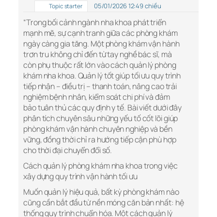
05/01/2026 12:49 chiều
Topic starter
“Trong bối cảnh ngành nha khoa phát triển
mạnh mẽ, sự cạnh tranh giữa các phòng khám
ngày càng gia tăng. Một phòng khám vận hành
trơn tru không chỉ đến từ tay nghề bác sĩ, mà
còn phụ thuộc rất lớn vào cách quản lý phòng
khám nha khoa. Quản lý tốt giúp tối ưu quy trình
tiếp nhận – điều trị – thanh toán, nâng cao trải
nghiệm bệnh nhân, kiểm soát chi phí và đảm
bảo tuân thủ các quy định y tế. Bài viết dưới đây
phân tích chuyên sâu những yếu tố cốt lõi giúp
phòng khám vận hành chuyên nghiệp và bền
vững, đồng thời chỉ ra hướng tiếp cận phù hợp
cho thời đại chuyển đổi số.
Cách quản lý phòng khám nha khoa trong việc
xây dựng quy trình vận hành tối ưu
Muốn quản lý hiệu quả, bất kỳ phòng khám nào
cũng cần bắt đầu từ nền móng căn bản nhất: hệ
thống quy trình chuẩn hóa. Một cách quản lý