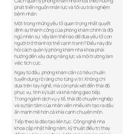
Cách quản lý phòng khám nha khoa theo hướng
phát triển nguồn nhân lực và tối ưu trải nghiệm
bệnh nhân
Một trong những yếu tố quan trọng nhất quyết
định sự thành công của phòng khám chính là đội
ngũ nhân sự. Vậy làm thế nào để đưa yếu tố con
người trở thành lợi thế cạnh tranh? Điều này đòi
hỏi cách quản lý phòng khám nha khoa phải
hướng đến xây dựng năng lực và môi trường làm
việc tích cực.
Ngay từ đầu, phòng khám cần có tiêu chuẩn
tuyển dụng rõ ràng cho từng vị trí. Không chỉ
dựa trên tay nghề, mà còn phải xét đến thái độ
phục vụ, tính kỷ luật và khả năng giao tiếp.
Trong ngành dịch vụ y tế, thái độ chuyên nghiệp
và sự tận tâm của nhân viên nhiều khi tạo ra dấu
ấn mạnh mẽ hơn cả khía cạnh chuyên môn.
Tiếp theo là đào tạo liên tục. Công nghệ nha
khoa cập nhật hằng năm, kỹ thuật điều trị thay