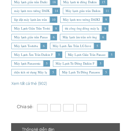
Máy lạnh giấu trần Daiki
18
Máy lạnh tủ đứng Daikin
15
máy lạnh treo tường DAIK
14
Máy lạnh giấu trần Daikin
11
lắp đặt máy lạnh âm trần
10
Máy lạnh treo tường DAIKI
9
Máy Lạnh Giấu Trần Toshi
8
thi công ống đồng máy lạ
8
Máy lạnh giấu trần Panas
6
Máy lạnh âm trần nối ống
6
Máy lạnh Toshiba
6
Máy Lạnh Âm Trần LG Inve
5
Máy Lạnh Âm Trần Daikin F
5
Máy Lạnh Giấu Trần Panaso
5
Máy lạnh Panasonic
5
Máy Lạnh Tủ Đứng Daikin F
5
diện tích sử dụng Máy lạ
5
Máy Lạnh Tủ Đứng Panason
5
Xem tất cả thẻ (902)
Chia sẻ:
Thống kê diễn đàn