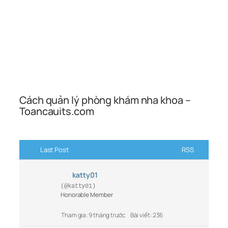
Cách quản lý phòng khám nha khoa –
Toancauits.com
Last Post
RSS
katty01
(@katty01)
Honorable Member
Tham gia: 9 tháng trước
Bài viết: 236