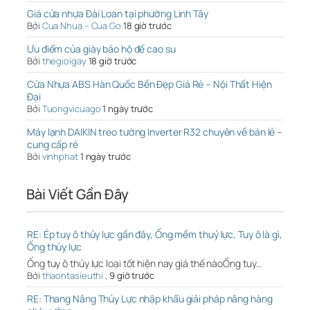
Giá cửa nhựa Đài Loan tại phường Linh Tây
Bởi
Cua Nhua – Cua Go
18 giờ trước
Ưu điểm của giày bảo hộ đế cao su
Bởi
thegioigay
18 giờ trước
Cửa Nhựa ABS Hàn Quốc Bền Đẹp Giá Rẻ – Nội Thất Hiện
Đại
Bởi
Tuongvicuago
1 ngày trước
Máy lạnh DAIKIN treo tường Inverter R32 chuyên về bán lẻ –
cung cấp rẻ
Bởi
vinhphat
1 ngày trước
Bài Viết Gần Đây
RE: Ép tuy ô thủy lực gần đây, Ống mềm thuỷ lực, Tuy ô là gì,
Ống thủy lực
Ống tuy ô thủy lực loại tốt hiện nay giá thế nàoỐng tuy…
Bởi
thaontasieuthi
,
9 giờ trước
RE: Thang Nâng Thủy Lực nhập khẩu giải pháp nâng hàng