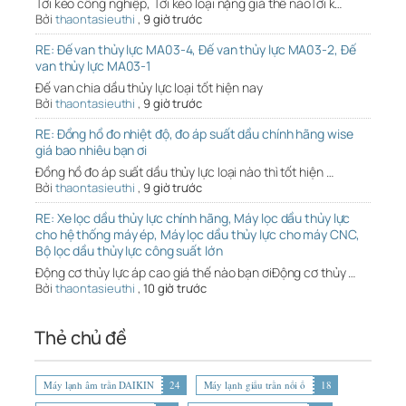
Tời kéo công nghiệp, Tới kéo loại nặng giá thế nàoTời k…
Bởi
thaontasieuthi
,
9 giờ trước
RE: Đế van thủy lực MA03-4, Đế van thủy lực MA03-2, Đế
van thủy lực MA03-1
Đế van chia dầu thủy lực loại tốt hiện nay
Bởi
thaontasieuthi
,
9 giờ trước
RE: Đồng hồ đo nhiệt độ, đo áp suất dầu chính hãng wise
giá bao nhiêu bạn ơi
Đồng hồ đo áp suất dầu thủy lực loại nào thì tốt hiện …
Bởi
thaontasieuthi
,
9 giờ trước
RE: Xe lọc dầu thủy lực chính hãng, Máy lọc dầu thủy lực
cho hệ thống máy ép, Máy lọc dầu thủy lực cho máy CNC,
Bộ lọc dầu thủy lực công suất lớn
Động cơ thủy lực áp cao giá thế nào bạn ơiĐộng cơ thủy …
Bởi
thaontasieuthi
,
10 giờ trước
Thẻ chủ đề
Máy lạnh âm trần DAIKIN
24
Máy lạnh giấu trần nối ố
18