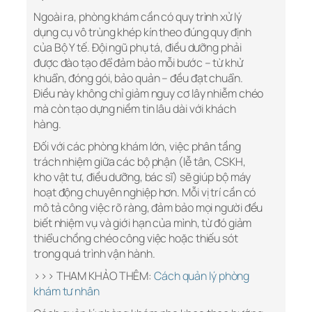
Ngoài ra, phòng khám cần có quy trình xử lý
dụng cụ vô trùng khép kín theo đúng quy định
của Bộ Y tế. Đội ngũ phụ tá, điều dưỡng phải
được đào tạo để đảm bảo mỗi bước – từ khử
khuẩn, đóng gói, bảo quản – đều đạt chuẩn.
Điều này không chỉ giảm nguy cơ lây nhiễm chéo
mà còn tạo dựng niềm tin lâu dài với khách
hàng.
Đối với các phòng khám lớn, việc phân tầng
trách nhiệm giữa các bộ phận (lễ tân, CSKH,
kho vật tư, điều dưỡng, bác sĩ) sẽ giúp bộ máy
hoạt động chuyên nghiệp hơn. Mỗi vị trí cần có
mô tả công việc rõ ràng, đảm bảo mọi người đều
biết nhiệm vụ và giới hạn của mình, từ đó giảm
thiểu chồng chéo công việc hoặc thiếu sót
trong quá trình vận hành.
>>> THAM KHẢO THÊM:
Cách quản lý phòng
khám tư nhân