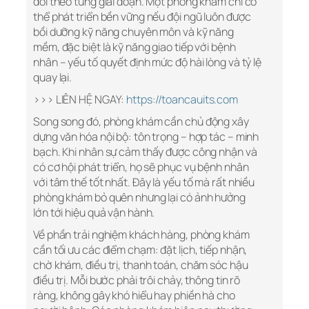
đổi theo từng giai đoạn. Một phòng khám chỉ có
thể phát triển bền vững nếu đội ngũ luôn được
bồi dưỡng kỹ năng chuyên môn và kỹ năng
mềm, đặc biệt là kỹ năng giao tiếp với bệnh
nhân – yếu tố quyết định mức độ hài lòng và tỷ lệ
quay lại.
>>> LIÊN HỆ NGAY:
https://toancauits.com
Song song đó, phòng khám cần chủ động xây
dựng văn hóa nội bộ: tôn trọng – hợp tác – minh
bạch. Khi nhân sự cảm thấy được công nhận và
có cơ hội phát triển, họ sẽ phục vụ bệnh nhân
với tâm thế tốt nhất. Đây là yếu tố mà rất nhiều
phòng khám bỏ quên nhưng lại có ảnh hưởng
lớn tới hiệu quả vận hành.
Về phần trải nghiệm khách hàng, phòng khám
cần tối ưu các điểm chạm: đặt lịch, tiếp nhận,
chờ khám, điều trị, thanh toán, chăm sóc hậu
điều trị. Mỗi bước phải trôi chảy, thông tin rõ
ràng, không gây khó hiểu hay phiền hà cho