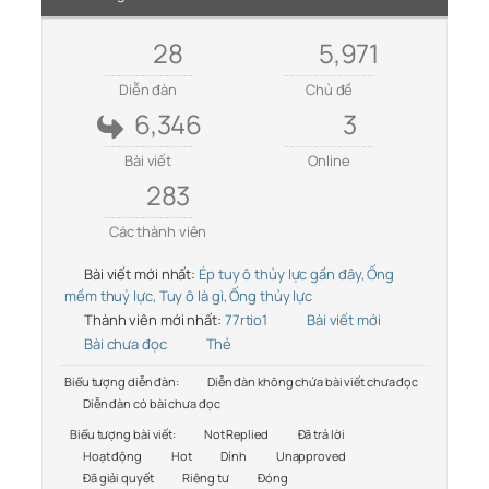
28
5,971
Diễn đàn
Chủ đề
6,346
3
Bài viết
Online
283
Các thành viên
Bài viết mới nhất:
Ép tuy ô thủy lực gần đây, Ống
mềm thuỷ lực, Tuy ô là gì, Ống thủy lực
Thành viên mới nhất:
77rtio1
Bài viết mới
Bài chưa đọc
Thẻ
Biểu tượng diễn đàn:
Diễn đàn không chứa bài viết chưa đọc
Diễn đàn có bài chưa đọc
Biểu tượng bài viết:
Not Replied
Đã trả lời
Hoạt động
Hot
Dính
Unapproved
Đã giải quyết
Riêng tư
Đóng