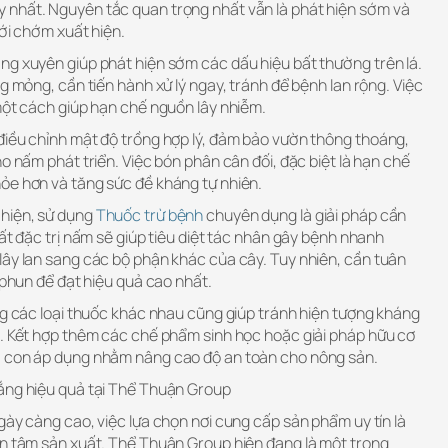
 nhất. Nguyên tắc quan trọng nhất vẫn là phát hiện sớm và
mới chớm xuất hiện.
ng xuyên giúp phát hiện sớm các dấu hiệu bất thường trên lá.
ng mỏng, cần tiến hành xử lý ngay, tránh để bệnh lan rộng. Việc
một cách giúp hạn chế nguồn lây nhiễm.
điều chỉnh mật độ trồng hợp lý, đảm bảo vườn thông thoáng,
ho nấm phát triển. Việc bón phân cân đối, đặc biệt là hạn chế
ỏe hơn và tăng sức đề kháng tự nhiên.
 hiện, sử dụng
Thuốc trừ bệnh
chuyên dụng là giải pháp cần
hất đặc trị nấm sẽ giúp tiêu diệt tác nhân gây bệnh nhanh
lây lan sang các bộ phận khác của cây. Tuy nhiên, cần tuân
n phun để đạt hiệu quả cao nhất.
ng các loại thuốc khác nhau cũng giúp tránh hiện tượng kháng
i. Kết hợp thêm các chế phẩm sinh học hoặc giải pháp hữu cơ
à con áp dụng nhằm nâng cao độ an toàn cho nông sản.
ắng hiệu quả tại Thể Thuận Group
gày càng cao, việc lựa chọn nơi cung cấp sản phẩm uy tín là
ên tâm sản xuất. Thể Thuận Group hiện đang là một trong