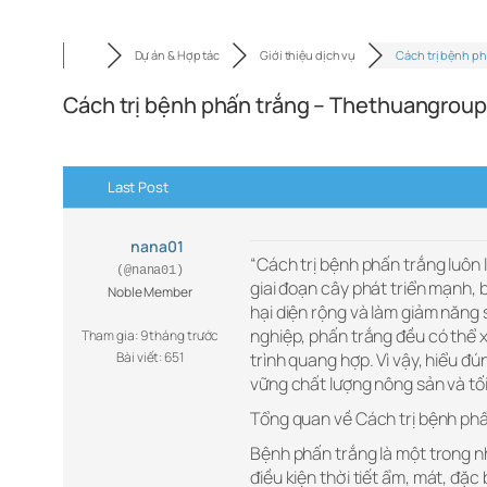
Dự án & Hợp tác
Giới thiệu dịch vụ
Cách trị bệnh p
Cách trị bệnh phấn trắng – Thethuangrou
Last Post
nana01
“Cách trị bệnh phấn trắng luôn
(@nana01)
giai đoạn cây phát triển mạnh, b
Noble Member
hại diện rộng và làm giảm năng 
nghiệp, phấn trắng đều có thể xu
Tham gia: 9 tháng trước
Bài viết: 651
trình quang hợp. Vì vậy, hiểu đún
vững chất lượng nông sản và tối
Tổng quan về Cách trị bệnh phấ
Bệnh phấn trắng là một trong n
điều kiện thời tiết ẩm, mát, đặc