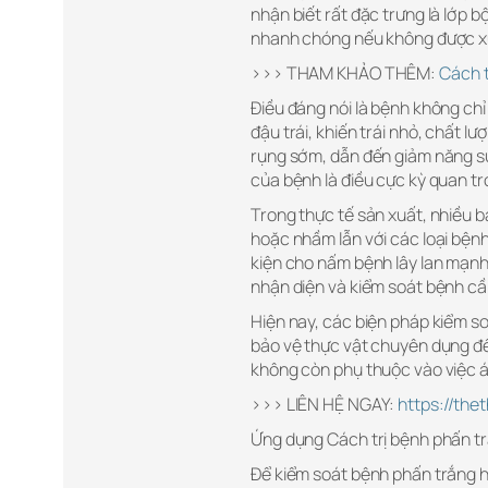
nhận biết rất đặc trưng là lớp b
nhanh chóng nếu không được xử 
>>> THAM KHẢO THÊM:
Cách t
Điều đáng nói là bệnh không ch
đậu trái, khiến trái nhỏ, chất lư
rụng sớm, dẫn đến giảm năng suấ
của bệnh là điều cực kỳ quan tr
Trong thực tế sản xuất, nhiều b
hoặc nhầm lẫn với các loại bệnh 
kiện cho nấm bệnh lây lan mạnh h
nhận diện và kiểm soát bệnh cầ
Hiện nay, các biện pháp kiểm s
bảo vệ thực vật chuyên dụng đế
không còn phụ thuộc vào việc á
>>> LIÊN HỆ NGAY:
https://th
Ứng dụng Cách trị bệnh phấn tr
Để kiểm soát bệnh phấn trắng hi