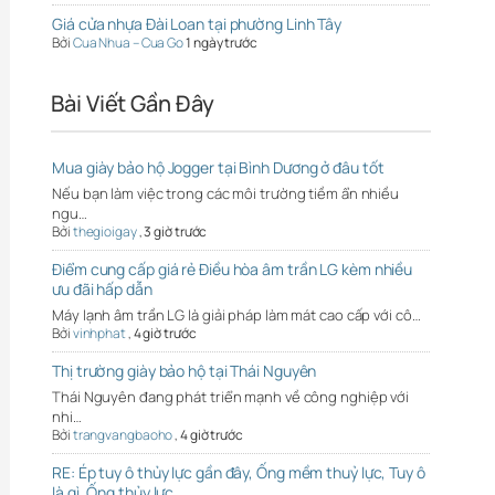
Giá cửa nhựa Đài Loan tại phường Linh Tây
Bởi
Cua Nhua – Cua Go
1 ngày trước
Bài Viết Gần Đây
Mua giày bảo hộ Jogger tại Bình Dương ở đâu tốt
Nếu bạn làm việc trong các môi trường tiềm ẩn nhiều
ngu…
Bởi
thegioigay
,
3 giờ trước
Điểm cung cấp giá rẻ Điều hòa âm trần LG kèm nhiều
ưu đãi hấp dẫn
Máy lạnh âm trần LG là giải pháp làm mát cao cấp với cô…
Bởi
vinhphat
,
4 giờ trước
Thị trường giày bảo hộ tại Thái Nguyên
Thái Nguyên đang phát triển mạnh về công nghiệp với
nhi…
Bởi
trangvangbaoho
,
4 giờ trước
RE: Ép tuy ô thủy lực gần đây, Ống mềm thuỷ lực, Tuy ô
là gì, Ống thủy lực