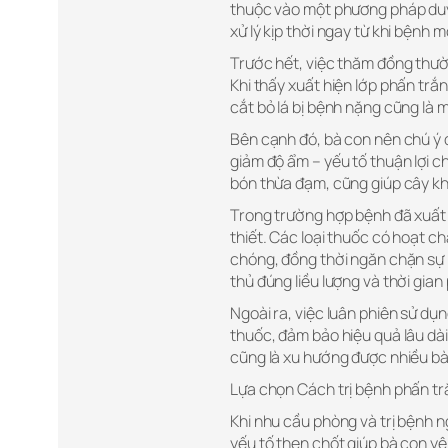
thuộc vào một phương pháp duy
xử lý kịp thời ngay từ khi bệnh 
Trước hết, việc thăm đồng thườ
Khi thấy xuất hiện lớp phấn trắ
cắt bỏ lá bị bệnh nặng cũng là 
Bên cạnh đó, bà con nên chú ý 
giảm độ ẩm – yếu tố thuận lợi c
bón thừa đạm, cũng giúp cây kh
Trong trường hợp bệnh đã xuất
thiết. Các loại thuốc có hoạt c
chóng, đồng thời ngăn chặn sự 
thủ đúng liều lượng và thời gia
Ngoài ra, việc luân phiên sử dụ
thuốc, đảm bảo hiệu quả lâu dà
cũng là xu hướng được nhiều b
Lựa chọn Cách trị bệnh phấn tr
Khi nhu cầu phòng và trị bệnh n
yếu tố then chốt giúp bà con y