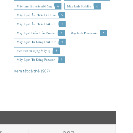
Máy lạnh âm trần nối ống
6
Máy lạnh Toshiba
6
Máy Lạnh Âm Trần LG Inve
5
Máy Lạnh Âm Trần Daikin F
5
Máy Lạnh Giấu Trần Panaso
5
Máy lạnh Panasonic
5
Máy Lạnh Tủ Đứng Daikin F
5
diện tích sử dụng Máy lạ
5
Máy Lạnh Tủ Đứng Panason
5
Xem tất cả thẻ (907)