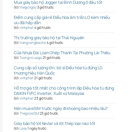
Mua giày bảo hộ Jogger tại Bình Dương ở đâu tốt
Bởi
thegioigay
3 giờ trước
Điểm cung cấp giá rẻ Điều hòa âm trần LG kèm nhiều
ưu đãi hấp dẫn
Bởi
vinhphat
4 giờ trước
Thị trường giày bảo hộ tại Thái Nguyên
Bởi
trangvangbaoho
4 giờ trước
Cửa Nhựa Đài Loan Ghép Thanh Tại Phường Lái Thiêu
Bởi
Tuongvicuago
21 giờ trước
Cung cấp số lượng lớn, bỏ sỉ Điều hòa tủ đứng LG
thương hiệu Hàn Quốc
Bởi
vinhphat
21 giờ trước
Hỗ trợ giá tốt nhất cho công trình lắp Điều hòa tủ đứng
DAIKIN FVFC Inverter, Xuất xứ Malaysia
Bởi
vinhphat
23 giờ trước
Nên mua eSIM trước ngày đi khoảng bao nhiêu lâu?
Bởi
ThegioieSIM
23 giờ trước
Giày bảo hộ lót Kevlar và lót thép loại nào tốt
Bởi
Lasa
1 ngày trước