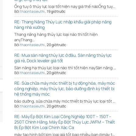
Ống tuy ô thủy lực loại tốt hiện nay giá thế nàoỐng tuy…
Bởi
thaontasieuthi
,
19 giờ trước
RE: Thang Nâng Thủy Lực nhập khẩu giải pháp nâng
hàng nhà xưởng
Thang nâng hàng thủy lực loại nào thì tốt hiện
anyThang…
Bởi
thaontasieuthi
,
20 giờ trước
RE: Mua sàn nâng thủy lực ở đâu, Sàn nâng thủy lực
giá rẻ, Dock leveler giá tốt
Sàn nâng hạ thủy lực loại nào thì tốt hiện naySàn nâng …
Bởi
thaontasieuthi
,
20 giờ trước
RE: Sửa chữa máy móc thiết bị tự động hóa, máy móc
công nghiệp, máy thủy lực, bảo dưỡng định kỳ thiết bị
hệ thống máy móc
bảo dưỡng, sửa chữa máy móc thiết bị thủy lực loại tốt …
Bởi
thaontasieuthi
,
20 giờ trước
RE: Máy Ép Bột Kim Loại Công Nghiệp 100T – 150T –
250T Chính Hãng, Máy Ép Bột Thủy Lực JWFM – Thiết
Bị Ép Bột Kim Loại Chính Xác Ca
máy tạo hình bột kim loại giá tốt bao nhiêu bạn ơimáy t…