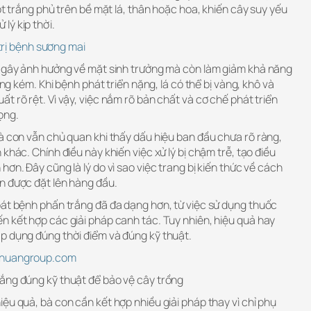
ột trắng phủ trên bề mặt lá, thân hoặc hoa, khiến cây suy yếu
lý kịp thời.
rị bệnh sương mai
ỉ gây ảnh hưởng về mặt sinh trưởng mà còn làm giảm khả năng
ợng kém. Khi bệnh phát triển nặng, lá có thể bị vàng, khô và
t rõ rệt. Vì vậy, việc nắm rõ bản chất và cơ chế phát triển
ọng.
à con vẫn chủ quan khi thấy dấu hiệu ban đầu chưa rõ ràng,
khác. Chính điều này khiến việc xử lý bị chậm trễ, tạo điều
ơn. Đây cũng là lý do vì sao việc trang bị kiến thức về cách
n được đặt lên hàng đầu.
oát bệnh phấn trắng đã đa dạng hơn, từ việc sử dụng thuốc
n kết hợp các giải pháp canh tác. Tuy nhiên, hiệu quả hay
p dụng đúng thời điểm và đúng kỹ thuật.
ethuangroup.com
ắng đúng kỹ thuật để bảo vệ cây trồng
ệu quả, bà con cần kết hợp nhiều giải pháp thay vì chỉ phụ