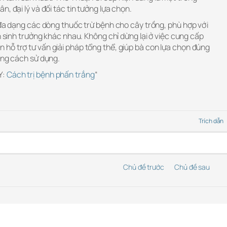
, đại lý và đối tác tin tưởng lựa chọn.
 đa dạng các dòng thuốc trừ bệnh cho cây trồng, phù hợp với
n sinh trưởng khác nhau. Không chỉ dừng lại ở việc cung cấp
hỗ trợ tư vấn giải pháp tổng thể, giúp bà con lựa chọn đúng
úng cách sử dụng.
Y:
Cách trị bệnh phấn trắng
“
Trích dẫn
Chủ đề trước
Chủ đề sau