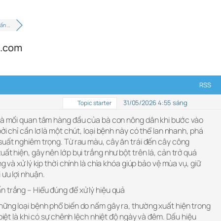
hấn …
p.com
RSS
31/05/2026 4:55 sáng
Topic starter
 là mối quan tâm hàng đầu của bà con nông dân khi bước vào
ởi chỉ cần lơ là một chút, loại bệnh này có thể lan nhanh, phá
suất nghiêm trọng. Từ rau màu, cây ăn trái đến cây công
ất hiện, gây nên lớp bụi trắng như bột trên lá, cản trở quá
g và xử lý kịp thời chính là chìa khóa giúp bảo vệ mùa vụ, giữ
 ưu lợi nhuận.
n trắng – Hiểu đúng để xử lý hiệu quả
hững loại bệnh phổ biến do nấm gây ra, thường xuất hiện trong
 biệt là khi có sự chênh lệch nhiệt độ ngày và đêm. Dấu hiệu