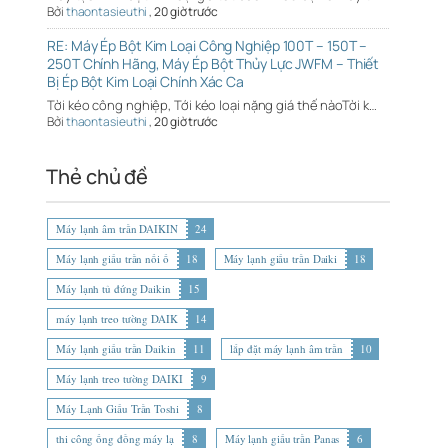
Bởi
thaontasieuthi
,
20 giờ trước
RE: Máy Ép Bột Kim Loại Công Nghiệp 100T – 150T –
250T Chính Hãng, Máy Ép Bột Thủy Lực JWFM – Thiết
Bị Ép Bột Kim Loại Chính Xác Ca
Tời kéo công nghiệp, Tới kéo loại nặng giá thế nàoTời k…
Bởi
thaontasieuthi
,
20 giờ trước
Thẻ chủ đề
Máy lạnh âm trần DAIKIN
24
Máy lạnh giấu trần nối ố
18
Máy lạnh giấu trần Daiki
18
Máy lạnh tủ đứng Daikin
15
máy lạnh treo tường DAIK
14
Máy lạnh giấu trần Daikin
11
lắp đặt máy lạnh âm trần
10
Máy lạnh treo tường DAIKI
9
Máy Lạnh Giấu Trần Toshi
8
thi công ống đồng máy lạ
8
Máy lạnh giấu trần Panas
6