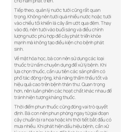
cho nấm phát triển.
Tiếp theo, quản lý nước tưới cũng rất quan
trọng. Không nên tưới quá nhiều nước hoặc tưới
vào chiều tối khiến lá cây ẩm ướt qua đêm. Thay
vào đó, nên tưới vào buổi sáng và điều chỉnh
lượng nước phù hợp để cây phát triển khỏe
mạnh mà không tạo điều kiện cho bệnh phát
sinh.
Về mặt hóa học, bà con nên sử dụng các loại
thuốc trừ nấm chuyên dụng để xử lý bệnh. Khi
lựa chọn thuốc, cần ưu tiên các sản phẩm có
phổ tác động rộng, khả năng thẩm thấu tốt và
hiệu quả cao trên bệnh thán thư. Quan trọng
hơn, nên luân phiên các hoạt chất khác nhau để
tránh hiện tượng kháng thuốc.
Thời điểm phun thuốc cũng đóng vai trò quyết
định. Bà con nên phun phòng ngay từ giai đoạn
cây chuẩn bị ra hoa hoặc khi thời tiết bắt đầu có
mưa nhiều. Khi phát hiện dấu hiệu bệnh, cần xử