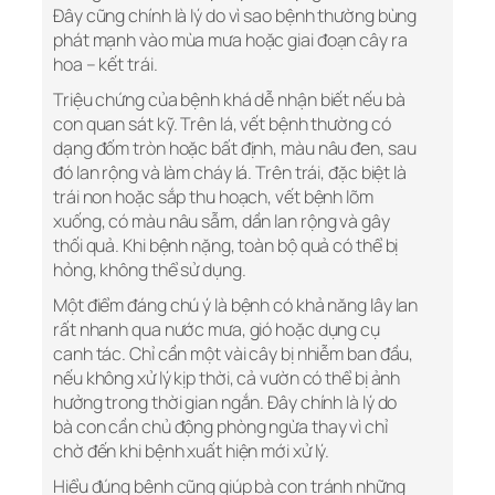
Đây cũng chính là lý do vì sao bệnh thường bùng
phát mạnh vào mùa mưa hoặc giai đoạn cây ra
hoa – kết trái.
Triệu chứng của bệnh khá dễ nhận biết nếu bà
con quan sát kỹ. Trên lá, vết bệnh thường có
dạng đốm tròn hoặc bất định, màu nâu đen, sau
đó lan rộng và làm cháy lá. Trên trái, đặc biệt là
trái non hoặc sắp thu hoạch, vết bệnh lõm
xuống, có màu nâu sẫm, dần lan rộng và gây
thối quả. Khi bệnh nặng, toàn bộ quả có thể bị
hỏng, không thể sử dụng.
Một điểm đáng chú ý là bệnh có khả năng lây lan
rất nhanh qua nước mưa, gió hoặc dụng cụ
canh tác. Chỉ cần một vài cây bị nhiễm ban đầu,
nếu không xử lý kịp thời, cả vườn có thể bị ảnh
hưởng trong thời gian ngắn. Đây chính là lý do
bà con cần chủ động phòng ngừa thay vì chỉ
chờ đến khi bệnh xuất hiện mới xử lý.
Hiểu đúng bệnh cũng giúp bà con tránh những