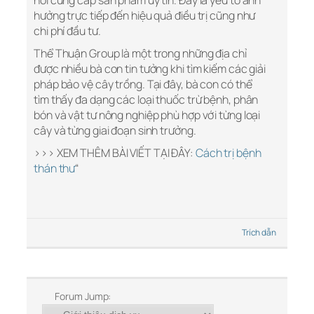
nơi cung cấp sản phẩm uy tín. Đây là yếu tố ảnh
hưởng trực tiếp đến hiệu quả điều trị cũng như
chi phí đầu tư.
Thể Thuận Group là một trong những địa chỉ
được nhiều bà con tin tưởng khi tìm kiếm các giải
pháp bảo vệ cây trồng. Tại đây, bà con có thể
tìm thấy đa dạng các loại thuốc trừ bệnh, phân
bón và vật tư nông nghiệp phù hợp với từng loại
cây và từng giai đoạn sinh trưởng.
>>> XEM THÊM BÀI VIẾT TẠI ĐÂY:
Cách trị bệnh
thán thư
“
Trích dẫn
Forum Jump: