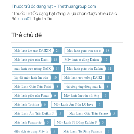
Thuốc trừ ốc dạng hạt – Thethuangroup.com
"Thuốc Trừ Ốc dạng hạt đang là lựa chọn được nhiều bà c…
Bởi
nana01
,
1 giờ trước
Thẻ chủ đề
Máy lạnh âm trần DAIKIN
24
Máy lạnh giấu trần nối ố
18
Máy lạnh giấu trần Daiki
18
Máy lạnh tủ đứng Daikin
15
máy lạnh treo tường DAIK
14
Máy lạnh giấu trần Daikin
11
lắp đặt máy lạnh âm trần
10
Máy lạnh treo tường DAIKI
9
Máy Lạnh Giấu Trần Toshi
8
thi công ống đồng máy lạ
8
Máy lạnh giấu trần Panas
6
Máy lạnh âm trần nối ống
6
Máy lạnh Toshiba
6
Máy Lạnh Âm Trần LG Inve
5
Máy Lạnh Âm Trần Daikin F
5
Máy Lạnh Giấu Trần Panaso
5
Máy lạnh Panasonic
5
Máy Lạnh Tủ Đứng Daikin F
5
diện tích sử dụng Máy lạ
5
Máy Lạnh Tủ Đứng Panason
5