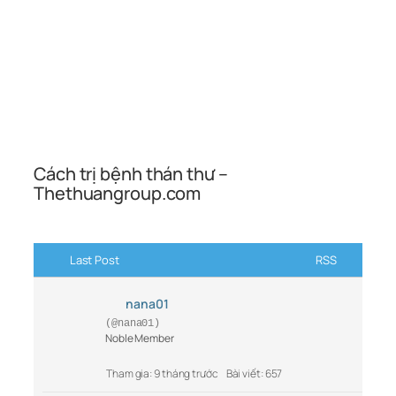
Cách trị bệnh thán thư –
Thethuangroup.com
Last Post
RSS
nana01
(@nana01)
Noble Member
Tham gia: 9 tháng trước
Bài viết: 657