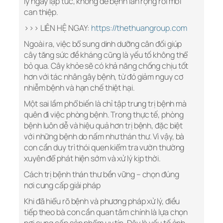
lý ngay lập tức, không để bệnh lan rộng rồi mới
can thiệp.
>>> LIÊN HỆ NGAY:
https://thethuangroup.com
Ngoài ra, việc bổ sung dinh dưỡng cân đối giúp
cây tăng sức đề kháng cũng là yếu tố không thể
bỏ qua. Cây khỏe sẽ có khả năng chống chịu tốt
hơn với tác nhân gây bệnh, từ đó giảm nguy cơ
nhiễm bệnh và hạn chế thiệt hại.
Một sai lầm phổ biến là chỉ tập trung trị bệnh mà
quên đi việc phòng bệnh. Trong thực tế, phòng
bệnh luôn dễ và hiệu quả hơn trị bệnh, đặc biệt
với những bệnh do nấm như thán thư. Vì vậy, bà
con cần duy trì thói quen kiểm tra vườn thường
xuyên để phát hiện sớm và xử lý kịp thời.
Cách trị bệnh thán thư bền vững – chọn đúng
nơi cung cấp giải pháp
Khi đã hiểu rõ bệnh và phương pháp xử lý, điều
tiếp theo bà con cần quan tâm chính là lựa chọn