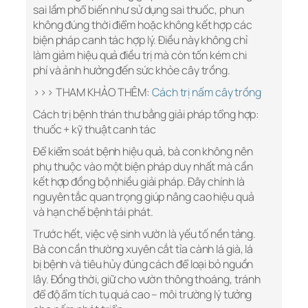
sai lầm phổ biến như sử dụng sai thuốc, phun
không đúng thời điểm hoặc không kết hợp các
biện pháp canh tác hợp lý. Điều này không chỉ
làm giảm hiệu quả điều trị mà còn tốn kém chi
phí và ảnh hưởng đến sức khỏe cây trồng.
>>> THAM KHẢO THÊM:
Cách trị nấm cây trồng
Cách trị bệnh thán thư bằng giải pháp tổng hợp:
thuốc + kỹ thuật canh tác
Để kiểm soát bệnh hiệu quả, bà con không nên
phụ thuộc vào một biện pháp duy nhất mà cần
kết hợp đồng bộ nhiều giải pháp. Đây chính là
nguyên tắc quan trọng giúp nâng cao hiệu quả
và hạn chế bệnh tái phát.
Trước hết, việc vệ sinh vườn là yếu tố nền tảng.
Bà con cần thường xuyên cắt tỉa cành lá già, lá
bị bệnh và tiêu hủy đúng cách để loại bỏ nguồn
lây. Đồng thời, giữ cho vườn thông thoáng, tránh
để độ ẩm tích tụ quá cao – môi trường lý tưởng