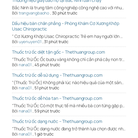
Thương hiệu giày bảo hộ tại Bắc Ninh bán chạy
Bắc Ninh là trung tâm công nghiệp công nghệ cao với nhu…
Bởi
trangvangbaoho
,
30 phút trước
Dấu hiệu bàn chân phẳng – Phòng Khám Cơ Xương Khớp
Usac Chiropractic
" Cơ Xương Khớp Usac Chiropractic Trẻ em hay người lớn …
Bởi
uyenuyen01
,
31 phút trước
Thuốc trừ ốc diệt tận gốc – Thethuangroup.com
"Thuốc Trừ Ốc Ốc bươu vàng không chỉ cắn phá cây non tr…
Bởi
nana01
,
45 phút trước
Thuốc trừ ốc dễ sử dụng – Thethuangroup.com
"(Thuốc Trừ Ốc) Không phải lúc nào hiệu quả của một sản…
Bởi
nana01
,
51 phút trước
Thuốc trừ ốc dễ hòa tan – Thethuangroup.com
"Thuốc Trừ Ốc Có một thực tế mà nhiều bà con từng gặp p…
Bởi
nana01
,
59 phút trước
Thuốc trừ ốc dạng nước – Thethuangroup.com
"Thuốc Trừ Ốc dạng nước đang trở thành lựa chọn được nh…
Bởi
nana01
,
1 giờ trước