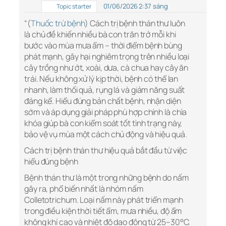
01/06/2026 2:37 sáng
Topic starter
“(
Thuốc trừ bệnh
) Cách trị bệnh thán thư luôn
là chủ đề khiến nhiều bà con trăn trở mỗi khi
bước vào mùa mưa ẩm – thời điểm bệnh bùng
phát mạnh, gây hại nghiêm trọng trên nhiều loại
cây trồng như ớt, xoài, dưa, cà chua hay cây ăn
trái. Nếu không xử lý kịp thời, bệnh có thể lan
nhanh, làm thối quả, rụng lá và giảm năng suất
đáng kể. Hiểu đúng bản chất bệnh, nhận diện
sớm và áp dụng giải pháp phù hợp chính là chìa
khóa giúp bà con kiểm soát tốt tình trạng này,
bảo vệ vụ mùa một cách chủ động và hiệu quả.
Cách trị bệnh thán thư hiệu quả bắt đầu từ việc
hiểu đúng bệnh
Bệnh thán thư là một trong những bệnh do nấm
gây ra, phổ biến nhất là nhóm nấm
Colletotrichum. Loại nấm này phát triển mạnh
trong điều kiện thời tiết ẩm, mưa nhiều, độ ẩm
không khí cao và nhiệt độ dao động từ 25–30°C.