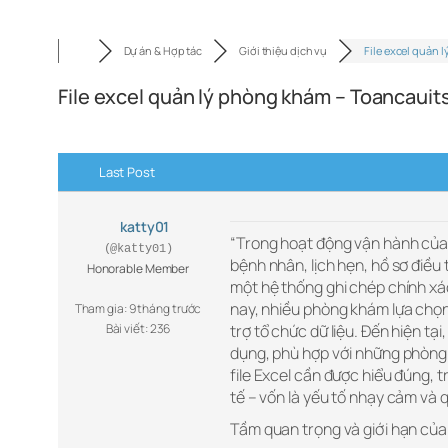
Dự án & Hợp tác
Giới thiệu dịch vụ
File excel quản l
File excel quản lý phòng khám – Toancaui
Last Post
katty01
“Trong hoạt động vận hành của mộ
(@katty01)
bệnh nhân, lịch hẹn, hồ sơ điều t
Honorable Member
một hệ thống ghi chép chính x
nay, nhiều phòng khám lựa chọn
Tham gia: 9 tháng trước
Bài viết: 236
trợ tổ chức dữ liệu. Đến hiện tại
dụng, phù hợp với những phòng 
file Excel cần được hiểu đúng, t
tế – vốn là yếu tố nhạy cảm và 
Tầm quan trọng và giới hạn của