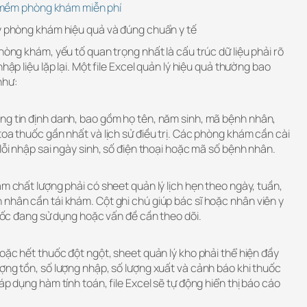
mềm phòng khám miễn phí
lý phòng khám hiệu quả và đúng chuẩn y tế
hòng khám, yếu tố quan trọng nhất là cấu trúc dữ liệu phải rõ
hập liệu lặp lại. Một file Excel quản lý hiệu quả thường bao
như:
ng tin định danh, bao gồm họ tên, năm sinh, mã bệnh nhân,
toa thuốc gần nhất và lịch sử điều trị. Các phòng khám cần cài
lỗi nhập sai ngày sinh, số điện thoại hoặc mã số bệnh nhân.
ám chất lượng phải có sheet quản lý lịch hẹn theo ngày, tuần,
nhân cần tái khám. Cột ghi chú giúp bác sĩ hoặc nhân viên y
thuốc đang sử dụng hoặc vấn đề cần theo dõi.
hoặc hết thuốc đột ngột, sheet quản lý kho phải thể hiện đầy
ợng tồn, số lượng nhập, số lượng xuất và cảnh báo khi thuốc
áp dụng hàm tính toán, file Excel sẽ tự động hiển thị báo cáo