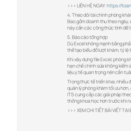
>>> LIÊN HỆ NGAY:
https://toa
4. Theo dõi tài chính phòng kh
Bao gồm doanh thu theo ngày, chi
này cần các công thức tính để t
5. Báo cáo tổng hợp
Dù Excel không mạnh bằng phần
thể tạo biểu đồ lượt khám, tỷ lệ
Khi xây dựng file Excel, phòng 
hạn chế chỉnh sửa không kiểm s
liệu y tế quan trọng nên cần tu
Trong thực tế triển khai, nhiều 
quản lý phòng khám tối ưu hơn, 
ITS cung cấp các giải pháp th
thống khoa học hơn trước khi 
>>> XEM CHI TIẾT BÀI VIẾT TẠI