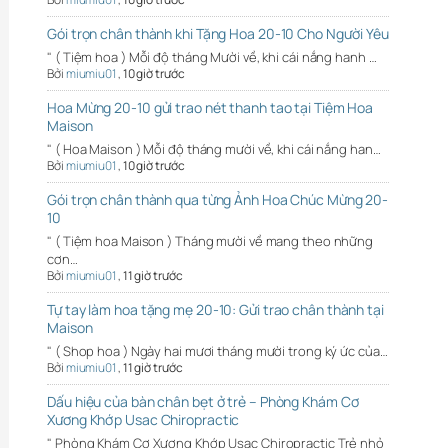
Gói trọn chân thành khi Tặng Hoa 20-10 Cho Người Yêu
" ( Tiệm hoa ) Mỗi độ tháng Mười về, khi cái nắng hanh …
Bởi
miumiu01
,
10 giờ trước
Hoa Mừng 20-10 gửi trao nét thanh tao tại Tiệm Hoa
Maison
" ( Hoa Maison ) Mỗi độ tháng mười về, khi cái nắng han…
Bởi
miumiu01
,
10 giờ trước
Gói trọn chân thành qua từng Ảnh Hoa Chúc Mừng 20-
10
" ( Tiệm hoa Maison ) Tháng mười về mang theo những
cơn…
Bởi
miumiu01
,
11 giờ trước
Tự tay làm hoa tặng mẹ 20-10: Gửi trao chân thành tại
Maison
" ( Shop hoa ) Ngày hai mươi tháng mười trong ký ức của…
Bởi
miumiu01
,
11 giờ trước
Dấu hiệu của bàn chân bẹt ở trẻ – Phòng Khám Cơ
Xương Khớp Usac Chiropractic
" Phòng Khám Cơ Xương Khớp Usac Chiropractic Trẻ nhỏ