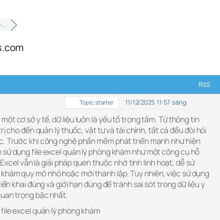
ý …
ts.com
RSS
11/12/2025 11:57 sáng
Topic starter
t cơ sở y tế, dữ liệu luôn là yếu tố trọng tâm. Từ thông tin
rị cho đến quản lý thuốc, vật tư và tài chính, tất cả đều đòi hỏi
ác. Trước khi công nghệ phần mềm phát triển mạnh như hiện
 sử dụng file excel quản lý phòng khám như một công cụ hỗ
, Excel vẫn là giải pháp quen thuộc nhờ tính linh hoạt, dễ sử
khám quy mô nhỏ hoặc mới thành lập. Tuy nhiên, việc sử dụng
riển khai đúng và giới hạn đúng để tránh sai sót trong dữ liệu y
quan trọng bậc nhất.
 file excel quản lý phòng khám