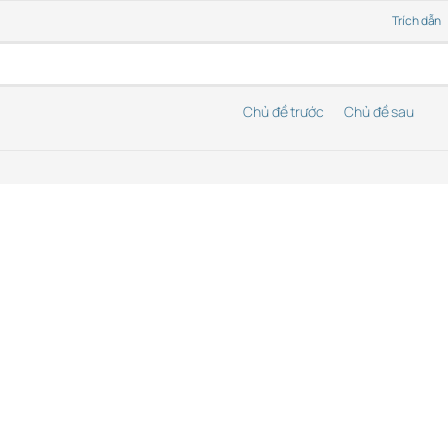
Trích dẫn
Chủ đề trước
Chủ đề sau