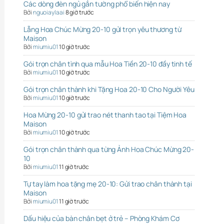
Các dòng đèn ngủ gắn tường phổ biến hiện nay
Bởi
nguoiaylaai
8 giờ trước
Lẵng Hoa Chúc Mừng 20-10 gửi trọn yêu thương từ
Maison
Bởi
miumiu01
10 giờ trước
Gói trọn chân tình qua mẫu Hoa Tiền 20-10 đầy tinh tế
Bởi
miumiu01
10 giờ trước
Gói trọn chân thành khi Tặng Hoa 20-10 Cho Người Yêu
Bởi
miumiu01
10 giờ trước
Hoa Mừng 20-10 gửi trao nét thanh tao tại Tiệm Hoa
Maison
Bởi
miumiu01
10 giờ trước
Gói trọn chân thành qua từng Ảnh Hoa Chúc Mừng 20-
10
Bởi
miumiu01
11 giờ trước
Tự tay làm hoa tặng mẹ 20-10: Gửi trao chân thành tại
Maison
Bởi
miumiu01
11 giờ trước
Dấu hiệu của bàn chân bẹt ở trẻ – Phòng Khám Cơ