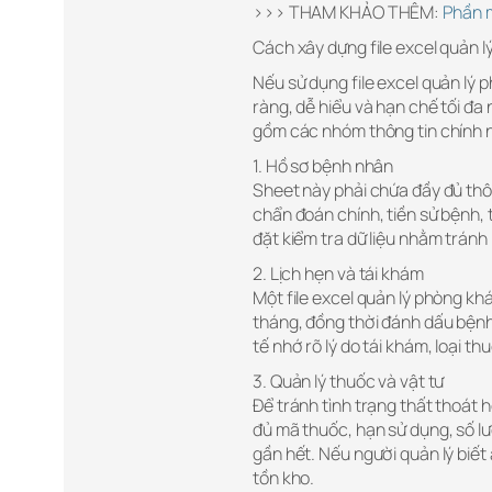
>>> THAM KHẢO THÊM:
Phần 
Cách xây dựng file excel quản 
Nếu sử dụng file excel quản lý p
ràng, dễ hiểu và hạn chế tối đa n
gồm các nhóm thông tin chính 
1. Hồ sơ bệnh nhân
Sheet này phải chứa đầy đủ thô
chẩn đoán chính, tiền sử bệnh, 
đặt kiểm tra dữ liệu nhằm tránh 
2. Lịch hẹn và tái khám
Một file excel quản lý phòng kh
tháng, đồng thời đánh dấu bệnh 
tế nhớ rõ lý do tái khám, loại 
3. Quản lý thuốc và vật tư
Để tránh tình trạng thất thoát 
đủ mã thuốc, hạn sử dụng, số lư
gần hết. Nếu người quản lý biết 
tồn kho.