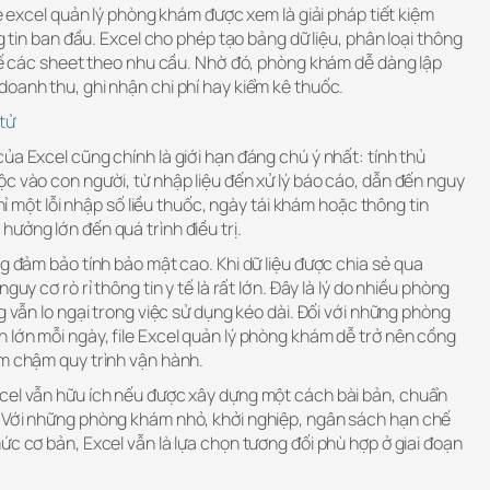
le excel quản lý phòng khám được xem là giải pháp tiết kiệm
ng tin ban đầu. Excel cho phép tạo bảng dữ liệu, phân loại thông
 kế các sheet theo nhu cầu. Nhờ đó, phòng khám dễ dàng lập
oanh thu, ghi nhận chi phí hay kiểm kê thuốc.
tử
ủa Excel cũng chính là giới hạn đáng chú ý nhất: tính thủ
c vào con người, từ nhập liệu đến xử lý báo cáo, dẫn đến nguy
chỉ một lỗi nhập số liều thuốc, ngày tái khám hoặc thông tin
ưởng lớn đến quá trình điều trị.
ng đảm bảo tính bảo mật cao. Khi dữ liệu được chia sẻ qua
guy cơ rò rỉ thông tin y tế là rất lớn. Đây là lý do nhiều phòng
g vẫn lo ngại trong việc sử dụng kéo dài. Đối với những phòng
 lớn mỗi ngày, file Excel quản lý phòng khám dễ trở nên cồng
àm chậm quy trình vận hành.
cel vẫn hữu ích nếu được xây dựng một cách bài bản, chuẩn
 Với những phòng khám nhỏ, khởi nghiệp, ngân sách hạn chế
ức cơ bản, Excel vẫn là lựa chọn tương đối phù hợp ở giai đoạn