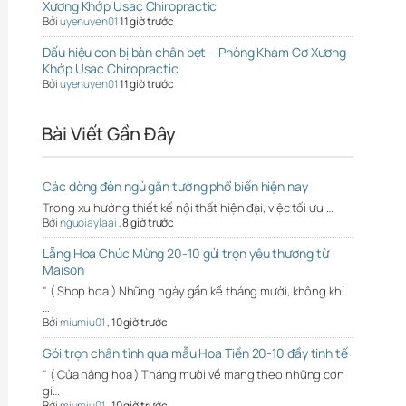
Xương Khớp Usac Chiropractic
Bởi
uyenuyen01
11 giờ trước
Dấu hiệu con bị bàn chân bẹt – Phòng Khám Cơ Xương
Khớp Usac Chiropractic
Bởi
uyenuyen01
11 giờ trước
Bài Viết Gần Đây
Các dòng đèn ngủ gắn tường phổ biến hiện nay
Trong xu hướng thiết kế nội thất hiện đại, việc tối ưu …
Bởi
nguoiaylaai
,
8 giờ trước
Lẵng Hoa Chúc Mừng 20-10 gửi trọn yêu thương từ
Maison
" ( Shop hoa ) Những ngày gần kề tháng mười, không khí
…
Bởi
miumiu01
,
10 giờ trước
Gói trọn chân tình qua mẫu Hoa Tiền 20-10 đầy tinh tế
" ( Cửa hàng hoa ) Tháng mười về mang theo những cơn
gi…
Bởi
miumiu01
,
10 giờ trước