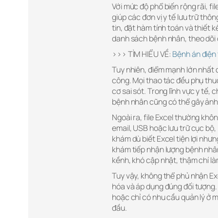
Với mức độ phổ biến rộng rãi, fi
giúp các đơn vị y tế lưu trữ thô
tin, đặt hàm tính toán và thiết
danh sách bệnh nhân, theo dõi d
>>> TÌM HIỂU VỀ:
Bệnh án điện 
Tuy nhiên, điểm mạnh lớn nhất c
công. Mọi thao tác đều phụ thuộ
cơ sai sót. Trong lĩnh vực y tế, 
bệnh nhân cũng có thể gây ảnh h
Ngoài ra, file Excel thường khô
email, USB hoặc lưu trữ cục bộ, n
khám dù biết Excel tiện lợi nhưn
khám tiếp nhận lượng bệnh nhân
kềnh, khó cập nhật, thậm chí l
Tuy vậy, không thể phủ nhận Ex
hóa và áp dụng đúng đối tượng.
hoặc chỉ có nhu cầu quản lý ở m
đầu.