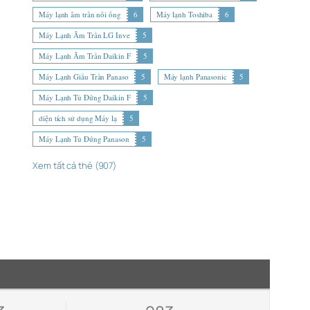
Máy lạnh âm trần nối ống
6
Máy lạnh Toshiba
6
Máy Lạnh Âm Trần LG Inve
5
Máy Lạnh Âm Trần Daikin F
5
Máy Lạnh Giấu Trần Panaso
5
Máy lạnh Panasonic
5
Máy Lạnh Tủ Đứng Daikin F
5
diện tích sử dụng Máy lạ
5
Máy Lạnh Tủ Đứng Panason
5
Xem tất cả thẻ (907)