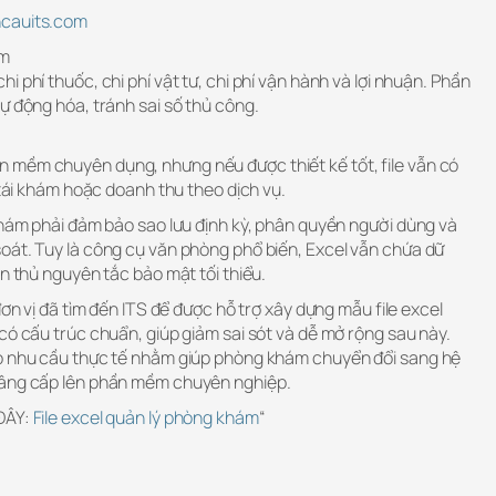
ncauits.com
ám
 phí thuốc, chi phí vật tư, chi phí vận hành và lợi nhuận. Phần
ự động hóa, tránh sai số thủ công.
 mềm chuyên dụng, nhưng nếu được thiết kế tốt, file vẫn có
 tái khám hoặc doanh thu theo dịch vụ.
khám phải đảm bảo sao lưu định kỳ, phân quyền người dùng và
oát. Tuy là công cụ văn phòng phổ biến, Excel vẫn chứa dữ
ân thủ nguyên tắc bảo mật tối thiểu.
đơn vị đã tìm đến ITS để được hỗ trợ xây dựng mẫu file excel
có cấu trúc chuẩn, giúp giảm sai sót và dễ mở rộng sau này.
eo nhu cầu thực tế nhằm giúp phòng khám chuyển đổi sang hệ
nâng cấp lên phần mềm chuyên nghiệp.
 ĐÂY:
File excel quản lý phòng khám
“