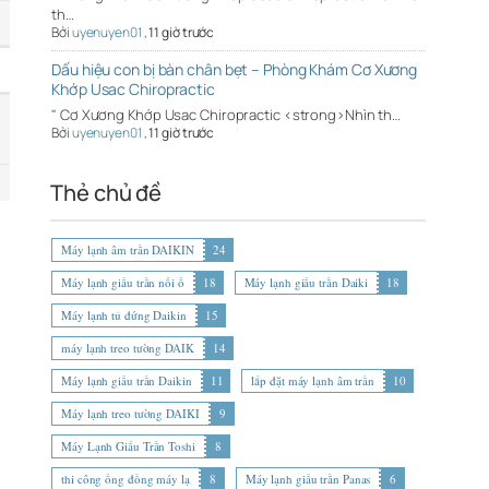
th…
Bởi
uyenuyen01
,
11 giờ trước
Dấu hiệu con bị bàn chân bẹt – Phòng Khám Cơ Xương
Khớp Usac Chiropractic
" Cơ Xương Khớp Usac Chiropractic <strong>Nhìn th…
Bởi
uyenuyen01
,
11 giờ trước
Thẻ chủ đề
Máy lạnh âm trần DAIKIN
24
Máy lạnh giấu trần nối ố
18
Máy lạnh giấu trần Daiki
18
Máy lạnh tủ đứng Daikin
15
máy lạnh treo tường DAIK
14
Máy lạnh giấu trần Daikin
11
lắp đặt máy lạnh âm trần
10
Máy lạnh treo tường DAIKI
9
Máy Lạnh Giấu Trần Toshi
8
thi công ống đồng máy lạ
8
Máy lạnh giấu trần Panas
6