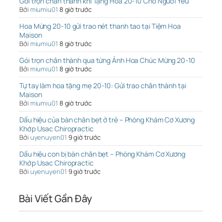
Gói trọn chân thành khi Tặng Hoa 20-10 Cho Người Yêu
Bởi
miumiu01
8 giờ trước
Hoa Mừng 20-10 gửi trao nét thanh tao tại Tiệm Hoa
Maison
Bởi
miumiu01
8 giờ trước
Gói trọn chân thành qua từng Ảnh Hoa Chúc Mừng 20-10
Bởi
miumiu01
8 giờ trước
Tự tay làm hoa tặng mẹ 20-10: Gửi trao chân thành tại
Maison
Bởi
miumiu01
8 giờ trước
Dấu hiệu của bàn chân bẹt ở trẻ – Phòng Khám Cơ Xương
Khớp Usac Chiropractic
Bởi
uyenuyen01
9 giờ trước
Dấu hiệu con bị bàn chân bẹt – Phòng Khám Cơ Xương
Khớp Usac Chiropractic
Bởi
uyenuyen01
9 giờ trước
Bài Viết Gần Đây