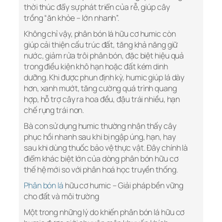
thời thúc đẩy sự phát triển của rễ, giúp cây
trồng “ăn khỏe – lớn nhanh”.
Không chỉ vậy, phân bón lá hữu cơ humic còn
giúp cải thiện cấu trúc đất, tăng khả năng giữ
nước, giảm rửa trôi phân bón, đặc biệt hiệu quả
trong điều kiện khô hạn hoặc đất kém dinh
dưỡng. Khi được phun định kỳ, humic giúp lá dày
hơn, xanh mướt, tăng cường quá trình quang
hợp, hỗ trợ cây ra hoa đều, đậu trái nhiều, hạn
chế rụng trái non.
Bà con sử dụng humic thường nhận thấy cây
phục hồi nhanh sau khi bị ngập úng, hạn, hay
sau khi dùng thuốc bảo vệ thực vật. Đây chính là
điểm khác biệt lớn của dòng phân bón hữu cơ
thế hệ mới so với phân hoá học truyền thống.
Phân bón lá
hữu cơ humic – Giải pháp bền vững
cho đất và môi trường
Một trong những lý do khiến phân bón lá hữu cơ