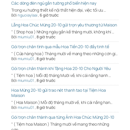
Các dòng đèn ngủ gắn tường phổ biến hiện nay
Trong xu hướng thiết kế nội thất hiện đại, việc tối ưu …
Bởi
nguoiaylaai
,
6 giờ trước
Lẵng Hoa Chúc Mừng 20-10 gửi trọn yêu thương từ Maison
" ( Shop hoa ) Những ngày gần kề tháng mười, không khí …
Bởi
miumiu01
,
8 giờ trước
Gói trọn chân tình qua mẫu Hoa Tiền 20-10 đầy tinh tế
" ( Cửa hàng hoa ) Tháng mười về mang theo những cơn gi…
Bởi
miumiu01
,
8 giờ trước
Gói trọn chân thành khi Tặng Hoa 20-10 Cho Người Yêu
" ( Tiệm hoa ) Mỗi độ tháng Mười về, khi cái nắng hanh …
Bởi
miumiu01
,
8 giờ trước
Hoa Mừng 20-10 gửi trao nét thanh tao tại Tiệm Hoa
Maison
" ( Hoa Maison ) Mỗi độ tháng mười về, khi cái nắng han…
Bởi
miumiu01
,
8 giờ trước
Gói trọn chân thành qua từng Ảnh Hoa Chúc Mừng 20-10
" ( Tiệm hoa Maison ) Tháng mười về mang theo những
cơn…