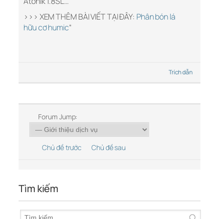
Atonik 1.8SL…
>>> XEM THÊM BÀI VIẾT TẠI ĐÂY:
Phân bón lá
hữu cơ humic
“
Trích dẫn
Forum Jump:
Chủ đề trước
Chủ đề sau
Tìm kiếm