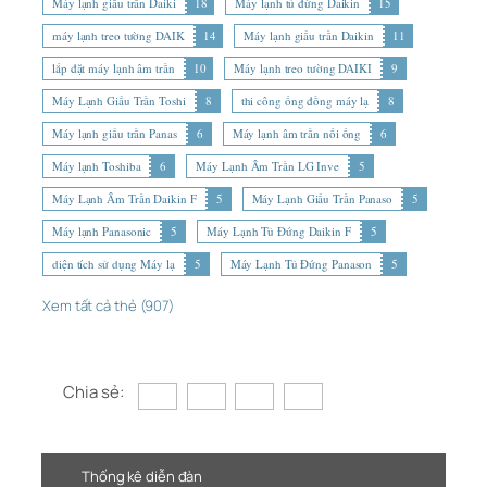
Máy lạnh giấu trần Daiki
18
Máy lạnh tủ đứng Daikin
15
máy lạnh treo tường DAIK
14
Máy lạnh giấu trần Daikin
11
lắp đặt máy lạnh âm trần
10
Máy lạnh treo tường DAIKI
9
Máy Lạnh Giấu Trần Toshi
8
thi công ống đồng máy lạ
8
Máy lạnh giấu trần Panas
6
Máy lạnh âm trần nối ống
6
Máy lạnh Toshiba
6
Máy Lạnh Âm Trần LG Inve
5
Máy Lạnh Âm Trần Daikin F
5
Máy Lạnh Giấu Trần Panaso
5
Máy lạnh Panasonic
5
Máy Lạnh Tủ Đứng Daikin F
5
diện tích sử dụng Máy lạ
5
Máy Lạnh Tủ Đứng Panason
5
Xem tất cả thẻ (907)
Chia sẻ:
Thống kê diễn đàn