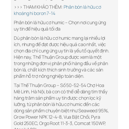
>>> THAM KHẢO THÊM:
Phân bón lá hữu cơ
khoáng hi boron 7-14
Phân bón lá hữu cơ humic – Chọn nơi cung ứng
uy tín để hiệu quả tối đa
Dù phân bón lá hữu cơ humic mang lại nhiều lợi
ích, nhưng để đạt được hiệu quả cao nhất, việc
chọn địa chỉ cung ứng uy tín là yếu tố quyết định.
Hiện nay, Thể Thuận Group được xem là một
trong những đơn vị phân phối hàng đầu về phân
bón lá, chất kích thích sinh trưởng và các sản
phẩm hỗ trợ nông nghiệp toàn diện.
Tại Thể Thuận Group – Số 50-52-54 Chợ Hoa
Mê Linh, Hà Nội, bà con có thể dễ dàng tìm thấy
hàng trăm sản phẩm uy tín được chọn lọc kỹ
lưỡng, từ phân bón lá hữu cơ humic đến các
dòng sản phẩm chuyên biệt như Seaweed 95%,
Grow Power NPK 12-4-8, Vua Bật Chồi, Pyra
Gold 250EC, Orgo Root 11-3-3, Comcat 150WP,