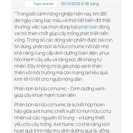
02/12/2025 9:38 sáng
Topic starter
“Trong bối cảnh nông nghiệp hiện nay, khi đất
đai ngày càng bạc màu và thời tiết biến đổi thất
thường, việc lựa chọn đúng loại
phân bón
đóng
vai trò then chốt giúp cây trồng phát triển bền
vững. Trong số các dòng sản phẩm được bà con
tin dùng, phân bón lá hữu cơ humic nổi bật nhờ
khả năng cung cấp dinh dưỡng toàn diện, phục
hồi nhanh cây yếu và tăng sức đề kháng tự
nhiên. Đây không chỉ là giải pháp xanh thân
thiện với môi trường mà còn mang lại hiệu quả
kinh tế rõ rệt cho người nông dân.
Phân bón lá hữu cơ humic – Dinh dưỡng xanh
giúp cây khoẻ mạnh toàn diện
Phân bón lá hữu cơ humic là sự kết hợp hoàn
hảo giữa axit humic chiết xuất từ mùn hữu cơ tự
nhiên và các nguyên tố trung – vi lượng thiết
yếu cho cây trồng. Axit humic có khả năng kích
hoạt quá trình hấp thu dinh dưỡng qua lá, đồng