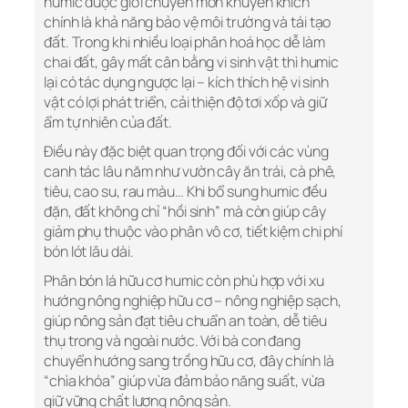
humic được giới chuyên môn khuyến khích
chính là khả năng bảo vệ môi trường và tái tạo
đất. Trong khi nhiều loại phân hoá học dễ làm
chai đất, gây mất cân bằng vi sinh vật thì humic
lại có tác dụng ngược lại – kích thích hệ vi sinh
vật có lợi phát triển, cải thiện độ tơi xốp và giữ
ẩm tự nhiên của đất.
Điều này đặc biệt quan trọng đối với các vùng
canh tác lâu năm như vườn cây ăn trái, cà phê,
tiêu, cao su, rau màu… Khi bổ sung humic đều
đặn, đất không chỉ “hồi sinh” mà còn giúp cây
giảm phụ thuộc vào phân vô cơ, tiết kiệm chi phí
bón lót lâu dài.
Phân bón lá hữu cơ humic còn phù hợp với xu
hướng nông nghiệp hữu cơ – nông nghiệp sạch,
giúp nông sản đạt tiêu chuẩn an toàn, dễ tiêu
thụ trong và ngoài nước. Với bà con đang
chuyển hướng sang trồng hữu cơ, đây chính là
“chìa khóa” giúp vừa đảm bảo năng suất, vừa
giữ vững chất lượng nông sản.