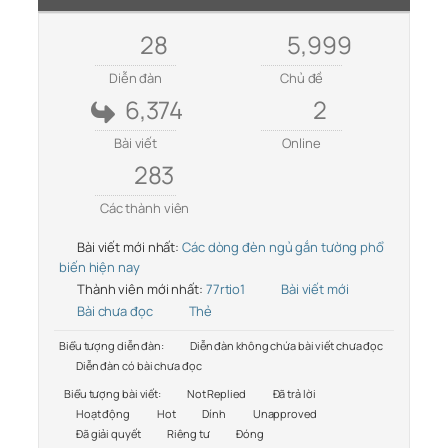
28
5,999
Diễn đàn
Chủ đề
6,374
2
Bài viết
Online
283
Các thành viên
Bài viết mới nhất:
Các dòng đèn ngủ gắn tường phổ
biến hiện nay
Thành viên mới nhất:
77rtio1
Bài viết mới
Bài chưa đọc
Thẻ
Biểu tượng diễn đàn:
Diễn đàn không chứa bài viết chưa đọc
Diễn đàn có bài chưa đọc
Biểu tượng bài viết:
Not Replied
Đã trả lời
Hoạt động
Hot
Dính
Unapproved
Đã giải quyết
Riêng tư
Đóng