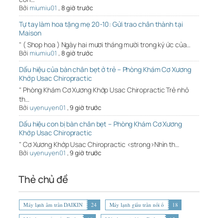
Bởi
miumiu01
,
8 giờ trước
Tự tay làm hoa tặng mẹ 20-10: Gửi trao chân thành tại
Maison
" ( Shop hoa ) Ngày hai mươi tháng mười trong ký ức của…
Bởi
miumiu01
,
8 giờ trước
Dấu hiệu của bàn chân bẹt ở trẻ – Phòng Khám Cơ Xương
Khớp Usac Chiropractic
" Phòng Khám Cơ Xương Khớp Usac Chiropractic Trẻ nhỏ
th…
Bởi
uyenuyen01
,
9 giờ trước
Dấu hiệu con bị bàn chân bẹt – Phòng Khám Cơ Xương
Khớp Usac Chiropractic
" Cơ Xương Khớp Usac Chiropractic <strong>Nhìn th…
Bởi
uyenuyen01
,
9 giờ trước
Thẻ chủ đề
Máy lạnh âm trần DAIKIN
24
Máy lạnh giấu trần nối ố
18