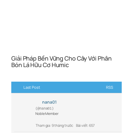
Giải Pháp Bền Vững Cho Cây Với Phân
Bón Lá Hữu Cơ Humic
Last Post
RSS
nana01
(@nana01)
Noble Member
Tham gia: 9 tháng trước
Bài viết: 657