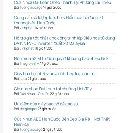
Cửa Nhựa Đài Loan Ghép Thanh Tại Phường Lái Thiêu
Bởi
Tuongvicuago
14 giờ trước
Cung cấp số lượng lớn, bỏ sỉ Điều hòa tủ đứng LG
thương hiệu Hàn Quốc
Bởi
vinhphat
14 giờ trước
Hỗ trợ giá tốt nhất cho công trình lắp Điều hòa tủ đứng
DAIKIN FVFC Inverter, Xuất xứ Malaysia
Bởi
vinhphat
16 giờ trước
Nên mua eSIM trước ngày đi khoảng bao nhiêu lâu?
Bởi
ThegioieSIM
17 giờ trước
Giày bảo hộ lót Kevlar và lót thép loại nào tốt
Bởi
Lasa
21 giờ trước
Giá cửa nhựa Đài Loan tại phường Linh Tây
Bởi
Cua Nhua – Cua Go
22 giờ trước
Ưu điểm của giày bảo hộ đế cao su
Bởi
thegioigay
23 giờ trước
Cửa Nhựa ABS Hàn Quốc Bền Đẹp Giá Rẻ – Nội Thất
Hiện Đại
Bởi
Tuongvicuago
2 ngày trước