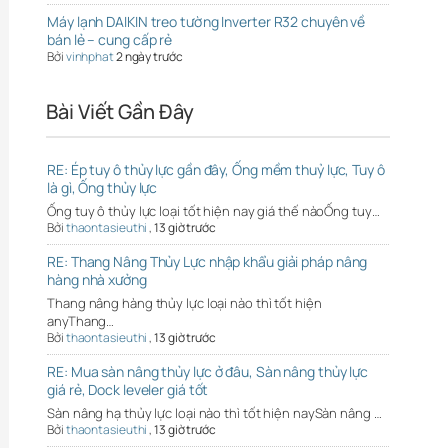
Máy lạnh DAIKIN treo tường Inverter R32 chuyên về
bán lẻ – cung cấp rẻ
Bởi
vinhphat
2 ngày trước
Bài Viết Gần Đây
RE: Ép tuy ô thủy lực gần đây, Ống mềm thuỷ lực, Tuy ô
là gì, Ống thủy lực
Ống tuy ô thủy lực loại tốt hiện nay giá thế nàoỐng tuy…
Bởi
thaontasieuthi
,
13 giờ trước
RE: Thang Nâng Thủy Lực nhập khẩu giải pháp nâng
hàng nhà xưởng
Thang nâng hàng thủy lực loại nào thì tốt hiện
anyThang…
Bởi
thaontasieuthi
,
13 giờ trước
RE: Mua sàn nâng thủy lực ở đâu, Sàn nâng thủy lực
giá rẻ, Dock leveler giá tốt
Sàn nâng hạ thủy lực loại nào thì tốt hiện naySàn nâng …
Bởi
thaontasieuthi
,
13 giờ trước