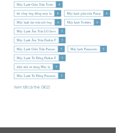
Máy Lạnh Giấu Trần Toshi
8
thi công ống đồng máy lạ
8
Máy lạnh giấu trần Panas
6
Máy lạnh âm trần nối ống
6
Máy lạnh Toshiba
6
Máy Lạnh Âm Trần LG Inve
5
Máy Lạnh Âm Trần Daikin F
5
Máy Lạnh Giấu Trần Panaso
5
Máy lạnh Panasonic
5
Máy Lạnh Tủ Đứng Daikin F
5
diện tích sử dụng Máy lạ
5
Máy Lạnh Tủ Đứng Panason
5
Xem tất cả thẻ (902)