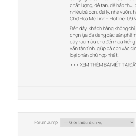
chất lượng, dễ tan, dễ hấp thu,
nhiều bà con, đại lý, nhà vườn,
Chợ Hoa Mê Linh – Hotline: 097
Đến đây, khách hàng không chỉ 
chọn lựa đa dạng các sản phẩm p
cây rau màu cho đến hoa kiểng 
vấn tận tình, giúp bà con xác đ
loại phân phù hợp nhất.
>>> XEM THÊM BÀI VIẾT TẠI ĐÂ
Forum Jump: