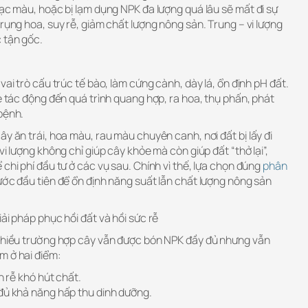
bạc màu, hoặc bị lạm dụng NPK đa lượng quá lâu sẽ mất đi sự
 rụng hoa, suy rễ, giảm chất lượng nông sản. Trung – vi lượng
 tận gốc.
vai trò cấu trúc tế bào, làm cứng cành, dày lá, ổn định pH đất.
Fe tác động đến quá trình quang hợp, ra hoa, thụ phấn, phát
bệnh.
ây ăn trái, hoa màu, rau màu chuyên canh, nơi đất bị lấy đi
vi lượng không chỉ giúp cây khỏe mà còn giúp đất “thở lại”,
 chi phí đầu tư ở các vụ sau. Chính vì thế, lựa chọn đúng
phân
bước đầu tiên để ổn định năng suất lẫn chất lượng nông sản
ải pháp phục hồi đất và hồi sức rễ
 nhiều trường hợp cây vẫn được bón NPK đầy đủ nhưng vẫn
m ở hai điểm:
n rễ khó hút chất.
 đủ khả năng hấp thu dinh dưỡng.