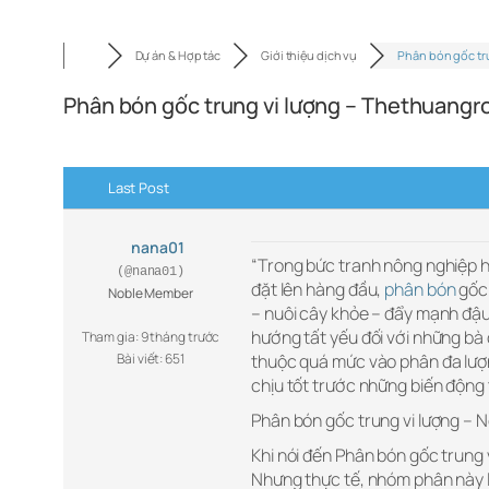
Dự án & Hợp tác
Giới thiệu dịch vụ
Phân bón gốc tr
Phân bón gốc trung vi lượng – Thethuang
Last Post
nana01
“Trong bức tranh nông nghiệp h
(@nana01)
đặt lên hàng đầu,
phân bón
gốc 
Noble Member
– nuôi cây khỏe – đẩy mạnh đậu 
hướng tất yếu đối với những bà
Tham gia: 9 tháng trước
Bài viết: 651
thuộc quá mức vào phân đa lượ
chịu tốt trước những biến động 
Phân bón gốc trung vi lượng – 
Khi nói đến Phân bón gốc trung 
Nhưng thực tế, nhóm phân này lạ