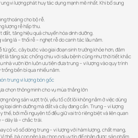
trung vi lượng phát huy tác dụng mạnh mẽ nhất. Khi bổ sung
hông thoáng cho bộ rễ.
ng lượng rễ hấp thu.
ật đất, tăng hiệu quả chuyển hóa dinh dưỡng.
 vàng lá – thối rễ – nghẹt rễ do canh tác lâu năm.
rễ từ gốc, cây bước vào giai đoạn sinh trưởng khỏe hơn, đâm
iệt là tăng sức chống chịu với sâu bệnh cũng như thời tiết khắc
ều nhà vườn lớn luôn ưu tiên đưa trung – vi lượng vào quy trình
y trồng bền bỉ qua nhiều năm.
ón trung vi lượng bón gốc
Lựa chọn thông minh cho vụ mùa thắng lớn
ợng nông sản vượt trội, yếu tố cốt lõi không nằm ở việc dùng
g loại dinh dưỡng mà đất và cây đang cần. Trung – vi lượng
thế, bởi mỗi nguyên tố đều giữ vai trò riêng biệt và liên quan
– dày lá – chắc trái.
 nay có vô số dòng trung – vi lượng với hàm lượng, chất mang,
Vì thế, bà con nên lựa chọn nơi uy tín để nhận được sản phẩm