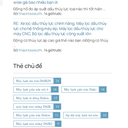
wise giá bao nhiêu bạn ơi
Đồng hồ đo áp suất dầu thủy lực loại nào thì tốt hiện …
Bởi
thaontasieuthi
,
14 giờ trước
RE: Xe lọc dầu thủy lực chính hãng, Máy lọc dầu thủy
lực cho hệ thống máy ép, Máy lọc dầu thủy lực cho
máy CNC, Bộ lọc dầu thủy lực công suất lớn
Động cơ thủy lực áp cao giá thế nào bạn ơiĐộng cơ thủy
…
Bởi
thaontasieuthi
,
14 giờ trước
Thẻ chủ đề
Máy lạnh âm trần DAIKIN
24
Máy lạnh giấu trần nối ố
18
Máy lạnh giấu trần Daiki
18
Máy lạnh tủ đứng Daikin
15
máy lạnh treo tường DAIK
14
Máy lạnh giấu trần Daikin
11
lắp đặt máy lạnh âm trần
10
Máy lạnh treo tường DAIKI
9