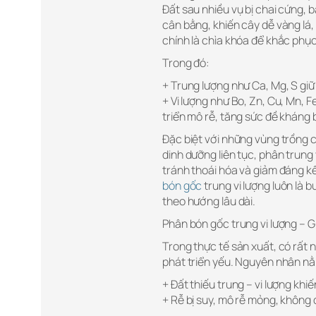
Đất sau nhiều vụ bị chai cứng, 
cân bằng, khiến cây dễ vàng lá,
chính là chìa khóa để khắc phục
Trong đó:
+ Trung lượng như Ca, Mg, S giữ 
+ Vi lượng như Bo, Zn, Cu, Mn, 
triển mô rễ, tăng sức đề kháng 
Đặc biệt với những vùng trồng c
dinh dưỡng liên tục, phân trung 
tránh thoái hóa và giảm đáng kể
bón gốc
trung vi lượng luôn là 
theo hướng lâu dài.
Phân bón gốc trung vi lượng – Gi
Trong thực tế sản xuất, có rất
phát triển yếu. Nguyên nhân nằ
+ Đất thiếu trung – vi lượng khiế
+ Rễ bị suy, mô rễ mỏng, không