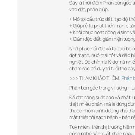
Đây là thời điểm Phân bón gốc 
vào đất, phân giúp:
+ Mở tơi cấu trúc đất, tạo độ t
+ Giúp rễ tơ phát triển mạnh, tă
+ Khôi phục hoạt động vi sinh v
+ Giảm độc đất, giảm hiện tượng
Nhờ phục hồi đất và tái tạo bộ 
đọt mạnh, nuôi trái tốt và đặc b
nghiệt. Đó chính là lý do mà nhi
chăm sóc để duy trì tuổi thọ câ
>>> THAM KHẢO THÊM:
Phân b
Phân bón gốc trung vi lượng – 
Để đạt năng suất cao và chất lư
thật nhiều phân, mà là dùng đún
thuộc nhóm dinh dưỡng khó thay 
mật thiết tới sạch bệnh – bền rễ 
Tuy nhiên, trên thị trường hiện
công nghệ sản xuất khác nhau. 