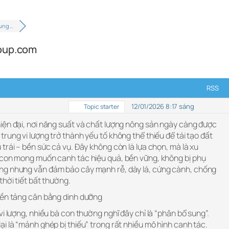
ung …
roup.com
RSS
12/01/2026 8:17 sáng
Topic starter
iện đại, nơi năng suất và chất lượng nông sản ngày càng được
trung vi lượng trở thành yếu tố không thể thiếu để tái tạo đất
trái – bền sức cả vụ. Đây không còn là lựa chọn, mà là xu
 con mong muốn canh tác hiệu quả, bền vững, không bị phụ
ng nhưng vẫn đảm bảo cây mạnh rễ, dày lá, cứng cành, chống
thời tiết bất thường.
Nền tảng cân bằng dinh dưỡng
vi lượng, nhiều bà con thường nghĩ đây chỉ là “phân bổ sung”.
i là “mảnh ghép bị thiếu” trong rất nhiều mô hình canh tác.