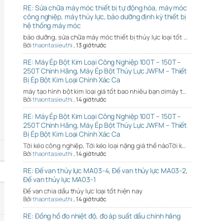
RE: Sửa chữa máy móc thiết bị tự động hóa, máy móc
công nghiệp, máy thủy lực, bảo dưỡng định kỳ thiết bị
hệ thống máy móc
bảo dưỡng, sửa chữa máy móc thiết bị thủy lực loại tốt …
Bởi
thaontasieuthi
,
13 giờ trước
RE: Máy Ép Bột Kim Loại Công Nghiệp 100T – 150T –
250T Chính Hãng, Máy Ép Bột Thủy Lực JWFM – Thiết
Bị Ép Bột Kim Loại Chính Xác Ca
máy tạo hình bột kim loại giá tốt bao nhiêu bạn ơimáy t…
Bởi
thaontasieuthi
,
14 giờ trước
RE: Máy Ép Bột Kim Loại Công Nghiệp 100T – 150T –
250T Chính Hãng, Máy Ép Bột Thủy Lực JWFM – Thiết
Bị Ép Bột Kim Loại Chính Xác Ca
Tời kéo công nghiệp, Tới kéo loại nặng giá thế nàoTời k…
Bởi
thaontasieuthi
,
14 giờ trước
RE: Đế van thủy lực MA03-4, Đế van thủy lực MA03-2,
Đế van thủy lực MA03-1
Đế van chia dầu thủy lực loại tốt hiện nay
Bởi
thaontasieuthi
,
14 giờ trước
RE: Đồng hồ đo nhiệt độ, đo áp suất dầu chính hãng