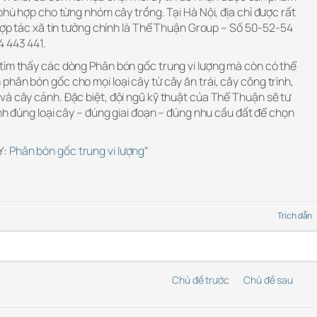
 phù hợp cho từng nhóm cây trồng. Tại Hà Nội, địa chỉ được rất
 hợp tác xã tin tưởng chính là Thể Thuận Group – Số 50-52-54
4 443 441.
tìm thấy các dòng Phân bón gốc trung vi lượng mà còn có thể
hân bón gốc cho mọi loại cây từ cây ăn trái, cây công trình,
và cây cảnh. Đặc biệt, đội ngũ kỹ thuật của Thể Thuận sẽ tư
ịnh đúng loại cây – đúng giai đoạn – đúng nhu cầu đất để chọn
Y:
Phân bón gốc trung vi lượng
“
Trích dẫn
Chủ đề trước
Chủ đề sau