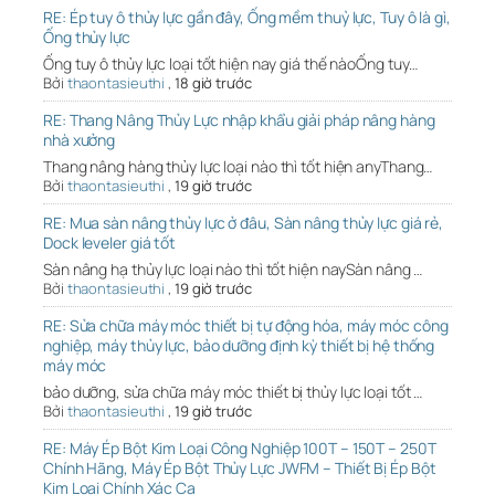
RE: Ép tuy ô thủy lực gần đây, Ống mềm thuỷ lực, Tuy ô là gì,
Ống thủy lực
Ống tuy ô thủy lực loại tốt hiện nay giá thế nàoỐng tuy…
Bởi
thaontasieuthi
,
18 giờ trước
RE: Thang Nâng Thủy Lực nhập khẩu giải pháp nâng hàng
nhà xưởng
Thang nâng hàng thủy lực loại nào thì tốt hiện anyThang…
Bởi
thaontasieuthi
,
19 giờ trước
RE: Mua sàn nâng thủy lực ở đâu, Sàn nâng thủy lực giá rẻ,
Dock leveler giá tốt
Sàn nâng hạ thủy lực loại nào thì tốt hiện naySàn nâng …
Bởi
thaontasieuthi
,
19 giờ trước
RE: Sửa chữa máy móc thiết bị tự động hóa, máy móc công
nghiệp, máy thủy lực, bảo dưỡng định kỳ thiết bị hệ thống
máy móc
bảo dưỡng, sửa chữa máy móc thiết bị thủy lực loại tốt …
Bởi
thaontasieuthi
,
19 giờ trước
RE: Máy Ép Bột Kim Loại Công Nghiệp 100T – 150T – 250T
Chính Hãng, Máy Ép Bột Thủy Lực JWFM – Thiết Bị Ép Bột
Kim Loại Chính Xác Ca