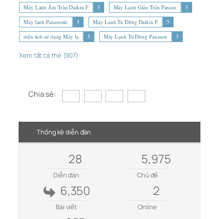
Máy Lạnh Âm Trần Daikin F
5
Máy Lạnh Giấu Trần Panaso
5
Máy lạnh Panasonic
5
Máy Lạnh Tủ Đứng Daikin F
5
diện tích sử dụng Máy lạ
5
Máy Lạnh Tủ Đứng Panason
5
Xem tất cả thẻ (907)
Chia sẻ:
Thống kê diễn đàn
28
5,975
Diễn đàn
Chủ đề
6,350
2
Bài viết
Online