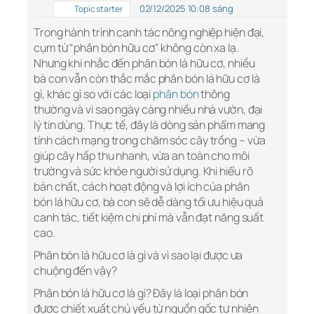
02/12/2025 10:08 sáng
Topic starter
Trong hành trình canh tác nông nghiệp hiện đại,
cụm từ “phân bón hữu cơ” không còn xa lạ.
Nhưng khi nhắc đến phân bón lá hữu cơ, nhiều
bà con vẫn còn thắc mắc phân bón lá hữu cơ là
gì, khác gì so với các loại
phân bón
thông
thường và vì sao ngày càng nhiều nhà vườn, đại
lý tin dùng. Thực tế, đây là dòng sản phẩm mang
tính cách mạng trong chăm sóc cây trồng – vừa
giúp cây hấp thu nhanh, vừa an toàn cho môi
trường và sức khỏe người sử dụng. Khi hiểu rõ
bản chất, cách hoạt động và lợi ích của phân
bón lá hữu cơ, bà con sẽ dễ dàng tối ưu hiệu quả
canh tác, tiết kiệm chi phí mà vẫn đạt năng suất
cao.
Phân bón lá hữu cơ là gì và vì sao lại được ưa
chuộng đến vậy?
Phân bón lá hữu cơ là gì? Đây là loại phân bón
được chiết xuất chủ yếu từ nguồn gốc tự nhiên