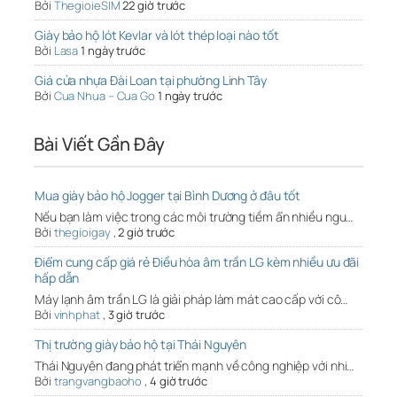
Bởi
ThegioieSIM
22 giờ trước
Giày bảo hộ lót Kevlar và lót thép loại nào tốt
Bởi
Lasa
1 ngày trước
Giá cửa nhựa Đài Loan tại phường Linh Tây
Bởi
Cua Nhua – Cua Go
1 ngày trước
Bài Viết Gần Đây
Mua giày bảo hộ Jogger tại Bình Dương ở đâu tốt
Nếu bạn làm việc trong các môi trường tiềm ẩn nhiều ngu…
Bởi
thegioigay
,
2 giờ trước
Điểm cung cấp giá rẻ Điều hòa âm trần LG kèm nhiều ưu đãi
hấp dẫn
Máy lạnh âm trần LG là giải pháp làm mát cao cấp với cô…
Bởi
vinhphat
,
3 giờ trước
Thị trường giày bảo hộ tại Thái Nguyên
Thái Nguyên đang phát triển mạnh về công nghiệp với nhi…
Bởi
trangvangbaoho
,
4 giờ trước