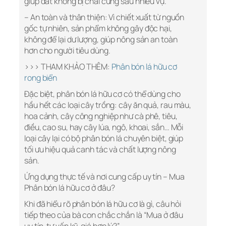
giúp đất không bị chai cứng sau nhiều vụ.
– An toàn và thân thiện: Vì chiết xuất từ nguồn
gốc tự nhiên, sản phẩm không gây độc hại,
không để lại dư lượng, giúp nông sản an toàn
hơn cho người tiêu dùng.
>>> THAM KHẢO THÊM:
Phân bón lá hữu cơ
rong biển
Đặc biệt, phân bón lá hữu cơ có thể dùng cho
hầu hết các loại cây trồng: cây ăn quả, rau màu,
hoa cảnh, cây công nghiệp như cà phê, tiêu,
điều, cao su, hay cây lúa, ngô, khoai, sắn… Mỗi
loại cây lại có bộ phân bón lá chuyên biệt, giúp
tối ưu hiệu quả canh tác và chất lượng nông
sản.
Ứng dụng thực tế và nơi cung cấp uy tín – Mua
Phân bón lá hữu cơ ở đâu?
Khi đã hiểu rõ phân bón lá hữu cơ là gì, câu hỏi
tiếp theo của bà con chắc chắn là “Mua ở đâu