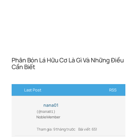
Phân Bón Lá Hữu Cơ Là Gì Và Những Điều
Cần Biết
Last Post
RSS
nana01
(@nana01)
Noble Member
Tham gia: 9 tháng trước
Bài viết: 651