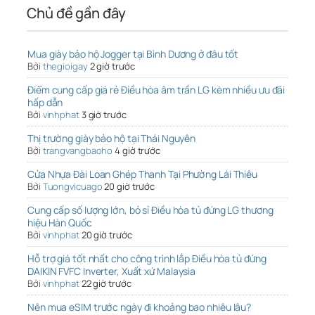
Chủ đề gần đây
Mua giày bảo hộ Jogger tại Bình Dương ở đâu tốt
Bởi
thegioigay
2 giờ trước
Điểm cung cấp giá rẻ Điều hòa âm trần LG kèm nhiều ưu đãi
hấp dẫn
Bởi
vinhphat
3 giờ trước
Thị trường giày bảo hộ tại Thái Nguyên
Bởi
trangvangbaoho
4 giờ trước
Cửa Nhựa Đài Loan Ghép Thanh Tại Phường Lái Thiêu
Bởi
Tuongvicuago
20 giờ trước
Cung cấp số lượng lớn, bỏ sỉ Điều hòa tủ đứng LG thương
hiệu Hàn Quốc
Bởi
vinhphat
20 giờ trước
Hỗ trợ giá tốt nhất cho công trình lắp Điều hòa tủ đứng
DAIKIN FVFC Inverter, Xuất xứ Malaysia
Bởi
vinhphat
22 giờ trước
Nên mua eSIM trước ngày đi khoảng bao nhiêu lâu?