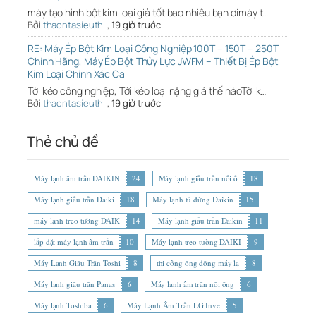
máy tạo hình bột kim loại giá tốt bao nhiêu bạn ơimáy t…
Bởi
thaontasieuthi
,
19 giờ trước
RE: Máy Ép Bột Kim Loại Công Nghiệp 100T – 150T – 250T
Chính Hãng, Máy Ép Bột Thủy Lực JWFM – Thiết Bị Ép Bột
Kim Loại Chính Xác Ca
Tời kéo công nghiệp, Tới kéo loại nặng giá thế nàoTời k…
Bởi
thaontasieuthi
,
19 giờ trước
Thẻ chủ đề
Máy lạnh âm trần DAIKIN
24
Máy lạnh giấu trần nối ố
18
Máy lạnh giấu trần Daiki
18
Máy lạnh tủ đứng Daikin
15
máy lạnh treo tường DAIK
14
Máy lạnh giấu trần Daikin
11
lắp đặt máy lạnh âm trần
10
Máy lạnh treo tường DAIKI
9
Máy Lạnh Giấu Trần Toshi
8
thi công ống đồng máy lạ
8
Máy lạnh giấu trần Panas
6
Máy lạnh âm trần nối ống
6
Máy lạnh Toshiba
6
Máy Lạnh Âm Trần LG Inve
5