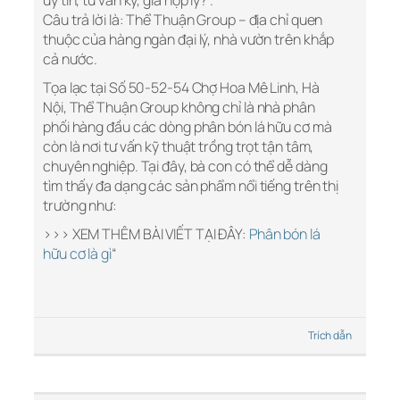
uy tín, tư vấn kỹ, giá hợp lý?”.
Câu trả lời là: Thể Thuận Group – địa chỉ quen
thuộc của hàng ngàn đại lý, nhà vườn trên khắp
cả nước.
Tọa lạc tại Số 50-52-54 Chợ Hoa Mê Linh, Hà
Nội, Thể Thuận Group không chỉ là nhà phân
phối hàng đầu các dòng phân bón lá hữu cơ mà
còn là nơi tư vấn kỹ thuật trồng trọt tận tâm,
chuyên nghiệp. Tại đây, bà con có thể dễ dàng
tìm thấy đa dạng các sản phẩm nổi tiếng trên thị
trường như:
>>> XEM THÊM BÀI VIẾT TẠI ĐÂY:
Phân bón lá
hữu cơ là gì
“
Trích dẫn