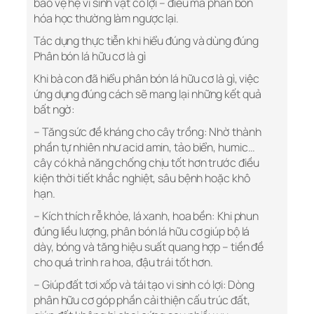
bảo vệ hệ vi sinh vật có lợi – điều mà phân bón
hóa học thường làm ngược lại.
Tác dụng thực tiễn khi hiểu đúng và dùng đúng
Phân bón lá hữu cơ là gì
Khi bà con đã hiểu phân bón lá hữu cơ là gì, việc
ứng dụng đúng cách sẽ mang lại những kết quả
bất ngờ:
– Tăng sức đề kháng cho cây trồng: Nhờ thành
phần tự nhiên như acid amin, tảo biển, humic…
cây có khả năng chống chịu tốt hơn trước điều
kiện thời tiết khắc nghiệt, sâu bệnh hoặc khô
hạn.
– Kích thích rễ khỏe, lá xanh, hoa bền: Khi phun
đúng liều lượng, phân bón lá hữu cơ giúp bộ lá
dày, bóng và tăng hiệu suất quang hợp – tiền đề
cho quá trình ra hoa, đậu trái tốt hơn.
– Giúp đất tơi xốp và tái tạo vi sinh có lợi: Dòng
phân hữu cơ góp phần cải thiện cấu trúc đất,