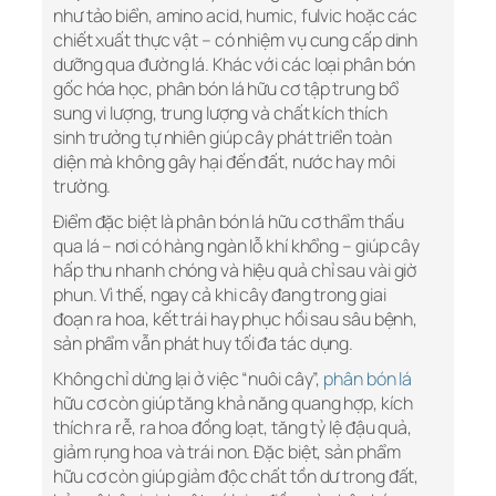
như tảo biển, amino acid, humic, fulvic hoặc các
chiết xuất thực vật – có nhiệm vụ cung cấp dinh
dưỡng qua đường lá. Khác với các loại phân bón
gốc hóa học, phân bón lá hữu cơ tập trung bổ
sung vi lượng, trung lượng và chất kích thích
sinh trưởng tự nhiên giúp cây phát triển toàn
diện mà không gây hại đến đất, nước hay môi
trường.
Điểm đặc biệt là phân bón lá hữu cơ thẩm thấu
qua lá – nơi có hàng ngàn lỗ khí khổng – giúp cây
hấp thu nhanh chóng và hiệu quả chỉ sau vài giờ
phun. Vì thế, ngay cả khi cây đang trong giai
đoạn ra hoa, kết trái hay phục hồi sau sâu bệnh,
sản phẩm vẫn phát huy tối đa tác dụng.
Không chỉ dừng lại ở việc “nuôi cây”,
phân bón lá
hữu cơ còn giúp tăng khả năng quang hợp, kích
thích ra rễ, ra hoa đồng loạt, tăng tỷ lệ đậu quả,
giảm rụng hoa và trái non. Đặc biệt, sản phẩm
hữu cơ còn giúp giảm độc chất tồn dư trong đất,