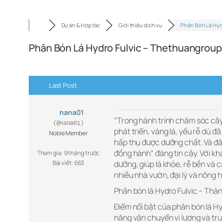
Dự án & Hợp tác
Giới thiệu dịch vụ
Phân Bón Lá Hyd
Phân Bón Lá Hydro Fulvic – Thethuangrou
Last Post
nana01
“Trong hành trình chăm sóc cây
(@nana01)
phát triển, vàng lá, yếu rễ dù
Noble Member
hấp thụ được dưỡng chất. Và đâ
đồng hành” đáng tin cậy. Với kh
Tham gia: 9 tháng trước
Bài viết: 663
dưỡng, giúp lá khỏe, rễ bền và 
nhiều nhà vườn, đại lý và nông 
Phân bón lá Hydro Fulvic – Thà
Điểm nổi bật của phân bón lá Hy
năng vận chuyển vi lượng và tru