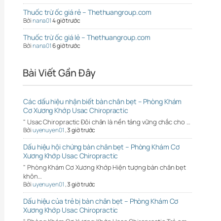
Thuốc trừ ốc giá rẻ – Thethuangroup.com
Bởi
nana01
4 giờ trước
Thuốc trừ ốc giá lẻ – Thethuangroup.com
Bởi
nana01
6 giờ trước
Bài Viết Gần Đây
Các dấu hiệu nhận biết bàn chân bẹt – Phòng Khám
Cơ Xương Khớp Usac Chiropractic
" Usac Chiropractic Đôi chân là nền tảng vững chắc cho …
Bởi
uyenuyen01
,
3 giờ trước
Dấu hiệu hội chứng bàn chân bẹt – Phòng Khám Cơ
Xương Khớp Usac Chiropractic
" Phòng Khám Cơ Xương Khớp Hiện tượng bàn chân bẹt
khôn…
Bởi
uyenuyen01
,
3 giờ trước
Dấu hiệu của trẻ bị bàn chân bẹt – Phòng Khám Cơ
Xương Khớp Usac Chiropractic