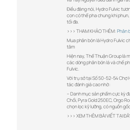
Điều đáng nói, Hydro Fulvic tươ
con có thể pha chung khi phun, 
tối đa.
>>> THAM KHẢO THÊM:
Phân b
Mua phân bón lá Hydro Fulvic ch
tâm
Hiện nay, Thể Thuận Group là m
các dòng phân bón lá và chế ph
Fulvic.
Với trụ sở tại Số 50-52-54 Chợ 
tác đánh giá cao nhờ:
– Danh mục sản phẩm cực kỳ đ
Chồi, Pyra Gold 250EC, Orgo Ro
chọn lọc kỹ lưỡng, có nguồn gốc
>>> XEM THÊM BÀI VIẾT TẠI ĐÂ