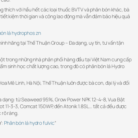
ng thích với hầu hết các loại thuốc BVTV và phân bón khác, bà
tiết kiệm thời gian và công lao động mà vẫn đảm bảo hiệu quả
ón lá hydrophos zn
ính hãng tại Thể Thuận Group – Đa dạng, uy tín, tư vấn tận
ột trong những nhà phân phối hàng đầu tại Việt Nam cung cấp
ẩm sinh học chất lượng cao, trong đó có phân bón lá Hydro
Hoa Mê Linh, Hà Nội, Thể Thuận luôn được bà con, đại lý và đối
a dạng: từ Seaweed 95%, Grow Power NPK 12-4-8, Vua Bật
ot 11-3-3, Comcat 150WP, đến Atonik 1.8SL… tất cả đều được
 rõ ràng.
Y:
Phân bón lá hydro fulvic
“