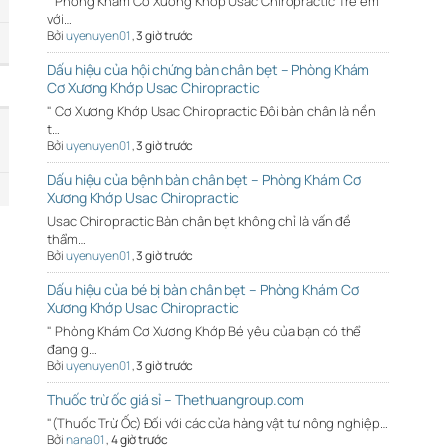
" Phòng Khám Cơ Xương Khớp Usac Chiropractic Trẻ em
với…
Bởi
uyenuyen01
,
3 giờ trước
Dấu hiệu của hội chứng bàn chân bẹt – Phòng Khám
Cơ Xương Khớp Usac Chiropractic
" Cơ Xương Khớp Usac Chiropractic Đôi bàn chân là nền
t…
Bởi
uyenuyen01
,
3 giờ trước
Dấu hiệu của bệnh bàn chân bẹt – Phòng Khám Cơ
Xương Khớp Usac Chiropractic
Usac Chiropractic Bàn chân bẹt không chỉ là vấn đề
thẩm…
Bởi
uyenuyen01
,
3 giờ trước
Dấu hiệu của bé bị bàn chân bẹt – Phòng Khám Cơ
Xương Khớp Usac Chiropractic
" Phòng Khám Cơ Xương Khớp Bé yêu của bạn có thể
đang g…
Bởi
uyenuyen01
,
3 giờ trước
Thuốc trừ ốc giá sỉ – Thethuangroup.com
"(Thuốc Trừ Ốc) Đối với các cửa hàng vật tư nông nghiệp…
Bởi
nana01
,
4 giờ trước