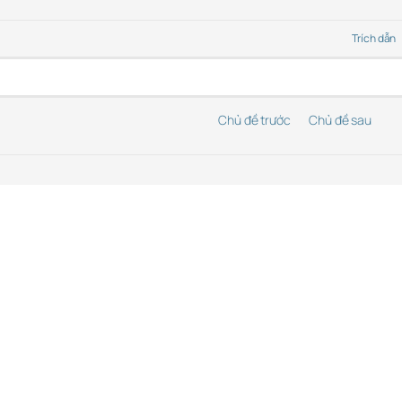
Trích dẫn
Chủ đề trước
Chủ đề sau