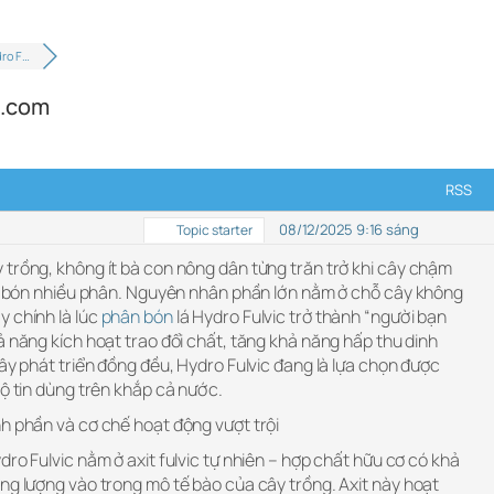
ro F…
p.com
RSS
08/12/2025 9:16 sáng
Topic starter
 trồng, không ít bà con nông dân từng trăn trở khi cây chậm
 đã bón nhiều phân. Nguyên nhân phần lớn nằm ở chỗ cây không
y chính là lúc
phân bón
lá Hydro Fulvic trở thành “người bạn
ả năng kích hoạt trao đổi chất, tăng khả năng hấp thu dinh
cây phát triển đồng đều, Hydro Fulvic đang là lựa chọn được
hộ tin dùng trên khắp cả nước.
nh phần và cơ chế hoạt động vượt trội
dro Fulvic nằm ở axit fulvic tự nhiên – hợp chất hữu cơ có khả
ng lượng vào trong mô tế bào của cây trồng. Axit này hoạt