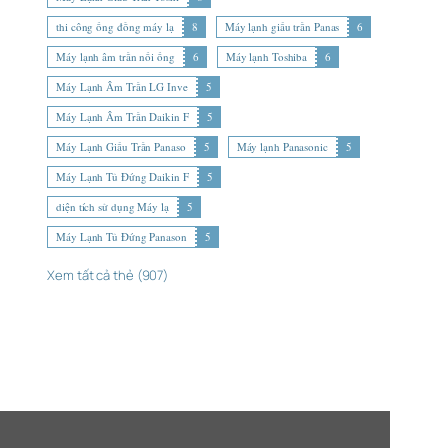
thi công ống đồng máy lạ
8
Máy lạnh giấu trần Panas
6
Máy lạnh âm trần nối ống
6
Máy lạnh Toshiba
6
Máy Lạnh Âm Trần LG Inve
5
Máy Lạnh Âm Trần Daikin F
5
Máy Lạnh Giấu Trần Panaso
5
Máy lạnh Panasonic
5
Máy Lạnh Tủ Đứng Daikin F
5
diện tích sử dụng Máy lạ
5
Máy Lạnh Tủ Đứng Panason
5
Xem tất cả thẻ (907)