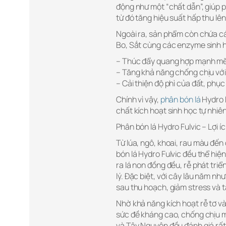
động như một “chất dẫn”, giúp p
từ đó tăng hiệu suất hấp thu l
Ngoài ra, sản phẩm còn chứa các
Bo, Sắt cùng các enzyme sinh h
– Thúc đẩy quang hợp mạnh mẽ,
– Tăng khả năng chống chịu với 
– Cải thiện độ phì của đất, phục 
Chính vì vậy,
phân bón lá
Hydro F
chất kích hoạt sinh học tự nhiê
Phân bón lá Hydro Fulvic – Lợi í
Từ lúa, ngô, khoai, rau màu đến 
bón lá Hydro Fulvic đều thể hiện
ra lá non đồng đều, rễ phát triể
lý. Đặc biệt, với cây lâu năm n
sau thu hoạch, giảm stress và 
Nhờ khả năng kích hoạt rễ tơ và
sức đề kháng cao, chống chịu 
và Tây Nguyên đều đánh giá rất