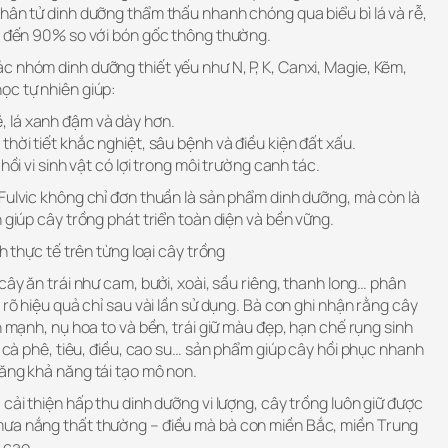
hân tử dinh dưỡng thẩm thấu nhanh chóng qua biểu bì lá và rễ,
ên đến 90% so với bón gốc thông thường.
 nhóm dinh dưỡng thiết yếu như N, P, K, Canxi, Magie, Kẽm,
ọc tự nhiên giúp:
 lá xanh đậm và dày hơn.
thời tiết khắc nghiệt, sâu bệnh và điều kiện đất xấu.
hồi vi sinh vật có lợi trong môi trường canh tác.
ulvic không chỉ đơn thuần là sản phẩm dinh dưỡng, mà còn là
n giúp cây trồng phát triển toàn diện và bền vững.
ch thực tế trên từng loại cây trồng
cây ăn trái như cam, bưởi, xoài, sầu riêng, thanh long… phân
 rõ hiệu quả chỉ sau vài lần sử dụng. Bà con ghi nhận rằng cây
n mạnh, nụ hoa to và bền, trái giữ màu đẹp, hạn chế rụng sinh
hư cà phê, tiêu, điều, cao su… sản phẩm giúp cây hồi phục nhanh
tăng khả năng tái tạo mô non.
 cải thiện hấp thu dinh dưỡng vi lượng, cây trồng luôn giữ được
mưa nắng thất thường – điều mà bà con miền Bắc, miền Trung
 cao.