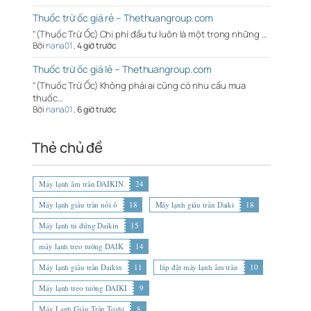
Thuốc trừ ốc giá rẻ – Thethuangroup.com
"(Thuốc Trừ Ốc) Chi phí đầu tư luôn là một trong những …
Bởi
nana01
,
4 giờ trước
Thuốc trừ ốc giá lẻ – Thethuangroup.com
"(Thuốc Trừ Ốc) Không phải ai cũng có nhu cầu mua
thuốc…
Bởi
nana01
,
6 giờ trước
Thẻ chủ đề
Máy lạnh âm trần DAIKIN
24
Máy lạnh giấu trần nối ố
18
Máy lạnh giấu trần Daiki
18
Máy lạnh tủ đứng Daikin
15
máy lạnh treo tường DAIK
14
Máy lạnh giấu trần Daikin
11
lắp đặt máy lạnh âm trần
10
Máy lạnh treo tường DAIKI
9
Máy Lạnh Giấu Trần Toshi
8