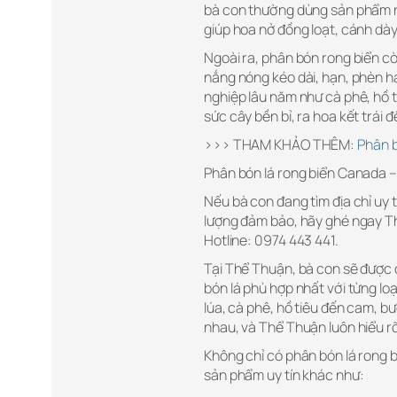
bà con thường dùng sản phẩm nà
giúp hoa nở đồng loạt, cánh dày,
Ngoài ra, phân bón rong biển còn
nắng nóng kéo dài, hạn, phèn ha
nghiệp lâu năm như cà phê, hồ ti
sức cây bền bỉ, ra hoa kết trái
>>> THAM KHẢO THÊM:
Phân b
Phân bón lá rong biển Canada 
Nếu bà con đang tìm địa chỉ uy
lượng đảm bảo, hãy ghé ngay T
Hotline: 0974 443 441.
Tại Thể Thuận, bà con sẽ được đ
bón lá phù hợp nhất với từng loại
lúa, cà phê, hồ tiêu đến cam, b
nhau, và Thể Thuận luôn hiểu rõ
Không chỉ có phân bón lá rong
sản phẩm uy tín khác như: