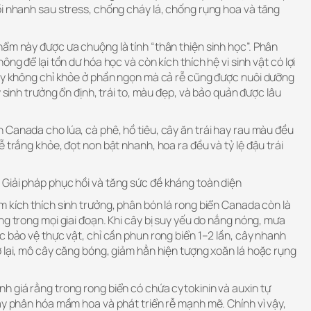
ồi nhanh sau stress, chống cháy lá, chống rụng hoa và tăng
ẩm này được ưa chuộng là tính “thân thiện sinh học”. Phân
ông để lại tồn dư hóa học và còn kích thích hệ vi sinh vật có lợi
cây không chỉ khỏe ở phần ngọn mà cả rễ cũng được nuôi dưỡng
y sinh trưởng ổn định, trái to, màu đẹp, và bảo quản được lâu
 Canada cho lúa, cà phê, hồ tiêu, cây ăn trái hay rau màu đều
 trắng khỏe, đọt non bật nhanh, hoa ra đều và tỷ lệ đậu trái
Giải pháp phục hồi và tăng sức đề kháng toàn diện
 kích thích sinh trưởng, phân bón lá rong biển Canada còn là
ng trong mọi giai đoạn. Khi cây bị suy yếu do nắng nóng, mưa
c bảo vệ thực vật, chỉ cần phun rong biển 1–2 lần, cây nhanh
 lại, mô cây căng bóng, giảm hẳn hiện tượng xoăn lá hoặc rụng
h giá rằng trong rong biển có chứa cytokinin và auxin tự
ây phân hóa mầm hoa và phát triển rễ mạnh mẽ. Chính vì vậy,