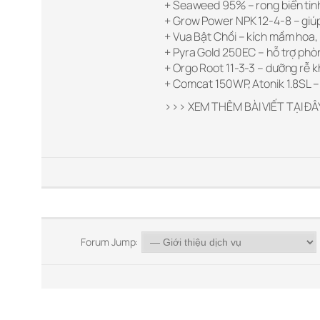
+ Seaweed 95% – rong biển tinh
+ Grow Power NPK 12-4-8 – giúp
+ Vua Bật Chồi – kích mầm hoa, 
+ Pyra Gold 250EC – hỗ trợ phò
+ Orgo Root 11-3-3 – dưỡng rễ k
+ Comcat 150WP, Atonik 1.8SL –
>>> XEM THÊM BÀI VIẾT TẠI ĐÂ
Forum Jump: