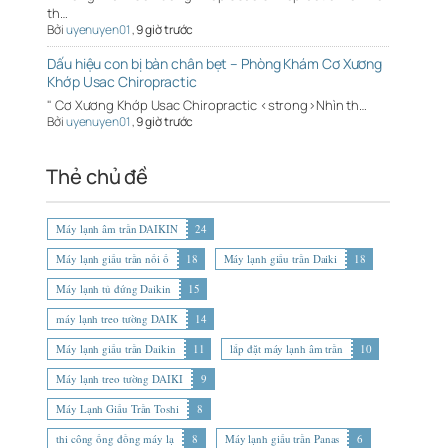
th…
Bởi
uyenuyen01
,
9 giờ trước
Dấu hiệu con bị bàn chân bẹt – Phòng Khám Cơ Xương
Khớp Usac Chiropractic
" Cơ Xương Khớp Usac Chiropractic <strong>Nhìn th…
Bởi
uyenuyen01
,
9 giờ trước
Thẻ chủ đề
Máy lạnh âm trần DAIKIN
24
Máy lạnh giấu trần nối ố
18
Máy lạnh giấu trần Daiki
18
Máy lạnh tủ đứng Daikin
15
máy lạnh treo tường DAIK
14
Máy lạnh giấu trần Daikin
11
lắp đặt máy lạnh âm trần
10
Máy lạnh treo tường DAIKI
9
Máy Lạnh Giấu Trần Toshi
8
thi công ống đồng máy lạ
8
Máy lạnh giấu trần Panas
6