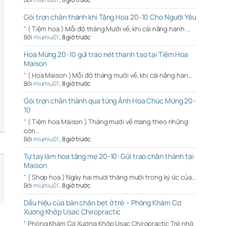
Gói trọn chân thành khi Tặng Hoa 20-10 Cho Người Yêu
" ( Tiệm hoa ) Mỗi độ tháng Mười về, khi cái nắng hanh …
Bởi
miumiu01
,
8 giờ trước
Hoa Mừng 20-10 gửi trao nét thanh tao tại Tiệm Hoa
Maison
" ( Hoa Maison ) Mỗi độ tháng mười về, khi cái nắng han…
Bởi
miumiu01
,
8 giờ trước
Gói trọn chân thành qua từng Ảnh Hoa Chúc Mừng 20-
10
" ( Tiệm hoa Maison ) Tháng mười về mang theo những
cơn…
Bởi
miumiu01
,
8 giờ trước
Tự tay làm hoa tặng mẹ 20-10: Gửi trao chân thành tại
Maison
" ( Shop hoa ) Ngày hai mươi tháng mười trong ký ức của…
Bởi
miumiu01
,
8 giờ trước
Dấu hiệu của bàn chân bẹt ở trẻ – Phòng Khám Cơ
Xương Khớp Usac Chiropractic
" Phòng Khám Cơ Xương Khớp Usac Chiropractic Trẻ nhỏ