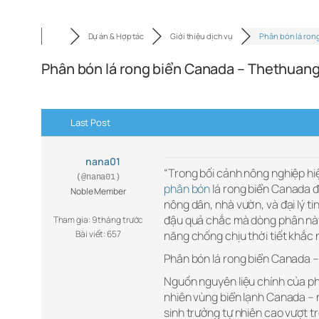
Dự án & Hợp tác
Giới thiệu dịch vụ
Phân bón lá ron
Phân bón lá rong biển Canada – Thethuan
Last Post
nana01
“Trong bối cảnh nông nghiệp hiệ
(@nana01)
phân bón
lá rong biển Canada đ
Noble Member
nông dân, nhà vườn, và đại lý ti
đậu quả chắc mà dòng phân này 
Tham gia: 9 tháng trước
Bài viết: 657
năng chống chịu thời tiết khắc 
Phân bón lá rong biển Canada –
Nguồn nguyên liệu chính của ph
nhiên vùng biển lạnh Canada – 
sinh trưởng tự nhiên cao vượt tr