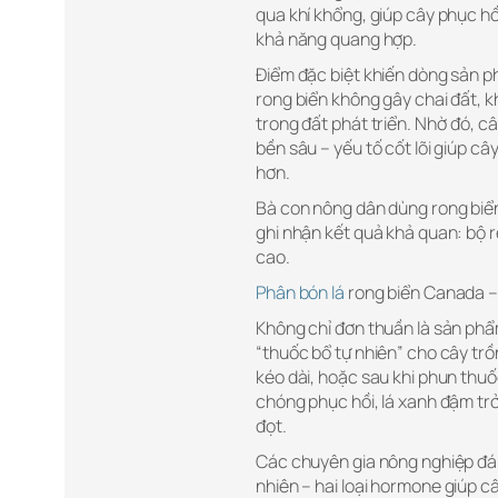
qua khí khổng, giúp cây phục h
khả năng quang hợp.
Điểm đặc biệt khiến dòng sản ph
rong biển không gây chai đất, kh
trong đất phát triển. Nhờ đó, 
bền sâu – yếu tố cốt lõi giúp câ
hơn.
Bà con nông dân dùng rong biển
ghi nhận kết quả khả quan: bộ rễ
cao.
Phân bón lá
rong biển Canada – 
Không chỉ đơn thuần là sản phẩm
“thuốc bổ tự nhiên” cho cây trồ
kéo dài, hoặc sau khi phun thuố
chóng phục hồi, lá xanh đậm trở
đọt.
Các chuyên gia nông nghiệp đán
nhiên – hai loại hormone giúp c