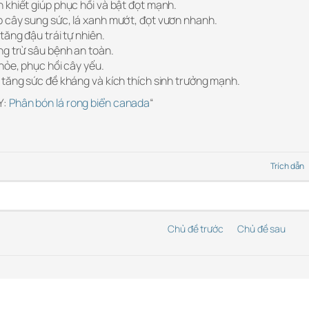
 khiết giúp phục hồi và bật đọt mạnh.
 cây sung sức, lá xanh mướt, đọt vươn nhanh.
tăng đậu trái tự nhiên.
ng trừ sâu bệnh an toàn.
hỏe, phục hồi cây yếu.
 tăng sức đề kháng và kích thích sinh trưởng mạnh.
Y:
Phân bón lá rong biển canada
“
Trích dẫn
Chủ đề trước
Chủ đề sau