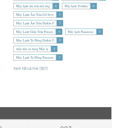
Máy lạnh âm trần nối ống
6
Máy lạnh Toshiba
6
Máy Lạnh Âm Trần LG Inve
5
Máy Lạnh Âm Trần Daikin F
5
Máy Lạnh Giấu Trần Panaso
5
Máy lạnh Panasonic
5
Máy Lạnh Tủ Đứng Daikin F
5
diện tích sử dụng Máy lạ
5
Máy Lạnh Tủ Đứng Panason
5
Xem tất cả thẻ (907)