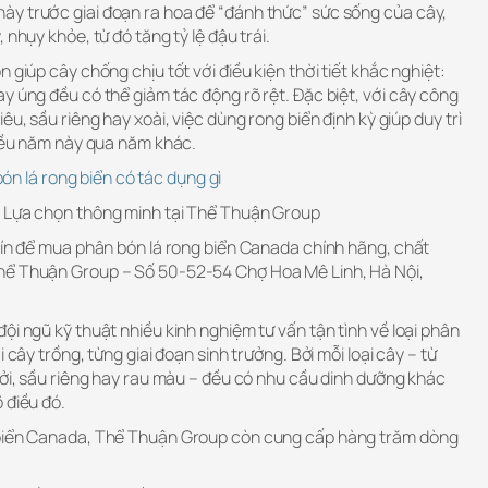
y trước giai đoạn ra hoa để “đánh thức” sức sống của cây,
 nhụy khỏe, từ đó tăng tỷ lệ đậu trái.
 giúp cây chống chịu tốt với điều kiện thời tiết khắc nghiệt:
y úng đều có thể giảm tác động rõ rệt. Đặc biệt, với cây công
êu, sầu riêng hay xoài, việc dùng rong biển định kỳ giúp duy trì
 đều năm này qua năm khác.
ón lá rong biển có tác dụng gì
– Lựa chọn thông minh tại Thể Thuận Group
 tín để mua phân bón lá rong biển Canada chính hãng, chất
hể Thuận Group – Số 50-52-54 Chợ Hoa Mê Linh, Hà Nội,
ội ngũ kỹ thuật nhiều kinh nghiệm tư vấn tận tình về loại phân
 cây trồng, từng giai đoạn sinh trưởng. Bởi mỗi loại cây – từ
ưởi, sầu riêng hay rau màu – đều có nhu cầu dinh dưỡng khác
 điều đó.
 biển Canada, Thể Thuận Group còn cung cấp hàng trăm dòng