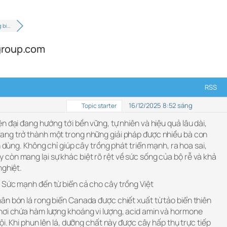
g bi…
group.com
RSS
16/12/2025 8:52 sáng
Topic starter
n đại đang hướng tới bền vững, tự nhiên và hiệu quả lâu dài,
ang trở thành một trong những giải pháp được nhiều bà con
n dùng. Không chỉ giúp cây trồng phát triển mạnh, ra hoa sai,
còn mang lại sự khác biệt rõ rệt về sức sống của bộ rễ và khả
nghiệt.
 Sức mạnh đến từ biển cả cho cây trồng Việt
ân bón lá rong biển Canada được chiết xuất từ tảo biển thiên
nơi chứa hàm lượng khoáng vi lượng, acid amin và hormone
ội. Khi phun lên lá, dưỡng chất này được cây hấp thụ trực tiếp