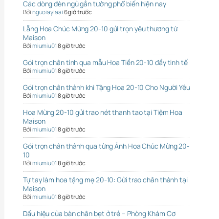
Các dòng đèn ngủ gắn tường phổ biến hiện nay
Bởi
nguoiaylaai
6 giờ trước
Lẵng Hoa Chúc Mừng 20-10 gửi trọn yêu thương từ
Maison
Bởi
miumiu01
8 giờ trước
Gói trọn chân tình qua mẫu Hoa Tiền 20-10 đầy tinh tế
Bởi
miumiu01
8 giờ trước
Gói trọn chân thành khi Tặng Hoa 20-10 Cho Người Yêu
Bởi
miumiu01
8 giờ trước
Hoa Mừng 20-10 gửi trao nét thanh tao tại Tiệm Hoa
Maison
Bởi
miumiu01
8 giờ trước
Gói trọn chân thành qua từng Ảnh Hoa Chúc Mừng 20-
10
Bởi
miumiu01
8 giờ trước
Tự tay làm hoa tặng mẹ 20-10: Gửi trao chân thành tại
Maison
Bởi
miumiu01
8 giờ trước
Dấu hiệu của bàn chân bẹt ở trẻ – Phòng Khám Cơ