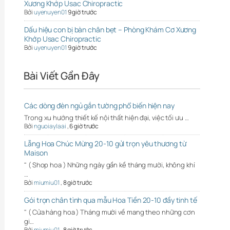
Xương Khớp Usac Chiropractic
Bởi
uyenuyen01
9 giờ trước
Dấu hiệu con bị bàn chân bẹt – Phòng Khám Cơ Xương
Khớp Usac Chiropractic
Bởi
uyenuyen01
9 giờ trước
Bài Viết Gần Đây
Các dòng đèn ngủ gắn tường phổ biến hiện nay
Trong xu hướng thiết kế nội thất hiện đại, việc tối ưu …
Bởi
nguoiaylaai
,
6 giờ trước
Lẵng Hoa Chúc Mừng 20-10 gửi trọn yêu thương từ
Maison
" ( Shop hoa ) Những ngày gần kề tháng mười, không khí
…
Bởi
miumiu01
,
8 giờ trước
Gói trọn chân tình qua mẫu Hoa Tiền 20-10 đầy tinh tế
" ( Cửa hàng hoa ) Tháng mười về mang theo những cơn
gi…
Bởi
miumiu01
,
8 giờ trước