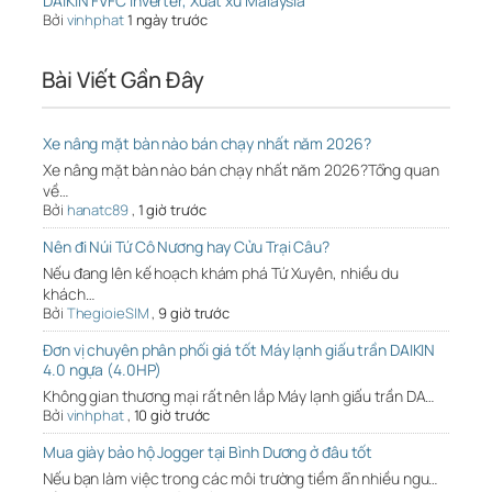
DAIKIN FVFC Inverter, Xuất xứ Malaysia
Bởi
vinhphat
1 ngày trước
Bài Viết Gần Đây
Xe nâng mặt bàn nào bán chạy nhất năm 2026?
Xe nâng mặt bàn nào bán chạy nhất năm 2026?Tổng quan
về…
Bởi
hanatc89
,
1 giờ trước
Nên đi Núi Tứ Cô Nương hay Cửu Trại Câu?
Nếu đang lên kế hoạch khám phá Tứ Xuyên, nhiều du
khách…
Bởi
ThegioieSIM
,
9 giờ trước
Đơn vị chuyên phân phối giá tốt Máy lạnh giấu trần DAIKIN
4.0 ngựa (4.0HP)
Không gian thương mại rất nên lắp Máy lạnh giấu trần DA…
Bởi
vinhphat
,
10 giờ trước
Mua giày bảo hộ Jogger tại Bình Dương ở đâu tốt
Nếu bạn làm việc trong các môi trường tiềm ẩn nhiều ngu…