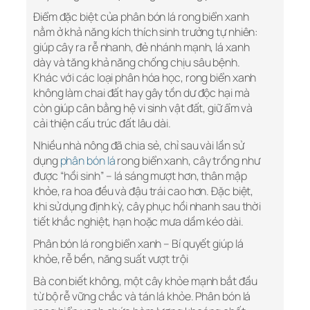
Điểm đặc biệt của phân bón lá rong biển xanh
nằm ở khả năng kích thích sinh trưởng tự nhiên:
giúp cây ra rễ nhanh, đẻ nhánh mạnh, lá xanh
dày và tăng khả năng chống chịu sâu bệnh.
Khác với các loại phân hóa học, rong biển xanh
không làm chai đất hay gây tồn dư độc hại mà
còn giúp cân bằng hệ vi sinh vật đất, giữ ẩm và
cải thiện cấu trúc đất lâu dài.
Nhiều nhà nông đã chia sẻ, chỉ sau vài lần sử
dụng
phân bón lá
rong biển xanh, cây trồng như
được “hồi sinh” – lá sáng mượt hơn, thân mập
khỏe, ra hoa đều và đậu trái cao hơn. Đặc biệt,
khi sử dụng định kỳ, cây phục hồi nhanh sau thời
tiết khắc nghiệt, hạn hoặc mưa dầm kéo dài.
Phân bón lá rong biển xanh – Bí quyết giúp lá
khỏe, rễ bền, năng suất vượt trội
Bà con biết không, một cây khỏe mạnh bắt đầu
từ bộ rễ vững chắc và tán lá khỏe. Phân bón lá