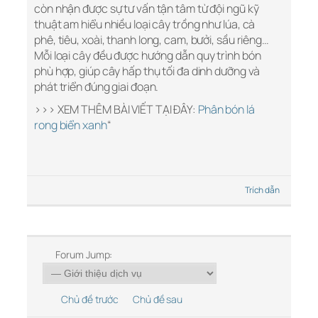
còn nhận được sự tư vấn tận tâm từ đội ngũ kỹ
thuật am hiểu nhiều loại cây trồng như lúa, cà
phê, tiêu, xoài, thanh long, cam, bưởi, sầu riêng…
Mỗi loại cây đều được hướng dẫn quy trình bón
phù hợp, giúp cây hấp thụ tối đa dinh dưỡng và
phát triển đúng giai đoạn.
>>> XEM THÊM BÀI VIẾT TẠI ĐÂY:
Phân bón lá
rong biển xanh
“
Trích dẫn
Forum Jump:
Chủ đề trước
Chủ đề sau