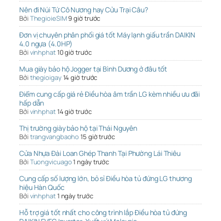
Nên đi Núi Tứ Cô Nương hay Cửu Trại Câu?
Bởi
ThegioieSIM
9 giờ trước
Đơn vị chuyên phân phối giá tốt Máy lạnh giấu trần DAIKIN
4.0 ngựa (4.0HP)
Bởi
vinhphat
10 giờ trước
Mua giày bảo hộ Jogger tại Bình Dương ở đâu tốt
Bởi
thegioigay
14 giờ trước
Điểm cung cấp giá rẻ Điều hòa âm trần LG kèm nhiều ưu đãi
hấp dẫn
Bởi
vinhphat
14 giờ trước
Thị trường giày bảo hộ tại Thái Nguyên
Bởi
trangvangbaoho
15 giờ trước
Cửa Nhựa Đài Loan Ghép Thanh Tại Phường Lái Thiêu
Bởi
Tuongvicuago
1 ngày trước
Cung cấp số lượng lớn, bỏ sỉ Điều hòa tủ đứng LG thương
hiệu Hàn Quốc
Bởi
vinhphat
1 ngày trước
Hỗ trợ giá tốt nhất cho công trình lắp Điều hòa tủ đứng