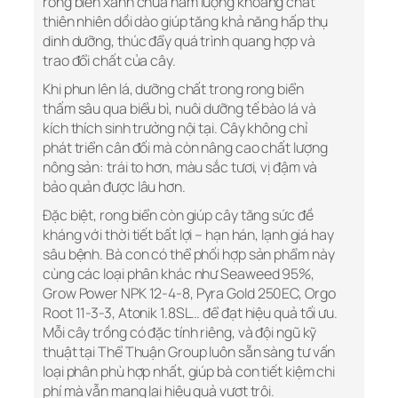
rong biển xanh chứa hàm lượng khoáng chất
thiên nhiên dồi dào giúp tăng khả năng hấp thụ
dinh dưỡng, thúc đẩy quá trình quang hợp và
trao đổi chất của cây.
Khi phun lên lá, dưỡng chất trong rong biển
thấm sâu qua biểu bì, nuôi dưỡng tế bào lá và
kích thích sinh trưởng nội tại. Cây không chỉ
phát triển cân đối mà còn nâng cao chất lượng
nông sản: trái to hơn, màu sắc tươi, vị đậm và
bảo quản được lâu hơn.
Đặc biệt, rong biển còn giúp cây tăng sức đề
kháng với thời tiết bất lợi – hạn hán, lạnh giá hay
sâu bệnh. Bà con có thể phối hợp sản phẩm này
cùng các loại phân khác như Seaweed 95%,
Grow Power NPK 12-4-8, Pyra Gold 250EC, Orgo
Root 11-3-3, Atonik 1.8SL… để đạt hiệu quả tối ưu.
Mỗi cây trồng có đặc tính riêng, và đội ngũ kỹ
thuật tại Thể Thuận Group luôn sẵn sàng tư vấn
loại phân phù hợp nhất, giúp bà con tiết kiệm chi
phí mà vẫn mang lại hiệu quả vượt trội.