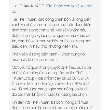
>>> THAM KHẢO THÊM:
Phân bón lá siêu canxi
bo
Tại Thể Thuận, các dòng phân bón lá rong biển
xanh và phân bón sinh học khác luôn được kiểm
định chất lượng chặt chẽ. Mỗi sản phẩm đều
được chọn lọc kỹ lưỡng từ nguồn nhập khẩu uy
tín, đảm bảo an toàn và hiệu quả cao trong mọi
điều kiện khí hậu, thổ nhưỡng Việt Nam.
Phân bón lá rong biển xanh – Chọn đúng nơi
mua, cây khỏe quanh năm
Một yếu tố quan trọng quyết định hiệu quả của
phân bón chính là nơi cung cấp uy tín. Thể
Thuận Group – địa chỉ tin cậy tại Số 50-52-54
Chợ Hoa Mê Linh, Hà Nội, với Hotline 0974 443
441, là nơi được hàng ngàn nhà nông, đại lý và
đối tác trên khắp cả nước tin tưởng lựa chọn.
Khi đến với Thể Thuận, bà con không chỉ mua
được phân bón lá rong biển xanh chính hãng mà