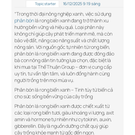
16/12/2025 9:19 sáng
Topic starter
“Trong thời đại nông nghiệp xanh, việc sử dụng
phân bón
lá rong biển xanh đang trở thành xu
hướng bền vững và hiệu quả. Loại phân này
không chỉ giúp cây phát triển mạnh mẽ, mà còn
bảo vệ đất, nâng cao năng suất và chất lượng
nông sản. Với nguồn gốc tự nhiên từ rong biển,
phân bón lá rong biển xanh đang được đông đảo
bà con nông dân tin tưởng lựa chọn, đặc biệt là
khi mua tại Thể Thuận Group – đơn vị cung cấp
uy tín, tư vấn tận tâm, và luôn đồng hành cùng
người trồng trên mọi mùa vụ.
Phân bón lá rong biển xanh – Tinh túy từ biển cả
cho sức sống bền vững của cây trồng
Phân bón lá rong biển xanh được chiết xuất từ
các loại rong biển tươi, giàu khoáng vi lượng, axit
amin và hormone tự nhiên như cytokinin, auxin,
gibberellin. Đây là nguồn dưỡng chất quý giúp
cây trồng khỏe mạnh từ gốc đến ngọn.