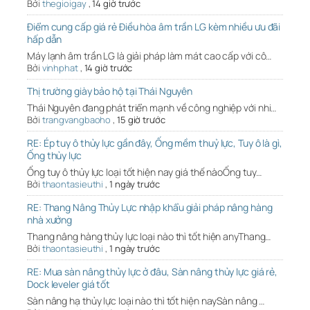
Bởi
thegioigay
,
14 giờ trước
Điểm cung cấp giá rẻ Điều hòa âm trần LG kèm nhiều ưu đãi
hấp dẫn
Máy lạnh âm trần LG là giải pháp làm mát cao cấp với cô…
Bởi
vinhphat
,
14 giờ trước
Thị trường giày bảo hộ tại Thái Nguyên
Thái Nguyên đang phát triển mạnh về công nghiệp với nhi…
Bởi
trangvangbaoho
,
15 giờ trước
RE: Ép tuy ô thủy lực gần đây, Ống mềm thuỷ lực, Tuy ô là gì,
Ống thủy lực
Ống tuy ô thủy lực loại tốt hiện nay giá thế nàoỐng tuy…
Bởi
thaontasieuthi
,
1 ngày trước
RE: Thang Nâng Thủy Lực nhập khẩu giải pháp nâng hàng
nhà xưởng
Thang nâng hàng thủy lực loại nào thì tốt hiện anyThang…
Bởi
thaontasieuthi
,
1 ngày trước
RE: Mua sàn nâng thủy lực ở đâu, Sàn nâng thủy lực giá rẻ,
Dock leveler giá tốt
Sàn nâng hạ thủy lực loại nào thì tốt hiện naySàn nâng …