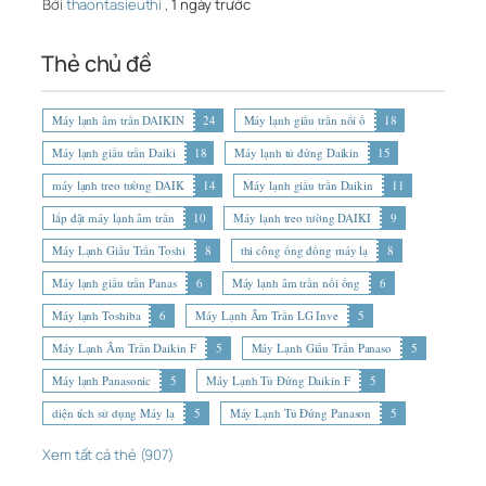
Bởi
thaontasieuthi
,
1 ngày trước
Thẻ chủ đề
Máy lạnh âm trần DAIKIN
24
Máy lạnh giấu trần nối ố
18
Máy lạnh giấu trần Daiki
18
Máy lạnh tủ đứng Daikin
15
máy lạnh treo tường DAIK
14
Máy lạnh giấu trần Daikin
11
lắp đặt máy lạnh âm trần
10
Máy lạnh treo tường DAIKI
9
Máy Lạnh Giấu Trần Toshi
8
thi công ống đồng máy lạ
8
Máy lạnh giấu trần Panas
6
Máy lạnh âm trần nối ống
6
Máy lạnh Toshiba
6
Máy Lạnh Âm Trần LG Inve
5
Máy Lạnh Âm Trần Daikin F
5
Máy Lạnh Giấu Trần Panaso
5
Máy lạnh Panasonic
5
Máy Lạnh Tủ Đứng Daikin F
5
diện tích sử dụng Máy lạ
5
Máy Lạnh Tủ Đứng Panason
5
Xem tất cả thẻ (907)