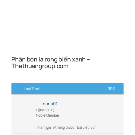
Phân bón lá rong biển xanh –
Thethuangroup.com
Last Post
RSS
nana01
(@nana01)
Noble Member
Tham gia: 9 tháng trước
Bài viết: 651