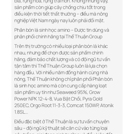
bìa, rụng hoa, rụng trái non. Không những vậy,
sản phẩm còn giúp cây chống chịu tốt trong
điều kiện thời tiết thất thường – điều mà nông
nghiệp Việt Nam ngày nay luôn phải đối mặt.
Phân bón lá sinh học amino – Được tin dùng và
phân phối chính hãng tại Thể Thuận Group
Trên thị trường có nhiều loại phân bón lá khác
nhau, nhưng để chọn được sản phẩm chính
hãng, đảm bảo chất lượng và có đội ngũ tư vấn
tận tâm thì Thể Thuận Group luôn là lựa chọn
hàng đầu. Với nhiều năm đồng hành cùng nhà
nông, Thể Thuận không chỉ phân phối Phân bón
lá sinh học amino mà còn cung cấp hàng loạt
sản phẩm uy tín như Seaweed 95%, Grow
Power NPK 12-4-8, Vua Bật Chồi, Pyra Gold
250EC, Orgo Root 11-3-3, Comcat 150WP, Atonik
1.8SL…
Điều đặc biệt ở Thể Thuận là sự tư vấn chuyên
sâu – đội ngũ kỹ thuật sẽ căn cứ vào từng loại