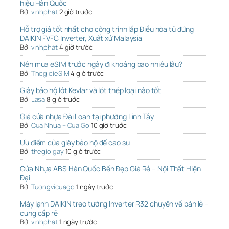
hiệu Hàn Quốc
Bởi
vinhphat
2 giờ trước
Hỗ trợ giá tốt nhất cho công trình lắp Điều hòa tủ đứng
DAIKIN FVFC Inverter, Xuất xứ Malaysia
Bởi
vinhphat
4 giờ trước
Nên mua eSIM trước ngày đi khoảng bao nhiêu lâu?
Bởi
ThegioieSIM
4 giờ trước
Giày bảo hộ lót Kevlar và lót thép loại nào tốt
Bởi
Lasa
8 giờ trước
Giá cửa nhựa Đài Loan tại phường Linh Tây
Bởi
Cua Nhua – Cua Go
10 giờ trước
Ưu điểm của giày bảo hộ đế cao su
Bởi
thegioigay
10 giờ trước
Cửa Nhựa ABS Hàn Quốc Bền Đẹp Giá Rẻ – Nội Thất Hiện
Đại
Bởi
Tuongvicuago
1 ngày trước
Máy lạnh DAIKIN treo tường Inverter R32 chuyên về bán lẻ –
cung cấp rẻ
Bởi
vinhphat
1 ngày trước