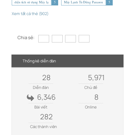
diện tích sử dụng Máy lạ
5
Máy Lạnh Tủ Đứng Panason
5
Xem tất cả thẻ (902)
Chia sẻ:
Thống kê diễn đàn
28
5,971
Diễn đàn
Chủ đề
6,346
8
Bài viết
Online
282
Các thành viên