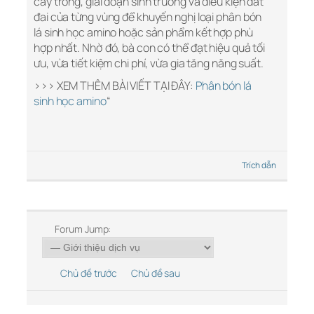
cây trồng, giai đoạn sinh trưởng và điều kiện đất
đai của từng vùng để khuyến nghị loại phân bón
lá sinh học amino hoặc sản phẩm kết hợp phù
hợp nhất. Nhờ đó, bà con có thể đạt hiệu quả tối
ưu, vừa tiết kiệm chi phí, vừa gia tăng năng suất.
>>> XEM THÊM BÀI VIẾT TẠI ĐÂY:
Phân bón lá
sinh học amino
“
Trích dẫn
Forum Jump:
Chủ đề trước
Chủ đề sau