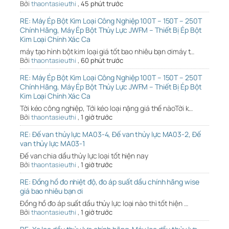
Bởi
thaontasieuthi
,
45 phút trước
RE: Máy Ép Bột Kim Loại Công Nghiệp 100T – 150T – 250T
Chính Hãng, Máy Ép Bột Thủy Lực JWFM – Thiết Bị Ép Bột
Kim Loại Chính Xác Ca
máy tạo hình bột kim loại giá tốt bao nhiêu bạn ơimáy t…
Bởi
thaontasieuthi
,
60 phút trước
RE: Máy Ép Bột Kim Loại Công Nghiệp 100T – 150T – 250T
Chính Hãng, Máy Ép Bột Thủy Lực JWFM – Thiết Bị Ép Bột
Kim Loại Chính Xác Ca
Tời kéo công nghiệp, Tới kéo loại nặng giá thế nàoTời k…
Bởi
thaontasieuthi
,
1 giờ trước
RE: Đế van thủy lực MA03-4, Đế van thủy lực MA03-2, Đế
van thủy lực MA03-1
Đế van chia dầu thủy lực loại tốt hiện nay
Bởi
thaontasieuthi
,
1 giờ trước
RE: Đồng hồ đo nhiệt độ, đo áp suất dầu chính hãng wise
giá bao nhiêu bạn ơi
Đồng hồ đo áp suất dầu thủy lực loại nào thì tốt hiện …
Bởi
thaontasieuthi
,
1 giờ trước