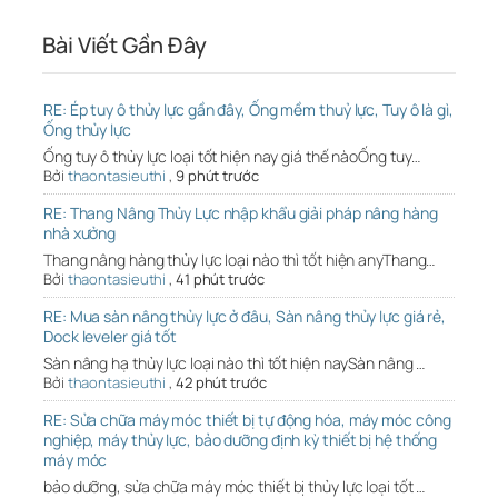
Bài Viết Gần Đây
RE: Ép tuy ô thủy lực gần đây, Ống mềm thuỷ lực, Tuy ô là gì,
Ống thủy lực
Ống tuy ô thủy lực loại tốt hiện nay giá thế nàoỐng tuy…
Bởi
thaontasieuthi
,
9 phút trước
RE: Thang Nâng Thủy Lực nhập khẩu giải pháp nâng hàng
nhà xưởng
Thang nâng hàng thủy lực loại nào thì tốt hiện anyThang…
Bởi
thaontasieuthi
,
41 phút trước
RE: Mua sàn nâng thủy lực ở đâu, Sàn nâng thủy lực giá rẻ,
Dock leveler giá tốt
Sàn nâng hạ thủy lực loại nào thì tốt hiện naySàn nâng …
Bởi
thaontasieuthi
,
42 phút trước
RE: Sửa chữa máy móc thiết bị tự động hóa, máy móc công
nghiệp, máy thủy lực, bảo dưỡng định kỳ thiết bị hệ thống
máy móc
bảo dưỡng, sửa chữa máy móc thiết bị thủy lực loại tốt …