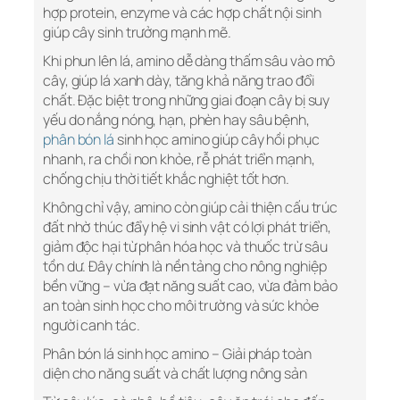
hợp protein, enzyme và các hợp chất nội sinh
giúp cây sinh trưởng mạnh mẽ.
Khi phun lên lá, amino dễ dàng thấm sâu vào mô
cây, giúp lá xanh dày, tăng khả năng trao đổi
chất. Đặc biệt trong những giai đoạn cây bị suy
yếu do nắng nóng, hạn, phèn hay sâu bệnh,
phân bón lá
sinh học amino giúp cây hồi phục
nhanh, ra chồi non khỏe, rễ phát triển mạnh,
chống chịu thời tiết khắc nghiệt tốt hơn.
Không chỉ vậy, amino còn giúp cải thiện cấu trúc
đất nhờ thúc đẩy hệ vi sinh vật có lợi phát triển,
giảm độc hại từ phân hóa học và thuốc trừ sâu
tồn dư. Đây chính là nền tảng cho nông nghiệp
bền vững – vừa đạt năng suất cao, vừa đảm bảo
an toàn sinh học cho môi trường và sức khỏe
người canh tác.
Phân bón lá sinh học amino – Giải pháp toàn
diện cho năng suất và chất lượng nông sản