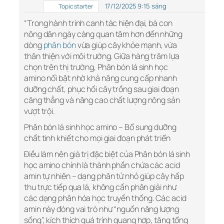
17/12/2025 9:15 sáng
Topic starter
“Trong hành trình canh tác hiện đại, bà con
nông dân ngày càng quan tâm hơn đến những
dòng
phân bón
vừa giúp cây khỏe mạnh, vừa
thân thiện với môi trường. Giữa hàng trăm lựa
chọn trên thị trường, Phân bón lá sinh học
amino nổi bật nhờ khả năng cung cấp nhanh
dưỡng chất, phục hồi cây trồng sau giai đoạn
căng thẳng và nâng cao chất lượng nông sản
vượt trội.
Phân bón lá sinh học amino – Bổ sung dưỡng
chất tinh khiết cho mọi giai đoạn phát triển
Điều làm nên giá trị đặc biệt của Phân bón lá sinh
học amino chính là thành phần chứa các acid
amin tự nhiên – dạng phân tử nhỏ giúp cây hấp
thu trực tiếp qua lá, không cần phân giải như
các dạng phân hóa học truyền thống. Các acid
amin này đóng vai trò như “nguồn năng lượng
sống”, kích thích quá trình quang hợp, tăng tổng