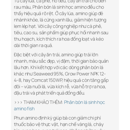
Từ cây lúa, cà phê, hồ tiêu, cây ăn trái cho đến
rau màu, Phân bón lá sinh học amino đều cho
thấy hiệu quả rõ rệt. Ở cây lúa, amino giúp đẻ
nhánh khỏe, lá cứng xanh lâu, giảm hiện tượng
lem lép hạt. Với cây công nghiệp như cà phê,
tiêu, cao su, sản phẩm giúp phục hồi nhanh sau
thu hoạch, kích thích ra hoa đồng loạt và kéo
dài thời gian ra quả.
Đặc biệt với cây ăn trái, amino giúp trái lớn
nhanh, màu sắc đẹp, vị đậm, thời gian bảo quản
lâu hơn. Khi kết hợp với các dòng phân bón lá
khác như Seaweed 95%, Grow Power NPK 12-
4-8, hay Comcat 150WP, hiệu quả còn tăng gấp
đôi – vừa nuôi lá, vừa kích rễ, vừa hỗ trợ ra hoa,
đậu trái và phát triển quả đồng đều.
>>> THAM KHẢO THÊM:
Phân bón lá sinh học
amino fish
Phun amino định kỳ giúp bà con giảm chi phí
thuốc bảo vệ thực vật, hạn chế vàng lá, cháy