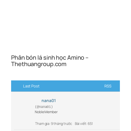
Phân bón lá sinh học Amino –
Thethuangroup.com
Last Post
RSS
nana01
(@nana01)
Noble Member
Tham gia: 9 tháng trước
Bài viết: 651