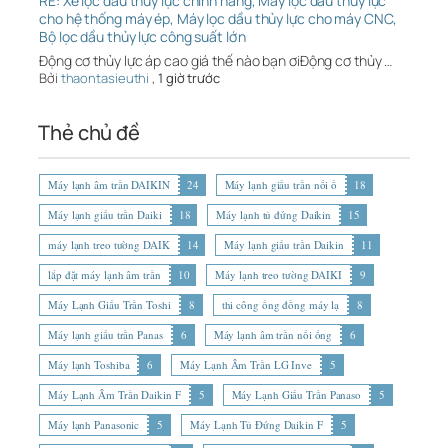
RE: Xe lọc dầu thủy lực chính hãng, Máy lọc dầu thủy lực
cho hệ thống máy ép, Máy lọc dầu thủy lực cho máy CNC,
Bộ lọc dầu thủy lực công suất lớn
Động cơ thủy lực áp cao giá thế nào bạn ơiĐộng cơ thủy …
Bởi
thaontasieuthi
,
1 giờ trước
Thẻ chủ đề
Máy lạnh âm trần DAIKIN
24
Máy lạnh giấu trần nối ố
18
Máy lạnh giấu trần Daiki
18
Máy lạnh tủ đứng Daikin
15
máy lạnh treo tường DAIK
14
Máy lạnh giấu trần Daikin
11
lắp đặt máy lạnh âm trần
10
Máy lạnh treo tường DAIKI
9
Máy Lạnh Giấu Trần Toshi
8
thi công ống đồng máy lạ
8
Máy lạnh giấu trần Panas
6
Máy lạnh âm trần nối ống
6
Máy lạnh Toshiba
6
Máy Lạnh Âm Trần LG Inve
5
Máy Lạnh Âm Trần Daikin F
5
Máy Lạnh Giấu Trần Panaso
5
Máy lạnh Panasonic
5
Máy Lạnh Tủ Đứng Daikin F
5