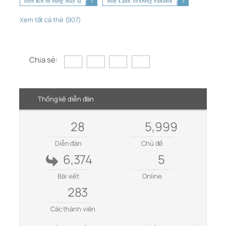
diện tích sử dụng Máy lạ
5
Máy Lạnh Tủ Đứng Panason
5
Xem tất cả thẻ (907)
Chia sẻ:
Thống kê diễn đàn
28
5,999
Diễn đàn
Chủ đề
6,374
5
Bài viết
Online
283
Các thành viên