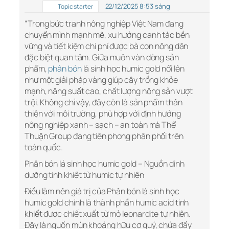
22/12/2025 8:53 sáng
Topic starter
“Trong bức tranh nông nghiệp Việt Nam đang
chuyển mình mạnh mẽ, xu hướng canh tác bền
vững và tiết kiệm chi phí được bà con nông dân
đặc biệt quan tâm. Giữa muôn vàn dòng sản
phẩm,
phân bón
lá sinh học humic gold nổi lên
như một giải pháp vàng giúp cây trồng khỏe
mạnh, năng suất cao, chất lượng nông sản vượt
trội. Không chỉ vậy, đây còn là sản phẩm thân
thiện với môi trường, phù hợp với định hướng
nông nghiệp xanh – sạch – an toàn mà Thể
Thuận Group đang tiên phong phân phối trên
toàn quốc.
Phân bón lá sinh học humic gold – Nguồn dinh
dưỡng tinh khiết từ humic tự nhiên
Điều làm nên giá trị của Phân bón lá sinh học
humic gold chính là thành phần humic acid tinh
khiết được chiết xuất từ mỏ leonardite tự nhiên.
Đây là nguồn mùn khoáng hữu cơ quý, chứa đầy