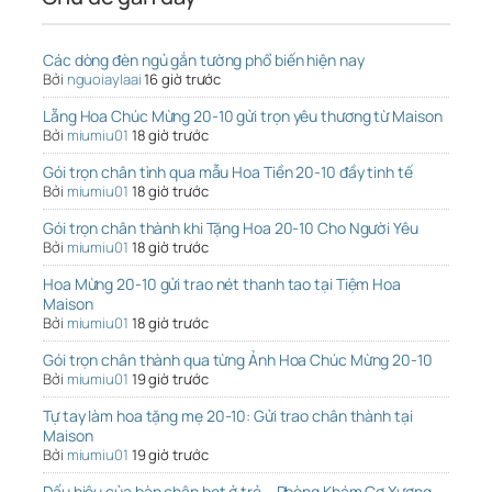
Các dòng đèn ngủ gắn tường phổ biến hiện nay
Bởi
nguoiaylaai
16 giờ trước
Lẵng Hoa Chúc Mừng 20-10 gửi trọn yêu thương từ Maison
Bởi
miumiu01
18 giờ trước
Gói trọn chân tình qua mẫu Hoa Tiền 20-10 đầy tinh tế
Bởi
miumiu01
18 giờ trước
Gói trọn chân thành khi Tặng Hoa 20-10 Cho Người Yêu
Bởi
miumiu01
18 giờ trước
Hoa Mừng 20-10 gửi trao nét thanh tao tại Tiệm Hoa
Maison
Bởi
miumiu01
18 giờ trước
Gói trọn chân thành qua từng Ảnh Hoa Chúc Mừng 20-10
Bởi
miumiu01
19 giờ trước
Tự tay làm hoa tặng mẹ 20-10: Gửi trao chân thành tại
Maison
Bởi
miumiu01
19 giờ trước
Dấu hiệu của bàn chân bẹt ở trẻ – Phòng Khám Cơ Xương