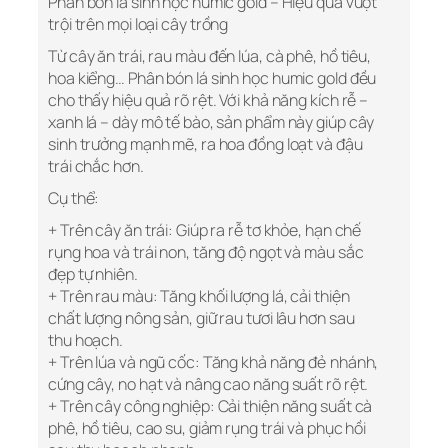
Phân bón lá sinh học humic gold – Hiệu quả vượt
trội trên mọi loại cây trồng
Từ cây ăn trái, rau màu đến lúa, cà phê, hồ tiêu,
hoa kiểng… Phân bón lá sinh học humic gold đều
cho thấy hiệu quả rõ rệt. Với khả năng kích rễ –
xanh lá – dày mô tế bào, sản phẩm này giúp cây
sinh trưởng mạnh mẽ, ra hoa đồng loạt và đậu
trái chắc hơn.
Cụ thể:
+ Trên cây ăn trái: Giúp ra rễ tơ khỏe, hạn chế
rụng hoa và trái non, tăng độ ngọt và màu sắc
đẹp tự nhiên.
+ Trên rau màu: Tăng khối lượng lá, cải thiện
chất lượng nông sản, giữ rau tươi lâu hơn sau
thu hoạch.
+ Trên lúa và ngũ cốc: Tăng khả năng đẻ nhánh,
cứng cây, no hạt và nâng cao năng suất rõ rệt.
+ Trên cây công nghiệp: Cải thiện năng suất cà
phê, hồ tiêu, cao su, giảm rụng trái và phục hồi