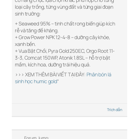
có hàng chục lựa chọn khác phù hợp cho từng
loại cây trồng, từng vùng đất và từng giai đoạn
sinh trưởng:
+ Seaweed 95% – tinh chất rong biển giúp kích
rễ và tăng đề kháng.
+ Grow Power NPK 12-4-8 – dưỡng cây khỏe,
xanh bền.
+ Vua Bật Chồi, Pyra Gold 250EC, Orgo Root 11-
3-3, Comcat 150WP, Atonik 1.8SL – hỗ trợ bật
mầm, kích hoa, dưỡng trái hiệu quả.
>>> XEM THÊM BÀI VIẾT TẠI ĐÂY:
Phân bón lá
sinh học humic gold
“
Trích dẫn
Forum Jump: