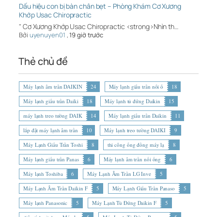
Dấu hiệu con bị bàn chân bẹt – Phòng Khám Cơ Xương
Khớp Usac Chiropractic
" Cơ Xương Khớp Usac Chiropractic <strong>Nhìn th…
Bởi
uyenuyen01
,
19 giờ trước
Thẻ chủ đề
Máy lạnh âm trần DAIKIN
24
Máy lạnh giấu trần nối ố
18
Máy lạnh giấu trần Daiki
18
Máy lạnh tủ đứng Daikin
15
máy lạnh treo tường DAIK
14
Máy lạnh giấu trần Daikin
11
lắp đặt máy lạnh âm trần
10
Máy lạnh treo tường DAIKI
9
Máy Lạnh Giấu Trần Toshi
8
thi công ống đồng máy lạ
8
Máy lạnh giấu trần Panas
6
Máy lạnh âm trần nối ống
6
Máy lạnh Toshiba
6
Máy Lạnh Âm Trần LG Inve
5
Máy Lạnh Âm Trần Daikin F
5
Máy Lạnh Giấu Trần Panaso
5
Máy lạnh Panasonic
5
Máy Lạnh Tủ Đứng Daikin F
5