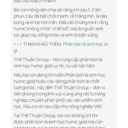
sau thu hoạch nhanh.
Bà con nông dân chia sẻ rằng chỉ sau 1-2 lần
phun, cây đã bật chồi mạnh, rễ trắng mịn, lá dày
bóng và khỏe hơn hẳn. Điều đó chứng minh rằng
humic không chỉ là “chất bổ”, mà là nguồn sinh
lực giúp cây sống khỏe và sinh lời bền vững.
>>> THAM KHẢO THÊM:
Phân bón lá sinh học là
gì
Thể Thuận Group – Nơi cung cấp phân bón lá
sinh học humic gold uy tín, tư vấn tận tâm
Nếu bà con đang tìm kiếm Phân bón lá sinh học
humic gold hoặc các dòng phân bón lá chất
lượng khác, hãy đến Thể Thuận Group – đơn vị
tiên phong trong lĩnh vực cung ứng vật tư nông
nghiệp, chuyên phân phối các sản phẩm sinh
học, hữu cơ và cao cấp cho nông nghiệp Việt.
Tại Thể Thuận Group, bà con không chỉ tìm
được phân bón lá sinh học humic gold mà còn