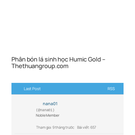
Phân bón lá sinh học Humic Gold –
Thethuangroup.com
Last Post
RSS
nana01
(@nana01)
Noble Member
Tham gia: 9 tháng trước
Bài viết: 657