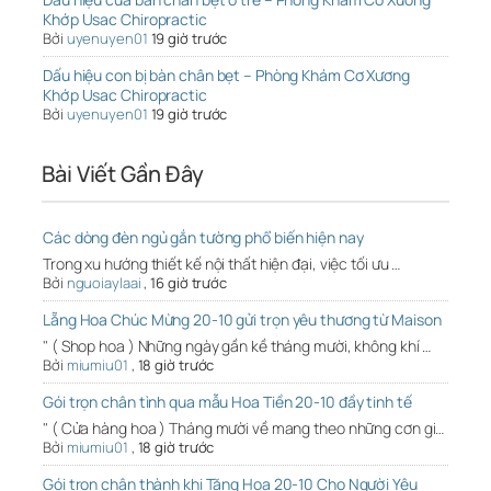
Khớp Usac Chiropractic
Bởi
uyenuyen01
19 giờ trước
Dấu hiệu con bị bàn chân bẹt – Phòng Khám Cơ Xương
Khớp Usac Chiropractic
Bởi
uyenuyen01
19 giờ trước
Bài Viết Gần Đây
Các dòng đèn ngủ gắn tường phổ biến hiện nay
Trong xu hướng thiết kế nội thất hiện đại, việc tối ưu …
Bởi
nguoiaylaai
,
16 giờ trước
Lẵng Hoa Chúc Mừng 20-10 gửi trọn yêu thương từ Maison
" ( Shop hoa ) Những ngày gần kề tháng mười, không khí …
Bởi
miumiu01
,
18 giờ trước
Gói trọn chân tình qua mẫu Hoa Tiền 20-10 đầy tinh tế
" ( Cửa hàng hoa ) Tháng mười về mang theo những cơn gi…
Bởi
miumiu01
,
18 giờ trước
Gói trọn chân thành khi Tặng Hoa 20-10 Cho Người Yêu