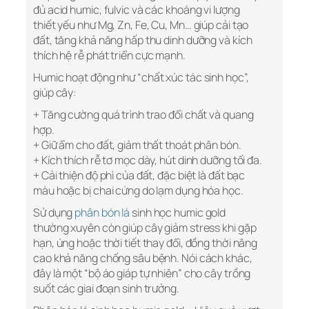
đủ acid humic, fulvic và các khoáng vi lượng
thiết yếu như Mg, Zn, Fe, Cu, Mn… giúp cải tạo
đất, tăng khả năng hấp thu dinh dưỡng và kích
thích hệ rễ phát triển cực mạnh.
Humic hoạt động như “chất xúc tác sinh học”,
giúp cây:
+ Tăng cường quá trình trao đổi chất và quang
hợp.
+ Giữ ẩm cho đất, giảm thất thoát phân bón.
+ Kích thích rễ tơ mọc dày, hút dinh dưỡng tối đa.
+ Cải thiện độ phì của đất, đặc biệt là đất bạc
màu hoặc bị chai cứng do lạm dụng hóa học.
Sử dụng
phân bón lá
sinh học humic gold
thường xuyên còn giúp cây giảm stress khi gặp
hạn, úng hoặc thời tiết thay đổi, đồng thời nâng
cao khả năng chống sâu bệnh. Nói cách khác,
đây là một “bộ áo giáp tự nhiên” cho cây trồng
suốt các giai đoạn sinh trưởng.