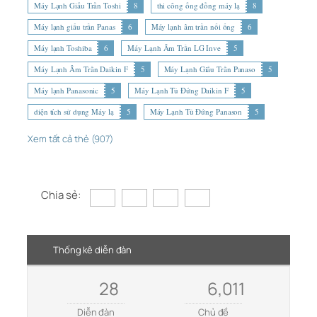
Máy Lạnh Giấu Trần Toshi
8
thi công ống đồng máy lạ
8
Máy lạnh giấu trần Panas
6
Máy lạnh âm trần nối ống
6
Máy lạnh Toshiba
6
Máy Lạnh Âm Trần LG Inve
5
Máy Lạnh Âm Trần Daikin F
5
Máy Lạnh Giấu Trần Panaso
5
Máy lạnh Panasonic
5
Máy Lạnh Tủ Đứng Daikin F
5
diện tích sử dụng Máy lạ
5
Máy Lạnh Tủ Đứng Panason
5
Xem tất cả thẻ (907)
Chia sẻ:
Thống kê diễn đàn
28
6,011
Diễn đàn
Chủ đề