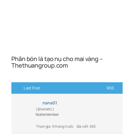
Phân bón lá tạo nụ cho mai vàng –
Thethuangroup.com
Last Post
RSS
nana01
(@nana01)
Noble Member
Tham gia: 9 tháng trước
Bài viết: 663