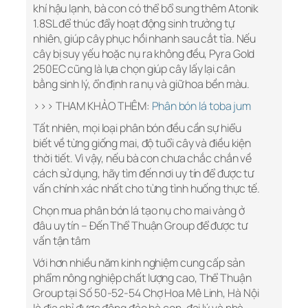
khí hậu lạnh, bà con có thể bổ sung thêm Atonik
1.8SL để thúc đẩy hoạt động sinh trưởng tự
nhiên, giúp cây phục hồi nhanh sau cắt tỉa. Nếu
cây bị suy yếu hoặc nụ ra không đều, Pyra Gold
250EC cũng là lựa chọn giúp cây lấy lại cân
bằng sinh lý, ổn định ra nụ và giữ hoa bền màu.
>>> THAM KHẢO THÊM:
Phân bón lá toba jum
Tất nhiên, mọi loại phân bón đều cần sự hiểu
biết về từng giống mai, độ tuổi cây và điều kiện
thời tiết. Vì vậy, nếu bà con chưa chắc chắn về
cách sử dụng, hãy tìm đến nơi uy tín để được tư
vấn chính xác nhất cho từng tình huống thực tế.
Chọn mua phân bón lá tạo nụ cho mai vàng ở
đâu uy tín – Đến Thể Thuận Group để được tư
vấn tận tâm
Với hơn nhiều năm kinh nghiệm cung cấp sản
phẩm nông nghiệp chất lượng cao, Thể Thuận
Group tại Số 50-52-54 Chợ Hoa Mê Linh, Hà Nội