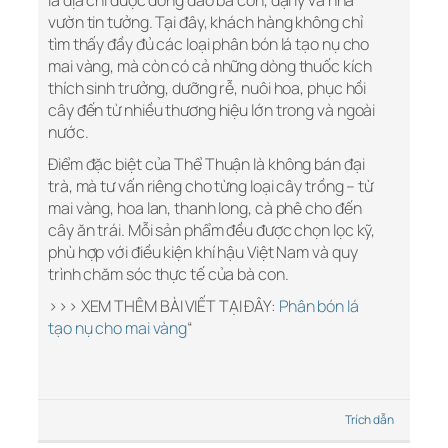
là địa chỉ được đông đảo bà con, đại lý và nhà
vườn tin tưởng. Tại đây, khách hàng không chỉ
tìm thấy đầy đủ các loại phân bón lá tạo nụ cho
mai vàng, mà còn có cả những dòng thuốc kích
thích sinh trưởng, dưỡng rễ, nuôi hoa, phục hồi
cây đến từ nhiều thương hiệu lớn trong và ngoài
nước.
Điểm đặc biệt của Thể Thuận là không bán đại
trà, mà tư vấn riêng cho từng loại cây trồng – từ
mai vàng, hoa lan, thanh long, cà phê cho đến
cây ăn trái. Mỗi sản phẩm đều được chọn lọc kỹ,
phù hợp với điều kiện khí hậu Việt Nam và quy
trình chăm sóc thực tế của bà con.
>>> XEM THÊM BÀI VIẾT TẠI ĐÂY:
Phân bón lá
tạo nụ cho mai vàng
“
Trích dẫn