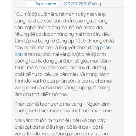
22/12/2025 9:12 sáng
Topic starter
“Cứ mỗi độ cuối năm, hình ảnh cây mai vàng
bung nụ khoe sắc luôn khiến bao người nông
dân, nghệ nhân trồng mai bồi hồi mong đợi.
Nhưng để có được những nụ mai tròn đầy, đều
tăm tắp và bung nở đúng dịp Tết thì không chỉ là
“tay nghề”, mà còn là bí quyết chọn đúng
phân
bón
lá tạo nụ cho mai vàng. Một chế độ dinh
dưỡng hợp lý, đúng giai đoạn sẽ giúp mai “đánh
thức” mầm hoa bên trong, tích lũy đủ dưỡng
chất để nụ to, đều và bền màu. Và trong hành
trình đó, vai trò của phân bón lá tạo nụ cho mai
vàng chính là chìa khóa vàng giúp người trồng
làm chủ thời điểm nở hoa.
Phân bón lá tạo nụ cho mai vàng – Nguồn dinh
dưỡng kích thích mầm hoa phát triển mạnh mẽ
Mai vàng muốn ra nụ nhiều, đều và đẹp, cây
phải đạt đủ hai điều kiện: bộ lá khỏe – bộ rễ
vững. Khi đó, việc sử dụng phân bón lá tạo nụ