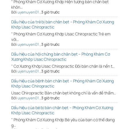
" Phòng Khám Cơ Xương Khớp Hiện tượng bàn chân bẹt
khôn…
Bởi
uyenuyen01
,
3 giờ trước
Dấu hiệu của trẻ bị bàn chân bẹt – Phòng Khám Cơ Xương
Khớp Usac Chiropractic
" Phòng Khám Cơ Xương Khớp Usac Chiropractic Trẻ em
với…
Bởi
uyenuyen01
,
3 giờ trước
Dấu hiệu của hội chứng bàn chân bẹt – Phòng Khám Cơ
Xương Khớp Usac Chiropractic
" Cơ Xương Khớp Usac Chiropractic Đôi bàn chân là nền t…
Bởi
uyenuyen01
,
3 giờ trước
Dấu hiệu của bệnh bàn chân bẹt – Phòng Khám Cơ Xương
Khớp Usac Chiropractic
Usac Chiropractic Bàn chân bẹt không chỉ là vấn đề thẩm…
Bởi
uyenuyen01
,
3 giờ trước
Dấu hiệu của bé bị bàn chân bẹt – Phòng Khám Cơ Xương
Khớp Usac Chiropractic
" Phòng Khám Cơ Xương Khớp Bé yêu của bạn có thể đang
g…