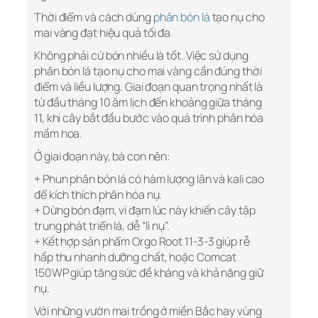
Thời điểm và cách dùng
phân bón lá
tạo nụ cho
mai vàng đạt hiệu quả tối đa
Không phải cứ bón nhiều là tốt. Việc sử dụng
phân bón lá tạo nụ cho mai vàng cần đúng thời
điểm và liều lượng. Giai đoạn quan trọng nhất là
từ đầu tháng 10 âm lịch đến khoảng giữa tháng
11, khi cây bắt đầu bước vào quá trình phân hóa
mầm hoa.
Ở giai đoạn này, bà con nên:
+ Phun phân bón lá có hàm lượng lân và kali cao
để kích thích phân hóa nụ.
+ Dừng bón đạm, vì đạm lúc này khiến cây tập
trung phát triển lá, dễ “lì nụ”.
+ Kết hợp sản phẩm Orgo Root 11-3-3 giúp rễ
hấp thu nhanh dưỡng chất, hoặc Comcat
150WP giúp tăng sức đề kháng và khả năng giữ
nụ.
Với những vườn mai trồng ở miền Bắc hay vùng