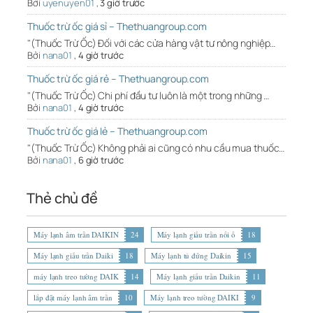
Bởi
uyenuyen01
,
3 giờ trước
Thuốc trừ ốc giá sỉ – Thethuangroup.com
"(Thuốc Trừ Ốc) Đối với các cửa hàng vật tư nông nghiệp…
Bởi
nana01
,
4 giờ trước
Thuốc trừ ốc giá rẻ – Thethuangroup.com
"(Thuốc Trừ Ốc) Chi phí đầu tư luôn là một trong những …
Bởi
nana01
,
4 giờ trước
Thuốc trừ ốc giá lẻ – Thethuangroup.com
"(Thuốc Trừ Ốc) Không phải ai cũng có nhu cầu mua thuốc…
Bởi
nana01
,
6 giờ trước
Thẻ chủ đề
Máy lạnh âm trần DAIKIN
24
Máy lạnh giấu trần nối ố
18
Máy lạnh giấu trần Daiki
18
Máy lạnh tủ đứng Daikin
15
máy lạnh treo tường DAIK
14
Máy lạnh giấu trần Daikin
11
lắp đặt máy lạnh âm trần
10
Máy lạnh treo tường DAIKI
9