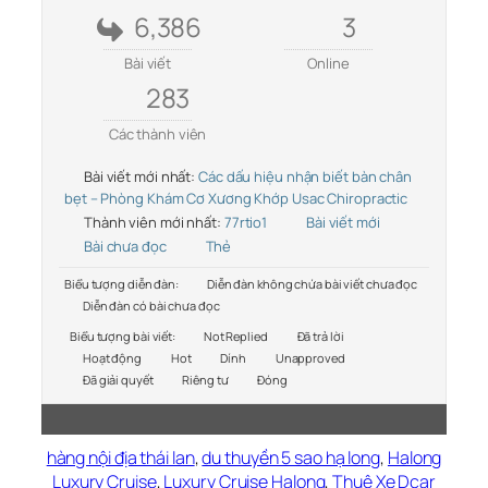
6,386
3
Bài viết
Online
283
Các thành viên
Bài viết mới nhất:
Các dấu hiệu nhận biết bàn chân
bẹt – Phòng Khám Cơ Xương Khớp Usac Chiropractic
Thành viên mới nhất:
77rtio1
Bài viết mới
Bài chưa đọc
Thẻ
Biểu tượng diễn đàn:
Diễn đàn không chứa bài viết chưa đọc
Diễn đàn có bài chưa đọc
Biểu tượng bài viết:
Not Replied
Đã trả lời
Hoạt động
Hot
Dính
Unapproved
Đã giải quyết
Riêng tư
Đóng
hàng nội địa thái lan
,
du thuyền 5 sao hạ long
,
Halong
Luxury Cruise
,
Luxury Cruise Halong
,
Thuê Xe Dcar