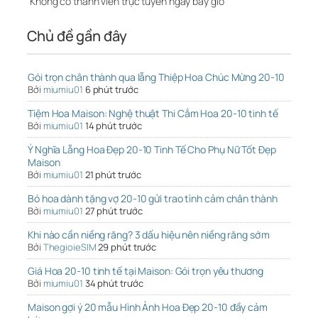
Không có thành viên trực tuyến ngay bây giờ
Chủ đề gần đây
Gói trọn chân thành qua lẵng Thiệp Hoa Chúc Mừng 20-10
Bởi
miumiu01
6 phút trước
Tiệm Hoa Maison: Nghệ thuật Thi Cắm Hoa 20-10 tinh tế
Bởi
miumiu01
14 phút trước
Ý Nghĩa Lẵng Hoa Đẹp 20-10 Tinh Tế Cho Phụ Nữ Tốt Đẹp
Maison
Bởi
miumiu01
21 phút trước
Bó hoa dành tặng vợ 20-10 gửi trao tình cảm chân thành
Bởi
miumiu01
27 phút trước
Khi nào cần niềng răng? 3 dấu hiệu nên niềng răng sớm
Bởi
ThegioieSIM
29 phút trước
Giá Hoa 20-10 tinh tế tại Maison: Gói trọn yêu thương
Bởi
miumiu01
34 phút trước
Maison gợi ý 20 mẫu Hình Ảnh Hoa Đẹp 20-10 đầy cảm