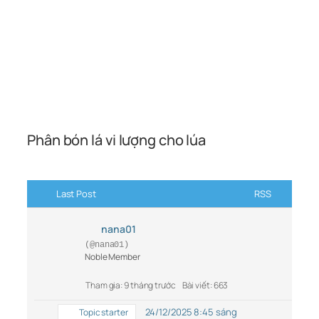
Phân bón lá vi lượng cho lúa
Last Post
RSS
nana01
(@nana01)
Noble Member
Tham gia: 9 tháng trước
Bài viết: 663
24/12/2025 8:45 sáng
Topic starter