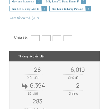
Máy lạnh Panasonic
5
Máy Lạnh Tủ Đứng Daikin F
5
diện tích sử dụng Máy lạ
5
Máy Lạnh Tủ Đứng Panason
5
Xem tất cả thẻ (907)
Chia sẻ:
Thống kê diễn đàn
28
6,019
Diễn đàn
Chủ đề
6,394
2
Bài viết
Online
283