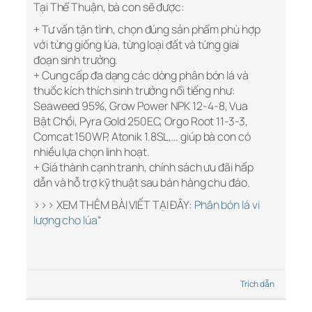
Tại Thể Thuận, bà con sẽ được:
+ Tư vấn tận tình, chọn đúng sản phẩm phù hợp
với từng giống lúa, từng loại đất và từng giai
đoạn sinh trưởng.
+ Cung cấp đa dạng các dòng phân bón lá và
thuốc kích thích sinh trưởng nổi tiếng như:
Seaweed 95%, Grow Power NPK 12-4-8, Vua
Bật Chồi, Pyra Gold 250EC, Orgo Root 11-3-3,
Comcat 150WP, Atonik 1.8SL,… giúp bà con có
nhiều lựa chọn linh hoạt.
+ Giá thành cạnh tranh, chính sách ưu đãi hấp
dẫn và hỗ trợ kỹ thuật sau bán hàng chu đáo.
>>> XEM THÊM BÀI VIẾT TẠI ĐÂY:
Phân bón lá vi
lượng cho lúa
“
Trích dẫn