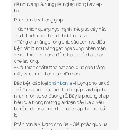
đề như vàng lá, rụng gié, nghẹt đòng hay lép
hạt.
Phân bón lá vi lượng giúp:
+ Kích thích quang hợp mạnh mẽ, giúp cây hấp
thụ tốt hơn các chất dinh dưỡng khác.
+ Tăng khả năng chống chịu sâu bệnh và điều
kiện bất lợi như nắng gắt, ngập úng, phèn mặn.
+ Kích thích trổ bông đồng loạt, chắc hạt, hạn
chế lép lửng.
+ Cải thiện chất lượng hạt gạo, giúp gạo trắng,
mẩy và có mùi thơm tự nhiên hơn.
Đặc biệt, các loại
phân bón lá
vi lượng cho lúa có
thể được phun trực tiếp lên lá, giúp cây hấp thụ
nhanh hơn so với đường rễ. Đây là phương pháp
hiệu quả trong những giai đoạn cây lúa bị yếu,
bộ rễ chưa phát triển tốt hoặc gặp thời tiết bất
lợi.
Phân bón lá vi lượng cho lúa – Giải pháp giúp lúa