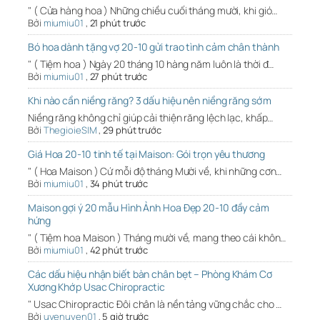
" ( Cửa hàng hoa ) Những chiều cuối tháng mười, khi gió…
Bởi
miumiu01
,
21 phút trước
Bó hoa dành tặng vợ 20-10 gửi trao tình cảm chân thành
" ( Tiệm hoa ) Ngày 20 tháng 10 hàng năm luôn là thời đ…
Bởi
miumiu01
,
27 phút trước
Khi nào cần niềng răng? 3 dấu hiệu nên niềng răng sớm
Niềng răng không chỉ giúp cải thiện răng lệch lạc, khấp…
Bởi
ThegioieSIM
,
29 phút trước
Giá Hoa 20-10 tinh tế tại Maison: Gói trọn yêu thương
" ( Hoa Maison ) Cứ mỗi độ tháng Mười về, khi những cơn…
Bởi
miumiu01
,
34 phút trước
Maison gợi ý 20 mẫu Hình Ảnh Hoa Đẹp 20-10 đầy cảm
hứng
" ( Tiệm hoa Maison ) Tháng mười về, mang theo cái khôn…
Bởi
miumiu01
,
42 phút trước
Các dấu hiệu nhận biết bàn chân bẹt – Phòng Khám Cơ
Xương Khớp Usac Chiropractic
" Usac Chiropractic Đôi chân là nền tảng vững chắc cho …
Bởi
uyenuyen01
,
5 giờ trước