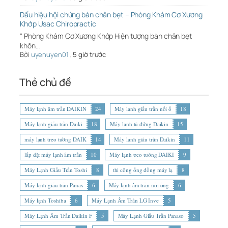
Dấu hiệu hội chứng bàn chân bẹt – Phòng Khám Cơ Xương
Khớp Usac Chiropractic
" Phòng Khám Cơ Xương Khớp Hiện tượng bàn chân bẹt
khôn…
Bởi
uyenuyen01
,
5 giờ trước
Thẻ chủ đề
Máy lạnh âm trần DAIKIN
24
Máy lạnh giấu trần nối ố
18
Máy lạnh giấu trần Daiki
18
Máy lạnh tủ đứng Daikin
15
máy lạnh treo tường DAIK
14
Máy lạnh giấu trần Daikin
11
lắp đặt máy lạnh âm trần
10
Máy lạnh treo tường DAIKI
9
Máy Lạnh Giấu Trần Toshi
8
thi công ống đồng máy lạ
8
Máy lạnh giấu trần Panas
6
Máy lạnh âm trần nối ống
6
Máy lạnh Toshiba
6
Máy Lạnh Âm Trần LG Inve
5
Máy Lạnh Âm Trần Daikin F
5
Máy Lạnh Giấu Trần Panaso
5