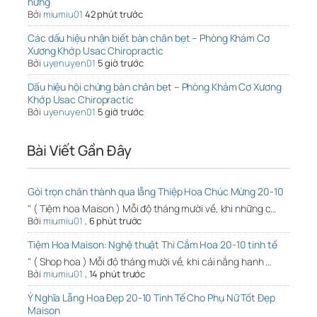
hứng
Bởi
miumiu01
42 phút trước
Các dấu hiệu nhận biết bàn chân bẹt – Phòng Khám Cơ
Xương Khớp Usac Chiropractic
Bởi
uyenuyen01
5 giờ trước
Dấu hiệu hội chứng bàn chân bẹt – Phòng Khám Cơ Xương
Khớp Usac Chiropractic
Bởi
uyenuyen01
5 giờ trước
Bài Viết Gần Đây
Gói trọn chân thành qua lẵng Thiệp Hoa Chúc Mừng 20-10
" ( Tiệm hoa Maison ) Mỗi độ tháng mười về, khi những c…
Bởi
miumiu01
,
6 phút trước
Tiệm Hoa Maison: Nghệ thuật Thi Cắm Hoa 20-10 tinh tế
" ( Shop hoa ) Mỗi độ tháng mười về, khi cái nắng hanh …
Bởi
miumiu01
,
14 phút trước
Ý Nghĩa Lẵng Hoa Đẹp 20-10 Tinh Tế Cho Phụ Nữ Tốt Đẹp
Maison