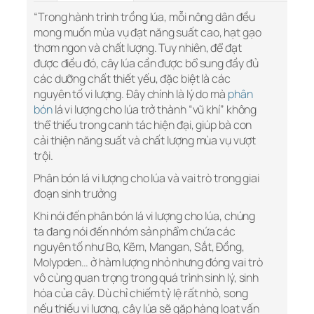
“Trong hành trình trồng lúa, mỗi nông dân đều
mong muốn mùa vụ đạt năng suất cao, hạt gạo
thơm ngon và chất lượng. Tuy nhiên, để đạt
được điều đó, cây lúa cần được bổ sung đầy đủ
các dưỡng chất thiết yếu, đặc biệt là các
nguyên tố vi lượng. Đây chính là lý do mà
phân
bón
lá vi lượng cho lúa trở thành “vũ khí” không
thể thiếu trong canh tác hiện đại, giúp bà con
cải thiện năng suất và chất lượng mùa vụ vượt
trội.
Phân bón lá vi lượng cho lúa và vai trò trong giai
đoạn sinh trưởng
Khi nói đến phân bón lá vi lượng cho lúa, chúng
ta đang nói đến nhóm sản phẩm chứa các
nguyên tố như Bo, Kẽm, Mangan, Sắt, Đồng,
Molypden… ở hàm lượng nhỏ nhưng đóng vai trò
vô cùng quan trọng trong quá trình sinh lý, sinh
hóa của cây. Dù chỉ chiếm tỷ lệ rất nhỏ, song
nếu thiếu vi lượng, cây lúa sẽ gặp hàng loạt vấn