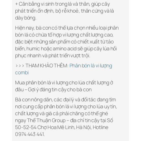
+ Cân bằng vi sinh trong lá và thân, giúp cây
phát triển ổn định, bộ rễ khoẻ, thân cứng và lá
dày bóng.
Hiện nay, bà con có thể lựa chọn nhiều loại phân
bón lá có chứa tổ hợp vi lượng chất lượng cao,
đặc biệt những sản phẩm có chiết xuất từ tảo
biển, humic hoặc amino acid sẽ giúp cây lúa hồi
phục nhanh và phát triển vượt trội.
>>> THAM KHẢO THÊM:
Phân bón lá vi lượng
combi
Mua phân bón lá vi lượng cho lúa chất lượng ở
đâu – Gợi ý đáng tin cậy cho bà con
Bà con nông dân, các đại lý và đối tác đang tìm
nơi cung cấp phân bón lá vi lượng cho lúa uy tín,
chất lượng và giá cả phải chăng có thể ghé
ngay Thể Thuận Group – địa chỉ tin cậy tại Số
50-52-54 Chợ Hoa Mê Linh, Hà Nội, Hotline
0974 443 441.