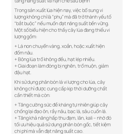
tăng năng suất và hạn chế sâu bệnh
Trong sản xuất lúa hiện nay, việc bổ sung vi
lượng không chỉ là “phụ” mà đã trở thành yếu tố
“bắt buộc” nếu muốn đạt năng suất bền vững.
Một số biểu hiện cho thấy cây lúa đang thiếu vi
lượng gồm:
+ Lá non chuyển vàng, xoắn, hoặc xuất hiện
đốm nâu.
+ Bông lúa trổ không đều, hạt lép nhiều.
+ Giai đoạn làm đòng bị nghẽn, trổ muộn, giảm
đậu hạt.
Khi sử dụng phân bón lá vi lượng cho lúa, cây
không chỉ được cung cấp kịp thời dưỡng chất
cần thiết mà còn:
+ Tăng cường sức đề kháng tự nhiên giúp cây
chống lại đạo ôn, rầy nâu, bạc lá, sâu cuốn lá.
+ Tăng khả năng hấp thu đạm, lân, kali – nhờ đó
tối ưu hiệu quả sử dụng phân bón gốc, tiết kiệm
chi phí mà vẫn đạt năng suất cao.