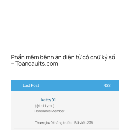
Phần mềm bệnh án điện tử có chữ ký số
– Toancauits.com
Last Post
RSS
katty01
(@katty01)
Honorable Member
Tham gia: 9 tháng trước
Bài viết: 236