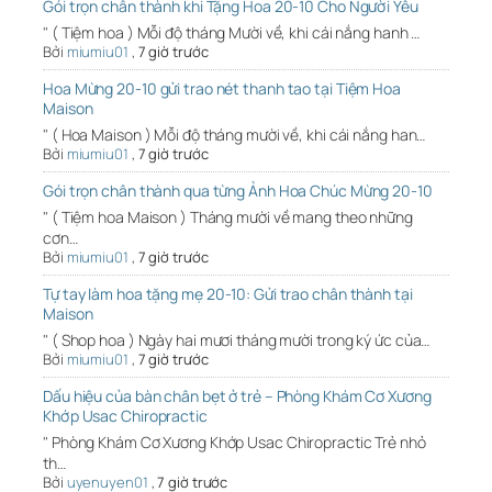
Gói trọn chân thành khi Tặng Hoa 20-10 Cho Người Yêu
" ( Tiệm hoa ) Mỗi độ tháng Mười về, khi cái nắng hanh …
Bởi
miumiu01
,
7 giờ trước
Hoa Mừng 20-10 gửi trao nét thanh tao tại Tiệm Hoa
Maison
" ( Hoa Maison ) Mỗi độ tháng mười về, khi cái nắng han…
Bởi
miumiu01
,
7 giờ trước
Gói trọn chân thành qua từng Ảnh Hoa Chúc Mừng 20-10
" ( Tiệm hoa Maison ) Tháng mười về mang theo những
cơn…
Bởi
miumiu01
,
7 giờ trước
Tự tay làm hoa tặng mẹ 20-10: Gửi trao chân thành tại
Maison
" ( Shop hoa ) Ngày hai mươi tháng mười trong ký ức của…
Bởi
miumiu01
,
7 giờ trước
Dấu hiệu của bàn chân bẹt ở trẻ – Phòng Khám Cơ Xương
Khớp Usac Chiropractic
" Phòng Khám Cơ Xương Khớp Usac Chiropractic Trẻ nhỏ
th…
Bởi
uyenuyen01
,
7 giờ trước