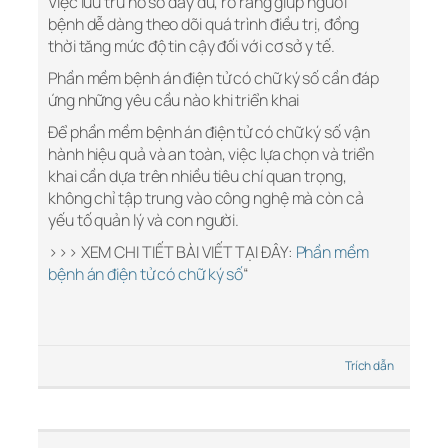
Việc lưu trữ hồ sơ đầy đủ, rõ ràng giúp người
bệnh dễ dàng theo dõi quá trình điều trị, đồng
thời tăng mức độ tin cậy đối với cơ sở y tế.
Phần mềm bệnh án điện tử có chữ ký số cần đáp
ứng những yêu cầu nào khi triển khai
Để phần mềm bệnh án điện tử có chữ ký số vận
hành hiệu quả và an toàn, việc lựa chọn và triển
khai cần dựa trên nhiều tiêu chí quan trọng,
không chỉ tập trung vào công nghệ mà còn cả
yếu tố quản lý và con người.
>>> XEM CHI TIẾT BÀI VIẾT TẠI ĐÂY:
Phần mềm
bệnh án điện tử có chữ ký số
“
Trích dẫn