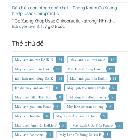
Dấu hiệu con bị bàn chân bẹt – Phòng Khám Cơ Xương
Khớp Usac Chiropractic
" Cơ Xương Khớp Usac Chiropractic <strong>Nhìn th…
Bởi
uyenuyen01
,
7 giờ trước
Thẻ chủ đề
Máy lạnh âm trần DAIKIN
24
Máy lạnh giấu trần nối ố
18
Máy lạnh giấu trần Daiki
18
Máy lạnh tủ đứng Daikin
15
máy lạnh treo tường DAIK
14
Máy lạnh giấu trần Daikin
11
lắp đặt máy lạnh âm trần
10
Máy lạnh treo tường DAIKI
9
Máy Lạnh Giấu Trần Toshi
8
thi công ống đồng máy lạ
8
Máy lạnh giấu trần Panas
6
Máy lạnh âm trần nối ống
6
Máy lạnh Toshiba
6
Máy Lạnh Âm Trần LG Inve
5
Máy Lạnh Âm Trần Daikin F
5
Máy Lạnh Giấu Trần Panaso
5
Máy lạnh Panasonic
5
Máy Lạnh Tủ Đứng Daikin F
5