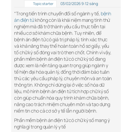
03/02/2026 9:12 sáng
Topic starter
“Trong tiến trình chuyển đổi số ngành y tế,
bệnh
án điện tử
không còn là khái niệm mang tính thử
nghiệm mà đã trở thành yêu cầu thực tiễn tại
nhiều cơ sở khám chữa bệnh. Tuy nhiên, để
bệnh án điện tử có giá trị pháp lý, tính xác thực
và khả năng thay thế hoàn toàn hồ sơ giấy, yếu
tố chữ ký số đóng vai trò then chốt. Chính vì vậy,
phần mềm bệnh án điện tử có chữ ký số đang
được xem là nền tảng quan trọng giúp ngành y
tế hiện đại hóa quản lý, đồng thời đảm bảo tuân
thủ các yêu cầu pháp lý, chuyên môn và an toàn
thông tin. Không chỉ dừng lại ở việc số hóa dữ
liệu, mô hình bệnh án điện tử tích hợp chữ ký số
còn giúp chuẩn hóa quy trình khám chữa bệnh,
nâng cao trách nhiệm chuyên môn và tạo dựng
niềm tin cho cả cơ sở y tế lẫn người bệnh.
Phần mềm bệnh án điện tử có chữ ký số mang ý
nghĩa gì trong quản lý y tế