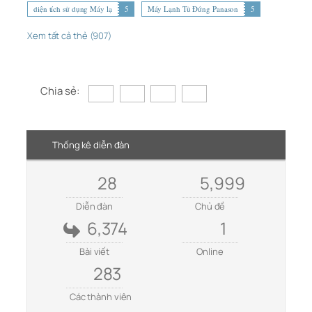
diện tích sử dụng Máy lạ
5
Máy Lạnh Tủ Đứng Panason
5
Xem tất cả thẻ (907)
Chia sẻ:
Thống kê diễn đàn
28
5,999
Diễn đàn
Chủ đề
6,374
1
Bài viết
Online
283
Các thành viên