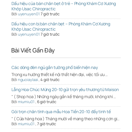
Dấu hiệu của bàn chân bẹt ở trẻ – Phòng Khám Cơ Xương
Khớp Usac Chiropractic
Bởi
uyenuyen01
7 giờ trước
Dấu hiệu con bị bàn chân bẹt – Phòng Khám Cơ Xương
Khớp Usac Chiropractic
Bởi
uyenuyen01
7 giờ trước
Bài Viết Gần Đây
Các dòng đèn ngủ gắn tường phổ biến hiện nay
Trong xu hướng thiết kế nội thất hiện đại, việc tối ưu …
Bởi
nguoiaylaai
,
4 giờ trước
Lẵng Hoa Chúc Mừng 20-10 gửi trọn yêu thương từ Maison
" ( Shop hoa ) Những ngày gần kề tháng mười, không khí …
Bởi
miumiu01
,
6 giờ trước
Gói trọn chân tình qua mẫu Hoa Tiền 20-10 đầy tinh tế
" ( Cửa hàng hoa ) Tháng mười về mang theo những cơn gi…
Bởi
miumiu01
,
7 giờ trước