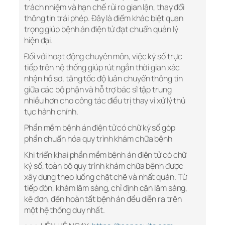
trách nhiệm và hạn chế rủi ro gian lận, thay đổi
thông tin trái phép. Đây là điểm khác biệt quan
trọng giúp bệnh án điện tử đạt chuẩn quản lý
hiện đại.
Đối với hoạt động chuyên môn, việc ký số trực
tiếp trên hệ thống giúp rút ngắn thời gian xác
nhận hồ sơ, tăng tốc độ luân chuyển thông tin
giữa các bộ phận và hỗ trợ bác sĩ tập trung
nhiều hơn cho công tác điều trị thay vì xử lý thủ
tục hành chính.
Phần mềm bệnh án điện tử có chữ ký số góp
phần chuẩn hóa quy trình khám chữa bệnh
Khi triển khai phần mềm bệnh án điện tử có chữ
ký số, toàn bộ quy trình khám chữa bệnh được
xây dựng theo luồng chặt chẽ và nhất quán. Từ
tiếp đón, khám lâm sàng, chỉ định cận lâm sàng,
kê đơn, đến hoàn tất bệnh án đều diễn ra trên
một hệ thống duy nhất.