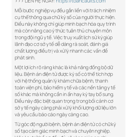
>>> LIÊN HỆ NGAY:
https://toancauits.com
Mỗi bước nghiệp vụ đều gắn liền với trách nhiệm
cụ thể thông qua chữ ký số của người thực hiện.
Điều này không chỉ giúp minh bạch hóa quy trình
mà còn nâng cao ý thức tuân thủ chuyên môn
trong đội ngũ y tế. Việc truy xuất lịch sử ký giúp
lãnh đạo cơ sở y tế dễ dàng rà soát, đánh giá
chất lượng điều trị và xử lý nhanh các vấn đề
phát sinh.
Một lợi ích rõ ràng khác là khả năng đồng bộ dữ
liệu. Bệnh án điện tử được ký số có thể tích hợp
với hệ thống quản lý khám chữa bệnh, thanh
toán viện phí, bảo hiểm y tế và các nền tảng y tế
số khác mà không cần in ấn hay ký tay bổ sung.
Điều này đặc biệt quan trọng trong bối cảnh cơ
sở y tế ngày càng phải xử lý khối lượng dữ liệu lớn
và yêu cầu báo cáo ngày càng cao.
Từ góc độ người bệnh, bệnh án điện tử có chữ ký
số tạo cảm giác minh bạch và chuyên nghiệp.