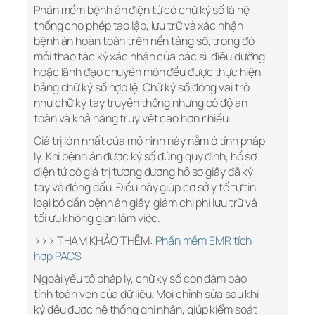
Phần mềm bệnh án điện tử có chữ ký số là hệ
thống cho phép tạo lập, lưu trữ và xác nhận
bệnh án hoàn toàn trên nền tảng số, trong đó
mỗi thao tác ký xác nhận của bác sĩ, điều dưỡng
hoặc lãnh đạo chuyên môn đều được thực hiện
bằng chữ ký số hợp lệ. Chữ ký số đóng vai trò
như chữ ký tay truyền thống nhưng có độ an
toàn và khả năng truy vết cao hơn nhiều.
Giá trị lớn nhất của mô hình này nằm ở tính pháp
lý. Khi bệnh án được ký số đúng quy định, hồ sơ
điện tử có giá trị tương đương hồ sơ giấy đã ký
tay và đóng dấu. Điều này giúp cơ sở y tế tự tin
loại bỏ dần bệnh án giấy, giảm chi phí lưu trữ và
tối ưu không gian làm việc.
>>> THAM KHẢO THÊM:
Phần mềm EMR tích
hợp PACS
Ngoài yếu tố pháp lý, chữ ký số còn đảm bảo
tính toàn vẹn của dữ liệu. Mọi chỉnh sửa sau khi
ký đều được hệ thống ghi nhận, giúp kiểm soát