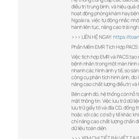
điều trị trung bình, và hiệu quả
hoạt động phòng khám hay bệnh v
Ngoài ra, việc tự động nhắc nh
hành liên tục, nâng cao trải ngh
>>> LIÊN HỆ NGAY:
https://toa
Phần Mềm EMR Tích Hợp PACS: 
Việc tích hợp EMR và PACS tạo 
bệnh nhân trong một màn hình 
nhanh các hình ảnh y tế, so sán
công cụ phân tích hình ảnh, đo l
nâng cao chất lượng điều trị và
Bên cạnh đó, hệ thống còn hỗ tr
mật thông tin. Việc lưu trữ dữ li
lưu trữ giấy tờ và đĩa CD, đồng 
hoặc với các cơ sở y tế khác 
chỉ nâng cao chất lượng chẩn đ
dữ liệu toàn diện.
>>> XEM CHI TIẾT BÀI VIẾT TẠI