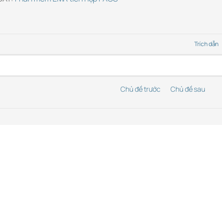
Trích dẫn
Chủ đề trước
Chủ đề sau