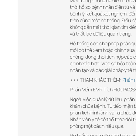
Một trong những ưu điểm nổi b
thời hồ sơ bệnh nhân điện tử và d
bệnh lý, kết quả xét nghiệm, đế
trên cùng một hệ thống. Điều nà
không cần mất thời gian tìm kiế
và thất lạc dữ liệu quan trọng.
Hệ thống còn cho phép phân quy
mới có thể xem hoặc chỉnh sửa h
chóng, đồng thời tích hợp các c
chính xác hơn. Việc số hóa toàn
nhân tạo và các giải pháp y tế t
>>> THAM KHẢO THÊM:
Phần 
Phần Mềm EMR Tích Hợp PACS: 
Ngoài việc quản lý dữ liệu, phầ
khám chữa bệnh. Từ tiếp nhận b
phân tích hình ảnh và ra phác đ
Nhân viên y tế có thể theo dõi ti
phòng một cách hiệu quả.
Hệ thống cung cấp các báo cáo c