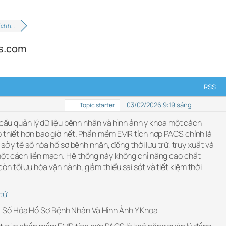
ích h…
ts.com
RSS
03/02/2026 9:19 sáng
Topic starter
u cầu quản lý dữ liệu bệnh nhân và hình ảnh y khoa một cách
p thiết hơn bao giờ hết. Phần mềm EMR tích hợp PACS chính là
 sở y tế số hóa hồ sơ bệnh nhân, đồng thời lưu trữ, truy xuất và
ột cách liền mạch. Hệ thống này không chỉ nâng cao chất
 tối ưu hóa vận hành, giảm thiểu sai sót và tiết kiệm thời
tử
Số Hóa Hồ Sơ Bệnh Nhân Và Hình Ảnh Y Khoa