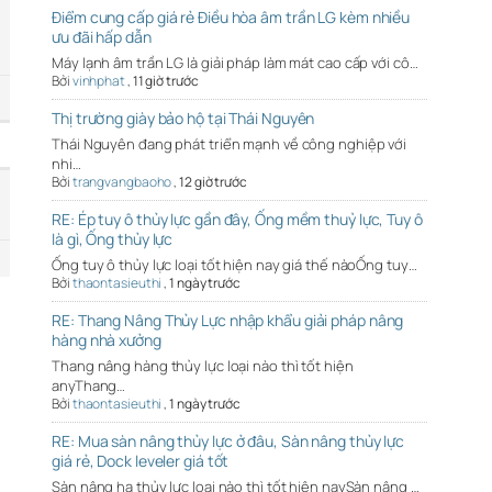
Điểm cung cấp giá rẻ Điều hòa âm trần LG kèm nhiều
ưu đãi hấp dẫn
Máy lạnh âm trần LG là giải pháp làm mát cao cấp với cô…
Bởi
vinhphat
,
11 giờ trước
Thị trường giày bảo hộ tại Thái Nguyên
Thái Nguyên đang phát triển mạnh về công nghiệp với
nhi…
Bởi
trangvangbaoho
,
12 giờ trước
RE: Ép tuy ô thủy lực gần đây, Ống mềm thuỷ lực, Tuy ô
là gì, Ống thủy lực
Ống tuy ô thủy lực loại tốt hiện nay giá thế nàoỐng tuy…
Bởi
thaontasieuthi
,
1 ngày trước
RE: Thang Nâng Thủy Lực nhập khẩu giải pháp nâng
hàng nhà xưởng
Thang nâng hàng thủy lực loại nào thì tốt hiện
anyThang…
Bởi
thaontasieuthi
,
1 ngày trước
RE: Mua sàn nâng thủy lực ở đâu, Sàn nâng thủy lực
giá rẻ, Dock leveler giá tốt
Sàn nâng hạ thủy lực loại nào thì tốt hiện naySàn nâng …