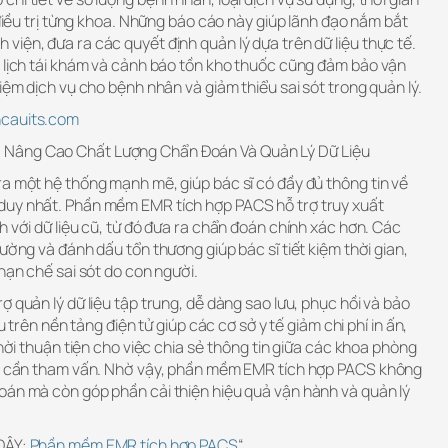
 điều trị từng khoa. Những báo cáo này giúp lãnh đạo nắm bắt
iện, đưa ra các quyết định quản lý dựa trên dữ liệu thực tế.
ở lịch tái khám và cảnh báo tồn kho thuốc cũng đảm bảo vận
iệm dịch vụ cho bệnh nhân và giảm thiểu sai sót trong quản lý.
ncauits.com
Nâng Cao Chất Lượng Chẩn Đoán Và Quản Lý Dữ Liệu
ra một hệ thống mạnh mẽ, giúp bác sĩ có đầy đủ thông tin về
duy nhất. Phần mềm EMR tích hợp PACS hỗ trợ truy xuất
h với dữ liệu cũ, từ đó đưa ra chẩn đoán chính xác hơn. Các
ường và đánh dấu tổn thương giúp bác sĩ tiết kiệm thời gian,
 hạn chế sai sót do con người.
ợ quản lý dữ liệu tập trung, dễ dàng sao lưu, phục hồi và bảo
ệu trên nền tảng điện tử giúp các cơ sở y tế giảm chi phí in ấn,
thời thuận tiện cho việc chia sẻ thông tin giữa các khoa phòng
khi cần tham vấn. Nhờ vậy, phần mềm EMR tích hợp PACS không
oán mà còn góp phần cải thiện hiệu quả vận hành và quản lý
 ĐÂY:
Phần mềm EMR tích hợp PACS
“