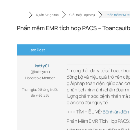
Dự án & Hợp tác
Giới thiệu dịch vụ
Phần mềm EMR t
Phần mềm EMR tích hợp PACS – Toancaui
Last Post
katty01
“Trong thời đại y tế số hóa, nh
(@katty01)
đồng bộ và hiệu quả trở nên cấ
Honorable Member
giải pháp toàn diện, giúp các cơ
phân tích hình ảnh chẩn đoán m
Tham gia: 9 tháng trước
Bài viết: 236
lượng chăm sóc bệnh nhân mà còn
gian cho đội ngũ y tế.
>>> TÌM HIỂU VỀ:
Bệnh án điện 
Phần Mềm EMR Tích Hợp PACS: 