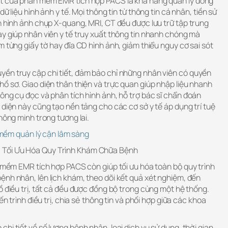
ật của phần mềm EMR tích hợp PACS là khả năng quản lý đồng
ữ liệu hình ảnh y tế. Mọi thông tin từ thông tin cá nhân, tiền sử
n hình ảnh chụp X-quang, MRI, CT đều được lưu trữ tập trung
y giúp nhân viên y tế truy xuất thông tin nhanh chóng mà
m từng giấy tờ hay đĩa CD hình ảnh, giảm thiểu nguy cơ sai sót
ền truy cập chi tiết, đảm bảo chỉ những nhân viên có quyền
ồ sơ. Giao diện thân thiện và trực quan giúp nhập liệu nhanh
ông cụ đọc và phân tích hình ảnh, hỗ trợ bác sĩ chẩn đoán
 diện này cũng tạo nền tảng cho các cơ sở y tế áp dụng trí tuệ
hông minh trong tương lai.
mềm quản lý cận lâm sàng
Tối Ưu Hóa Quy Trình Khám Chữa Bệnh
n mềm EMR tích hợp PACS còn giúp tối ưu hóa toàn bộ quy trình
ệnh nhân, lên lịch khám, theo dõi kết quả xét nghiệm, đến
ồ điều trị, tất cả đều được đồng bộ trong cùng một hệ thống.
ến trình điều trị, chia sẻ thông tin và phối hợp giữa các khoa
hi tiết về số lượng bệnh nhân, loại dịch vụ sử dụng, thời gian