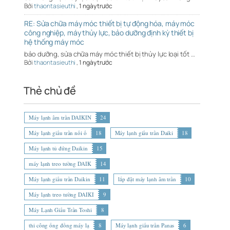
Bởi
thaontasieuthi
,
1 ngày trước
RE: Sửa chữa máy móc thiết bị tự động hóa, máy móc
công nghiệp, máy thủy lực, bảo dưỡng định kỳ thiết bị
hệ thống máy móc
bảo dưỡng, sửa chữa máy móc thiết bị thủy lực loại tốt …
Bởi
thaontasieuthi
,
1 ngày trước
Thẻ chủ đề
Máy lạnh âm trần DAIKIN
24
Máy lạnh giấu trần nối ố
18
Máy lạnh giấu trần Daiki
18
Máy lạnh tủ đứng Daikin
15
máy lạnh treo tường DAIK
14
Máy lạnh giấu trần Daikin
11
lắp đặt máy lạnh âm trần
10
Máy lạnh treo tường DAIKI
9
Máy Lạnh Giấu Trần Toshi
8
thi công ống đồng máy lạ
8
Máy lạnh giấu trần Panas
6