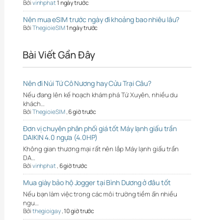
Bởi
vinhphat
1 ngày trước
Nên mua eSIM trước ngày đi khoảng bao nhiêu lâu?
Bởi
ThegioieSIM
1 ngày trước
Bài Viết Gần Đây
Nên đi Núi Tứ Cô Nương hay Cửu Trại Câu?
Nếu đang lên kế hoạch khám phá Tứ Xuyên, nhiều du
khách…
Bởi
ThegioieSIM
,
6 giờ trước
Đơn vị chuyên phân phối giá tốt Máy lạnh giấu trần
DAIKIN 4.0 ngựa (4.0HP)
Không gian thương mại rất nên lắp Máy lạnh giấu trần
DA…
Bởi
vinhphat
,
6 giờ trước
Mua giày bảo hộ Jogger tại Bình Dương ở đâu tốt
Nếu bạn làm việc trong các môi trường tiềm ẩn nhiều
ngu…
Bởi
thegioigay
,
10 giờ trước