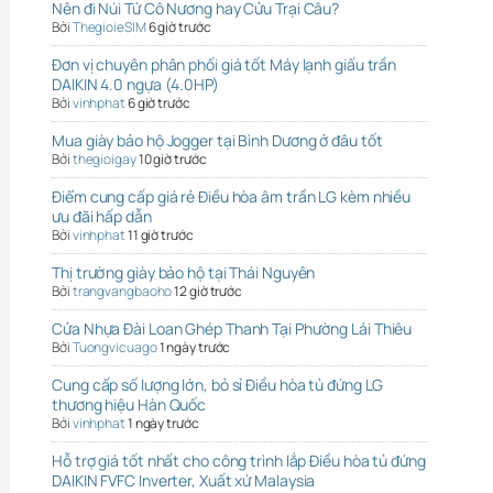
Nên đi Núi Tứ Cô Nương hay Cửu Trại Câu?
Bởi
ThegioieSIM
6 giờ trước
Đơn vị chuyên phân phối giá tốt Máy lạnh giấu trần
DAIKIN 4.0 ngựa (4.0HP)
Bởi
vinhphat
6 giờ trước
Mua giày bảo hộ Jogger tại Bình Dương ở đâu tốt
Bởi
thegioigay
10 giờ trước
Điểm cung cấp giá rẻ Điều hòa âm trần LG kèm nhiều
ưu đãi hấp dẫn
Bởi
vinhphat
11 giờ trước
Thị trường giày bảo hộ tại Thái Nguyên
Bởi
trangvangbaoho
12 giờ trước
Cửa Nhựa Đài Loan Ghép Thanh Tại Phường Lái Thiêu
Bởi
Tuongvicuago
1 ngày trước
Cung cấp số lượng lớn, bỏ sỉ Điều hòa tủ đứng LG
thương hiệu Hàn Quốc
Bởi
vinhphat
1 ngày trước
Hỗ trợ giá tốt nhất cho công trình lắp Điều hòa tủ đứng
DAIKIN FVFC Inverter, Xuất xứ Malaysia