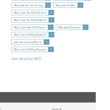
Máy lạnh âm trần nối ống
6
Máy lạnh Toshiba
6
Máy Lạnh Âm Trần LG Inve
5
Máy Lạnh Âm Trần Daikin F
5
Máy Lạnh Giấu Trần Panaso
5
Máy lạnh Panasonic
5
Máy Lạnh Tủ Đứng Daikin F
5
diện tích sử dụng Máy lạ
5
Máy Lạnh Tủ Đứng Panason
5
Xem tất cả thẻ (907)