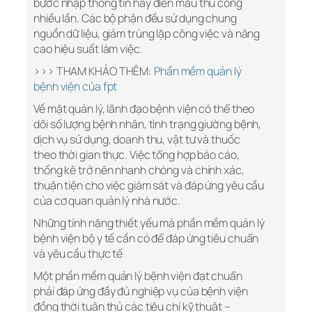
bước nhập thông tin hay điền mẫu thủ công
nhiều lần. Các bộ phận đều sử dụng chung
nguồn dữ liệu, giảm trùng lặp công việc và nâng
cao hiệu suất làm việc.
>>> THAM KHẢO THÊM:
Phần mềm quản lý
bệnh viện của fpt
Về mặt quản lý, lãnh đạo bệnh viện có thể theo
dõi số lượng bệnh nhân, tình trạng giường bệnh,
dịch vụ sử dụng, doanh thu, vật tư và thuốc
theo thời gian thực. Việc tổng hợp báo cáo,
thống kê trở nên nhanh chóng và chính xác,
thuận tiện cho việc giám sát và đáp ứng yêu cầu
của cơ quan quản lý nhà nước.
Những tính năng thiết yếu mà phần mềm quản lý
bệnh viện bộ y tế cần có để đáp ứng tiêu chuẩn
và yêu cầu thực tế
Một phần mềm quản lý bệnh viện đạt chuẩn
phải đáp ứng đầy đủ nghiệp vụ của bệnh viện
đồng thời tuân thủ các tiêu chí kỹ thuật –