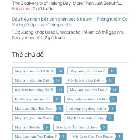
The Biodiversity of Halong Bay: More Than Just Beautifu…
Bởi
admin
,
2 giờ trước
Dấu hiệu nhận biết bàn chân bẹt ở trẻ em – Phòng Khám Cơ
Xương Khớp Usac Chiropractic
" Cơ Xương Khớp Usac Chiropractic Trẻ em có thể gặp nhi…
Bởi
uyenuyen01
,
2 giờ trước
Thẻ chủ đề
Máy lạnh âm trần DAIKIN
24
Máy lạnh giấu trần nối ố
18
Máy lạnh giấu trần Daiki
18
Máy lạnh tủ đứng Daikin
15
máy lạnh treo tường DAIK
14
Máy lạnh giấu trần Daikin
11
lắp đặt máy lạnh âm trần
10
Máy lạnh treo tường DAIKI
9
Máy Lạnh Giấu Trần Toshi
8
thi công ống đồng máy lạ
8
Máy lạnh giấu trần Panas
6
Máy lạnh âm trần nối ống
6
Máy lạnh Toshiba
6
Máy Lạnh Âm Trần LG Inve
5
Máy Lạnh Âm Trần Daikin F
5
Máy Lạnh Giấu Trần Panaso
5