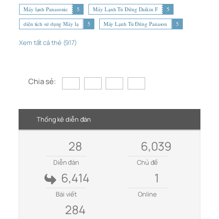
Máy lạnh Panasonic
5
Máy Lạnh Tủ Đứng Daikin F
5
diện tích sử dụng Máy lạ
5
Máy Lạnh Tủ Đứng Panason
5
Xem tất cả thẻ (917)
Chia sẻ:
Thống kê diễn đàn
28
6,039
Diễn đàn
Chủ đề
6,414
1
Bài viết
Online
284