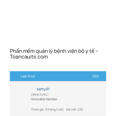
Phần mềm quản lý bệnh viện bộ y tế –
Toancauits.com
Last Post
RSS
katty01
(@katty01)
Honorable Member
Tham gia: 9 tháng trước
Bài viết: 236