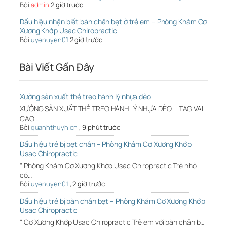
Bởi
admin
2 giờ trước
Dấu hiệu nhận biết bàn chân bẹt ở trẻ em – Phòng Khám Cơ
Xương Khớp Usac Chiropractic
Bởi
uyenuyen01
2 giờ trước
Bài Viết Gần Đây
Xưởng sản xuất thẻ treo hành lý nhựa dẻo
XƯỞNG SẢN XUẤT THẺ TREO HÀNH LÝ NHỰA DẺO – TAG VALI
CAO…
Bởi
quanhthuyhien
,
9 phút trước
Dấu hiệu trẻ bị bẹt chân – Phòng Khám Cơ Xương Khớp
Usac Chiropractic
" Phòng Khám Cơ Xương Khớp Usac Chiropractic Trẻ nhỏ
có…
Bởi
uyenuyen01
,
2 giờ trước
Dấu hiệu trẻ bị bàn chân bẹt – Phòng Khám Cơ Xương Khớp
Usac Chiropractic
" Cơ Xương Khớp Usac Chiropractic Trẻ em với bàn chân b…