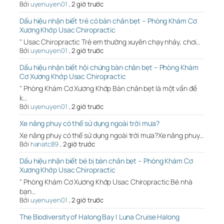
Bởi
uyenuyen01
,
2 giờ trước
Dấu hiệu nhận biết trẻ có bàn chân bẹt – Phòng Khám Cơ
Xương Khớp Usac Chiropractic
" Usac Chiropractic Trẻ em thường xuyên chạy nhảy, chơi…
Bởi
uyenuyen01
,
2 giờ trước
Dấu hiệu nhận biết hội chứng bàn chân bẹt – Phòng Khám
Cơ Xương Khớp Usac Chiropractic
" Phòng Khám Cơ Xương Khớp Bàn chân bẹt là một vấn đề
k…
Bởi
uyenuyen01
,
2 giờ trước
Xe nâng phuy có thể sử dụng ngoài trời mưa?
Xe nâng phuy có thể sử dụng ngoài trời mưa?Xe nâng phuy…
Bởi
hanatc89
,
2 giờ trước
Dấu hiệu nhận biết bé bị bàn chân bẹt – Phòng Khám Cơ
Xương Khớp Usac Chiropractic
" Phòng Khám Cơ Xương Khớp Usac Chiropractic Bé nhà
bạn…
Bởi
uyenuyen01
,
2 giờ trước
The Biodiversity of Halong Bay | Luna Cruise Halong