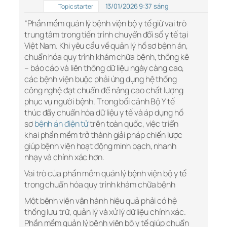
13/01/2026 9:37 sáng
Topic starter
“Phần mềm quản lý bệnh viện bộ y tế giữ vai trò
trung tâm trong tiến trình chuyển đổi số y tế tại
Việt Nam. Khi yêu cầu về quản lý hồ sơ bệnh án,
chuẩn hóa quy trình khám chữa bệnh, thống kê
– báo cáo và liên thông dữ liệu ngày càng cao,
các bệnh viện buộc phải ứng dụng hệ thống
công nghệ đạt chuẩn để nâng cao chất lượng
phục vụ người bệnh. Trong bối cảnh Bộ Y tế
thúc đẩy chuẩn hóa dữ liệu y tế và áp dụng hồ
sơ
bệnh án điện tử
trên toàn quốc, việc triển
khai phần mềm trở thành giải pháp chiến lược
giúp bệnh viện hoạt động minh bạch, nhanh
nhạy và chính xác hơn.
Vai trò của phần mềm quản lý bệnh viện bộ y tế
trong chuẩn hóa quy trình khám chữa bệnh
Một bệnh viện vận hành hiệu quả phải có hệ
thống lưu trữ, quản lý và xử lý dữ liệu chính xác.
Phần mềm quản lý bệnh viện bộ y tế giúp chuẩn