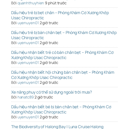
Bởi
quanhthuyhien
9 phút trước
Dấu hiệu trẻ bị bẹt chân – Phòng Khám Cơ Xương Khớp
Usac Chiropractic
Bởi
uyenuyen01
2 giờ trước
Dấu hiệu trẻ bị bàn chân bẹt – Phòng Khám Cơ Xương Khớp
Usac Chiropractic
Bởi
uyenuyen01
2 giờ trước
Dấu hiệu nhận biết trẻ có bàn chân bẹt – Phòng Khám Cơ
Xương Khớp Usac Chiropractic
Bởi
uyenuyen01
2 giờ trước
Dấu hiệu nhận biết hội chứng bàn chân bẹt – Phòng Khám
Cơ Xương Khớp Usac Chiropractic
Bởi
uyenuyen01
2 giờ trước
Xe nâng phuy có thể sử dụng ngoài trời mưa?
Bởi
hanatc89
2 giờ trước
Dấu hiệu nhận biết bé bị bàn chân bẹt – Phòng Khám Cơ
Xương Khớp Usac Chiropractic
Bởi
uyenuyen01
2 giờ trước
The Biodiversity of Halong Bay | Luna Cruise Halong