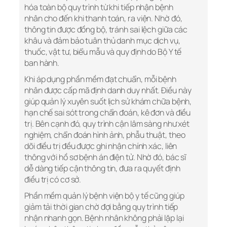
hóa toàn bộ quy trình từ khi tiếp nhận bệnh
nhân cho đến khi thanh toán, ra viện. Nhờ đó,
thông tin được đồng bộ, tránh sai lệch giữa các
khâu và đảm bảo tuân thủ danh mục dịch vụ,
thuốc, vật tư, biểu mẫu và quy định do Bộ Y tế
ban hành.
Khi áp dụng phần mềm đạt chuẩn, mỗi bệnh
nhân được cấp mã định danh duy nhất. Điều này
giúp quản lý xuyên suốt lịch sử khám chữa bệnh,
hạn chế sai sót trong chẩn đoán, kê đơn và điều
trị. Bên cạnh đó, quy trình cận lâm sàng như xét
nghiệm, chẩn đoán hình ảnh, phẫu thuật, theo
dõi điều trị đều được ghi nhận chính xác, liên
thông với hồ sơ bệnh án điện tử. Nhờ đó, bác sĩ
dễ dàng tiếp cận thông tin, đưa ra quyết định
điều trị có cơ sở.
Phần mềm quản lý bệnh viện bộ y tế cũng giúp
giảm tải thời gian chờ đợi bằng quy trình tiếp
nhận nhanh gọn. Bệnh nhân không phải lặp lại