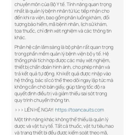
chuyên môn của Bộ Y tế. Tính năng quan trọng
nhất là quản lý bệnh nhân từ lúc tiếp nhận cho
đến khi ra viện, bao gồm phân luồng khám, đối
tượng bảo hiểm, mã bệnh nhân, lịch sử khám,
toa thuốc, chỉ định xét nghiệm và các thông tin
khác.
Phân hệ cận lâm sàng là bộ phận rất quan trọng
trong phần mềm quản lý bệnh viện bộ y tế. Hệ
thống phải tích hợp được các máy xét nghiệm,
thiết bị chẩn đoán hình ảnh, cho phép nhận và
trả kết quả tự động. Khi kết quả được nhập vào
hệ thống, bác sĩ có thể theo dõi ngay lập tức mà
không cần chờ bản giấy, giúp tăng tốc độ ra
quyết định điều trị và giảm thiểu sai sót trong
quy trình chuyển thông tin.
>>> LIÊN HỆ NGAY:
https://toancauits.com
Một tính năng khác không thể thiếu là quản lý
dược và vật tư y tế. Tất cả thuốc, vật tư tiêu hao
và trang thiết bị đều được kiểm soát theo mã,