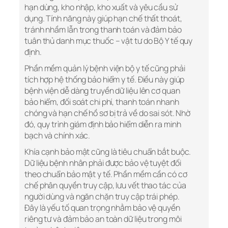
hạn dùng, kho nhập, kho xuất và yêu cầu sử
dụng. Tính năng này giúp hạn chế thất thoát,
tránh nhầm lẫn trong thanh toán và đảm bảo
tuân thủ danh mục thuốc – vật tư do Bộ Y tế quy
định.
Phần mềm quản lý bệnh viện bộ y tế cũng phải
tích hợp hệ thống bảo hiểm y tế. Điều này giúp
bệnh viện dễ dàng truyền dữ liệu lên cơ quan
bảo hiểm, đối soát chi phí, thanh toán nhanh
chóng và hạn chế hồ sơ bị trả về do sai sót. Nhờ
đó, quy trình giám định bảo hiểm diễn ra minh
bạch và chính xác.
Khía cạnh bảo mật cũng là tiêu chuẩn bắt buộc.
Dữ liệu bệnh nhân phải được bảo vệ tuyệt đối
theo chuẩn bảo mật y tế. Phần mềm cần có cơ
chế phân quyền truy cập, lưu vết thao tác của
người dùng và ngăn chặn truy cập trái phép.
Đây là yếu tố quan trọng nhằm bảo vệ quyền
riêng tư và đảm bảo an toàn dữ liệu trong môi