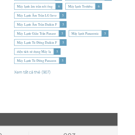
Máy lạnh âm trần nối ống
6
Máy lạnh Toshiba
6
Máy Lạnh Âm Trần LG Inve
5
Máy Lạnh Âm Trần Daikin F
5
Máy Lạnh Giấu Trần Panaso
5
Máy lạnh Panasonic
5
Máy Lạnh Tủ Đứng Daikin F
5
diện tích sử dụng Máy lạ
5
Máy Lạnh Tủ Đứng Panason
5
Xem tất cả thẻ (907)