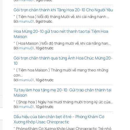
Gói trọn chân thành khi Tặng Hoa 20-10 Cho Người Yêu
" ( Tiệm hoa ) Mỗi độ tháng Mười về, khi cái nắng hanh …
Bởi
miumiu01
,
9 giờ trước
Hoa Mừng 20-10 gửi trao nét thanh tao tại Tiệm Hoa
Maison
" ( Hoa Maison ) Mỗi độ tháng mười về, khi cái nắng han…
Bởi
miumiu01
,
10 giờ trước
Gói trọn chân thành qua từng Ảnh Hoa Chúc Mừng 20-
10
" ( Tiệm hoa Maison ) Tháng mười về mang theo những
cơn…
Bởi
miumiu01
,
10 giờ trước
Tự tay làm hoa tặng mẹ 20-10: Gửi trao chân thành tại
Maison
" ( Shop hoa ) Ngày hai mươi tháng mười trong ký ức của…
Bởi
miumiu01
,
10 giờ trước
Dấu hiệu của bàn chân bẹt ở trẻ – Phòng Khám Cơ
Xương Khớp Usac Chiropractic
" Phòng Khám Cơ Xương Khớp Usac Chiropractic Trẻ nhỏ