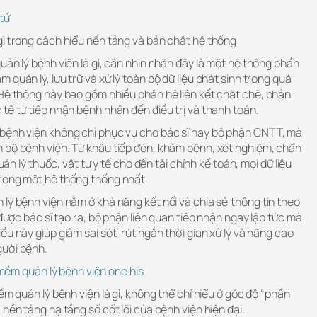
tử
gì trong cách hiểu nền tảng và bản chất hệ thống
uản lý bệnh viện là gì, cần nhìn nhận đây là một hệ thống phần
quản lý, lưu trữ và xử lý toàn bộ dữ liệu phát sinh trong quá
 Hệ thống này bao gồm nhiều phân hệ liên kết chặt chẽ, phản
tế từ tiếp nhận bệnh nhân đến điều trị và thanh toán.
bệnh viện không chỉ phục vụ cho bác sĩ hay bộ phận CNTT, mà
 bộ bệnh viện. Từ khâu tiếp đón, khám bệnh, xét nghiệm, chẩn
quản lý thuốc, vật tư y tế cho đến tài chính kế toán, mọi dữ liệu
rong một hệ thống thống nhất.
lý bệnh viện nằm ở khả năng kết nối và chia sẻ thông tin theo
 được bác sĩ tạo ra, bộ phận liên quan tiếp nhận ngay lập tức mà
u này giúp giảm sai sót, rút ngắn thời gian xử lý và nâng cao
gười bệnh.
ềm quản lý bệnh viện one his
ềm quản lý bệnh viện là gì, không thể chỉ hiểu ở góc độ “phần
nền tảng hạ tầng số cốt lõi của bệnh viện hiện đại.