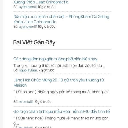
Xương Khớp Usac Chiropractic
Bởi
uyenuyen01
10 giờ trước
Dấu hiệu con bị bàn chân bẹt – Phòng Khám Cơ Xương
Khớp Usac Chiropractic
Bởi
uyenuyen01
10 giờ trước
Bài Viết Gần Đây
Các dòng đèn ngủ gắn tường phổ biến hiện nay
Trong xu hướng thiết kế nội thất hiện đại, việc tối ưu …
Bởi
nguoiaylaai
,
7 giờ trước
Lẵng Hoa Chúc Mừng 20-10 gửi trọn yêu thương từ
Maison
" ( Shop hoa ) Những ngày gần kề tháng mười, không khí
…
Bởi
miumiu01
,
9 giờ trước
Gói trọn chân tình qua mẫu Hoa Tiền 20-10 đầy tinh tế
" ( Cửa hàng hoa ) Tháng mười về mang theo những cơn
gi…
Bởi
miumiu01
,
9 giờ trước