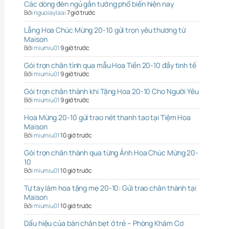
Các dòng đèn ngủ gắn tường phổ biến hiện nay
Bởi
nguoiaylaai
7 giờ trước
Lẵng Hoa Chúc Mừng 20-10 gửi trọn yêu thương từ
Maison
Bởi
miumiu01
9 giờ trước
Gói trọn chân tình qua mẫu Hoa Tiền 20-10 đầy tinh tế
Bởi
miumiu01
9 giờ trước
Gói trọn chân thành khi Tặng Hoa 20-10 Cho Người Yêu
Bởi
miumiu01
9 giờ trước
Hoa Mừng 20-10 gửi trao nét thanh tao tại Tiệm Hoa
Maison
Bởi
miumiu01
10 giờ trước
Gói trọn chân thành qua từng Ảnh Hoa Chúc Mừng 20-
10
Bởi
miumiu01
10 giờ trước
Tự tay làm hoa tặng mẹ 20-10: Gửi trao chân thành tại
Maison
Bởi
miumiu01
10 giờ trước
Dấu hiệu của bàn chân bẹt ở trẻ – Phòng Khám Cơ