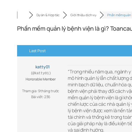
Dự án & Hợp tác
Giới thiệu dịch vụ
Phần mềm quản 
Phần mềm quản lý bệnh viện là gì? Toanca
Last Post
katty01
“Trong nhiều năm qua, ngành y 
(@katty01)
mô hình quản lý lẫn chất lượng 
Honorable Member
minh bạch dữ liệu, chuẩn hóa q
bệnh viện phải thay đổi cách vậ
Tham gia: 9 tháng trước
Bài viết: 236
mềm quản lý bệnh viện là gì khô
chiến lược của các nhà quản l
lý bệnh viện được xem là nền t
tài chính và thống kê trong toà
của giải pháp này là điều kiện ti
và sai định hướng.