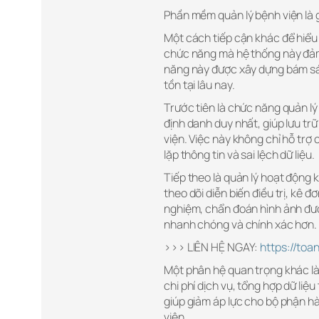
Phần mềm quản lý bệnh viện là g
Một cách tiếp cận khác để hiểu 
chức năng mà hệ thống này đảm
năng này được xây dựng bám sát
tồn tại lâu nay.
Trước tiên là chức năng quản l
định danh duy nhất, giúp lưu tr
viện. Việc này không chỉ hỗ tr
lặp thông tin và sai lệch dữ liệu.
Tiếp theo là quản lý hoạt động 
theo dõi diễn biến điều trị, kê đ
nghiệm, chẩn đoán hình ảnh đượ
nhanh chóng và chính xác hơn.
>>> LIÊN HỆ NGAY:
https://toa
Một phân hệ quan trọng khác là 
chi phí dịch vụ, tổng hợp dữ liệ
giúp giảm áp lực cho bộ phận h
viện.