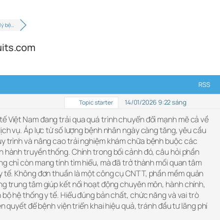
lý bệ…
uits.com
RSS
14/01/2026 9:22 sáng
Topic starter
tế Việt Nam đang trải qua quá trình chuyển đổi mạnh mẽ cả về
dịch vụ. Áp lực từ số lượng bệnh nhân ngày càng tăng, yêu cầu
uy trình và nâng cao trải nghiệm khám chữa bệnh buộc các
n hành truyền thống. Chính trong bối cảnh đó, câu hỏi phần
ng chỉ còn mang tính tìm hiểu, mà đã trở thành mối quan tâm
ý y tế. Không đơn thuần là một công cụ CNTT, phần mềm quản
ảng trung tâm giúp kết nối hoạt động chuyên môn, hành chính,
n bộ hệ thống y tế. Hiểu đúng bản chất, chức năng và vai trò
ên quyết để bệnh viện triển khai hiệu quả, tránh đầu tư lãng phí