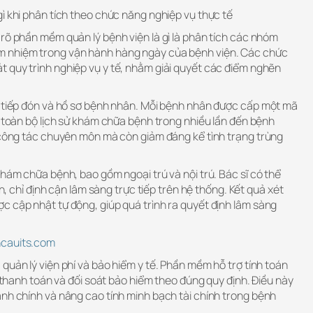
ì khi phân tích theo chức năng nghiệp vụ thực tế
rõ phần mềm quản lý bệnh viện là gì là phân tích các nhóm
 nhiệm trong vận hành hàng ngày của bệnh viện. Các chức
 quy trình nghiệp vụ y tế, nhằm giải quyết các điểm nghẽn
ý tiếp đón và hồ sơ bệnh nhân. Mỗi bệnh nhân được cấp một mã
ữ toàn bộ lịch sử khám chữa bệnh trong nhiều lần đến bệnh
ợ công tác chuyên môn mà còn giảm đáng kể tình trạng trùng
khám chữa bệnh, bao gồm ngoại trú và nội trú. Bác sĩ có thể
ơn, chỉ định cận lâm sàng trực tiếp trên hệ thống. Kết quả xét
c cập nhật tự động, giúp quá trình ra quyết định lâm sàng
ncauits.com
quản lý viện phí và bảo hiểm y tế. Phần mềm hỗ trợ tính toán
u thanh toán và đối soát bảo hiểm theo đúng quy định. Điều này
ành chính và nâng cao tính minh bạch tài chính trong bệnh