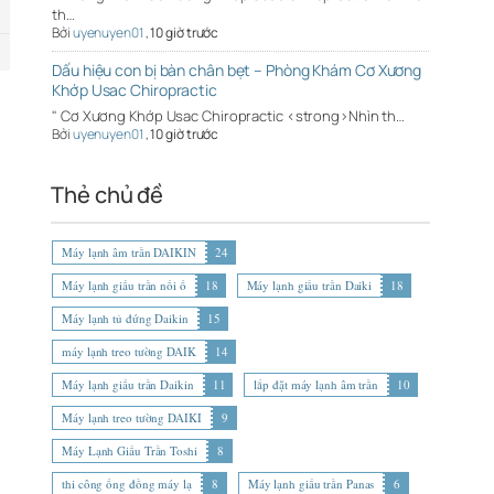
th…
Bởi
uyenuyen01
,
10 giờ trước
Dấu hiệu con bị bàn chân bẹt – Phòng Khám Cơ Xương
Khớp Usac Chiropractic
" Cơ Xương Khớp Usac Chiropractic <strong>Nhìn th…
Bởi
uyenuyen01
,
10 giờ trước
Thẻ chủ đề
Máy lạnh âm trần DAIKIN
24
Máy lạnh giấu trần nối ố
18
Máy lạnh giấu trần Daiki
18
Máy lạnh tủ đứng Daikin
15
máy lạnh treo tường DAIK
14
Máy lạnh giấu trần Daikin
11
lắp đặt máy lạnh âm trần
10
Máy lạnh treo tường DAIKI
9
Máy Lạnh Giấu Trần Toshi
8
thi công ống đồng máy lạ
8
Máy lạnh giấu trần Panas
6