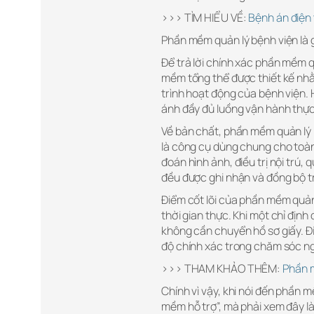
>>> TÌM HIỂU VỀ:
Bệnh án điện 
Phần mềm quản lý bệnh viện là 
Để trả lời chính xác phần mềm q
mềm tổng thể được thiết kế nhằm 
trình hoạt động của bệnh viện.
ánh đầy đủ luồng vận hành thực 
Về bản chất, phần mềm quản lý 
là công cụ dùng chung cho toàn
đoán hình ảnh, điều trị nội trú, 
đều được ghi nhận và đồng bộ t
Điểm cốt lõi của phần mềm quản 
thời gian thực. Khi một chỉ định
không cần chuyển hồ sơ giấy. Điề
độ chính xác trong chăm sóc n
>>> THAM KHẢO THÊM:
Phần m
Chính vì vậy, khi nói đến phần m
mềm hỗ trợ”, mà phải xem đây là 