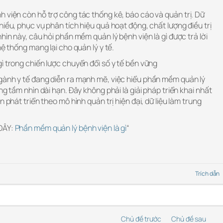
 viện còn hỗ trợ công tác thống kê, báo cáo và quản trị. Dữ
hiều, phục vụ phân tích hiệu quả hoạt động, chất lượng điều trị
hìn này, câu hỏi phần mềm quản lý bệnh viện là gì được trả lời
hệ thống mang lại cho quản lý y tế.
ì trong chiến lược chuyển đổi số y tế bền vững
gành y tế đang diễn ra mạnh mẽ, việc hiểu phần mềm quản lý
ng tầm nhìn dài hạn. Đây không phải là giải pháp triển khai nhất
n phát triển theo mô hình quản trị hiện đại, dữ liệu làm trung
 ĐÂY:
Phần mềm quản lý bệnh viện là gì
“
Trích dẫn
Chủ đề trước
Chủ đề sau