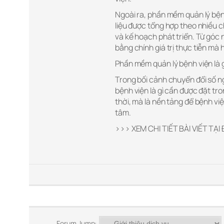
Ngoài ra, phần mềm quản lý bệnh
liệu được tổng hợp theo nhiều c
và kế hoạch phát triển. Từ góc n
bằng chính giá trị thực tiễn mà 
Phần mềm quản lý bệnh viện là g
Trong bối cảnh chuyển đổi số n
bệnh viện là gì cần được đặt tro
thời, mà là nền tảng để bệnh việ
tâm.
>>> XEM CHI TIẾT BÀI VIẾT TẠI
Forum Jump: