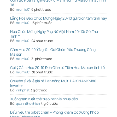
Gợi Ý Bó Hoa Tặng Mẹ 20-10 Mầm Non Từ Maison Thật Tinh
Tế
Bởi
miumiu01
6 phút trước
Lẵng Hoa Đẹp Chúc Mừng Ngày 20-10 gửi trọn tâm tình này
Bởi
miumiu01
15 phút trước
Hoa Chúc Mừng Ngày Phụ Nữ Việt Nam 20-10: Gói Trọn
Tình Ý
Bởi
miumiu01
24 phút trước
Cắm Hoa 20-10 Ý Nghĩa: Gói Ghém Yêu Thương Cùng
Maison
Bởi
miumiu01
31 phút trước
Gợi ý Cắm Hoa 20-10 Đơn Giản từ Tiệm Hoa Maison tinh tế
Bởi
miumiu01
38 phút trước
Chuyên sỉ và lẻ giá rẻ Dàn nóng Multi DAIKIN 4MKM80
Inverter
Bởi
vinhphat
3 giờ trước
Xưởng sản xuất thẻ treo hành lý nhựa dẻo
Bởi
quanhthuyhien
4 giờ trước
Dấu hiệu trẻ bị bẹt chân – Phòng Khám Cơ Xương Khớp
Usac Chiropractic