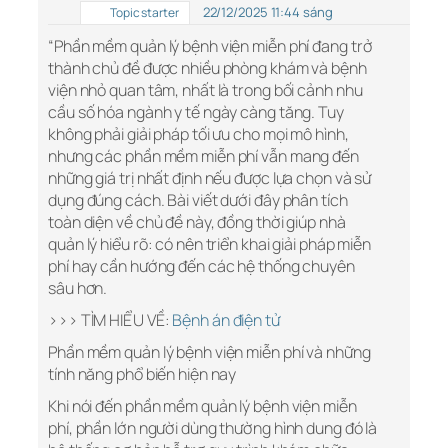
22/12/2025 11:44 sáng
Topic starter
“Phần mềm quản lý bệnh viện miễn phí đang trở
thành chủ đề được nhiều phòng khám và bệnh
viện nhỏ quan tâm, nhất là trong bối cảnh nhu
cầu số hóa ngành y tế ngày càng tăng. Tuy
không phải giải pháp tối ưu cho mọi mô hình,
nhưng các phần mềm miễn phí vẫn mang đến
những giá trị nhất định nếu được lựa chọn và sử
dụng đúng cách. Bài viết dưới đây phân tích
toàn diện về chủ đề này, đồng thời giúp nhà
quản lý hiểu rõ: có nên triển khai giải pháp miễn
phí hay cần hướng đến các hệ thống chuyên
sâu hơn.
>>> TÌM HIỂU VỀ:
Bệnh án điện tử
Phần mềm quản lý bệnh viện miễn phí và những
tính năng phổ biến hiện nay
Khi nói đến phần mềm quản lý bệnh viện miễn
phí, phần lớn người dùng thường hình dung đó là