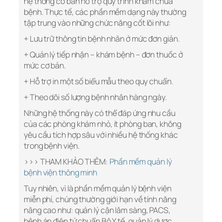
hệ thống cơ bản hỗ trợ quy trình khám chữa
bệnh. Thực tế, các phần mềm dạng này thường
tập trung vào những chức năng cốt lõi như:
+ Lưu trữ thông tin bệnh nhân ở mức đơn giản.
+ Quản lý tiếp nhận – khám bệnh – đơn thuốc ở
mức cơ bản.
+ Hỗ trợ in một số biểu mẫu theo quy chuẩn.
+ Theo dõi số lượng bệnh nhân hàng ngày.
Những hệ thống này có thể đáp ứng nhu cầu
của các phòng khám nhỏ, ít phòng ban, không
yêu cầu tích hợp sâu với nhiều hệ thống khác
trong bệnh viện.
>>> THAM KHẢO THÊM:
Phần mềm quản lý
bệnh viện thông minh
Tuy nhiên, vì là phần mềm quản lý bệnh viện
miễn phí, chúng thường giới hạn về tính năng
nâng cao như: quản lý cận lâm sàng, PACS,
bệnh án điện tử chuẩn Bộ Y tế, quản lý dược