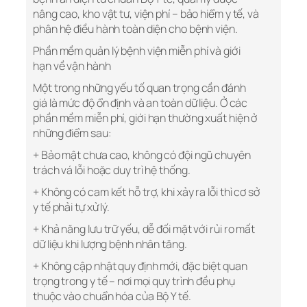
nâng cao, kho vật tư, viện phí – bảo hiểm y tế, và
phân hệ điều hành toàn diện cho bệnh viện.
Phần mềm quản lý bệnh viện miễn phí và giới
hạn về vận hành
Một trong những yếu tố quan trọng cần đánh
giá là mức độ ổn định và an toàn dữ liệu. Ở các
phần mềm miễn phí, giới hạn thường xuất hiện ở
những điểm sau:
+ Bảo mật chưa cao, không có đội ngũ chuyên
trách vá lỗi hoặc duy trì hệ thống.
+ Không có cam kết hỗ trợ, khi xảy ra lỗi thì cơ sở
y tế phải tự xử lý.
+ Khả năng lưu trữ yếu, dễ đối mặt với rủi ro mất
dữ liệu khi lượng bệnh nhân tăng.
+ Không cập nhật quy định mới, đặc biệt quan
trọng trong y tế – nơi mọi quy trình đều phụ
thuộc vào chuẩn hóa của Bộ Y tế.