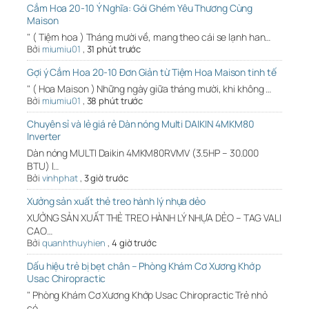
Cắm Hoa 20-10 Ý Nghĩa: Gói Ghém Yêu Thương Cùng
Maison
" ( Tiệm hoa ) Tháng mười về, mang theo cái se lạnh han…
Bởi
miumiu01
,
31 phút trước
Gợi ý Cắm Hoa 20-10 Đơn Giản từ Tiệm Hoa Maison tinh tế
" ( Hoa Maison ) Những ngày giữa tháng mười, khi không …
Bởi
miumiu01
,
38 phút trước
Chuyên sỉ và lẻ giá rẻ Dàn nóng Multi DAIKIN 4MKM80
Inverter
Dàn nóng MULTI Daikin 4MKM80RVMV (3.5HP – 30.000
BTU) l…
Bởi
vinhphat
,
3 giờ trước
Xưởng sản xuất thẻ treo hành lý nhựa dẻo
XƯỞNG SẢN XUẤT THẺ TREO HÀNH LÝ NHỰA DẺO – TAG VALI
CAO…
Bởi
quanhthuyhien
,
4 giờ trước
Dấu hiệu trẻ bị bẹt chân – Phòng Khám Cơ Xương Khớp
Usac Chiropractic
" Phòng Khám Cơ Xương Khớp Usac Chiropractic Trẻ nhỏ
có…