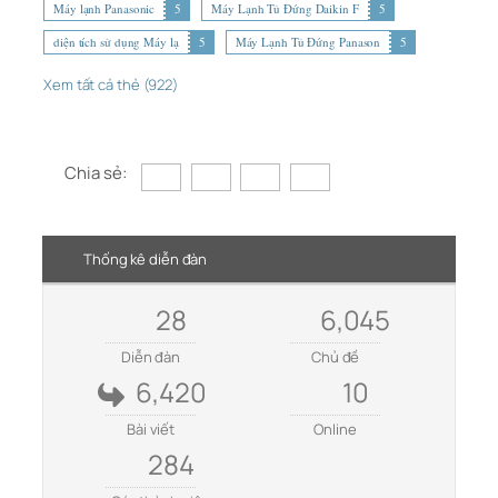
Máy lạnh Panasonic
5
Máy Lạnh Tủ Đứng Daikin F
5
diện tích sử dụng Máy lạ
5
Máy Lạnh Tủ Đứng Panason
5
Xem tất cả thẻ (922)
Chia sẻ:
Thống kê diễn đàn
28
6,045
Diễn đàn
Chủ đề
6,420
10
Bài viết
Online
284