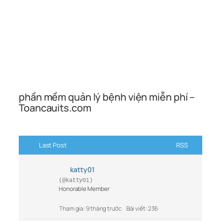
phần mềm quản lý bệnh viện miễn phí –
Toancauits.com
Last Post
RSS
katty01
(@katty01)
Honorable Member
Tham gia: 9 tháng trước
Bài viết: 236