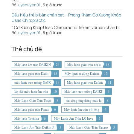
Bởi
uyenuyen01
,
5 giờ trước
Dấu hiệu trẻ bị bàn chân bẹt – Phòng Khám Cơ Xương Khớp
Usac Chiropractic
" Cơ Xương Khớp Usac Chiropractic Trẻ em với bàn chân b…
Bởi
uyenuyen01
,
5 giờ trước
Thẻ chủ đề
Máy lạnh âm trần DAIKIN
24
Máy lạnh giấu trần nối ố
18
Máy lạnh giấu trần Daiki
18
Máy lạnh tủ đứng Daikin
15
máy lạnh treo tường DAIK
14
Máy lạnh giấu trần Daikin
11
lắp đặt máy lạnh âm trần
10
Máy lạnh treo tường DAIKI
9
Máy Lạnh Giấu Trần Toshi
8
thi công ống đồng máy lạ
8
Máy lạnh giấu trần Panas
6
Máy lạnh âm trần nối ống
6
Máy lạnh Toshiba
6
Máy Lạnh Âm Trần LG Inve
5
Máy Lạnh Âm Trần Daikin F
5
Máy Lạnh Giấu Trần Panaso
5