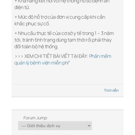
+ Khả năng kết nối với hệ thống hồ sơ bệnh án
điện tử.
+ Mức độ hỗ trợ của đơn vị cung cấp khi cần
khắc phục sự cố.
+ Nhu cầu thực tế của cơ sở y tế trong 1 – 3 năm
tới, tránh tình trạng dùng tạm thời rồi phải thay
đổi toàn bộ hệ thống.
>>> XEM CHI TIẾT BÀI VIẾT TẠI ĐÂY:
Phần mềm
quản lý bệnh viện miễn phí
“
Trích dẫn
Forum Jump: