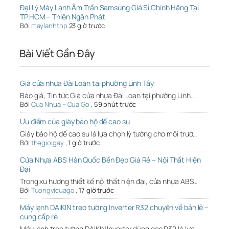
Đại Lý Máy Lạnh Âm Trần Samsung Giá Sỉ Chính Hãng Tại
TP.HCM – Thiên Ngân Phát
Bởi
maylanhtnp
23 giờ trước
Bài Viết Gần Đây
Giá cửa nhựa Đài Loan tại phường Linh Tây
Báo giá, Tin tức Giá cửa nhựa Đài Loan tại phường Linh…
Bởi
Cua Nhua – Cua Go
,
59 phút trước
Ưu điểm của giày bảo hộ đế cao su
Giày bảo hộ đế cao su là lựa chọn lý tưởng cho môi trườ…
Bởi
thegioigay
,
1 giờ trước
Cửa Nhựa ABS Hàn Quốc Bền Đẹp Giá Rẻ – Nội Thất Hiện
Đại
Trong xu hướng thiết kế nội thất hiện đại, cửa nhựa ABS…
Bởi
Tuongvicuago
,
17 giờ trước
Máy lạnh DAIKIN treo tường Inverter R32 chuyên về bán lẻ –
cung cấp rẻ
Máy lạnh treo tường DAIKIN Inverter dùng gas R32 là lựa…