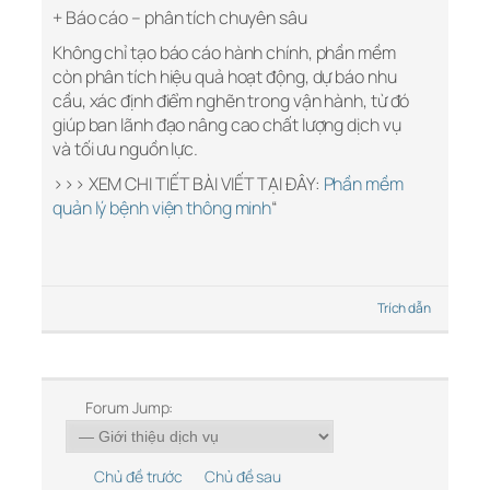
+ Báo cáo – phân tích chuyên sâu
Không chỉ tạo báo cáo hành chính, phần mềm
còn phân tích hiệu quả hoạt động, dự báo nhu
cầu, xác định điểm nghẽn trong vận hành, từ đó
giúp ban lãnh đạo nâng cao chất lượng dịch vụ
và tối ưu nguồn lực.
>>> XEM CHI TIẾT BÀI VIẾT TẠI ĐÂY:
Phần mềm
quản lý bệnh viện thông minh
“
Trích dẫn
Forum Jump:
Chủ đề trước
Chủ đề sau