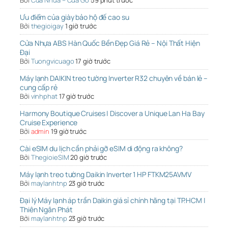
Bởi
Cua Nhua – Cua Go
59 phút trước
Ưu điểm của giày bảo hộ đế cao su
Bởi
thegioigay
1 giờ trước
Cửa Nhựa ABS Hàn Quốc Bền Đẹp Giá Rẻ – Nội Thất Hiện
Đại
Bởi
Tuongvicuago
17 giờ trước
Máy lạnh DAIKIN treo tường Inverter R32 chuyên về bán lẻ –
cung cấp rẻ
Bởi
vinhphat
17 giờ trước
Harmony Boutique Cruises | Discover a Unique Lan Ha Bay
Cruise Experience
Bởi
admin
19 giờ trước
Cài eSIM du lịch cần phải gỡ eSIM di động ra không?
Bởi
ThegioieSIM
20 giờ trước
Máy lạnh treo tường Daikin Inverter 1 HP FTKM25AVMV
Bởi
maylanhtnp
23 giờ trước
Đại lý Máy lạnh áp trần Daikin giá sỉ chính hãng tại TP.HCM |
Thiên Ngân Phát
Bởi
maylanhtnp
23 giờ trước