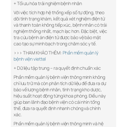
+ Tối ưu hóa trải nghiệm bệnh nhân
Với việc tích hợp hệ thống xếp số tự động, theo
dõi tình trạng khám, kết quả xét nghiệm điện tử
và thanh toán không tiếp xúc, bệnh nhân có trải
nghiệm thống nhất, mạch lạc hơn. Đặc biệt, việc
tra cứu bệnh án điện tử được bảo vệ bảo mật
cao tạo sự minh bạch trong chăm sóc y tế.
>>> THAM KHẢO THÊM:
Phần mềm quản lý
bệnh viện viettel
+ Dữ liệu tập trung – ra quyết định chuẩn xác
Phần mềm quản lý bệnh viện thông minh không
chỉ lưu trữ mà còn phân tích dữ liệu để đưa ra dự
báo về lượng bệnh nhân, tình trạng kho dược,
hiệu suất hoạt động từng khoa phòng. Điều này
giúp ban lãnh đạo bệnh viện có cái nhìn tổng
thể, đưa ra quyết định nhanh chóng và chính
xác.
Phần mềm quản lý bệnh viện thông minh và hệ