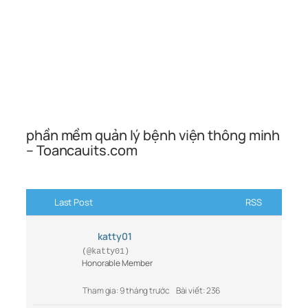
phần mềm quản lý bệnh viện thông minh
– Toancauits.com
Last Post
RSS
katty01
(@katty01)
Honorable Member
Tham gia: 9 tháng trước
Bài viết: 236