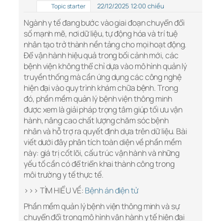
22/12/2025 12:00 chiều
Topic starter
Ngành y tế đang bước vào giai đoạn chuyển đổi
số mạnh mẽ, nơi dữ liệu, tự động hóa và trí tuệ
nhân tạo trở thành nền tảng cho mọi hoạt động.
Để vận hành hiệu quả trong bối cảnh mới, các
bệnh viện không thể chỉ dựa vào mô hình quản lý
truyền thống mà cần ứng dụng các công nghệ
hiện đại vào quy trình khám chữa bệnh. Trong
đó, phần mềm quản lý bệnh viện thông minh
được xem là giải pháp trọng tâm giúp tối ưu vận
hành, nâng cao chất lượng chăm sóc bệnh
nhân và hỗ trợ ra quyết định dựa trên dữ liệu. Bài
viết dưới đây phân tích toàn diện về phần mềm
này: giá trị cốt lõi, cấu trúc vận hành và những
yếu tố cần có để triển khai thành công trong
môi trường y tế thực tế.
>>> TÌM HIỂU VỀ:
Bệnh án điện tử
Phần mềm quản lý bệnh viện thông minh và sự
chuyển đổi trong mô hình vận hành y tế hiện đại