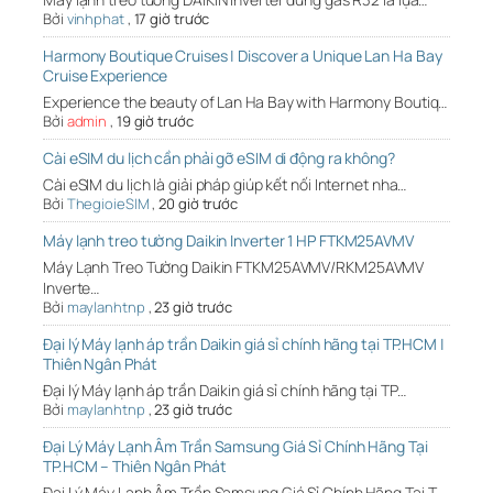
Bởi
vinhphat
,
17 giờ trước
Harmony Boutique Cruises | Discover a Unique Lan Ha Bay
Cruise Experience
Experience the beauty of Lan Ha Bay with Harmony Boutiq…
Bởi
admin
,
19 giờ trước
Cài eSIM du lịch cần phải gỡ eSIM di động ra không?
Cài eSIM du lịch là giải pháp giúp kết nối Internet nha…
Bởi
ThegioieSIM
,
20 giờ trước
Máy lạnh treo tường Daikin Inverter 1 HP FTKM25AVMV
Máy Lạnh Treo Tường Daikin FTKM25AVMV/RKM25AVMV
Inverte…
Bởi
maylanhtnp
,
23 giờ trước
Đại lý Máy lạnh áp trần Daikin giá sỉ chính hãng tại TP.HCM |
Thiên Ngân Phát
Đại lý Máy lạnh áp trần Daikin giá sỉ chính hãng tại TP…
Bởi
maylanhtnp
,
23 giờ trước
Đại Lý Máy Lạnh Âm Trần Samsung Giá Sỉ Chính Hãng Tại
TP.HCM – Thiên Ngân Phát
Đại Lý Máy Lạnh Âm Trần Samsung Giá Sỉ Chính Hãng Tại T…