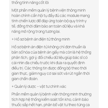
thống tính năng cốt lõi
Một phần mềm quản lý bệnh viện thông minh
hoàn chỉnh cần hội tụ đầy đủ các module mang
tính chiến lược để đáp ứng toàn bộ quy trình y
tế, đồng thời đảm bảo an toàn dữ liệu và khả
năng mở rộng trong tương lai.
+ Hồ sơ bệnh án điện tử thông minh
Hồ sơ bệnh án điện tử không chỉ đơn thuần là
bản số hóa của bệnh án giấy mà còn là hệ thống
phân tích, gợi ý, đối chiếu dữ liệu giúp bác sĩ có
cái nhìn đa chiều trước khi đưa ra quyết định
điều trị. Các thông tin được đồng bộ theo thời
gian thực, giảm nguy cơ sai sót và rút ngắn thời
gian chẩn đoán.
+ Quản lý dược – vật tư chính xác
Phần mềm quản lý bệnh viện thông minh thường
tích hợp hệ thống kiểm soát tồn kho, cảnh báo
thuốc sắp hết hạn, phân bổ vật tư theo từng ca