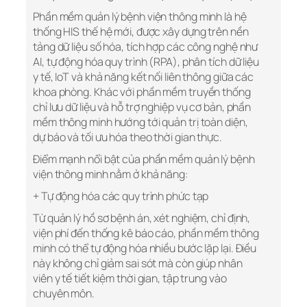
Phần mềm quản lý bệnh viện thông minh là hệ
thống HIS thế hệ mới, được xây dựng trên nền
tảng dữ liệu số hóa, tích hợp các công nghệ như
AI, tự động hóa quy trình (RPA), phân tích dữ liệu
y tế, IoT và khả năng kết nối liên thông giữa các
khoa phòng. Khác với phần mềm truyền thống
chỉ lưu dữ liệu và hỗ trợ nghiệp vụ cơ bản, phần
mềm thông minh hướng tới quản trị toàn diện,
dự báo và tối ưu hóa theo thời gian thực.
Điểm mạnh nổi bật của phần mềm quản lý bệnh
viện thông minh nằm ở khả năng:
+ Tự động hóa các quy trình phức tạp
Từ quản lý hồ sơ bệnh án, xét nghiệm, chỉ định,
viện phí đến thống kê báo cáo, phần mềm thông
minh có thể tự động hóa nhiều bước lặp lại. Điều
này không chỉ giảm sai sót mà còn giúp nhân
viên y tế tiết kiệm thời gian, tập trung vào
chuyên môn.