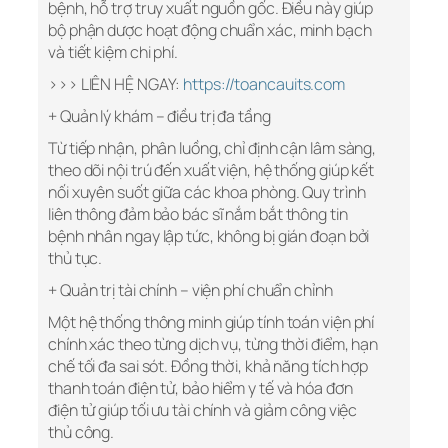
bệnh, hỗ trợ truy xuất nguồn gốc. Điều này giúp
bộ phận dược hoạt động chuẩn xác, minh bạch
và tiết kiệm chi phí.
>>> LIÊN HỆ NGAY:
https://toancauits.com
+ Quản lý khám – điều trị đa tầng
Từ tiếp nhận, phân luồng, chỉ định cận lâm sàng,
theo dõi nội trú đến xuất viện, hệ thống giúp kết
nối xuyên suốt giữa các khoa phòng. Quy trình
liên thông đảm bảo bác sĩ nắm bắt thông tin
bệnh nhân ngay lập tức, không bị gián đoạn bởi
thủ tục.
+ Quản trị tài chính – viện phí chuẩn chỉnh
Một hệ thống thông minh giúp tính toán viện phí
chính xác theo từng dịch vụ, từng thời điểm, hạn
chế tối đa sai sót. Đồng thời, khả năng tích hợp
thanh toán điện tử, bảo hiểm y tế và hóa đơn
điện tử giúp tối ưu tài chính và giảm công việc
thủ công.