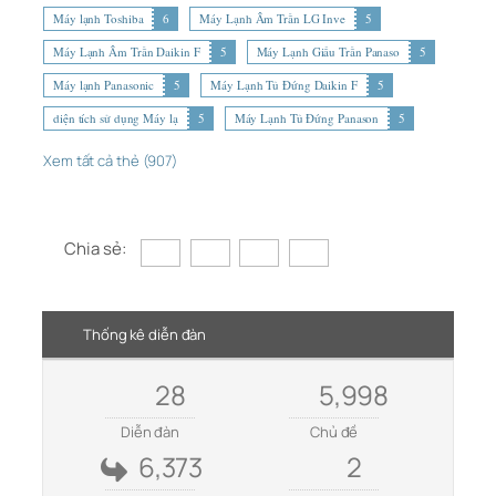
Máy lạnh Toshiba
6
Máy Lạnh Âm Trần LG Inve
5
Máy Lạnh Âm Trần Daikin F
5
Máy Lạnh Giấu Trần Panaso
5
Máy lạnh Panasonic
5
Máy Lạnh Tủ Đứng Daikin F
5
diện tích sử dụng Máy lạ
5
Máy Lạnh Tủ Đứng Panason
5
Xem tất cả thẻ (907)
Chia sẻ:
Thống kê diễn đàn
28
5,998
Diễn đàn
Chủ đề
6,373
2