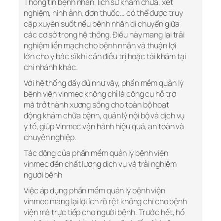
Thông tin bệnh nhân, lịch sử khám chữa, xét
nghiệm, hình ảnh, đơn thuốc… có thể được truy
cập xuyên suốt nếu bệnh nhân di chuyển giữa
các cơ sở trong hệ thống. Điều này mang lại trải
nghiệm liền mạch cho bệnh nhân và thuận lợi
lớn cho y bác sĩ khi cần điều trị hoặc tái khám tại
chi nhánh khác.
Với hệ thống đầy đủ như vậy, phần mềm quản lý
bệnh viện vinmec không chỉ là công cụ hỗ trợ
mà trở thành xương sống cho toàn bộ hoạt
động khám chữa bệnh, quản lý nội bộ và dịch vụ
y tế, giúp Vinmec vận hành hiệu quả, an toàn và
chuyên nghiệp.
Tác động của phần mềm quản lý bệnh viện
vinmec đến chất lượng dịch vụ và trải nghiệm
người bệnh
Việc áp dụng phần mềm quản lý bệnh viện
vinmec mang lại lợi ích rõ rệt không chỉ cho bệnh
viện mà trực tiếp cho người bệnh. Trước hết, hồ