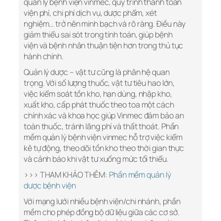
quản lý bệnh viện vinmec, quy trình thanh toán
viện phí, chi phí dịch vụ, dược phẩm, xét
nghiệm… trở nên minh bạch và rõ ràng. Điều này
giảm thiểu sai sót trong tính toán, giúp bệnh
viện và bệnh nhân thuận tiện hơn trong thủ tục
hành chính.
Quản lý dược – vật tư cũng là phân hệ quan
trọng. Với số lượng thuốc, vật tư tiêu hao lớn,
việc kiểm soát tồn kho, hạn dùng, nhập kho,
xuất kho, cấp phát thuốc theo toa một cách
chính xác và khoa học giúp Vinmec đảm bảo an
toàn thuốc, tránh lãng phí và thất thoát. Phần
mềm quản lý bệnh viện vinmec hỗ trợ việc kiểm
kê tự động, theo dõi tồn kho theo thời gian thực
và cảnh báo khi vật tư xuống mức tối thiểu.
>>> THAM KHẢO THÊM:
Phần mềm quản lý
dược bệnh viện
Với mạng lưới nhiều bệnh viện/chi nhánh, phần
mềm cho phép đồng bộ dữ liệu giữa các cơ sở.