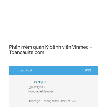
Phần mềm quản lý bệnh viện Vinmec –
Toancauits.com
Last Post
RSS
katty01
(@katty01)
Honorable Member
Tham gia: 9 tháng trước
Bài viết: 236