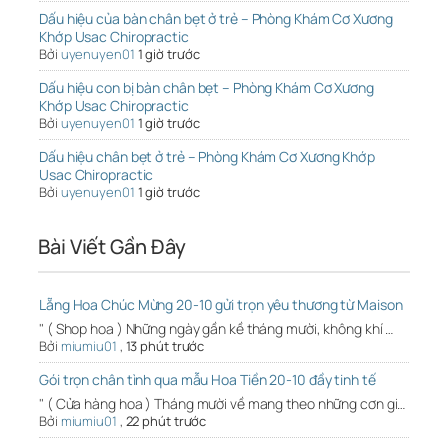
Dấu hiệu của bàn chân bẹt ở trẻ – Phòng Khám Cơ Xương
Khớp Usac Chiropractic
Bởi
uyenuyen01
1 giờ trước
Dấu hiệu con bị bàn chân bẹt – Phòng Khám Cơ Xương
Khớp Usac Chiropractic
Bởi
uyenuyen01
1 giờ trước
Dấu hiệu chân bẹt ở trẻ – Phòng Khám Cơ Xương Khớp
Usac Chiropractic
Bởi
uyenuyen01
1 giờ trước
Bài Viết Gần Đây
Lẵng Hoa Chúc Mừng 20-10 gửi trọn yêu thương từ Maison
" ( Shop hoa ) Những ngày gần kề tháng mười, không khí …
Bởi
miumiu01
,
13 phút trước
Gói trọn chân tình qua mẫu Hoa Tiền 20-10 đầy tinh tế
" ( Cửa hàng hoa ) Tháng mười về mang theo những cơn gi…
Bởi
miumiu01
,
22 phút trước