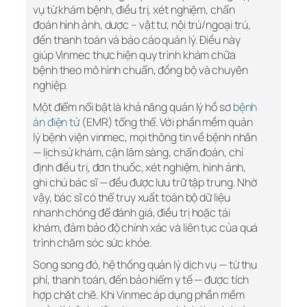
vụ từ khám bệnh, điều trị, xét nghiệm, chẩn
đoán hình ảnh, dược – vật tư, nội trú/ngoại trú,
đến thanh toán và báo cáo quản lý. Điều này
giúp Vinmec thực hiện quy trình khám chữa
bệnh theo mô hình chuẩn, đồng bộ và chuyên
nghiệp.
Một điểm nổi bật là khả năng quản lý hồ sơ
bệnh
án điện tử
(EMR) tổng thể. Với phần mềm quản
lý bệnh viện vinmec, mọi thông tin về bệnh nhân
— lịch sử khám, cận lâm sàng, chẩn đoán, chỉ
định điều trị, đơn thuốc, xét nghiệm, hình ảnh,
ghi chú bác sĩ — đều được lưu trữ tập trung. Nhờ
vậy, bác sĩ có thể truy xuất toàn bộ dữ liệu
nhanh chóng để đánh giá, điều trị hoặc tái
khám, đảm bảo độ chính xác và liên tục của quá
trình chăm sóc sức khỏe.
Song song đó, hệ thống quản lý dịch vụ — từ thu
phí, thanh toán, đến bảo hiểm y tế — được tích
hợp chặt chẽ. Khi Vinmec áp dụng phần mềm