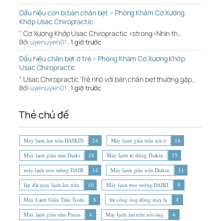
Dấu hiệu con bị bàn chân bẹt – Phòng Khám Cơ Xương
Khớp Usac Chiropractic
" Cơ Xương Khớp Usac Chiropractic <strong>Nhìn th…
Bởi
uyenuyen01
,
1 giờ trước
Dấu hiệu chân bẹt ở trẻ – Phòng Khám Cơ Xương Khớp
Usac Chiropractic
" Usac Chiropractic Trẻ nhỏ với bàn chân bẹt thường gặp…
Bởi
uyenuyen01
,
1 giờ trước
Thẻ chủ đề
Máy lạnh âm trần DAIKIN
24
Máy lạnh giấu trần nối ố
18
Máy lạnh giấu trần Daiki
18
Máy lạnh tủ đứng Daikin
15
máy lạnh treo tường DAIK
14
Máy lạnh giấu trần Daikin
11
lắp đặt máy lạnh âm trần
10
Máy lạnh treo tường DAIKI
9
Máy Lạnh Giấu Trần Toshi
8
thi công ống đồng máy lạ
8
Máy lạnh giấu trần Panas
6
Máy lạnh âm trần nối ống
6