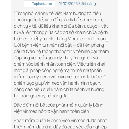
19/01/2026 8:54 sáng
Topic starter
“Trong bối cảnh y tế Việt Nam hướng tới tiêu
chuẩn quốc tế, vấn đề quản lý hồ sơ bệnh án,
dịch vụ y tế, dữ liệu khám chữa bệnh, dược – vật
tư và liên thông giữa các cơ sở khám chữa bệnh
trở nên thiết yếu. Hệ thống Vinmec — một mạng
lưới bệnh viện tư nhân nổi bật — đã tiên phong
đầu tư vào hệ thống thông tin y tế hiện đại nhằm
đáp ứng yêu cầu quản lý chuyên nghiệp và
chăm sóc bệnh nhân toàn diện. Việc triển khai
một giải pháp công nghệ mạnh mẽ như phần
mềm quản lý bệnh viện vinmec chính là bước đi
chiến lược giúp Vinmec vận hành minh bạch,
nâng cao hiệu quả khám chữa bệnh và hướng
tới trải nghiệm y tế hàng đầu.
Đặc điểm nổi bật của phần mềm quản lý bệnh
viện vinmec hỗ trợ vận hành toàn diện
Phần mềm quản lý bệnh viện vinmec được phát
triển nhằm đáp ứng đầy đủ các yêu cầu nghiệp