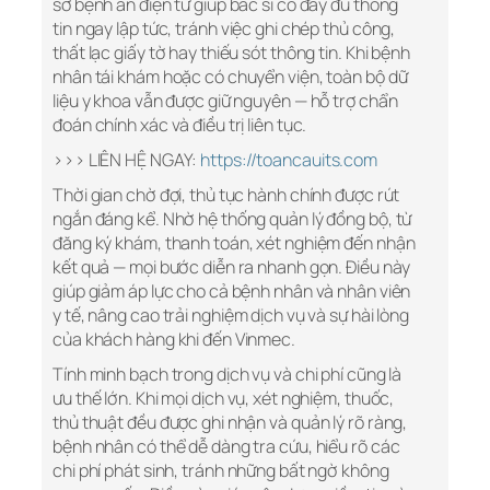
sơ bệnh án điện tử giúp bác sĩ có đầy đủ thông
tin ngay lập tức, tránh việc ghi chép thủ công,
thất lạc giấy tờ hay thiếu sót thông tin. Khi bệnh
nhân tái khám hoặc có chuyển viện, toàn bộ dữ
liệu y khoa vẫn được giữ nguyên — hỗ trợ chẩn
đoán chính xác và điều trị liên tục.
>>> LIÊN HỆ NGAY:
https://toancauits.com
Thời gian chờ đợi, thủ tục hành chính được rút
ngắn đáng kể. Nhờ hệ thống quản lý đồng bộ, từ
đăng ký khám, thanh toán, xét nghiệm đến nhận
kết quả — mọi bước diễn ra nhanh gọn. Điều này
giúp giảm áp lực cho cả bệnh nhân và nhân viên
y tế, nâng cao trải nghiệm dịch vụ và sự hài lòng
của khách hàng khi đến Vinmec.
Tính minh bạch trong dịch vụ và chi phí cũng là
ưu thế lớn. Khi mọi dịch vụ, xét nghiệm, thuốc,
thủ thuật đều được ghi nhận và quản lý rõ ràng,
bệnh nhân có thể dễ dàng tra cứu, hiểu rõ các
chi phí phát sinh, tránh những bất ngờ không