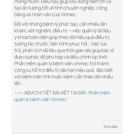
mong muốn. Điều này giúp xây dựng niềm tin và
tạo ấn tượng tốt về tính chuyên nghiệp, công
bằng và nhân văn của Vinmec.
Đối với những bệnh lý phức tạp, cần nhiều lần
khám, xét nghiệm, điều trị — việc quản lý dữ liệu
y khoa toàn diện giúp theo dõi hiệu quả điều trị,
tương tác thuốc, tiến trình phục hồi… Việc lưu
trữ, phân tích dữ liệu qua thời gian dài giúp bác sĩ
đưa ra phác đồ phù hợp và điều chỉnh kịp thời.
Phần mềm quản lý bệnh viện vinmec trở thành
công cụ hỗ trợ điều trị dài hạn hiệu quả, đặc biệt
với bệnh mãn tính hoặc bệnh cần theo dõi nhiều
lần.
>>> XEM CHI TIẾT BÀI VIẾT TẠI ĐÂY:
Phần mềm
quản lý bệnh viện Vinmec
“
Trích dẫn