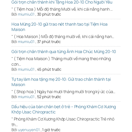
Gói trọn chân thành khi Tặng Hoa 20-10 Cho Người Yêu
" ( Tiệm hoa ) Mỗi độ tháng Mười về, khi cái nắng hanh …
Bởi
miumiu01
,
30 phút trước
Hoa Mừng 20-10 gửi trao nét thanh tao tại Tiệm Hoa
Maison
" ( Hoa Maison ) Mỗi độ tháng mười về, khi cái nắng han…
Bởi
miumiu01
,
37 phút trước
Gói trọn chân thành qua từng Ảnh Hoa Chúc Mừng 20-10
" ( Tiệm hoa Maison ) Tháng mười về mang theo những
cơn…
Bởi
miumiu01
,
45 phút trước
Tự tay làm hoa tặng mẹ 20-10: Gửi trao chân thành tại
Maison
" ( Shop hoa ) Ngày hai mươi tháng mười trong ký ức của…
Bởi
miumiu01
,
52 phút trước
Dấu hiệu của bàn chân bẹt ở trẻ – Phòng Khám Cơ Xương
Khớp Usac Chiropractic
" Phòng Khám Cơ Xương Khớp Usac Chiropractic Trẻ nhỏ
th…
Bởi
uyenuyen01
,
1 giờ trước