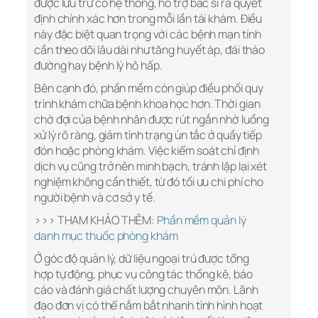
được lưu trữ có hệ thống, hỗ trợ bác sĩ ra quyết
định chính xác hơn trong mỗi lần tái khám. Điều
này đặc biệt quan trọng với các bệnh mạn tính
cần theo dõi lâu dài như tăng huyết áp, đái tháo
đường hay bệnh lý hô hấp.
Bên cạnh đó, phần mềm còn giúp điều phối quy
trình khám chữa bệnh khoa học hơn. Thời gian
chờ đợi của bệnh nhân được rút ngắn nhờ luồng
xử lý rõ ràng, giảm tình trạng ùn tắc ở quầy tiếp
đón hoặc phòng khám. Việc kiểm soát chỉ định
dịch vụ cũng trở nên minh bạch, tránh lặp lại xét
nghiệm không cần thiết, từ đó tối ưu chi phí cho
người bệnh và cơ sở y tế.
>>> THAM KHẢO THÊM:
Phần mềm quản lý
danh mục thuốc phòng khám
Ở góc độ quản lý, dữ liệu ngoại trú được tổng
hợp tự động, phục vụ công tác thống kê, báo
cáo và đánh giá chất lượng chuyên môn. Lãnh
đạo đơn vị có thể nắm bắt nhanh tình hình hoạt