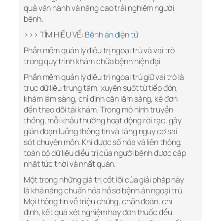
quả vận hành và nâng cao trải nghiệm người
bệnh.
>>> TÌM HIỂU VỀ:
Bệnh án điện tử
Phần mềm quản lý điều trị ngoại trú và vai trò
trong quy trình khám chữa bệnh hiện đại
Phần mềm quản lý điều trị ngoại trú giữ vai trò là
trục dữ liệu trung tâm, xuyên suốt từ tiếp đón,
khám lâm sàng, chỉ định cận lâm sàng, kê đơn
đến theo dõi tái khám. Trong mô hình truyền
thống, mỗi khâu thường hoạt động rời rạc, gây
gián đoạn luồng thông tin và tăng nguy cơ sai
sót chuyên môn. Khi được số hóa và liên thông,
toàn bộ dữ liệu điều trị của người bệnh được cập
nhật tức thời và nhất quán.
Một trong những giá trị cốt lõi của giải pháp này
là khả năng chuẩn hóa hồ sơ bệnh án ngoại trú.
Mọi thông tin về triệu chứng, chẩn đoán, chỉ
định, kết quả xét nghiệm hay đơn thuốc đều