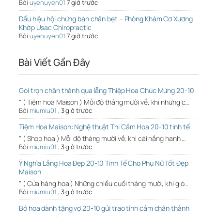
Bởi
uyenuyen01
7 giờ trước
Dấu hiệu hội chứng bàn chân bẹt – Phòng Khám Cơ Xương
Khớp Usac Chiropractic
Bởi
uyenuyen01
7 giờ trước
Bài Viết Gần Đây
Gói trọn chân thành qua lẵng Thiệp Hoa Chúc Mừng 20-10
" ( Tiệm hoa Maison ) Mỗi độ tháng mười về, khi những c…
Bởi
miumiu01
,
3 giờ trước
Tiệm Hoa Maison: Nghệ thuật Thi Cắm Hoa 20-10 tinh tế
" ( Shop hoa ) Mỗi độ tháng mười về, khi cái nắng hanh …
Bởi
miumiu01
,
3 giờ trước
Ý Nghĩa Lẵng Hoa Đẹp 20-10 Tinh Tế Cho Phụ Nữ Tốt Đẹp
Maison
" ( Cửa hàng hoa ) Những chiều cuối tháng mười, khi gió…
Bởi
miumiu01
,
3 giờ trước
Bó hoa dành tặng vợ 20-10 gửi trao tình cảm chân thành