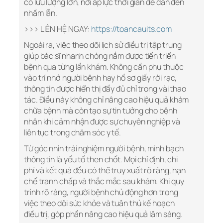
có lưu lượng lớn, nơi áp lực thời gian dễ dẫn đến
nhầm lẫn.
>>> LIÊN HỆ NGAY:
https://toancauits.com
Ngoài ra, việc theo dõi lịch sử điều trị tập trung
giúp bác sĩ nhanh chóng nắm được tiến triển
bệnh qua từng lần khám. Không cần phụ thuộc
vào trí nhớ người bệnh hay hồ sơ giấy rời rạc,
thông tin được hiển thị đầy đủ chỉ trong vài thao
tác. Điều này không chỉ nâng cao hiệu quả khám
chữa bệnh mà còn tạo sự tin tưởng cho bệnh
nhân khi cảm nhận được sự chuyên nghiệp và
liên tục trong chăm sóc y tế.
Từ góc nhìn trải nghiệm người bệnh, minh bạch
thông tin là yếu tố then chốt. Mọi chỉ định, chi
phí và kết quả đều có thể truy xuất rõ ràng, hạn
chế tranh chấp và thắc mắc sau khám. Khi quy
trình rõ ràng, người bệnh chủ động hơn trong
việc theo dõi sức khỏe và tuân thủ kế hoạch
điều trị, góp phần nâng cao hiệu quả lâm sàng.