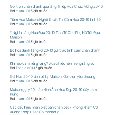
Gói trọn chân thành qua lẵng Thiệp Hoa Chúc Mừng 20-10
Bởi
miumiu01
3 giờ trước
Tiệm Hoa Maison: Nghệ thuật Thi Cắm Hoa 20-10 tinh tế
Bởi
miumiu01
3 giờ trước
Ý Nghĩa Lẵng Hoa Đẹp 20-10 Tinh Tế Cho Phụ Nữ Tốt Đẹp
Maison
Bởi
miumiu01
3 giờ trước
Bó hoa dành tặng vợ 20-10 gửi trao tình cảm chân thành
Bởi
miumiu01
3 giờ trước
Khi nào cần niềng răng? 3 dấu hiệu nên niềng răng sớm
Bởi
ThegioieSIM
3 giờ trước
Giá Hoa 20-10 tinh tế tại Maison: Gói trọn yêu thương
Bởi
miumiu01
3 giờ trước
Maison gợi ý 20 mẫu Hình Ảnh Hoa Đẹp 20-10 đầy cảm
hứng
Bởi
miumiu01
3 giờ trước
Các dấu hiệu nhận biết bàn chân bẹt – Phòng Khám Cơ
Xương Khớp Usac Chiropractic