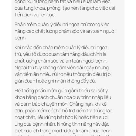
động, xu hướng bệnh tật và hiệu suất làm việc
của từng khoa, phòng, tạo nền tảng cho việc cải
tiến dịch vụ liên tục.
Phần mềm quản lý điều trị ngoại trú trong việc
nâng cao chất lượng chăm sóc và an toàn người
bệnh
Khi nhắc đến phần mềm quản lý điều trị ngoại
trú, yếu tố được quan tâm hàng đầu chính là
chất lượng chăm sóc và an toàn người bệnh.
Ngoại trú tuy không nằm viện dài ngày nhưng
vẫn tiềm ẩn nhiều rủi ro nếu thông tin điều trị bị
gián đoạn hoặc ghi nhận không đầy đủ.
Hệ thống phần mềm giúp giảm thiểu sai sót y
khoa bằng cách chuẩn hóa quy trình nhập liệu
và cảnh báo chuyên môn. Chẳng hạn, khi kê
đơn, phần mềm có thể hỗ trợ kiểm tra trùng lặp
hoạt chất, liều dùng bất hợp lý hoặc tiền sử dị
ứng của bệnh nhân. Những tính năng này đặc
biệt hữu ích trong môi trường khám chữa bệnh