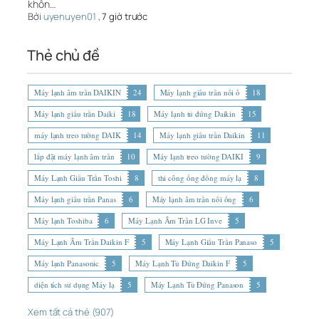
khôn…
Bởi
uyenuyen01
,
7 giờ trước
Thẻ chủ đề
Máy lạnh âm trần DAIKIN
24
Máy lạnh giấu trần nối ố
18
Máy lạnh giấu trần Daiki
18
Máy lạnh tủ đứng Daikin
15
máy lạnh treo tường DAIK
14
Máy lạnh giấu trần Daikin
11
lắp đặt máy lạnh âm trần
10
Máy lạnh treo tường DAIKI
9
Máy Lạnh Giấu Trần Toshi
8
thi công ống đồng máy lạ
8
Máy lạnh giấu trần Panas
6
Máy lạnh âm trần nối ống
6
Máy lạnh Toshiba
6
Máy Lạnh Âm Trần LG Inve
5
Máy Lạnh Âm Trần Daikin F
5
Máy Lạnh Giấu Trần Panaso
5
Máy lạnh Panasonic
5
Máy Lạnh Tủ Đứng Daikin F
5
diện tích sử dụng Máy lạ
5
Máy Lạnh Tủ Đứng Panason
5
Xem tất cả thẻ (907)