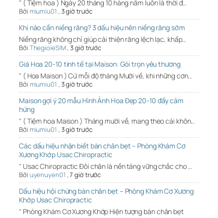
" ( Tiệm hoa ) Ngày 20 tháng 10 hàng năm luôn là thời đ…
Bởi
miumiu01
,
3 giờ trước
Khi nào cần niềng răng? 3 dấu hiệu nên niềng răng sớm
Niềng răng không chỉ giúp cải thiện răng lệch lạc, khấp…
Bởi
ThegioieSIM
,
3 giờ trước
Giá Hoa 20-10 tinh tế tại Maison: Gói trọn yêu thương
" ( Hoa Maison ) Cứ mỗi độ tháng Mười về, khi những cơn…
Bởi
miumiu01
,
3 giờ trước
Maison gợi ý 20 mẫu Hình Ảnh Hoa Đẹp 20-10 đầy cảm
hứng
" ( Tiệm hoa Maison ) Tháng mười về, mang theo cái khôn…
Bởi
miumiu01
,
3 giờ trước
Các dấu hiệu nhận biết bàn chân bẹt – Phòng Khám Cơ
Xương Khớp Usac Chiropractic
" Usac Chiropractic Đôi chân là nền tảng vững chắc cho …
Bởi
uyenuyen01
,
7 giờ trước
Dấu hiệu hội chứng bàn chân bẹt – Phòng Khám Cơ Xương
Khớp Usac Chiropractic
" Phòng Khám Cơ Xương Khớp Hiện tượng bàn chân bẹt