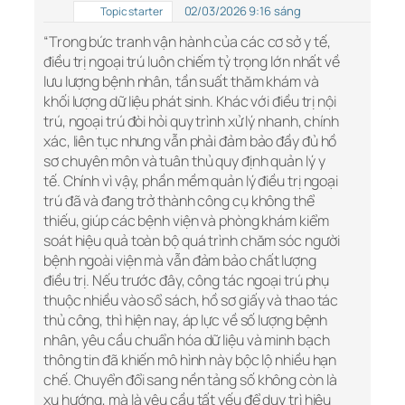
02/03/2026 9:16 sáng
Topic starter
“Trong bức tranh vận hành của các cơ sở y tế,
điều trị ngoại trú luôn chiếm tỷ trọng lớn nhất về
lưu lượng bệnh nhân, tần suất thăm khám và
khối lượng dữ liệu phát sinh. Khác với điều trị nội
trú, ngoại trú đòi hỏi quy trình xử lý nhanh, chính
xác, liên tục nhưng vẫn phải đảm bảo đầy đủ hồ
sơ chuyên môn và tuân thủ quy định quản lý y
tế. Chính vì vậy, phần mềm quản lý điều trị ngoại
trú đã và đang trở thành công cụ không thể
thiếu, giúp các bệnh viện và phòng khám kiểm
soát hiệu quả toàn bộ quá trình chăm sóc người
bệnh ngoài viện mà vẫn đảm bảo chất lượng
điều trị. Nếu trước đây, công tác ngoại trú phụ
thuộc nhiều vào sổ sách, hồ sơ giấy và thao tác
thủ công, thì hiện nay, áp lực về số lượng bệnh
nhân, yêu cầu chuẩn hóa dữ liệu và minh bạch
thông tin đã khiến mô hình này bộc lộ nhiều hạn
chế. Chuyển đổi sang nền tảng số không còn là
xu hướng, mà là yêu cầu tất yếu để duy trì hiệu