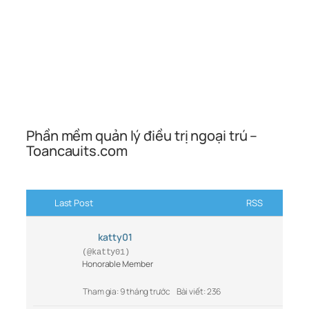
Phần mềm quản lý điều trị ngoại trú –
Toancauits.com
Last Post
RSS
katty01
(@katty01)
Honorable Member
Tham gia: 9 tháng trước
Bài viết: 236