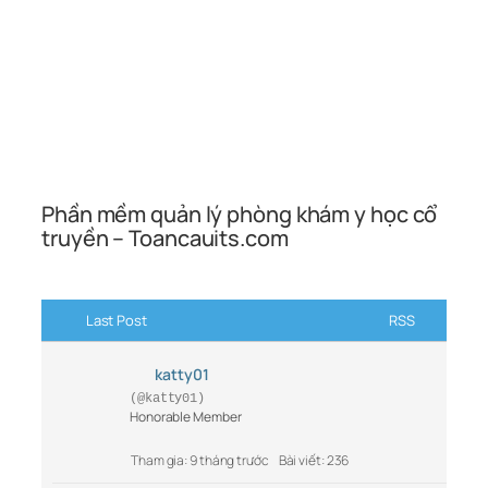
Phần mềm quản lý phòng khám y học cổ
truyền – Toancauits.com
Last Post
RSS
katty01
(@katty01)
Honorable Member
Tham gia: 9 tháng trước
Bài viết: 236