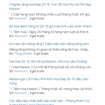
Ý Nghĩa Lẵng Hoa Đẹp 20-10 Tinh Tế Cho Phụ Nữ Tốt Đẹp
Maison
" ( Cửa hàng hoa ) Những chiều cuối tháng mười, khi gió…
Bởi
miumiu01
,
2 giờ trước
Bó hoa dành tặng vợ 20-10 gửi trao tình cảm chân thành
" ( Tiệm hoa ) Ngày 20 tháng 10 hàng năm luôn là thời đ…
Bởi
miumiu01
,
2 giờ trước
Khi nào cần niềng răng? 3 dấu hiệu nên niềng răng sớm
Niềng răng không chỉ giúp cải thiện răng lệch lạc, khấp…
Bởi
ThegioieSIM
,
2 giờ trước
Giá Hoa 20-10 tinh tế tại Maison: Gói trọn yêu thương
" ( Hoa Maison ) Cứ mỗi độ tháng Mười về, khi những cơn…
Bởi
miumiu01
,
2 giờ trước
Maison gợi ý 20 mẫu Hình Ảnh Hoa Đẹp 20-10 đầy cảm
hứng
" ( Tiệm hoa Maison ) Tháng mười về, mang theo cái khôn…
Bởi
miumiu01
,
2 giờ trước
Các dấu hiệu nhận biết bàn chân bẹt – Phòng Khám Cơ
Xương Khớp Usac Chiropractic