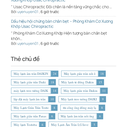
" Usac Chiropractic Đôi chân là nền tảng vững chắc cho …
Bởi
uyenuyen01
,
6 giờ trước
Dấu hiệu hội chứng bàn chân bẹt – Phòng Khám Cơ Xương
Khớp Usac Chiropractic
" Phòng Khám Cơ Xương Khớp Hiện tượng bàn chân bẹt
khôn…
Bởi
uyenuyen01
,
6 giờ trước
Thẻ chủ đề
Máy lạnh âm trần DAIKIN
24
Máy lạnh giấu trần nối ố
18
Máy lạnh giấu trần Daiki
18
Máy lạnh tủ đứng Daikin
15
máy lạnh treo tường DAIK
14
Máy lạnh giấu trần Daikin
11
lắp đặt máy lạnh âm trần
10
Máy lạnh treo tường DAIKI
9
Máy Lạnh Giấu Trần Toshi
8
thi công ống đồng máy lạ
8
Máy lạnh giấu trần Panas
6
Máy lạnh âm trần nối ống
6
Máy lạnh Toshiba
6
Máy Lạnh Âm Trần LG Inve
5