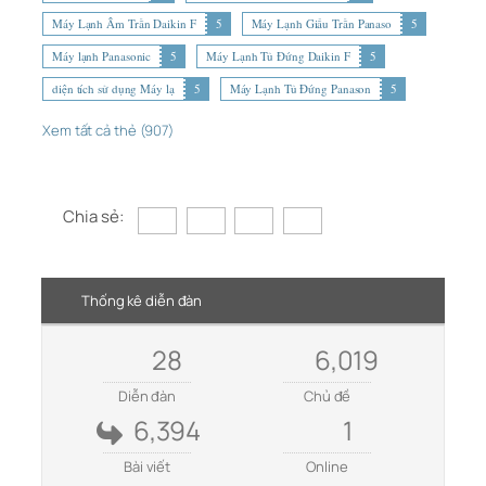
Máy Lạnh Âm Trần Daikin F
5
Máy Lạnh Giấu Trần Panaso
5
Máy lạnh Panasonic
5
Máy Lạnh Tủ Đứng Daikin F
5
diện tích sử dụng Máy lạ
5
Máy Lạnh Tủ Đứng Panason
5
Xem tất cả thẻ (907)
Chia sẻ:
Thống kê diễn đàn
28
6,019
Diễn đàn
Chủ đề
6,394
1
Bài viết
Online