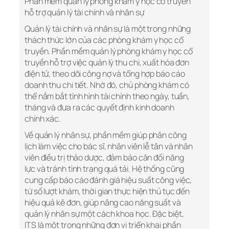
Phần mềm quản lý phòng khám y học cổ truyền
hỗ trợ quản lý tài chính và nhân sự
Quản lý tài chính và nhân sự là một trong những
thách thức lớn của các phòng khám y học cổ
truyền. Phần mềm quản lý phòng khám y học cổ
truyền hỗ trợ việc quản lý thu chi, xuất hóa đơn
điện tử, theo dõi công nợ và tổng hợp báo cáo
doanh thu chi tiết. Nhờ đó, chủ phòng khám có
thể nắm bắt tình hình tài chính theo ngày, tuần,
tháng và đưa ra các quyết định kinh doanh
chính xác.
Về quản lý nhân sự, phần mềm giúp phân công
lịch làm việc cho bác sĩ, nhân viên lễ tân và nhân
viên điều trị thảo dược, đảm bảo cân đối năng
lực và tránh tình trạng quá tải. Hệ thống cũng
cung cấp báo cáo đánh giá hiệu suất công việc,
từ số lượt khám, thời gian thực hiện thủ tục đến
hiệu quả kê đơn, giúp nâng cao năng suất và
quản lý nhân sự một cách khoa học. Đặc biệt,
ITS là một trong những đơn vị triển khai phần