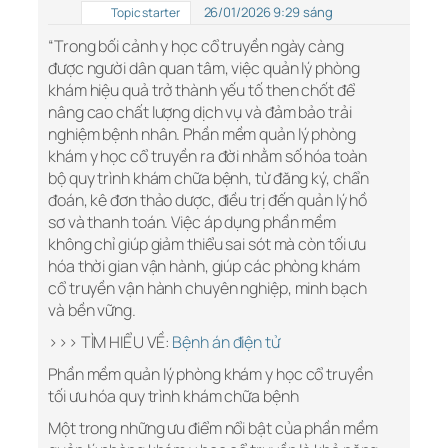
26/01/2026 9:29 sáng
Topic starter
“Trong bối cảnh y học cổ truyền ngày càng
được người dân quan tâm, việc quản lý phòng
khám hiệu quả trở thành yếu tố then chốt để
nâng cao chất lượng dịch vụ và đảm bảo trải
nghiệm bệnh nhân. Phần mềm quản lý phòng
khám y học cổ truyền ra đời nhằm số hóa toàn
bộ quy trình khám chữa bệnh, từ đăng ký, chẩn
đoán, kê đơn thảo dược, điều trị đến quản lý hồ
sơ và thanh toán. Việc áp dụng phần mềm
không chỉ giúp giảm thiểu sai sót mà còn tối ưu
hóa thời gian vận hành, giúp các phòng khám
cổ truyền vận hành chuyên nghiệp, minh bạch
và bền vững.
>>> TÌM HIỂU VỀ:
Bệnh án điện tử
Phần mềm quản lý phòng khám y học cổ truyền
tối ưu hóa quy trình khám chữa bệnh
Một trong những ưu điểm nổi bật của phần mềm