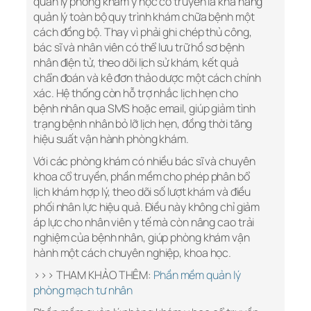
quản lý phòng khám y học cổ truyền là khả năng
quản lý toàn bộ quy trình khám chữa bệnh một
cách đồng bộ. Thay vì phải ghi chép thủ công,
bác sĩ và nhân viên có thể lưu trữ hồ sơ bệnh
nhân điện tử, theo dõi lịch sử khám, kết quả
chẩn đoán và kê đơn thảo dược một cách chính
xác. Hệ thống còn hỗ trợ nhắc lịch hẹn cho
bệnh nhân qua SMS hoặc email, giúp giảm tình
trạng bệnh nhân bỏ lỡ lịch hẹn, đồng thời tăng
hiệu suất vận hành phòng khám.
Với các phòng khám có nhiều bác sĩ và chuyên
khoa cổ truyền, phần mềm cho phép phân bổ
lịch khám hợp lý, theo dõi số lượt khám và điều
phối nhân lực hiệu quả. Điều này không chỉ giảm
áp lực cho nhân viên y tế mà còn nâng cao trải
nghiệm của bệnh nhân, giúp phòng khám vận
hành một cách chuyên nghiệp, khoa học.
>>> THAM KHẢO THÊM:
Phần mềm quản lý
phòng mạch tư nhân