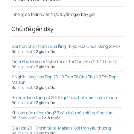
Không có thành viên trực tuyến ngay bây giờ
Chủ đề gần đây
Gói trọn chân thành qua lẵng Thiệp Hoa Chúc Mừng 20-10
Bởi
miumiu01
2 giờ trước
Tiệm Hoa Maison: Nghệ thuật Thi Cắm Hoa 20-10 tinh tế
Bởi
miumiu01
2 giờ trước
Ý Nghĩa Lẵng Hoa Đẹp 20-10 Tinh Tế Cho Phụ Nữ Tốt Đẹp
Maison
Bởi
miumiu01
2 giờ trước
Bó hoa dành tặng vợ 20-10 gửi trao tình cảm chân thành
Bởi
miumiu01
2 giờ trước
Khi nào cần niềng răng? 3 dấu hiệu nên niềng răng sớm
Bởi
ThegioieSIM
2 giờ trước
Giá Hoa 20-10 tinh tế tại Maison: Gói trọn yêu thương
Bởi
miumiu01
2 giờ trước