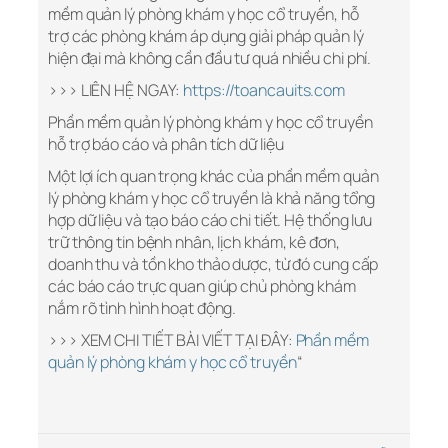
mềm quản lý phòng khám y học cổ truyền, hỗ
trợ các phòng khám áp dụng giải pháp quản lý
hiện đại mà không cần đầu tư quá nhiều chi phí.
>>> LIÊN HỆ NGAY:
https://toancauits.com
Phần mềm quản lý phòng khám y học cổ truyền
hỗ trợ báo cáo và phân tích dữ liệu
Một lợi ích quan trọng khác của phần mềm quản
lý phòng khám y học cổ truyền là khả năng tổng
hợp dữ liệu và tạo báo cáo chi tiết. Hệ thống lưu
trữ thông tin bệnh nhân, lịch khám, kê đơn,
doanh thu và tồn kho thảo dược, từ đó cung cấp
các báo cáo trực quan giúp chủ phòng khám
nắm rõ tình hình hoạt động.
>>> XEM CHI TIẾT BÀI VIẾT TẠI ĐÂY:
Phần mềm
quản lý phòng khám y học cổ truyền
“