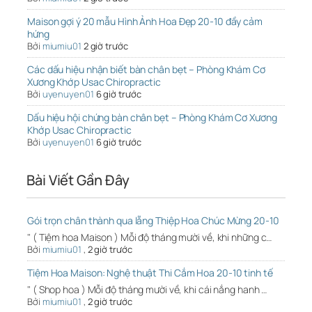
Maison gợi ý 20 mẫu Hình Ảnh Hoa Đẹp 20-10 đầy cảm
hứng
Bởi
miumiu01
2 giờ trước
Các dấu hiệu nhận biết bàn chân bẹt – Phòng Khám Cơ
Xương Khớp Usac Chiropractic
Bởi
uyenuyen01
6 giờ trước
Dấu hiệu hội chứng bàn chân bẹt – Phòng Khám Cơ Xương
Khớp Usac Chiropractic
Bởi
uyenuyen01
6 giờ trước
Bài Viết Gần Đây
Gói trọn chân thành qua lẵng Thiệp Hoa Chúc Mừng 20-10
" ( Tiệm hoa Maison ) Mỗi độ tháng mười về, khi những c…
Bởi
miumiu01
,
2 giờ trước
Tiệm Hoa Maison: Nghệ thuật Thi Cắm Hoa 20-10 tinh tế
" ( Shop hoa ) Mỗi độ tháng mười về, khi cái nắng hanh …
Bởi
miumiu01
,
2 giờ trước