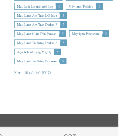
Máy lạnh âm trần nối ống
6
Máy lạnh Toshiba
6
Máy Lạnh Âm Trần LG Inve
5
Máy Lạnh Âm Trần Daikin F
5
Máy Lạnh Giấu Trần Panaso
5
Máy lạnh Panasonic
5
Máy Lạnh Tủ Đứng Daikin F
5
diện tích sử dụng Máy lạ
5
Máy Lạnh Tủ Đứng Panason
5
Xem tất cả thẻ (907)