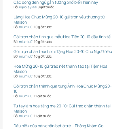
Các dòng đèn ngủ gắn tường phổ biến hiện nay
Bởi
nguoiaylaai
8 giờ trước
Lẵng Hoa Chúc Mừng 20-10 gửi trọn yêu thương từ
Maison
Bởi
miumiu01
10 giờ trước
Gói trọn chân tình qua mẫu Hoa Tiền 20-10 đầy tinh tế
Bởi
miumiu01
10 giờ trước
Gói trọn chân thành khi Tặng Hoa 20-10 Cho Người Yêu
Bởi
miumiu01
10 giờ trước
Hoa Mừng 20-10 gửi trao nét thanh tao tại Tiệm Hoa
Maison
Bởi
miumiu01
10 giờ trước
Gói trọn chân thành qua từng Ảnh Hoa Chúc Mừng 20-
10
Bởi
miumiu01
11 giờ trước
Tự tay làm hoa tặng mẹ 20-10: Gửi trao chân thành tại
Maison
Bởi
miumiu01
11 giờ trước
Dấu hiệu của bàn chân bẹt ở trẻ – Phòng Khám Cơ