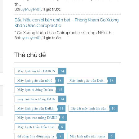
th…
Bởi
uyenuyen01
,
11 giờ trước
Dấu hiệu con bị bàn chân bẹt – Phòng Khám Cơ Xương
Khớp Usac Chiropractic
" Cơ Xương Khớp Usac Chiropractic <strong>Nhìn th…
Bởi
uyenuyen01
,
11 giờ trước
Thẻ chủ đề
Máy lạnh âm trần DAIKIN
24
Máy lạnh giấu trần nối ố
18
Máy lạnh giấu trần Daiki
18
Máy lạnh tủ đứng Daikin
15
máy lạnh treo tường DAIK
14
Máy lạnh giấu trần Daikin
11
lắp đặt máy lạnh âm trần
10
Máy lạnh treo tường DAIKI
9
Máy Lạnh Giấu Trần Toshi
8
thi công ống đồng máy lạ
8
Máy lạnh giấu trần Panas
6