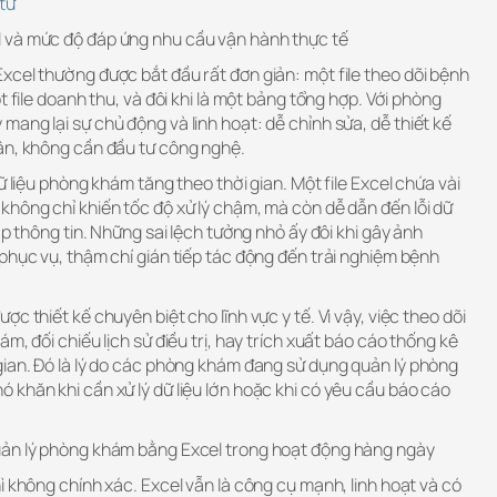
tử
 và mức độ đáp ứng nhu cầu vận hành thực tế
xcel thường được bắt đầu rất đơn giản: một file theo dõi bệnh
t file doanh thu, và đôi khi là một bảng tổng hợp. Với phòng
ang lại sự chủ động và linh hoạt: dễ chỉnh sửa, dễ thiết kế
ân, không cần đầu tư công nghệ.
ữ liệu phòng khám tăng theo thời gian. Một file Excel chứa vài
không chỉ khiến tốc độ xử lý chậm, mà còn dễ dẫn đến lỗi dữ
ặp thông tin. Những sai lệch tưởng nhỏ ấy đôi khi gây ảnh
phục vụ, thậm chí gián tiếp tác động đến trải nghiệm bệnh
c thiết kế chuyên biệt cho lĩnh vực y tế. Vì vậy, việc theo dõi
m, đối chiếu lịch sử điều trị, hay trích xuất báo cáo thống kê
gian. Đó là lý do các phòng khám đang sử dụng quản lý phòng
khăn khi cần xử lý dữ liệu lớn hoặc khi có yêu cầu báo cáo
uản lý phòng khám bằng Excel trong hoạt động hàng ngày
ì không chính xác. Excel vẫn là công cụ mạnh, linh hoạt và có