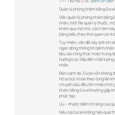
>>> TÌM HIỂU VỀ:
Bệnh án điện 
Quản lý phòng khám bằng Excel
Việc quản lý phòng khám bằng E
nhân, một file quản lý thuốc, mộ
khám quy mô nhỏ, cách làm này m
bảng biểu theo thói quen cá nh
Tuy nhiên, vấn đề nảy sinh khi d
ngàn dòng thông tin bệnh nhân 
liệu, sai công thức hoặc trùng l
hưởng trực tiếp đến chất lượng 
nhân.
Bên cạnh đó, Excel vốn không đượ
hồ sơ sức khỏe theo từng lần khá
chuyên sâu đều tốn nhiều thời 
khám bằng Excel thường gặp khó 
phức tạp.
Ưu – nhược điểm rõ ràng của q
Nếu nói Excel không hiệu quả th