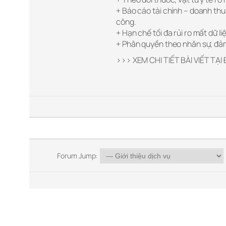
+ Báo cáo tài chính – doanh thu 
công.
+ Hạn chế tối đa rủi ro mất dữ li
+ Phân quyền theo nhân sự, đảm
>>> XEM CHI TIẾT BÀI VIẾT TẠI
Forum Jump: