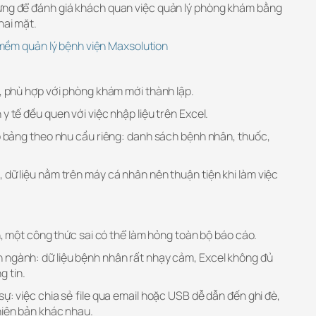
ưng để đánh giá khách quan việc quản lý phòng khám bằng
hai mặt.
ềm quản lý bệnh viện Maxsolution
í, phù hợp với phòng khám mới thành lập.
y tế đều quen với việc nhập liệu trên Excel.
ạo bảng theo nhu cầu riêng: danh sách bệnh nhân, thuốc,
 dữ liệu nằm trên máy cá nhân nên thuận tiện khi làm việc
nh, một công thức sai có thể làm hỏng toàn bộ báo cáo.
 ngành: dữ liệu bệnh nhân rất nhạy cảm, Excel không đủ
 tin.
sự: việc chia sẻ file qua email hoặc USB dễ dẫn đến ghi đè,
hiên bản khác nhau.