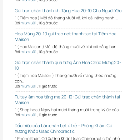
Gói trọn chân thành khi Tặng Hoa 20-10 Cho Người Yêu
" ( Tiệm hoa ) Mỗi độ tháng Mười về, khi cái nắng hanh …
Bởi
miumiu01
,
10 giờ trước
Hoa Mừng 20-10 gửi trao nét thanh tao tại Tiệm Hoa
Maison
" ( Hoa Maison ) Mỗi độ tháng mười về, khi cái nắng han…
Bởi
miumiu01
,
10 giờ trước
Gói trọn chân thành qua từng Ảnh Hoa Chúc Mừng 20-
10
" ( Tiệm hoa Maison ) Tháng mười về mang theo những
cơn…
Bởi
miumiu01
,
11 giờ trước
Tự tay làm hoa tặng mẹ 20-10: Gửi trao chân thành tại
Maison
" ( Shop hoa ) Ngày hai mươi tháng mười trong ký ức của…
Bởi
miumiu01
,
11 giờ trước
Dấu hiệu của bàn chân bẹt ở trẻ – Phòng Khám Cơ
Xương Khớp Usac Chiropractic
" Phòng Khám Cơ Xương Khớp Usac Chiropractic Trẻ nhỏ