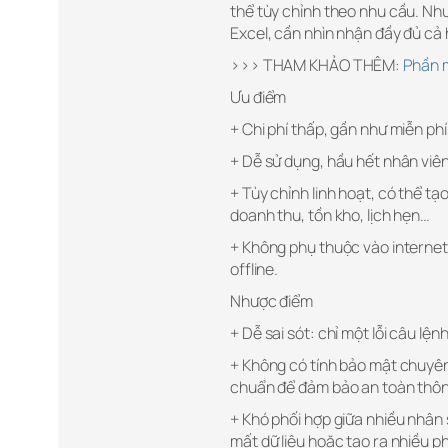
thể tùy chỉnh theo nhu cầu. Nh
Excel, cần nhìn nhận đầy đủ cả 
>>> THAM KHẢO THÊM:
Phần m
Ưu điểm
+ Chi phí thấp, gần như miễn ph
+ Dễ sử dụng, hầu hết nhân viên 
+ Tùy chỉnh linh hoạt, có thể t
doanh thu, tồn kho, lịch hẹn…
+ Không phụ thuộc vào internet,
offline.
Nhược điểm
+ Dễ sai sót: chỉ một lỗi câu lệ
+ Không có tính bảo mật chuyên
chuẩn để đảm bảo an toàn thông
+ Khó phối hợp giữa nhiều nhân 
mất dữ liệu hoặc tạo ra nhiều p