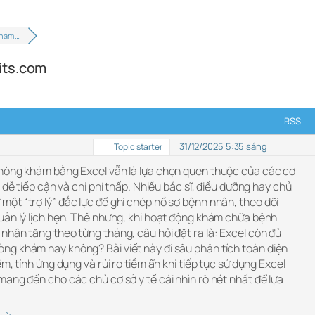
khám …
its.com
RSS
31/12/2025 5:35 sáng
Topic starter
hòng khám bằng Excel vẫn là lựa chọn quen thuộc của các cơ
 dễ tiếp cận và chi phí thấp. Nhiều bác sĩ, điều dưỡng hay chủ
ột “trợ lý” đắc lực để ghi chép hồ sơ bệnh nhân, theo dõi
uản lý lịch hẹn. Thế nhưng, khi hoạt động khám chữa bệnh
hân tăng theo từng tháng, câu hỏi đặt ra là: Excel còn đủ
g khám hay không? Bài viết này đi sâu phân tích toàn diện
m, tính ứng dụng và rủi ro tiềm ẩn khi tiếp tục sử dụng Excel
ang đến cho các chủ cơ sở y tế cái nhìn rõ nét nhất để lựa