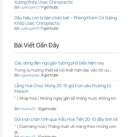
Xương Khớp Usac Chiropractic
Bởi
uyenuyen01
11 giờ trước
Dấu hiệu con bị bàn chân bẹt – Phòng Khám Cơ Xương
Khớp Usac Chiropractic
Bởi
uyenuyen01
11 giờ trước
Bài Viết Gần Đây
Các dòng đèn ngủ gắn tường phổ biến hiện nay
Trong xu hướng thiết kế nội thất hiện đại, việc tối ưu …
Bởi
nguoiaylaai
,
8 giờ trước
Lẵng Hoa Chúc Mừng 20-10 gửi trọn yêu thương từ
Maison
" ( Shop hoa ) Những ngày gần kề tháng mười, không khí
…
Bởi
miumiu01
,
10 giờ trước
Gói trọn chân tình qua mẫu Hoa Tiền 20-10 đầy tinh tế
" ( Cửa hàng hoa ) Tháng mười về mang theo những cơn
gi…
Bởi
miumiu01
,
10 giờ trước