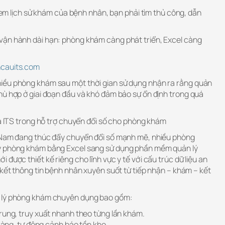
 xem lịch sử khám của bệnh nhân, bạn phải tìm thủ công, dẫn
vận hành dài hạn: phòng khám càng phát triển, Excel càng
ncauits.com
iều phòng khám sau một thời gian sử dụng nhận ra rằng quản
hù hợp ở giai đoạn đầu và khó đảm bảo sự ổn định trong quá
ủa ITS trong hỗ trợ chuyển đổi số cho phòng khám
t Nam đang thúc đẩy chuyển đổi số mạnh mẽ, nhiều phòng
ý phòng khám bằng Excel sang sử dụng phần mềm quản lý
được thiết kế riêng cho lĩnh vực y tế với cấu trúc dữ liệu an
 kết thông tin bệnh nhân xuyên suốt từ tiếp nhận – khám – kết
n lý phòng khám chuyên dụng bao gồm:
rung, truy xuất nhanh theo từng lần khám.
 ràng, tự động cảnh báo tồn kho.