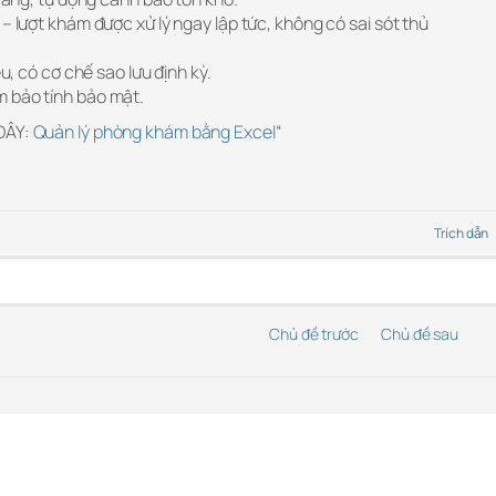
– lượt khám được xử lý ngay lập tức, không có sai sót thủ
ệu, có cơ chế sao lưu định kỳ.
 bảo tính bảo mật.
 ĐÂY:
Quản lý phòng khám bằng Excel
“
Trích dẫn
Chủ đề trước
Chủ đề sau