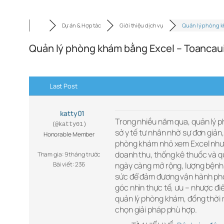
Dự án & Hợp tác
Giới thiệu dịch vụ
Quản lý phòng 
Quản lý phòng khám bằng Excel – Toancau
Last Post
katty01
Trong nhiều năm qua, quản lý p
(@katty01)
sở y tế tư nhân nhờ sự đơn giản,
Honorable Member
phòng khám nhỏ xem Excel như m
doanh thu, thống kê thuốc và q
Tham gia: 9 tháng trước
Bài viết: 236
ngày càng mở rộng, lượng bệnh n
sức để đảm đương vận hành phòn
góc nhìn thực tế, ưu – nhược điể
quản lý phòng khám, đồng thời m
chọn giải pháp phù hợp.