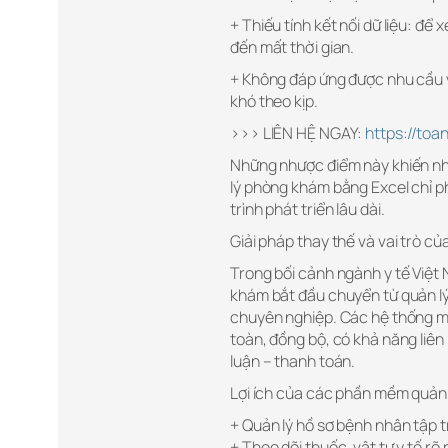
+ Thiếu tính kết nối dữ liệu: để
đến mất thời gian.
+ Không đáp ứng được nhu cầu 
khó theo kịp.
>>> LIÊN HỆ NGAY:
https://toa
Những nhược điểm này khiến nh
lý phòng khám bằng Excel chỉ p
trình phát triển lâu dài.
Giải pháp thay thế và vai trò c
Trong bối cảnh ngành y tế Việ
khám bắt đầu chuyển từ quản l
chuyên nghiệp. Các hệ thống mới 
toàn, đồng bộ, có khả năng liên
luận – thanh toán.
Lợi ích của các phần mềm quả
+ Quản lý hồ sơ bệnh nhân tập t
+ Theo dõi thuốc, vật tư y tế rõ