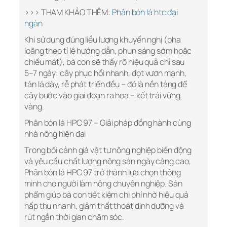
>>> THAM KHẢO THÊM:
Phân bón lá htc đại
ngàn
Khi sử dụng đúng liều lượng khuyến nghị (pha
loãng theo tỉ lệ hướng dẫn, phun sáng sớm hoặc
chiều mát), bà con sẽ thấy rõ hiệu quả chỉ sau
5–7 ngày: cây phục hồi nhanh, đọt vươn mạnh,
tán lá dày, rễ phát triển đều – đó là nền tảng để
cây bước vào giai đoạn ra hoa – kết trái vững
vàng.
Phân bón lá HPC 97 – Giải pháp đồng hành cùng
nhà nông hiện đại
Trong bối cảnh giá vật tư nông nghiệp biến động
và yêu cầu chất lượng nông sản ngày càng cao,
Phân bón lá HPC 97 trở thành lựa chọn thông
minh cho người làm nông chuyên nghiệp. Sản
phẩm giúp bà con tiết kiệm chi phí nhờ hiệu quả
hấp thu nhanh, giảm thất thoát dinh dưỡng và
rút ngắn thời gian chăm sóc.