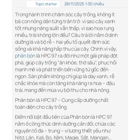
26/11/2025 1:30 chiều
Topic starter
Trong hành trình chăm sóc cây trồng, không ít
bà con nông dân từng trăn trở: vì sao cây xanh
tốt nhưng năng suất vẫn thấp, vì sao hoa rụng
nhiều, trái không lớn đều? Câu trả lời nằm ở dinh
dưỡng lá và bộ rễ – hai yếu tố quyết định sức
sống và khả năng hấp thu của cây. Chính vì vậy,
phân bón
lá HPC 97 ra đời như một giải pháp đột
phá, giúp cây trồng “ăn khỏe, thở sâu”, phục hồi
mạnh mẽ và phát triển bền vững từ gốc đến
ngọn. Sản phẩm không chỉ giúp lá dày xanh, rễ
chắc khỏe mà còn tăng khả năng ra hoa – đậu
trái, mang đến mùa vụ bội thu cho nhà nông.
Phân bón lá HPC 97 – Cung cấp dưỡng chất
toàn diện cho cây trồng
Điểm nổi bật đầu tiên của Phân bón lá HPC 97
nằm ở công thức dinh dưỡng cân đối, chứa các
nguyên tố đa – trung – vi lượng thiết yếu như
Nitơ, Lân, Kali, Bo, Kẽm, Magie, Sắt, Mangan…