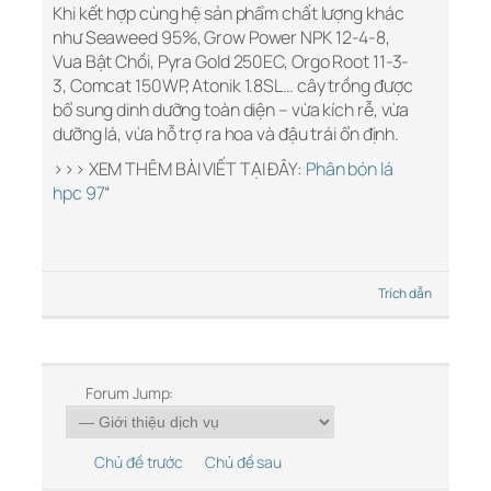
Khi kết hợp cùng hệ sản phẩm chất lượng khác
như Seaweed 95%, Grow Power NPK 12-4-8,
Vua Bật Chồi, Pyra Gold 250EC, Orgo Root 11-3-
3, Comcat 150WP, Atonik 1.8SL… cây trồng được
bổ sung dinh dưỡng toàn diện – vừa kích rễ, vừa
dưỡng lá, vừa hỗ trợ ra hoa và đậu trái ổn định.
>>> XEM THÊM BÀI VIẾT TẠI ĐÂY:
Phân bón lá
hpc 97
“
Trích dẫn
Forum Jump:
Chủ đề trước
Chủ đề sau