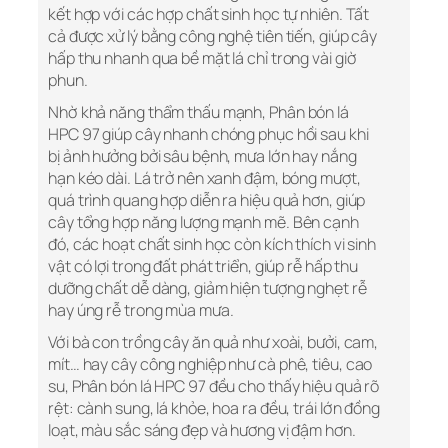
kết hợp với các hợp chất sinh học tự nhiên. Tất
cả được xử lý bằng công nghệ tiên tiến, giúp cây
hấp thu nhanh qua bề mặt lá chỉ trong vài giờ
phun.
Nhờ khả năng thẩm thấu mạnh, Phân bón lá
HPC 97 giúp cây nhanh chóng phục hồi sau khi
bị ảnh hưởng bởi sâu bệnh, mưa lớn hay nắng
hạn kéo dài. Lá trở nên xanh đậm, bóng mượt,
quá trình quang hợp diễn ra hiệu quả hơn, giúp
cây tổng hợp năng lượng mạnh mẽ. Bên cạnh
đó, các hoạt chất sinh học còn kích thích vi sinh
vật có lợi trong đất phát triển, giúp rễ hấp thu
dưỡng chất dễ dàng, giảm hiện tượng nghẹt rễ
hay úng rễ trong mùa mưa.
Với bà con trồng cây ăn quả như xoài, bưởi, cam,
mít… hay cây công nghiệp như cà phê, tiêu, cao
su, Phân bón lá HPC 97 đều cho thấy hiệu quả rõ
rệt: cành sung, lá khỏe, hoa ra đều, trái lớn đồng
loạt, màu sắc sáng đẹp và hương vị đậm hơn.