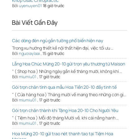
Khớp Usac Chiropractic
Bởi
uyenuyen01
18 giờ trước
Bài Viết Gần Đây
Các dòng đèn ngủ gắn tường phổ biến hiện nay
Trong xu hướng thiết kế nội thất hiện đại, việc tối ưu …
Bởi
nguoiaylaai
,
15 giờ trước
Lẵng Hoa Chúc Mừng 20-10 gửi trọn yêu thương từ Maison
" ( Shop hoa ) Những ngày gần kề tháng mười, không khí …
Bởi
miumiu01
,
17 giờ trước
Gói trọn chân tình qua mẫu Hoa Tiền 20-10 đầy tinh tế
" ( Cửa hàng hoa ) Tháng mười về mang theo những cơn gi…
Bởi
miumiu01
,
17 giờ trước
Gói trọn chân thành khi Tặng Hoa 20-10 Cho Người Yêu
" ( Tiệm hoa ) Mỗi độ tháng Mười về, khi cái nắng hanh …
Bởi
miumiu01
,
17 giờ trước
Hoa Mừng 20-10 gửi trao nét thanh tao tại Tiệm Hoa