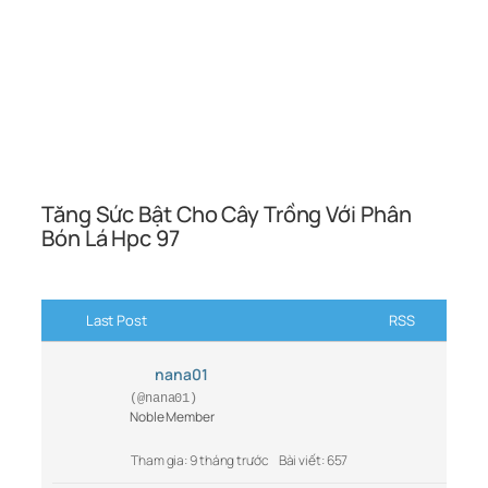
Tăng Sức Bật Cho Cây Trồng Với Phân
Bón Lá Hpc 97
Last Post
RSS
nana01
(@nana01)
Noble Member
Tham gia: 9 tháng trước
Bài viết: 657