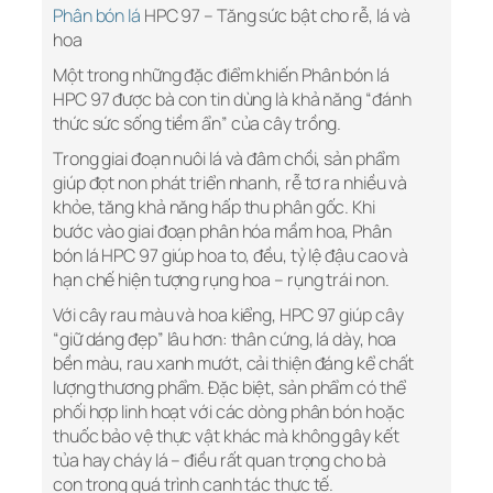
Phân bón lá
HPC 97 – Tăng sức bật cho rễ, lá và
hoa
Một trong những đặc điểm khiến Phân bón lá
HPC 97 được bà con tin dùng là khả năng “đánh
thức sức sống tiềm ẩn” của cây trồng.
Trong giai đoạn nuôi lá và đâm chồi, sản phẩm
giúp đọt non phát triển nhanh, rễ tơ ra nhiều và
khỏe, tăng khả năng hấp thu phân gốc. Khi
bước vào giai đoạn phân hóa mầm hoa, Phân
bón lá HPC 97 giúp hoa to, đều, tỷ lệ đậu cao và
hạn chế hiện tượng rụng hoa – rụng trái non.
Với cây rau màu và hoa kiểng, HPC 97 giúp cây
“giữ dáng đẹp” lâu hơn: thân cứng, lá dày, hoa
bền màu, rau xanh mướt, cải thiện đáng kể chất
lượng thương phẩm. Đặc biệt, sản phẩm có thể
phối hợp linh hoạt với các dòng phân bón hoặc
thuốc bảo vệ thực vật khác mà không gây kết
tủa hay cháy lá – điều rất quan trọng cho bà
con trong quá trình canh tác thực tế.