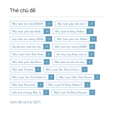
Thẻ chủ đề
Máy lạnh âm trần DAIKIN
24
Máy lạnh giấu trần nối ố
18
Máy lạnh giấu trần Daiki
18
Máy lạnh tủ đứng Daikin
15
máy lạnh treo tường DAIK
14
Máy lạnh giấu trần Daikin
11
lắp đặt máy lạnh âm trần
10
Máy lạnh treo tường DAIKI
9
Máy Lạnh Giấu Trần Toshi
8
thi công ống đồng máy lạ
8
Máy lạnh giấu trần Panas
6
Máy lạnh âm trần nối ống
6
Máy lạnh Toshiba
6
Máy Lạnh Âm Trần LG Inve
5
Máy Lạnh Âm Trần Daikin F
5
Máy Lạnh Giấu Trần Panaso
5
Máy lạnh Panasonic
5
Máy Lạnh Tủ Đứng Daikin F
5
diện tích sử dụng Máy lạ
5
Máy Lạnh Tủ Đứng Panason
5
Xem tất cả thẻ (907)