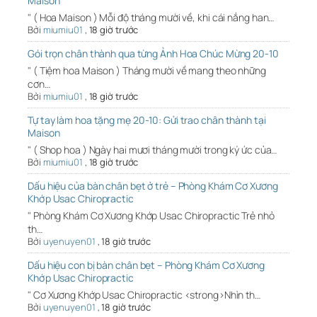
Maison
" ( Hoa Maison ) Mỗi độ tháng mười về, khi cái nắng han…
Bởi
miumiu01
,
18 giờ trước
Gói trọn chân thành qua từng Ảnh Hoa Chúc Mừng 20-10
" ( Tiệm hoa Maison ) Tháng mười về mang theo những
cơn…
Bởi
miumiu01
,
18 giờ trước
Tự tay làm hoa tặng mẹ 20-10: Gửi trao chân thành tại
Maison
" ( Shop hoa ) Ngày hai mươi tháng mười trong ký ức của…
Bởi
miumiu01
,
18 giờ trước
Dấu hiệu của bàn chân bẹt ở trẻ – Phòng Khám Cơ Xương
Khớp Usac Chiropractic
" Phòng Khám Cơ Xương Khớp Usac Chiropractic Trẻ nhỏ
th…
Bởi
uyenuyen01
,
18 giờ trước
Dấu hiệu con bị bàn chân bẹt – Phòng Khám Cơ Xương
Khớp Usac Chiropractic
" Cơ Xương Khớp Usac Chiropractic <strong>Nhìn th…
Bởi
uyenuyen01
,
18 giờ trước