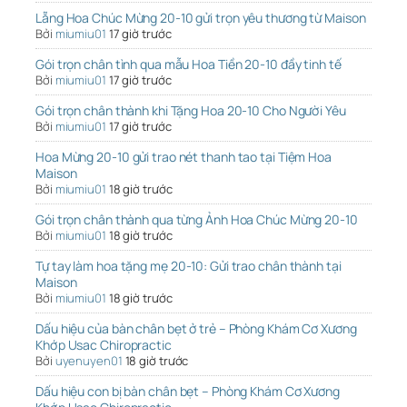
Lẵng Hoa Chúc Mừng 20-10 gửi trọn yêu thương từ Maison
Bởi
miumiu01
17 giờ trước
Gói trọn chân tình qua mẫu Hoa Tiền 20-10 đầy tinh tế
Bởi
miumiu01
17 giờ trước
Gói trọn chân thành khi Tặng Hoa 20-10 Cho Người Yêu
Bởi
miumiu01
17 giờ trước
Hoa Mừng 20-10 gửi trao nét thanh tao tại Tiệm Hoa
Maison
Bởi
miumiu01
18 giờ trước
Gói trọn chân thành qua từng Ảnh Hoa Chúc Mừng 20-10
Bởi
miumiu01
18 giờ trước
Tự tay làm hoa tặng mẹ 20-10: Gửi trao chân thành tại
Maison
Bởi
miumiu01
18 giờ trước
Dấu hiệu của bàn chân bẹt ở trẻ – Phòng Khám Cơ Xương
Khớp Usac Chiropractic
Bởi
uyenuyen01
18 giờ trước
Dấu hiệu con bị bàn chân bẹt – Phòng Khám Cơ Xương