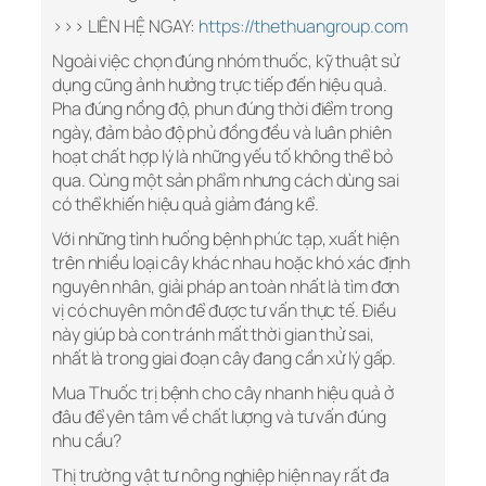
>>> LIÊN HỆ NGAY:
https://thethuangroup.com
Ngoài việc chọn đúng nhóm thuốc, kỹ thuật sử
dụng cũng ảnh hưởng trực tiếp đến hiệu quả.
Pha đúng nồng độ, phun đúng thời điểm trong
ngày, đảm bảo độ phủ đồng đều và luân phiên
hoạt chất hợp lý là những yếu tố không thể bỏ
qua. Cùng một sản phẩm nhưng cách dùng sai
có thể khiến hiệu quả giảm đáng kể.
Với những tình huống bệnh phức tạp, xuất hiện
trên nhiều loại cây khác nhau hoặc khó xác định
nguyên nhân, giải pháp an toàn nhất là tìm đơn
vị có chuyên môn để được tư vấn thực tế. Điều
này giúp bà con tránh mất thời gian thử sai,
nhất là trong giai đoạn cây đang cần xử lý gấp.
Mua Thuốc trị bệnh cho cây nhanh hiệu quả ở
đâu để yên tâm về chất lượng và tư vấn đúng
nhu cầu?
Thị trường vật tư nông nghiệp hiện nay rất đa