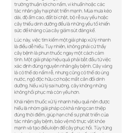
trường thuận lợi cho nấm, vi khuẩn hoặc các
tác nhân gây hại phát triển mạnh. Mùa mưa kéo
dài, độ ẩm cao, đất bí chặt, bộ rễ suy yếu hoặc
cây thiếu dinh dưỡng đều là những yếu tố khiến
sức đề kháng của cây giảm sút đáng kể.
Lúc này, việc tìm kiếm một giải pháp xử lý nhanh
là điều dễ hiểu. Tuy nhiên, không phải cứ thấy
cây bệnh là phun thuốc ngay một cách cảm
tính. Một giải pháp hiệu quả phải bắt đầu từ việc
xác định đúng nguyên nhân gây bệnh. Cây vàng
lá có thể do nấm rễ, nhưng cũng có thể do úng
nước, ngộ độc hữu cơ hoặc mất cân đối dinh
dưỡng. Nếu xử lý sai hướng, cây không những
không hồi phục mà còn yếu hơn.
Khái niệm thuốc xử lý nhanh hiệu quả nên được
hiểu là nhóm giải pháp có khả năng can thiệp
đúng thời điểm, giúp hạn chế sự phát triển của
tác nhân gây bệnh, bảo vệ mô thực vật khỏe
mạnh và tạo điều kiện để cây phục hồi. Tùy từng