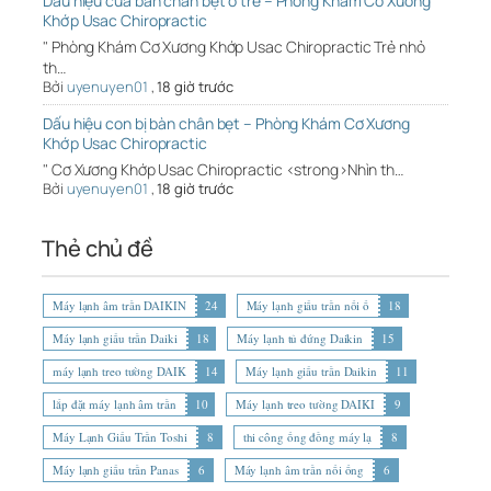
Dấu hiệu của bàn chân bẹt ở trẻ – Phòng Khám Cơ Xương
Khớp Usac Chiropractic
" Phòng Khám Cơ Xương Khớp Usac Chiropractic Trẻ nhỏ
th…
Bởi
uyenuyen01
,
18 giờ trước
Dấu hiệu con bị bàn chân bẹt – Phòng Khám Cơ Xương
Khớp Usac Chiropractic
" Cơ Xương Khớp Usac Chiropractic <strong>Nhìn th…
Bởi
uyenuyen01
,
18 giờ trước
Thẻ chủ đề
Máy lạnh âm trần DAIKIN
24
Máy lạnh giấu trần nối ố
18
Máy lạnh giấu trần Daiki
18
Máy lạnh tủ đứng Daikin
15
máy lạnh treo tường DAIK
14
Máy lạnh giấu trần Daikin
11
lắp đặt máy lạnh âm trần
10
Máy lạnh treo tường DAIKI
9
Máy Lạnh Giấu Trần Toshi
8
thi công ống đồng máy lạ
8
Máy lạnh giấu trần Panas
6
Máy lạnh âm trần nối ống
6