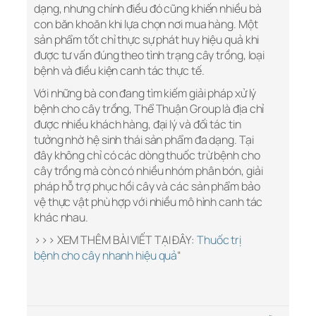
dạng, nhưng chính điều đó cũng khiến nhiều bà
con băn khoăn khi lựa chọn nơi mua hàng. Một
sản phẩm tốt chỉ thực sự phát huy hiệu quả khi
được tư vấn đúng theo tình trạng cây trồng, loại
bệnh và điều kiện canh tác thực tế.
Với những bà con đang tìm kiếm giải pháp xử lý
bệnh cho cây trồng, Thể Thuận Group là địa chỉ
được nhiều khách hàng, đại lý và đối tác tin
tưởng nhờ hệ sinh thái sản phẩm đa dạng. Tại
đây không chỉ có các dòng thuốc trừ bệnh cho
cây trồng mà còn có nhiều nhóm phân bón, giải
pháp hỗ trợ phục hồi cây và các sản phẩm bảo
vệ thực vật phù hợp với nhiều mô hình canh tác
khác nhau.
>>> XEM THÊM BÀI VIẾT TẠI ĐÂY:
Thuốc trị
bệnh cho cây nhanh hiệu quả
“