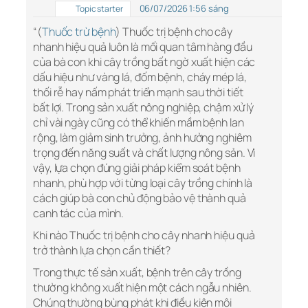
06/07/2026 1:56 sáng
Topic starter
“(
Thuốc trừ bệnh
) Thuốc trị bệnh cho cây
nhanh hiệu quả luôn là mối quan tâm hàng đầu
của bà con khi cây trồng bất ngờ xuất hiện các
dấu hiệu như vàng lá, đốm bệnh, cháy mép lá,
thối rễ hay nấm phát triển mạnh sau thời tiết
bất lợi. Trong sản xuất nông nghiệp, chậm xử lý
chỉ vài ngày cũng có thể khiến mầm bệnh lan
rộng, làm giảm sinh trưởng, ảnh hưởng nghiêm
trọng đến năng suất và chất lượng nông sản. Vì
vậy, lựa chọn đúng giải pháp kiểm soát bệnh
nhanh, phù hợp với từng loại cây trồng chính là
cách giúp bà con chủ động bảo vệ thành quả
canh tác của mình.
Khi nào Thuốc trị bệnh cho cây nhanh hiệu quả
trở thành lựa chọn cần thiết?
Trong thực tế sản xuất, bệnh trên cây trồng
thường không xuất hiện một cách ngẫu nhiên.
Chúng thường bùng phát khi điều kiện môi