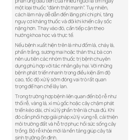
phản ứng đầu tiên của nhiều người là tìm ngay
một loại thuốc “đánh thật mạnh”. Tuy nhiên,
cách làm này dễ dẫn đến lãng phí chi phí, tăng
nguy cơ kháng thuốc và đôi khi khiến cây sốc
nặng hơn. Thay vào đó, cần tiếp cận theo
hướng khoa học và thực tế.
Nếu bệnh xuất hiện trên lá như đốm lá, cháy lá,
phấn trắng, sương mai hoặc thán thư, bà con
nên ưu tiên các nhóm thuốc trị bệnh chuyên
dụng phù hợp với tác nhân gây hại. Với những
bệnh phát triển nhanh trong điều kiện ẩm độ
cao, tốc độ xử lý sớm đóng vai trò rất quan
trọng để hạn chế lây lan.
Trong trường hợp bệnh liên quan đến bộ rễ như
thối rễ, vàng lá, xì mủ gốc hoặc cây chậm phát
triển kéo dài, chỉ xử lý phần trên là chưa đủ. Khi
đó cần phối hợp giải pháp xử lý vùng rễ, cải thiện
môi trường đất và hỗ trợ phục hồi sức sống cây
trồng. Bộ rễ khỏe mới là nền tảng giúp cây tái
sinh trưởng ổn định.