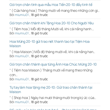
Gói trọn chân tình qua mẫu Hoa Tiền 20-10 đầy tinh tế
" ( Cửa hàng hoa ) Tháng mười về mang theo những cơn gi…
Bởi
miumiu01
,
18 giờ trước
Gói trọn chân thành khi Tặng Hoa 20-10 Cho Người Yêu
" ( Tiệm hoa ) Mỗi độ tháng Mười về, khi cái nắng hanh …
Bởi
miumiu01
,
18 giờ trước
Hoa Mừng 20-10 gửi trao nét thanh tao tại Tiệm Hoa
Maison
" ( Hoa Maison ) Mỗi độ tháng mười về, khi cái nắng han…
Bởi
miumiu01
,
18 giờ trước
Gói trọn chân thành qua từng Ảnh Hoa Chúc Mừng 20-10
" ( Tiệm hoa Maison ) Tháng mười về mang theo những
cơn…
Bởi
miumiu01
,
18 giờ trước
Tự tay làm hoa tặng mẹ 20-10: Gửi trao chân thành tại
Maison
" ( Shop hoa ) Ngày hai mươi tháng mười trong ký ức của…
Bởi
miumiu01
,
18 giờ trước