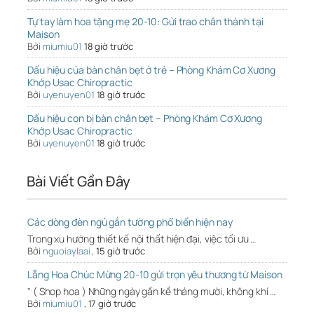
Tự tay làm hoa tặng mẹ 20-10: Gửi trao chân thành tại
Maison
Bởi
miumiu01
18 giờ trước
Dấu hiệu của bàn chân bẹt ở trẻ – Phòng Khám Cơ Xương
Khớp Usac Chiropractic
Bởi
uyenuyen01
18 giờ trước
Dấu hiệu con bị bàn chân bẹt – Phòng Khám Cơ Xương
Khớp Usac Chiropractic
Bởi
uyenuyen01
18 giờ trước
Bài Viết Gần Đây
Các dòng đèn ngủ gắn tường phổ biến hiện nay
Trong xu hướng thiết kế nội thất hiện đại, việc tối ưu …
Bởi
nguoiaylaai
,
15 giờ trước
Lẵng Hoa Chúc Mừng 20-10 gửi trọn yêu thương từ Maison
" ( Shop hoa ) Những ngày gần kề tháng mười, không khí …
Bởi
miumiu01
,
17 giờ trước