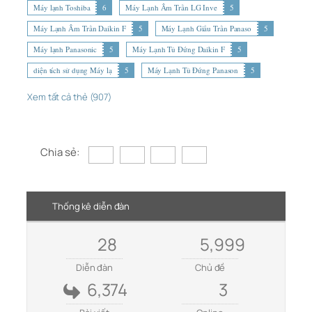
Máy lạnh Toshiba
6
Máy Lạnh Âm Trần LG Inve
5
Máy Lạnh Âm Trần Daikin F
5
Máy Lạnh Giấu Trần Panaso
5
Máy lạnh Panasonic
5
Máy Lạnh Tủ Đứng Daikin F
5
diện tích sử dụng Máy lạ
5
Máy Lạnh Tủ Đứng Panason
5
Xem tất cả thẻ (907)
Chia sẻ:
Thống kê diễn đàn
28
5,999
Diễn đàn
Chủ đề
6,374
3