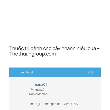
Thuốc trị bệnh cho cây nhanh hiệu quả –
Thethuangroup.com
Last Post
RSS
nana01
(@nana01)
Noble Member
Tham gia: 9 tháng trước
Bài viết: 657