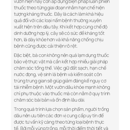
vườn hiện nay còn áp dụng biện pháp luân phiên
thuốc theo từng giai đoạn nhằm hạn chế hiện
tượng kháng thuốc. Đây là cách làm khá hiệu
quả đối với các loại nấm bệnh thường xuyên
xuất hiện trên dâu tây. Khi kết hợp cùng chế độ
dinh dưỡng hợp lý, cây sẽ có sức đề kháng tốt
hơn, lá dày khỏe hơn và khả năng chống chịu
bệnh cũng được cải thiện rõ rệt.
Đặc biệt, bà con không nên quá lạm dụng thuốc
bảo vệ thực vật mà cần kết hợp nhiều giải pháp
chăm sóc tổng thể. Việc giữ đất sạch, hạn chế
nước đọng, vệ sinh lá bệnh và kiểm soát côn
trùng trung gian sẽ giúp giảm đáng kể nguy cơ
tái nhiễm bệnh. Một vườn dâu khỏe mạnh không
chỉ phụ thuộc vào thuốc mà còn nằm ở quy trình
chăm sóc bài bản và ổn định lâu dài.
Trong quá trình lựa chọn sản phẩm, người trồng
dâu nên ưu tiên các đơn vị cung cấp uy tín để
được tư vấn kỹ càng theo từng loại bệnh thực
tế. Bởi mỗi vùng trồng, mỗi thời điểm thời tiết và