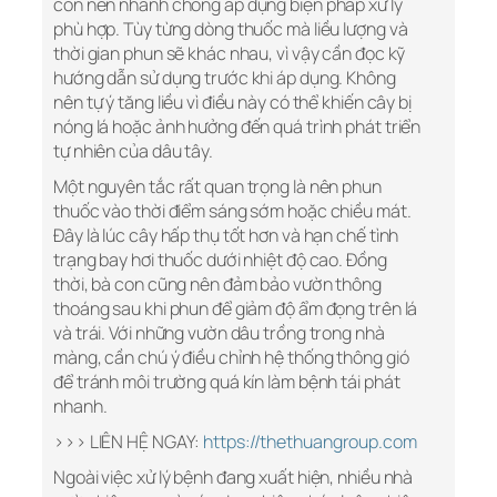
con nên nhanh chóng áp dụng biện pháp xử lý
phù hợp. Tùy từng dòng thuốc mà liều lượng và
thời gian phun sẽ khác nhau, vì vậy cần đọc kỹ
hướng dẫn sử dụng trước khi áp dụng. Không
nên tự ý tăng liều vì điều này có thể khiến cây bị
nóng lá hoặc ảnh hưởng đến quá trình phát triển
tự nhiên của dâu tây.
Một nguyên tắc rất quan trọng là nên phun
thuốc vào thời điểm sáng sớm hoặc chiều mát.
Đây là lúc cây hấp thụ tốt hơn và hạn chế tình
trạng bay hơi thuốc dưới nhiệt độ cao. Đồng
thời, bà con cũng nên đảm bảo vườn thông
thoáng sau khi phun để giảm độ ẩm đọng trên lá
và trái. Với những vườn dâu trồng trong nhà
màng, cần chú ý điều chỉnh hệ thống thông gió
để tránh môi trường quá kín làm bệnh tái phát
nhanh.
>>> LIÊN HỆ NGAY:
https://thethuangroup.com
Ngoài việc xử lý bệnh đang xuất hiện, nhiều nhà