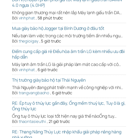
4.0 ngựa (4.0HP)
Không gian thương mại rất nên lắp Máy lạnh giấu trần DA…
Bởi
vinhphat
,
58 phút trước
Mua giày bảo hộ Jogger tại Bình Dương ở đâu tốt
Nếu bạn làm việc trong các môi trường tiềm ẩn nhiều ngu…
Bởi
thegioigay
,
5 giờ trước
Điểm cung cấp giá rẻ Điều hòa âm trần LG kèm nhiều ưu đãi
hấp dẫn
Máy lạnh âm trần LG là giải pháp làm mát cao cấp với cô…
Bởi
vinhphat
,
6 giờ trước
Thị trường giày bảo hộ tại Thái Nguyên
Thái Nguyên đang phát triển mạnh về công nghiệp với nhi…
Bởi
trangvangbaoho
,
6 giờ trước
RE: Ép tuy ô thủy lực gần đây, Ống mềm thuỷ lực, Tuy ô là gì,
Ống thủy lực
Ống tuy ô thủy lực loại tốt hiện nay giá thế nàoỐng tuy…
Bởi
thaontasieuthi
,
21 giờ trước
RE: Thang Nâng Thủy Lực nhập khẩu giải pháp nâng hàng
nhà xưởng