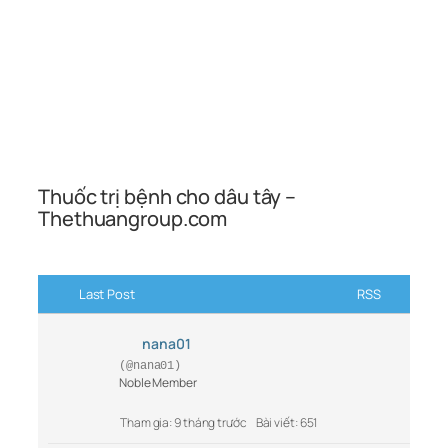
Thuốc trị bệnh cho dâu tây –
Thethuangroup.com
Last Post
RSS
nana01
(@nana01)
Noble Member
Tham gia: 9 tháng trước
Bài viết: 651