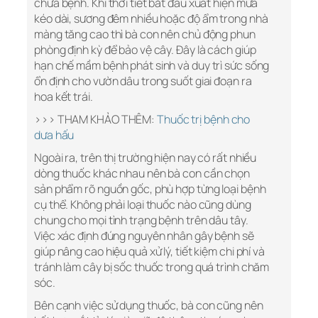
chữa bệnh. Khi thời tiết bắt đầu xuất hiện mưa
kéo dài, sương đêm nhiều hoặc độ ẩm trong nhà
màng tăng cao thì bà con nên chủ động phun
phòng định kỳ để bảo vệ cây. Đây là cách giúp
hạn chế mầm bệnh phát sinh và duy trì sức sống
ổn định cho vườn dâu trong suốt giai đoạn ra
hoa kết trái.
>>> THAM KHẢO THÊM:
Thuốc trị bệnh cho
dưa hấu
Ngoài ra, trên thị trường hiện nay có rất nhiều
dòng thuốc khác nhau nên bà con cần chọn
sản phẩm rõ nguồn gốc, phù hợp từng loại bệnh
cụ thể. Không phải loại thuốc nào cũng dùng
chung cho mọi tình trạng bệnh trên dâu tây.
Việc xác định đúng nguyên nhân gây bệnh sẽ
giúp nâng cao hiệu quả xử lý, tiết kiệm chi phí và
tránh làm cây bị sốc thuốc trong quá trình chăm
sóc.
Bên cạnh việc sử dụng thuốc, bà con cũng nên