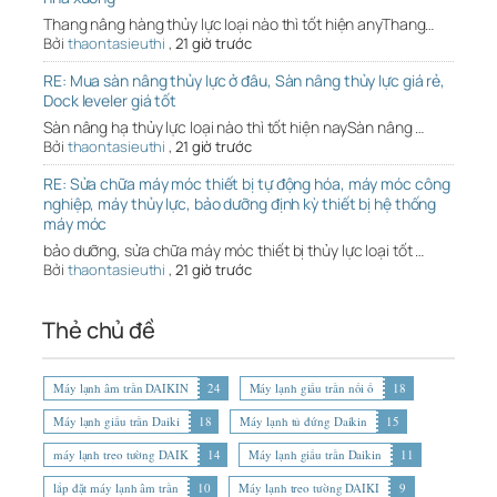
Thang nâng hàng thủy lực loại nào thì tốt hiện anyThang…
Bởi
thaontasieuthi
,
21 giờ trước
RE: Mua sàn nâng thủy lực ở đâu, Sàn nâng thủy lực giá rẻ,
Dock leveler giá tốt
Sàn nâng hạ thủy lực loại nào thì tốt hiện naySàn nâng …
Bởi
thaontasieuthi
,
21 giờ trước
RE: Sửa chữa máy móc thiết bị tự động hóa, máy móc công
nghiệp, máy thủy lực, bảo dưỡng định kỳ thiết bị hệ thống
máy móc
bảo dưỡng, sửa chữa máy móc thiết bị thủy lực loại tốt …
Bởi
thaontasieuthi
,
21 giờ trước
Thẻ chủ đề
Máy lạnh âm trần DAIKIN
24
Máy lạnh giấu trần nối ố
18
Máy lạnh giấu trần Daiki
18
Máy lạnh tủ đứng Daikin
15
máy lạnh treo tường DAIK
14
Máy lạnh giấu trần Daikin
11
lắp đặt máy lạnh âm trần
10
Máy lạnh treo tường DAIKI
9