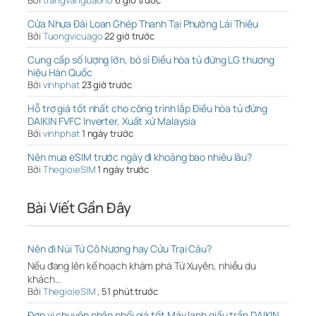
Bởi
trangvangbaoho
6 giờ trước
Cửa Nhựa Đài Loan Ghép Thanh Tại Phường Lái Thiêu
Bởi
Tuongvicuago
22 giờ trước
Cung cấp số lượng lớn, bỏ sỉ Điều hòa tủ đứng LG thương
hiệu Hàn Quốc
Bởi
vinhphat
23 giờ trước
Hỗ trợ giá tốt nhất cho công trình lắp Điều hòa tủ đứng
DAIKIN FVFC Inverter, Xuất xứ Malaysia
Bởi
vinhphat
1 ngày trước
Nên mua eSIM trước ngày đi khoảng bao nhiêu lâu?
Bởi
ThegioieSIM
1 ngày trước
Bài Viết Gần Đây
Nên đi Núi Tứ Cô Nương hay Cửu Trại Câu?
Nếu đang lên kế hoạch khám phá Tứ Xuyên, nhiều du
khách…
Bởi
ThegioieSIM
,
51 phút trước
Đơn vị chuyên phân phối giá tốt Máy lạnh giấu trần DAIKIN