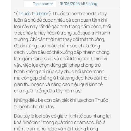
15/06/2026 1:55 sáng
Topic starter
“(
Thuốc trừ bệnh
) Thuốc trị bệnh cho dâu tây
luôn là chủ đề được nhiều bà con quan tâm khi
loại cây này rất dễ gặp tình trạng nấm bệnh, thối
trái, cháy lá hay héo rũ trong suốt quá trình sinh
trưởng. Chỉ cần thời tiết thay đổi thất thường,
độ ẩm tăng cao hoặc chăm sóc chưa đúng
cách, vườn dâu có thể xuống cấp nhanh chóng,
làm giảm năng suất và chất lượng trái. Chính vì
vậy, việc lựa chọn đúng giải pháp phòng trừ
bệnh không chỉ giúp cây phục hồi khỏe mạnh
mà còn góp phần giữ trái sáng đẹp, kéo dài thời
gian thu hoạch và nâng cao hiệu quả kinh tế
cho người trồng dâu tây hiện nay.
Những điều bà con cần biết khi lựa chọn Thuốc
trị bệnh cho dâu tây
Dâu tây là loại cây có giá trị kinh tế cao nhưng lại
khá “khó tính” trong quá trình chăm sóc. Bộ lá
mềm, trái mọng nước và môi trường trồng