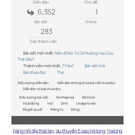
Diễn đàn
Chủ đề
6,352
1
Bài viết
Online
283
Các thành viên
Bài viết mới nhất:
Nên đi Núi Tứ Cô Nương hay Cửu
Trại Câu?
Thành viên mới nhất:
77rtio1
Bài viết mới
Bài chưa đọc
Thẻ
Biểu tượng diễn đàn:
Diễn đàn không chứa bài viết chưa đọc
Diễn đàn có bài chưa đọc
Biểu tượng bài viết:
Not Replied
Đã trả lời
Hoạt động
Hot
Dính
Unapproved
Đã giải quyết
Riêng tư
Đóng
hàng nội địa thái lan
,
du thuyền 5 sao hạ long
,
Halong