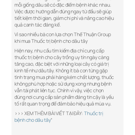
mỗi giống dâu sẽ có đặc điểm bệnh khác nhau.
Việc được hướng dẫn đúng ngay từ đầu sẽ giúp
tiết kiệm thời gian, giảm chi phí và nâng cao hiệu
quả canh tác đáng kể.
Vì sao nhiều bà con lựa chọn Thể Thuận Group
khi mua Thuốc trị bệnh cho dâu tây
Hiện nay, nhu cầu tìm kiếm địa chỉ cung cấp
thuốc trị bệnh cho cây trồng uy tín ngày càng
tăng cao, đặc biệt với những loại cây có giá trị
kinh tế như dâu tây. Không ít bà con từng gặp
tình trạng mua phải hàng kém chất lượng, thuốc
không phù hợp hoặc sử dụng xong nhưng bệnh
vẫn tái phát liên tục. Chính vì vậy, việc chọn
đúng nơi cung cấp sản phẩm đáng tin cậy là yếu
tố rất quan trọng để đảm bảo hiệu quả mùa vụ.
>>> XEM THÊM BÀI VIẾT TẠI ĐÂY:
Thuốc trị
bệnh cho dâu tây
“