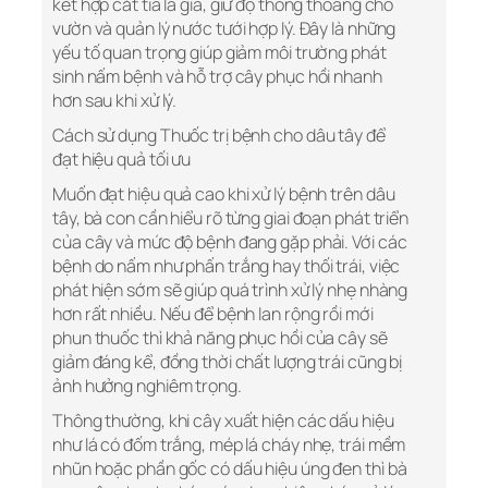
kết hợp cắt tỉa lá già, giữ độ thông thoáng cho
vườn và quản lý nước tưới hợp lý. Đây là những
yếu tố quan trọng giúp giảm môi trường phát
sinh nấm bệnh và hỗ trợ cây phục hồi nhanh
hơn sau khi xử lý.
Cách sử dụng Thuốc trị bệnh cho dâu tây để
đạt hiệu quả tối ưu
Muốn đạt hiệu quả cao khi xử lý bệnh trên dâu
tây, bà con cần hiểu rõ từng giai đoạn phát triển
của cây và mức độ bệnh đang gặp phải. Với các
bệnh do nấm như phấn trắng hay thối trái, việc
phát hiện sớm sẽ giúp quá trình xử lý nhẹ nhàng
hơn rất nhiều. Nếu để bệnh lan rộng rồi mới
phun thuốc thì khả năng phục hồi của cây sẽ
giảm đáng kể, đồng thời chất lượng trái cũng bị
ảnh hưởng nghiêm trọng.
Thông thường, khi cây xuất hiện các dấu hiệu
như lá có đốm trắng, mép lá cháy nhẹ, trái mềm
nhũn hoặc phần gốc có dấu hiệu úng đen thì bà