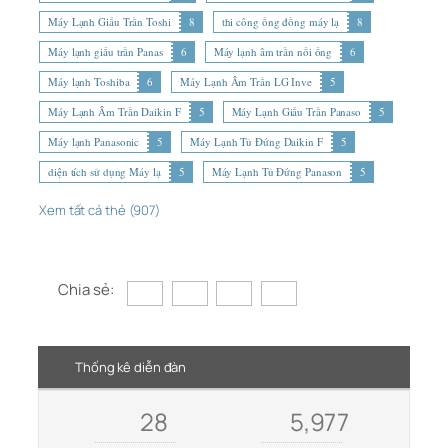
Máy Lạnh Giấu Trần Toshi
8
thi công ống đồng máy lạ
8
Máy lạnh giấu trần Panas
6
Máy lạnh âm trần nối ống
6
Máy lạnh Toshiba
6
Máy Lạnh Âm Trần LG Inve
5
Máy Lạnh Âm Trần Daikin F
5
Máy Lạnh Giấu Trần Panaso
5
Máy lạnh Panasonic
5
Máy Lạnh Tủ Đứng Daikin F
5
diện tích sử dụng Máy lạ
5
Máy Lạnh Tủ Đứng Panason
5
Xem tất cả thẻ (907)
Chia sẻ:
Thống kê diễn đàn
28
5,977