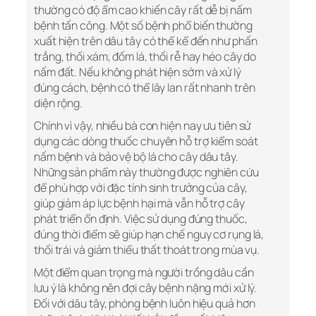
thường có độ ẩm cao khiến cây rất dễ bị nấm
bệnh tấn công. Một số bệnh phổ biến thường
xuất hiện trên dâu tây có thể kể đến như phấn
trắng, thối xám, đốm lá, thối rễ hay héo cây do
nấm đất. Nếu không phát hiện sớm và xử lý
đúng cách, bệnh có thể lây lan rất nhanh trên
diện rộng.
Chính vì vậy, nhiều bà con hiện nay ưu tiên sử
dụng các dòng thuốc chuyên hỗ trợ kiểm soát
nấm bệnh và bảo vệ bộ lá cho cây dâu tây.
Những sản phẩm này thường được nghiên cứu
để phù hợp với đặc tính sinh trưởng của cây,
giúp giảm áp lực bệnh hại mà vẫn hỗ trợ cây
phát triển ổn định. Việc sử dụng đúng thuốc,
đúng thời điểm sẽ giúp hạn chế nguy cơ rụng lá,
thối trái và giảm thiểu thất thoát trong mùa vụ.
Một điểm quan trọng mà người trồng dâu cần
lưu ý là không nên đợi cây bệnh nặng mới xử lý.
Đối với dâu tây, phòng bệnh luôn hiệu quả hơn