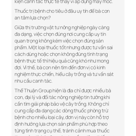
kiện canh tác thực tế thay vì áp dụng máy móc.
Thuốc trị bệnh cho tiêu ở đâu uy tín để bà con
an tâm lựa chọn?
Giữa thị trường vật tư nông nghiệp ngày càng
đa dạng, việc chọn đúng nơi cung cấp uy tín
quan trọng không kém việc chọn đúng sản
phẩm. Một loại thuốc tốt nhưng được tư vấn sai
cách dùng hoặc chọn không đúng tình trạng
bệnh thực tế thì hiệu quả cũng khó như mong
đợi. Vì thế, bà con nên tìm đến đơn vị có kinh
nghiệm thực chiến, hiểu cây trồng và tư vấn sát
nhu cầu canh tác.
Thể Thuận Group hiện là địa chỉ được nhiều bà
con, đại lý và đối tác nông nghiệp tin tưởng khi
cần tìm giải pháp bảo vệ cây trồng. Không chỉ
cung cấp đa dạng các dòng thuốc phòng trừ
bệnh cho nhiều loại cây, đơn vị này còn hỗ trợ
định hướng lựa chọn sản phẩm phù hợp theo
từng tình trạng cụ thể, tránh cảnh mua thuốc