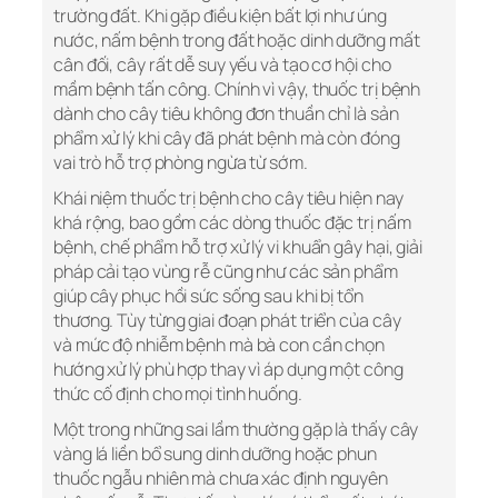
trường đất. Khi gặp điều kiện bất lợi như úng
nước, nấm bệnh trong đất hoặc dinh dưỡng mất
cân đối, cây rất dễ suy yếu và tạo cơ hội cho
mầm bệnh tấn công. Chính vì vậy, thuốc trị bệnh
dành cho cây tiêu không đơn thuần chỉ là sản
phẩm xử lý khi cây đã phát bệnh mà còn đóng
vai trò hỗ trợ phòng ngừa từ sớm.
Khái niệm thuốc trị bệnh cho cây tiêu hiện nay
khá rộng, bao gồm các dòng thuốc đặc trị nấm
bệnh, chế phẩm hỗ trợ xử lý vi khuẩn gây hại, giải
pháp cải tạo vùng rễ cũng như các sản phẩm
giúp cây phục hồi sức sống sau khi bị tổn
thương. Tùy từng giai đoạn phát triển của cây
và mức độ nhiễm bệnh mà bà con cần chọn
hướng xử lý phù hợp thay vì áp dụng một công
thức cố định cho mọi tình huống.
Một trong những sai lầm thường gặp là thấy cây
vàng lá liền bổ sung dinh dưỡng hoặc phun
thuốc ngẫu nhiên mà chưa xác định nguyên