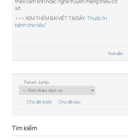
theo cảm tính hoặc nghe truyền miệng thiếu cơ
sở.
>>> XEM THÊM BÀI VIẾT TẠI ĐÂY:
Thuốc trị
bệnh cho tiêu
“
Trích dẫn
Forum Jump:
Chủ đề trước
Chủ đề sau
Tìm kiếm