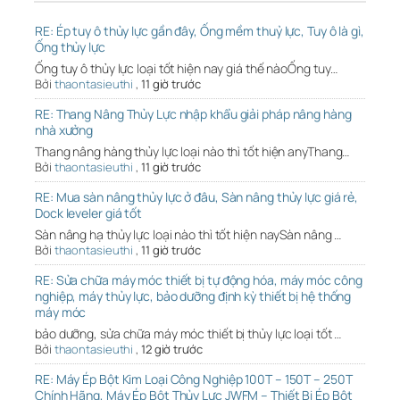
RE: Ép tuy ô thủy lực gần đây, Ống mềm thuỷ lực, Tuy ô là gì,
Ống thủy lực
Ống tuy ô thủy lực loại tốt hiện nay giá thế nàoỐng tuy…
Bởi
thaontasieuthi
,
11 giờ trước
RE: Thang Nâng Thủy Lực nhập khẩu giải pháp nâng hàng
nhà xưởng
Thang nâng hàng thủy lực loại nào thì tốt hiện anyThang…
Bởi
thaontasieuthi
,
11 giờ trước
RE: Mua sàn nâng thủy lực ở đâu, Sàn nâng thủy lực giá rẻ,
Dock leveler giá tốt
Sàn nâng hạ thủy lực loại nào thì tốt hiện naySàn nâng …
Bởi
thaontasieuthi
,
11 giờ trước
RE: Sửa chữa máy móc thiết bị tự động hóa, máy móc công
nghiệp, máy thủy lực, bảo dưỡng định kỳ thiết bị hệ thống
máy móc
bảo dưỡng, sửa chữa máy móc thiết bị thủy lực loại tốt …
Bởi
thaontasieuthi
,
12 giờ trước
RE: Máy Ép Bột Kim Loại Công Nghiệp 100T – 150T – 250T
Chính Hãng, Máy Ép Bột Thủy Lực JWFM – Thiết Bị Ép Bột