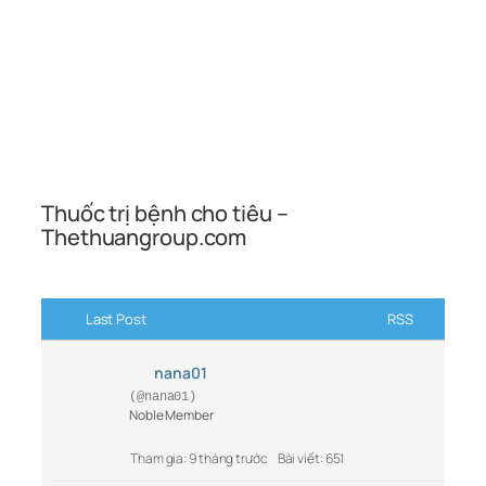
Thuốc trị bệnh cho tiêu –
Thethuangroup.com
Last Post
RSS
nana01
(@nana01)
Noble Member
Tham gia: 9 tháng trước
Bài viết: 651