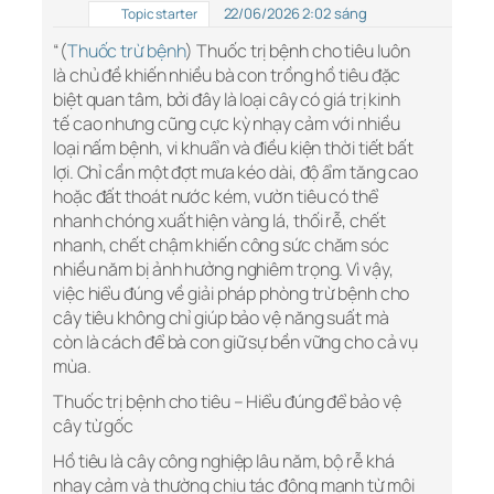
22/06/2026 2:02 sáng
Topic starter
“(
Thuốc trừ bệnh
) Thuốc trị bệnh cho tiêu luôn
là chủ đề khiến nhiều bà con trồng hồ tiêu đặc
biệt quan tâm, bởi đây là loại cây có giá trị kinh
tế cao nhưng cũng cực kỳ nhạy cảm với nhiều
loại nấm bệnh, vi khuẩn và điều kiện thời tiết bất
lợi. Chỉ cần một đợt mưa kéo dài, độ ẩm tăng cao
hoặc đất thoát nước kém, vườn tiêu có thể
nhanh chóng xuất hiện vàng lá, thối rễ, chết
nhanh, chết chậm khiến công sức chăm sóc
nhiều năm bị ảnh hưởng nghiêm trọng. Vì vậy,
việc hiểu đúng về giải pháp phòng trừ bệnh cho
cây tiêu không chỉ giúp bảo vệ năng suất mà
còn là cách để bà con giữ sự bền vững cho cả vụ
mùa.
Thuốc trị bệnh cho tiêu – Hiểu đúng để bảo vệ
cây từ gốc
Hồ tiêu là cây công nghiệp lâu năm, bộ rễ khá
nhạy cảm và thường chịu tác động mạnh từ môi