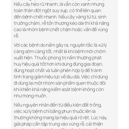
Nếu cây héo rũ nhanh, lá vẫn còn xanh nhưng
toàn thân đột ngột suy sụp, có thể liên quan
đến bệnh chết nhanh. Nếu cây vàng từ từ, sinh
trưởng chậm, rễ tổn thương kéo dài thì khả năng
cao là nhóm bệnh chết chậm hoặc vấn đề vùng
rễ.
Với các bệnh do nấm gây ra, nguyên tắc là xử lý
càng sớm càng tốt, nhất là khi bệnh mới chớm
xuất hiện. Thuốc phòng trị nấm thường phát
huy hiệu quả tốt hơn khi dùng đúng giai đoạn,
đúng hoạt chất và luân phiên hợp lý để tránh
tình trạng giảm hiệu lực về lâu dài. Việc chỉ dùng
đi dùng lại một nhóm sản phẩm quen thuộc đôi
khi khiến khả năng kiểm soát bệnh không còn
như mong muốn.
Nếu nguyên nhân đến từ điều kiện đất trồng,
việc xử lý bệnh chỉ bằng phun thuốc lên lá
thường không mang lại hiệu quả rõ rệt. Lúc này,
giải pháp cần tập trung vào vùng rễ, cải thiện