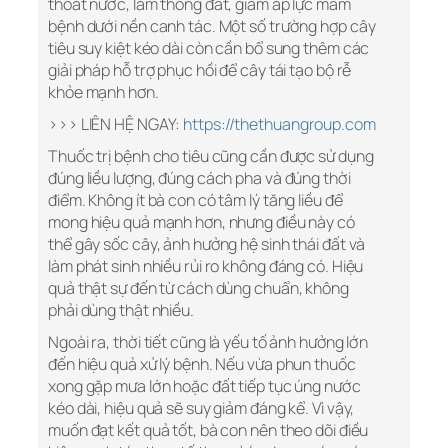
thoát nước, làm thông đất, giảm áp lực mầm
bệnh dưới nền canh tác. Một số trường hợp cây
tiêu suy kiệt kéo dài còn cần bổ sung thêm các
giải pháp hỗ trợ phục hồi để cây tái tạo bộ rễ
khỏe mạnh hơn.
>>> LIÊN HỆ NGAY:
https://thethuangroup.com
Thuốc trị bệnh cho tiêu cũng cần được sử dụng
đúng liều lượng, đúng cách pha và đúng thời
điểm. Không ít bà con có tâm lý tăng liều để
mong hiệu quả mạnh hơn, nhưng điều này có
thể gây sốc cây, ảnh hưởng hệ sinh thái đất và
làm phát sinh nhiều rủi ro không đáng có. Hiệu
quả thật sự đến từ cách dùng chuẩn, không
phải dùng thật nhiều.
Ngoài ra, thời tiết cũng là yếu tố ảnh hưởng lớn
đến hiệu quả xử lý bệnh. Nếu vừa phun thuốc
xong gặp mưa lớn hoặc đất tiếp tục úng nước
kéo dài, hiệu quả sẽ suy giảm đáng kể. Vì vậy,
muốn đạt kết quả tốt, bà con nên theo dõi điều