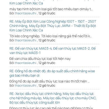
Kim Loại Chính Xác Ca
máy tạo hình bột kim loại giá tốt bao nhiêu bạn ơimáy t…
Bởi
thaontasieuthi
,
12 giờ trước
RE: Máy Ép Bột Kim Loại Công Nghiệp 100T – 150T – 250T
Chính Hãng, Máy Ép Bột Thủy Lực JWFM – Thiết Bị Ép Bột
Kim Loại Chính Xác Ca
Tời kéo công nghiệp, Tới kéo loại nặng giá thế nàoTời k…
Bởi
thaontasieuthi
,
12 giờ trước
RE: Đế van thủy lực MA03-4, Đế van thủy lực MA03-2, Đế
van thủy lực MA03-1
Đế van chia dầu thủy lực loại tốt hiện nay
Bởi
thaontasieuthi
,
12 giờ trước
RE: Đồng hồ đo nhiệt độ, đo áp suất dầu chính hãng wise
giá bao nhiêu bạn ơi
Đồng hồ đo áp suất dầu thủy lực loại nào thì tốt hiện …
Bởi
thaontasieuthi
,
12 giờ trước
RE: Xe lọc dầu thủy lực chính hãng, Máy lọc dầu thủy lực
cho hệ thống máy ép, Máy lọc dầu thủy lực cho máy CNC,
Bộ lọc dầu thủy lực công suất lớn
Động cơ thủy lực áp cao giá thế nào bạn ơiĐộng cơ thủy …