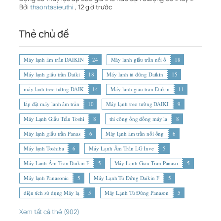
Bởi
thaontasieuthi
,
12 giờ trước
Thẻ chủ đề
Máy lạnh âm trần DAIKIN
24
Máy lạnh giấu trần nối ố
18
Máy lạnh giấu trần Daiki
18
Máy lạnh tủ đứng Daikin
15
máy lạnh treo tường DAIK
14
Máy lạnh giấu trần Daikin
11
lắp đặt máy lạnh âm trần
10
Máy lạnh treo tường DAIKI
9
Máy Lạnh Giấu Trần Toshi
8
thi công ống đồng máy lạ
8
Máy lạnh giấu trần Panas
6
Máy lạnh âm trần nối ống
6
Máy lạnh Toshiba
6
Máy Lạnh Âm Trần LG Inve
5
Máy Lạnh Âm Trần Daikin F
5
Máy Lạnh Giấu Trần Panaso
5
Máy lạnh Panasonic
5
Máy Lạnh Tủ Đứng Daikin F
5
diện tích sử dụng Máy lạ
5
Máy Lạnh Tủ Đứng Panason
5
Xem tất cả thẻ (902)