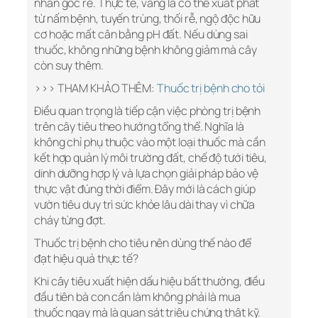
nhân gốc rễ. Thực tế, vàng lá có thể xuất phát
từ nấm bệnh, tuyến trùng, thối rễ, ngộ độc hữu
cơ hoặc mất cân bằng pH đất. Nếu dùng sai
thuốc, không những bệnh không giảm mà cây
còn suy thêm.
>>> THAM KHẢO THÊM:
Thuốc trị bệnh cho tỏi
Điều quan trọng là tiếp cận việc phòng trị bệnh
trên cây tiêu theo hướng tổng thể. Nghĩa là
không chỉ phụ thuộc vào một loại thuốc mà cần
kết hợp quản lý môi trường đất, chế độ tưới tiêu,
dinh dưỡng hợp lý và lựa chọn giải pháp bảo vệ
thực vật đúng thời điểm. Đây mới là cách giúp
vườn tiêu duy trì sức khỏe lâu dài thay vì chữa
cháy từng đợt.
Thuốc trị bệnh cho tiêu nên dùng thế nào để
đạt hiệu quả thực tế?
Khi cây tiêu xuất hiện dấu hiệu bất thường, điều
đầu tiên bà con cần làm không phải là mua
thuốc ngay mà là quan sát triệu chứng thật kỹ.