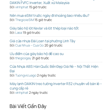
DAIKIN FVFC Inverter, Xuất xứ Malaysia
Bởi
vinhphat
15 giờ trước
Nên mua eSIM trước ngày đi khoảng bao nhiêu lâu?
Bởi
ThegioieSIM
15 giờ trước
Giày bảo hộ lót Kevlar và lót thép loại nào tốt
Bởi
Lasa
19 giờ trước
Giá cửa nhựa Đài Loan tại phường Linh Tây
Bởi
Cua Nhua – Cua Go
20 giờ trước
Ưu điểm của giày bảo hộ đế cao su
Bởi
thegioigay
21 giờ trước
Cửa Nhựa ABS Hàn Quốc Bền Đẹp Giá Rẻ – Nội Thất Hiện
Đại
Bởi
Tuongvicuago
2 ngày trước
Máy lạnh DAIKIN treo tường Inverter R32 chuyên về bán lẻ –
cung cấp rẻ
Bởi
vinhphat
2 ngày trước
Bài Viết Gần Đây