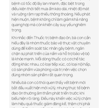
bệnh có tốc độ lây lan nhanh, đặc biệt trong
điều kiện thời tiết mưa ẩm kéo dài, nhiệt độ mát
và ruộng rậm rạp thiếu thông thoáng. Nếu phát
hiện muộn, bệnh không chỉ làm giảm khả năng
quang hợp mà còn khiến cây suy yếu nghiêm
trọng.
Khi nhắc đến Thuốc trị bệnh đạo ôn, bà con cần
hiểu đây là nhóm thuốc bảo vệ thực vật chuyên
dùng để kiểm soát tác nhân gây bệnh, ngăn
chặn sự phát triển của nấm và hỗ trợ bảo vệ bộ
lá khỏe mạnh. Mỗi dòng thuốc có cơ chế tác
động khác nhau, có loại tiếp xúc, có loại nội hấp,
có sản phẩm vừa phòng vừa trị nên việc chọn
đúng nhóm sản phẩm rất quan trọng.
Nhiều bà con có thói quen thấy vết bệnh mới
bắt đầu xuất hiện mới xử lý, nhưng thực tế bệnh
đạo ôn thường âm thầm phát triển trước khi
biểu hiện rõ ràng. Điều này khiến việc xử lý chậm
làm hiệu quả thuốc giảm đáng kể, thậm chí phải