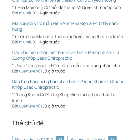
" ( Hoa Maison ) Cứ mỗi độ tháng Mười về, khi những cơn…
Bởi
miumiu01
,
4 giờ trước
Maison gợi ý 20 mẫu Hình Ảnh Hoa Đẹp 20-10 đầy cảm
hứng
" ( Tiệm hoa Maison ) Tháng mười về, mang theo cái khôn…
Bởi
miumiu01
,
4 giờ trước
Các dấu hiệu nhận biết bàn chân bẹt – Phòng Khám Cơ
Xương Khớp Usac Chiropractic
" Usac Chiropractic Đôi chân là nền tảng vững chắc cho …
Bởi
uyenuyen01
,
8 giờ trước
Dấu hiệu hội chứng bàn chân bẹt – Phòng Khám Cơ Xương
Khớp Usac Chiropractic
" Phòng Khám Cơ Xương Khớp Hiện tượng bàn chân bẹt
khôn…
Bởi
uyenuyen01
,
8 giờ trước
Thẻ chủ đề
Máy lạnh âm trần DAIKIN
24
Máy lạnh giấu trần nối ố
18