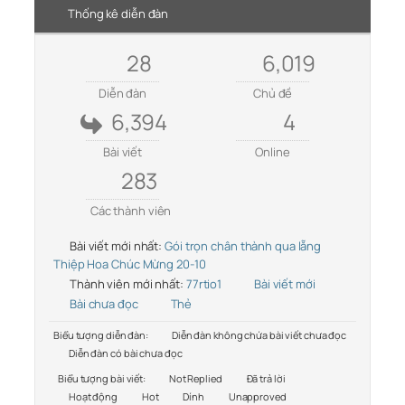
Thống kê diễn đàn
28
6,019
Diễn đàn
Chủ đề
6,394
4
Bài viết
Online
283
Các thành viên
Bài viết mới nhất:
Gói trọn chân thành qua lẵng
Thiệp Hoa Chúc Mừng 20-10
Thành viên mới nhất:
77rtio1
Bài viết mới
Bài chưa đọc
Thẻ
Biểu tượng diễn đàn:
Diễn đàn không chứa bài viết chưa đọc
Diễn đàn có bài chưa đọc
Biểu tượng bài viết:
Not Replied
Đã trả lời
Hoạt động
Hot
Dính
Unapproved