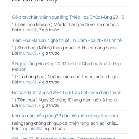
Gói trọn chân thành qua lẵng Thiệp Hoa Chúc Mừng 20-10
" ( Tiệm hoa Maison ) Mỗi độ tháng mười về, khi những c…
Bởi
miumiu01
,
3 giờ trước
Tiệm Hoa Maison: Nghệ thuật Thi Cắm Hoa 20-10 tinh tế
" ( Shop hoa ) Mỗi độ tháng mười về, khi cái nắng hanh …
Bởi
miumiu01
,
4 giờ trước
Ý Nghĩa Lẵng Hoa Đẹp 20-10 Tinh Tế Cho Phụ Nữ Tốt Đẹp
Maison
" ( Cửa hàng hoa ) Những chiều cuối tháng mười, khi gió…
Bởi
miumiu01
,
4 giờ trước
Bó hoa dành tặng vợ 20-10 gửi trao tình cảm chân thành
" ( Tiệm hoa ) Ngày 20 tháng 10 hàng năm luôn là thời đ…
Bởi
miumiu01
,
4 giờ trước
Khi nào cần niềng răng? 3 dấu hiệu nên niềng răng sớm
Niềng răng không chỉ giúp cải thiện răng lệch lạc, khấp…
Bởi
ThegioieSIM
,
4 giờ trước
Giá Hoa 20-10 tinh tế tại Maison: Gói trọn yêu thương