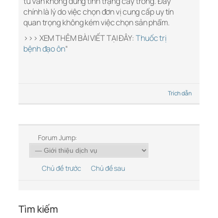
tư vấn không đúng tình trạng cây trồng. Đây
chính là lý do việc chọn đơn vị cung cấp uy tín
quan trọng không kém việc chọn sản phẩm.
>>> XEM THÊM BÀI VIẾT TẠI ĐÂY:
Thuốc trị
bệnh đạo ôn
“
Trích dẫn
Forum Jump:
Chủ đề trước
Chủ đề sau
Tìm kiếm