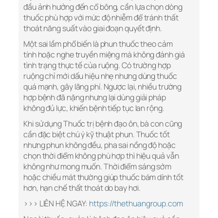
đầu ảnh hưởng đến cổ bông, cần lựa chọn dòng
thuốc phù hợp với mức độ nhiễm để tránh thất
thoát năng suất vào giai đoạn quyết định.
Một sai lầm phổ biến là phun thuốc theo cảm
tính hoặc nghe truyền miệng mà không đánh giá
tình trạng thực tế của ruộng. Có trường hợp
ruộng chỉ mới dấu hiệu nhẹ nhưng dùng thuốc
quá mạnh, gây lãng phí. Ngược lại, nhiều trường
hợp bệnh đã nặng nhưng lại dùng giải pháp
không đủ lực, khiến bệnh tiếp tục lan rộng.
Khi sử dụng Thuốc trị bệnh đạo ôn, bà con cũng
cần đặc biệt chú ý kỹ thuật phun. Thuốc tốt
nhưng phun không đều, pha sai nồng độ hoặc
chọn thời điểm không phù hợp thì hiệu quả vẫn
không như mong muốn. Thời điểm sáng sớm
hoặc chiều mát thường giúp thuốc bám dính tốt
hơn, hạn chế thất thoát do bay hơi.
>>> LIÊN HỆ NGAY:
https://thethuangroup.com