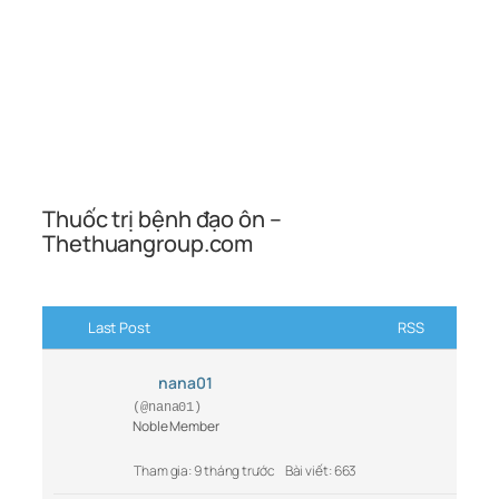
Thuốc trị bệnh đạo ôn –
Thethuangroup.com
Last Post
RSS
nana01
(@nana01)
Noble Member
Tham gia: 9 tháng trước
Bài viết: 663