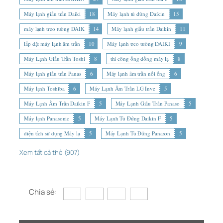
Máy lạnh giấu trần Daiki
18
Máy lạnh tủ đứng Daikin
15
máy lạnh treo tường DAIK
14
Máy lạnh giấu trần Daikin
11
lắp đặt máy lạnh âm trần
10
Máy lạnh treo tường DAIKI
9
Máy Lạnh Giấu Trần Toshi
8
thi công ống đồng máy lạ
8
Máy lạnh giấu trần Panas
6
Máy lạnh âm trần nối ống
6
Máy lạnh Toshiba
6
Máy Lạnh Âm Trần LG Inve
5
Máy Lạnh Âm Trần Daikin F
5
Máy Lạnh Giấu Trần Panaso
5
Máy lạnh Panasonic
5
Máy Lạnh Tủ Đứng Daikin F
5
diện tích sử dụng Máy lạ
5
Máy Lạnh Tủ Đứng Panason
5
Xem tất cả thẻ (907)
Chia sẻ: