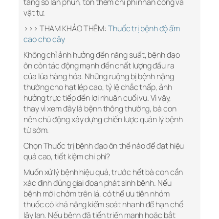
tăng số lần phun, tốn thêm chi phí nhân công và
vật tư.
>>> THAM KHẢO THÊM:
Thuốc trị bệnh độ ẩm
cao cho cây
Không chỉ ảnh hưởng đến năng suất, bệnh đạo
ôn còn tác động mạnh đến chất lượng đầu ra
của lúa hàng hóa. Những ruộng bị bệnh nặng
thường cho hạt lép cao, tỷ lệ chắc thấp, ảnh
hưởng trực tiếp đến lợi nhuận cuối vụ. Vì vậy,
thay vì xem đây là bệnh thông thường, bà con
nên chủ động xây dựng chiến lược quản lý bệnh
từ sớm.
Chọn Thuốc trị bệnh đạo ôn thế nào để đạt hiệu
quả cao, tiết kiệm chi phí?
Muốn xử lý bệnh hiệu quả, trước hết bà con cần
xác định đúng giai đoạn phát sinh bệnh. Nếu
bệnh mới chớm trên lá, có thể ưu tiên nhóm
thuốc có khả năng kiểm soát nhanh để hạn chế
lây lan. Nếu bệnh đã tiến triển mạnh hoặc bắt