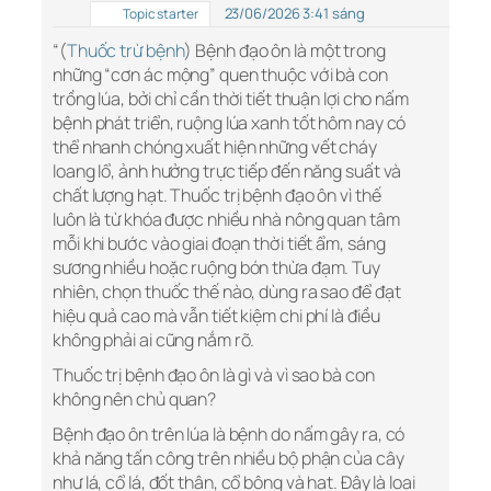
23/06/2026 3:41 sáng
Topic starter
“(
Thuốc trừ bệnh
) Bệnh đạo ôn là một trong
những “cơn ác mộng” quen thuộc với bà con
trồng lúa, bởi chỉ cần thời tiết thuận lợi cho nấm
bệnh phát triển, ruộng lúa xanh tốt hôm nay có
thể nhanh chóng xuất hiện những vết cháy
loang lổ, ảnh hưởng trực tiếp đến năng suất và
chất lượng hạt. Thuốc trị bệnh đạo ôn vì thế
luôn là từ khóa được nhiều nhà nông quan tâm
mỗi khi bước vào giai đoạn thời tiết ẩm, sáng
sương nhiều hoặc ruộng bón thừa đạm. Tuy
nhiên, chọn thuốc thế nào, dùng ra sao để đạt
hiệu quả cao mà vẫn tiết kiệm chi phí là điều
không phải ai cũng nắm rõ.
Thuốc trị bệnh đạo ôn là gì và vì sao bà con
không nên chủ quan?
Bệnh đạo ôn trên lúa là bệnh do nấm gây ra, có
khả năng tấn công trên nhiều bộ phận của cây
như lá, cổ lá, đốt thân, cổ bông và hạt. Đây là loại