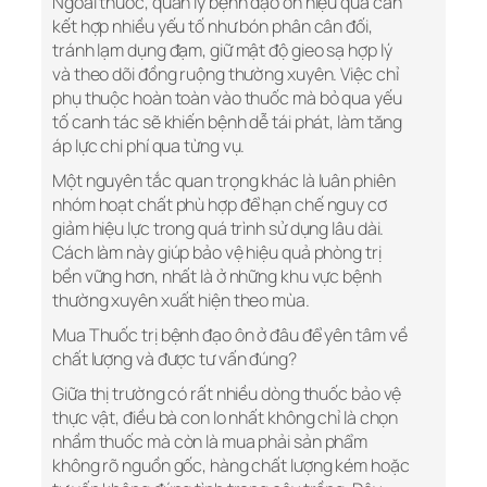
Ngoài thuốc, quản lý bệnh đạo ôn hiệu quả cần
kết hợp nhiều yếu tố như bón phân cân đối,
tránh lạm dụng đạm, giữ mật độ gieo sạ hợp lý
và theo dõi đồng ruộng thường xuyên. Việc chỉ
phụ thuộc hoàn toàn vào thuốc mà bỏ qua yếu
tố canh tác sẽ khiến bệnh dễ tái phát, làm tăng
áp lực chi phí qua từng vụ.
Một nguyên tắc quan trọng khác là luân phiên
nhóm hoạt chất phù hợp để hạn chế nguy cơ
giảm hiệu lực trong quá trình sử dụng lâu dài.
Cách làm này giúp bảo vệ hiệu quả phòng trị
bền vững hơn, nhất là ở những khu vực bệnh
thường xuyên xuất hiện theo mùa.
Mua Thuốc trị bệnh đạo ôn ở đâu để yên tâm về
chất lượng và được tư vấn đúng?
Giữa thị trường có rất nhiều dòng thuốc bảo vệ
thực vật, điều bà con lo nhất không chỉ là chọn
nhầm thuốc mà còn là mua phải sản phẩm
không rõ nguồn gốc, hàng chất lượng kém hoặc