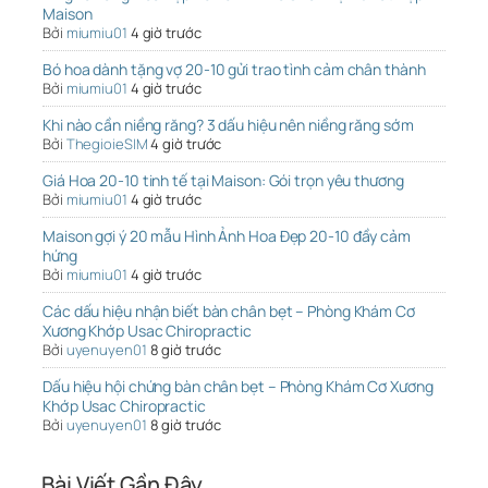
Maison
Bởi
miumiu01
4 giờ trước
Bó hoa dành tặng vợ 20-10 gửi trao tình cảm chân thành
Bởi
miumiu01
4 giờ trước
Khi nào cần niềng răng? 3 dấu hiệu nên niềng răng sớm
Bởi
ThegioieSIM
4 giờ trước
Giá Hoa 20-10 tinh tế tại Maison: Gói trọn yêu thương
Bởi
miumiu01
4 giờ trước
Maison gợi ý 20 mẫu Hình Ảnh Hoa Đẹp 20-10 đầy cảm
hứng
Bởi
miumiu01
4 giờ trước
Các dấu hiệu nhận biết bàn chân bẹt – Phòng Khám Cơ
Xương Khớp Usac Chiropractic
Bởi
uyenuyen01
8 giờ trước
Dấu hiệu hội chứng bàn chân bẹt – Phòng Khám Cơ Xương
Khớp Usac Chiropractic
Bởi
uyenuyen01
8 giờ trước
Bài Viết Gần Đây