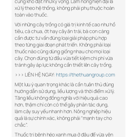
cũng khó đạt như kỳ vọng. Làm nông hiện đại là
xử lý theo hệ thống, không phải phụ thuộc hoàn
toàn vào thuốc.
Với những cây trồng có giá trị kinh tế cao như hồ
tiêu, cà chua, ớt hay cây ăn trái, bà con càng
cần được tư vấn đúng loại giải pháp phù hợp
theo từng giai đoạn phát triển. Không phải loại
thuốc nào cũng dùng giống nhau cho mọi loại
cây. Chọn đúng từ đầu vừa tiết kiệm chi phí vừa
tránh gây áp lực không cần thiết lên cây trồng.
>>> LIÊN HỆ NGAY:
https://thethuangroup.com
Một lưu ý quan trọng khác là cần tuân thủ đúng
hướng dẫn sử dụng, liều lượng và thời điểm xử lý.
Tăng liều không đồng nghĩa với hiệu quả cao
hơn, thậm chí còn có thể gây phản tác dụng,
làm cây suy yếu nhanh hơn. Nông nghiệp hiệu
quả là sự chính xác, không phải “mạnh tay cho
chắc”.
Thuốc trị bệnh héo xanh mua ở đâu để vừa yên