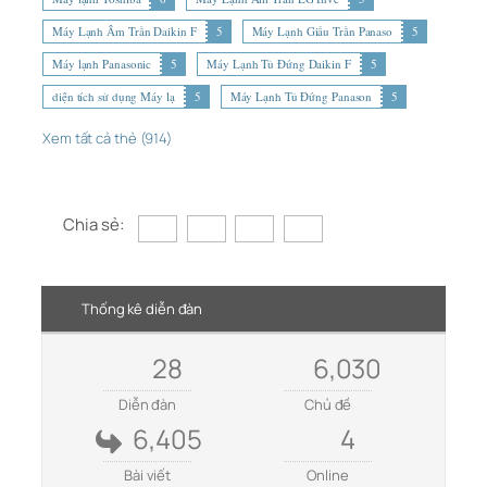
Máy Lạnh Âm Trần Daikin F
5
Máy Lạnh Giấu Trần Panaso
5
Máy lạnh Panasonic
5
Máy Lạnh Tủ Đứng Daikin F
5
diện tích sử dụng Máy lạ
5
Máy Lạnh Tủ Đứng Panason
5
Xem tất cả thẻ (914)
Chia sẻ:
Thống kê diễn đàn
28
6,030
Diễn đàn
Chủ đề
6,405
4
Bài viết
Online