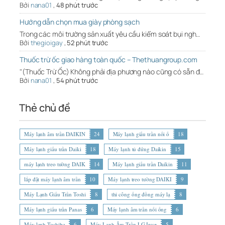
Bởi
nana01
,
48 phút trước
Hướng dẫn chọn mua giày phòng sạch
Trong các môi trường sản xuất yêu cầu kiểm soát bụi ngh…
Bởi
thegioigay
,
52 phút trước
Thuốc trừ ốc giao hàng toàn quốc – Thethuangroup.com
"(Thuốc Trừ Ốc) Không phải địa phương nào cũng có sẵn đ…
Bởi
nana01
,
54 phút trước
Thẻ chủ đề
Máy lạnh âm trần DAIKIN
24
Máy lạnh giấu trần nối ố
18
Máy lạnh giấu trần Daiki
18
Máy lạnh tủ đứng Daikin
15
máy lạnh treo tường DAIK
14
Máy lạnh giấu trần Daikin
11
lắp đặt máy lạnh âm trần
10
Máy lạnh treo tường DAIKI
9
Máy Lạnh Giấu Trần Toshi
8
thi công ống đồng máy lạ
8
Máy lạnh giấu trần Panas
6
Máy lạnh âm trần nối ống
6
Máy lạnh Toshiba
6
Máy Lạnh Âm Trần LG Inve
5