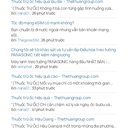
Thuốc trừ ốc hiệu quả lâu dài – Thethuangroup.com
"(Thuốc Trừ Ốc) Không ít bà con từng gặp tình huống vừa…
Bởi
nana01
,
26 phút trước
Tốc độ mạng eSIM có mạnh không?
Bạn chuẩn bị đi nước ngoài nhưng vẫn băn khoăn mạng
eSI…
Bởi
ThegioieSIM
,
26 phút trước
Chúng tôi sẽ tới khảo sát và tư vấn lắp Điều hòa treo tường
PANASONIC tiết kiệm năng lượng
Máy lạnh treo tường PANASONIC hàng đầu NHẬT BẢN –…
Bởi
vinhphat
,
29 phút trước
Thuốc trừ ốc hiệu quả cao – Thethuangroup.com
"(Thuốc Trừ Ốc) Mỗi vụ mùa chỉ có một khoảng thời gian …
Bởi
nana01
,
33 phút trước
Thuốc trừ ốc hiệu quả – Thethuangroup.com
"(Thuốc Trừ Ốc) Chỉ cần chậm xử lý vài ngày, ốc bươu và…
Bởi
nana01
,
41 phút trước
Thuốc trừ ốc Hậu Giang – Thethuangroup.com
"(Thuốc Trừ Ốc) Hậu Giang là một trong những địa phương…