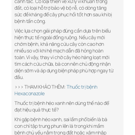
canh tác. Có loại thiên về xử lý vi khuẩn trong
đất, có loại hỗ trợ bảo vệ bộ rễ, có dòng tăng
sức đề kháng để cây phục hồi tốt hơn sau khi bị
bệnh tấn công.
Việc lựa chọn giải pháp đúng cần dựa trên biểu
hiện thực tế ngoài đồng ruộng. Nếu cây mới
chớm bệnh, khả năng cứu cây còn cao hơn
nhiều so với khi hệ mạch dẫn đã hỏng hoàn
toàn. Vì vậy, thay vì chờ cây héo hàng loạt mới
tìm cách cứu chữa, bà con nên chủ động nhận
diện sớm và áp dụng biện pháp phù hợp ngay từ
đầu.
>>> THAM KHẢO THÊM:
Thuốc trị bệnh
Hexaconazole
Thuốc trị bệnh héo xanh nên dùng thế nào để
đạt hiệu quả thực tế?
Khi gặp bệnh héo xanh, sai lầm phổ biến là bà
con chỉ tập trung phun lên lá trong khi mầm
bệnh chủ yếu nằm trong đất hoặc xâm nhập