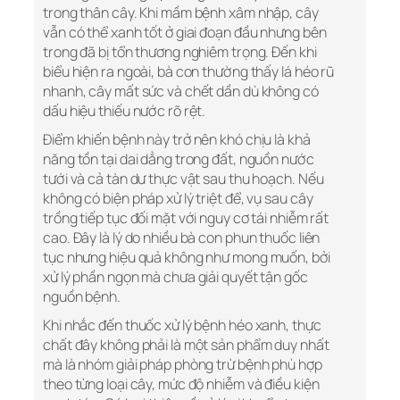
trong thân cây. Khi mầm bệnh xâm nhập, cây
vẫn có thể xanh tốt ở giai đoạn đầu nhưng bên
trong đã bị tổn thương nghiêm trọng. Đến khi
biểu hiện ra ngoài, bà con thường thấy lá héo rũ
nhanh, cây mất sức và chết dần dù không có
dấu hiệu thiếu nước rõ rệt.
Điểm khiến bệnh này trở nên khó chịu là khả
năng tồn tại dai dẳng trong đất, nguồn nước
tưới và cả tàn dư thực vật sau thu hoạch. Nếu
không có biện pháp xử lý triệt để, vụ sau cây
trồng tiếp tục đối mặt với nguy cơ tái nhiễm rất
cao. Đây là lý do nhiều bà con phun thuốc liên
tục nhưng hiệu quả không như mong muốn, bởi
xử lý phần ngọn mà chưa giải quyết tận gốc
nguồn bệnh.
Khi nhắc đến thuốc xử lý bệnh héo xanh, thực
chất đây không phải là một sản phẩm duy nhất
mà là nhóm giải pháp phòng trừ bệnh phù hợp
theo từng loại cây, mức độ nhiễm và điều kiện