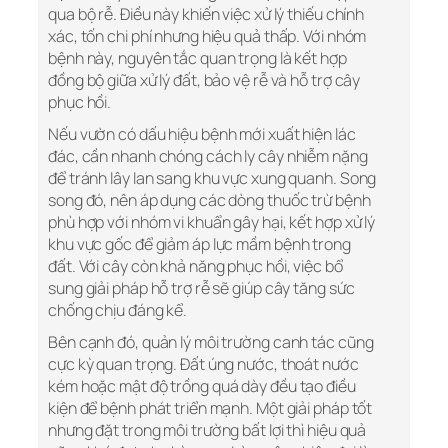
qua bộ rễ. Điều này khiến việc xử lý thiếu chính
xác, tốn chi phí nhưng hiệu quả thấp. Với nhóm
bệnh này, nguyên tắc quan trọng là kết hợp
đồng bộ giữa xử lý đất, bảo vệ rễ và hỗ trợ cây
phục hồi.
Nếu vườn có dấu hiệu bệnh mới xuất hiện lác
đác, cần nhanh chóng cách ly cây nhiễm nặng
để tránh lây lan sang khu vực xung quanh. Song
song đó, nên áp dụng các dòng thuốc trừ bệnh
phù hợp với nhóm vi khuẩn gây hại, kết hợp xử lý
khu vực gốc để giảm áp lực mầm bệnh trong
đất. Với cây còn khả năng phục hồi, việc bổ
sung giải pháp hỗ trợ rễ sẽ giúp cây tăng sức
chống chịu đáng kể.
Bên cạnh đó, quản lý môi trường canh tác cũng
cực kỳ quan trọng. Đất úng nước, thoát nước
kém hoặc mật độ trồng quá dày đều tạo điều
kiện để bệnh phát triển mạnh. Một giải pháp tốt
nhưng đặt trong môi trường bất lợi thì hiệu quả