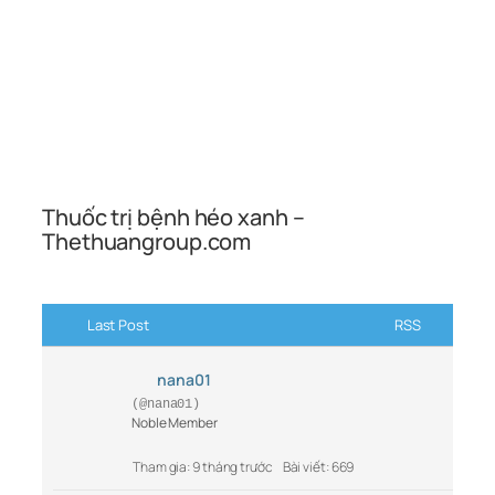
Thuốc trị bệnh héo xanh –
Thethuangroup.com
Last Post
RSS
nana01
(@nana01)
Noble Member
Tham gia: 9 tháng trước
Bài viết: 669