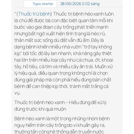
28/06/2026 2:02 sáng
Topic starter
“(
Thuốc trừ bệnh
) Thuốc trị bệnh héo xanh luôn
là chủ đề được bà con đặc biệt quan tâm mỗi khi
bước vào giai đoạn cây trồng phát triển mạnh
nhưng bất ngờ xuất hiện tình trạng lá héo rũ,
thân mất sức sống dù đất vẫn đủ ẩm. Đây là
dạng bệnh khiến nhiều nhà vườn “trở tay không
kịp” bởi tốc độ lây lan nhanh, khả năng gây thiệt
hại lớn trên nhiều loại cây như cà chua, ớt, khoai
tây, hồ tiêu, cà tím và nhiều cây ăn trái. Muốn xử
lý hiệu quả, điều quan trọng không chỉ là chọn
đúng giải pháp mà còn phải hiểu đúng bản chất
bệnh để can thiệp kịp thời, tránh mất trắng cả
vụ.
Thuốc trị bệnh héo xanh – Hiểu đúng để xử lý
đúng trước khi quá muộn
Bệnh héo xanh là một trong những nhóm bệnh
nguy hiểm trên cây trồng do vi khuẩn gây ra,
thường tấn công hệ thống dẫn truyền nước