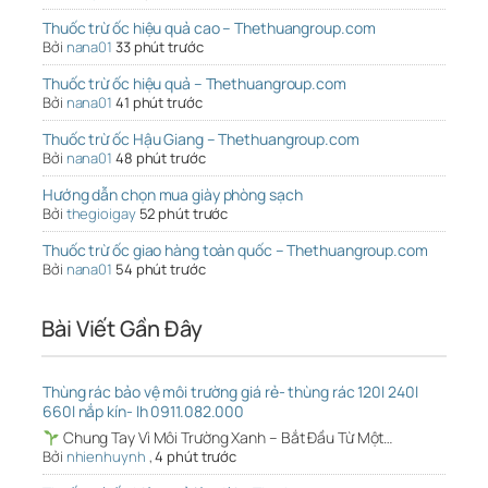
Thuốc trừ ốc hiệu quả cao – Thethuangroup.com
Bởi
nana01
33 phút trước
Thuốc trừ ốc hiệu quả – Thethuangroup.com
Bởi
nana01
41 phút trước
Thuốc trừ ốc Hậu Giang – Thethuangroup.com
Bởi
nana01
48 phút trước
Hướng dẫn chọn mua giày phòng sạch
Bởi
thegioigay
52 phút trước
Thuốc trừ ốc giao hàng toàn quốc – Thethuangroup.com
Bởi
nana01
54 phút trước
Bài Viết Gần Đây
Thùng rác bảo vệ môi trường giá rẻ- thùng rác 120l 240l
660l nắp kín- lh 0911.082.000
Chung Tay Vì Môi Trường Xanh – Bắt Đầu Từ Một…
Bởi
nhienhuynh
,
4 phút trước