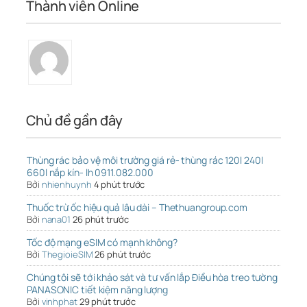
Thành viên Online
Chủ đề gần đây
Thùng rác bảo vệ môi trường giá rẻ- thùng rác 120l 240l
660l nắp kín- lh 0911.082.000
Bởi
nhienhuynh
4 phút trước
Thuốc trừ ốc hiệu quả lâu dài – Thethuangroup.com
Bởi
nana01
26 phút trước
Tốc độ mạng eSIM có mạnh không?
Bởi
ThegioieSIM
26 phút trước
Chúng tôi sẽ tới khảo sát và tư vấn lắp Điều hòa treo tường
PANASONIC tiết kiệm năng lượng
Bởi
vinhphat
29 phút trước