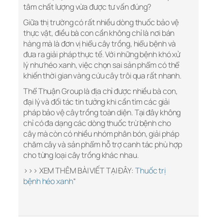
tâm chất lượng vừa được tư vấn đúng?
Giữa thị trường có rất nhiều dòng thuốc bảo vệ
thực vật, điều bà con cần không chỉ là nơi bán
hàng mà là đơn vị hiểu cây trồng, hiểu bệnh và
đưa ra giải pháp thực tế. Với những bệnh khó xử
lý như héo xanh, việc chọn sai sản phẩm có thể
khiến thời gian vàng cứu cây trôi qua rất nhanh.
Thể Thuận Group là địa chỉ được nhiều bà con,
đại lý và đối tác tin tưởng khi cần tìm các giải
pháp bảo vệ cây trồng toàn diện. Tại đây không
chỉ có đa dạng các dòng thuốc trừ bệnh cho
cây mà còn có nhiều nhóm phân bón, giải pháp
chăm cây và sản phẩm hỗ trợ canh tác phù hợp
cho từng loại cây trồng khác nhau.
>>> XEM THÊM BÀI VIẾT TẠI ĐÂY:
Thuốc trị
bệnh héo xanh
“