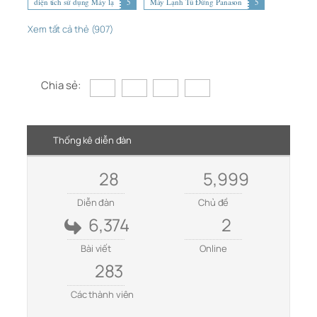
diện tích sử dụng Máy lạ
5
Máy Lạnh Tủ Đứng Panason
5
Xem tất cả thẻ (907)
Chia sẻ:
Thống kê diễn đàn
28
5,999
Diễn đàn
Chủ đề
6,374
2
Bài viết
Online
283
Các thành viên