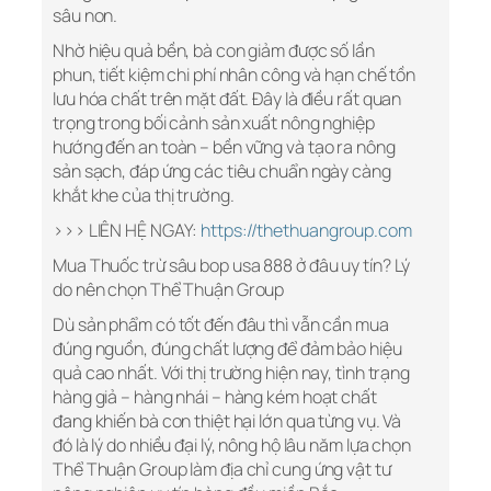
sâu non.
Nhờ hiệu quả bền, bà con giảm được số lần
phun, tiết kiệm chi phí nhân công và hạn chế tồn
lưu hóa chất trên mặt đất. Đây là điều rất quan
trọng trong bối cảnh sản xuất nông nghiệp
hướng đến an toàn – bền vững và tạo ra nông
sản sạch, đáp ứng các tiêu chuẩn ngày càng
khắt khe của thị trường.
>>> LIÊN HỆ NGAY:
https://thethuangroup.com
Mua Thuốc trừ sâu bop usa 888 ở đâu uy tín? Lý
do nên chọn Thể Thuận Group
Dù sản phẩm có tốt đến đâu thì vẫn cần mua
đúng nguồn, đúng chất lượng để đảm bảo hiệu
quả cao nhất. Với thị trường hiện nay, tình trạng
hàng giả – hàng nhái – hàng kém hoạt chất
đang khiến bà con thiệt hại lớn qua từng vụ. Và
đó là lý do nhiều đại lý, nông hộ lâu năm lựa chọn
Thể Thuận Group làm địa chỉ cung ứng vật tư