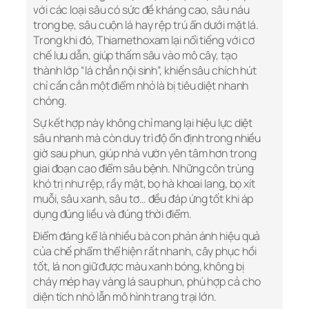
với các loại sâu có sức đề kháng cao, sâu náu
trong bẹ, sâu cuộn lá hay rệp trú ẩn dưới mặt lá.
Trong khi đó, Thiamethoxam lại nổi tiếng với cơ
chế lưu dẫn, giúp thấm sâu vào mô cây, tạo
thành lớp “lá chắn nội sinh”, khiến sâu chích hút
chỉ cần cắn một điểm nhỏ là bị tiêu diệt nhanh
chóng.
Sự kết hợp này không chỉ mang lại hiệu lực diệt
sâu nhanh mà còn duy trì độ ổn định trong nhiều
giờ sau phun, giúp nhà vườn yên tâm hơn trong
giai đoạn cao điểm sâu bệnh. Những côn trùng
khó trị như rệp, rầy mật, bọ hà khoai lang, bọ xít
muỗi, sâu xanh, sâu tơ… đều đáp ứng tốt khi áp
dụng đúng liều và đúng thời điểm.
Điểm đáng kể là nhiều bà con phản ánh hiệu quả
của chế phẩm thể hiện rất nhanh, cây phục hồi
tốt, lá non giữ được màu xanh bóng, không bị
cháy mép hay vàng lá sau phun, phù hợp cả cho
diện tích nhỏ lẫn mô hình trang trại lớn.