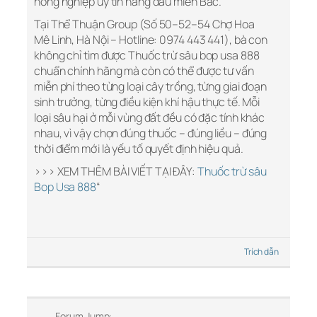
nông nghiệp uy tín hàng đầu miền Bắc.
Tại Thể Thuận Group (Số 50–52–54 Chợ Hoa
Mê Linh, Hà Nội – Hotline: 0974 443 441), bà con
không chỉ tìm được Thuốc trừ sâu bop usa 888
chuẩn chính hãng mà còn có thể được tư vấn
miễn phí theo từng loại cây trồng, từng giai đoạn
sinh trưởng, từng điều kiện khí hậu thực tế. Mỗi
loại sâu hại ở mỗi vùng đất đều có đặc tính khác
nhau, vì vậy chọn đúng thuốc – đúng liều – đúng
thời điểm mới là yếu tố quyết định hiệu quả.
>>> XEM THÊM BÀI VIẾT TẠI ĐÂY:
Thuốc trừ sâu
Bop Usa 888
“
Trích dẫn
Forum Jump: