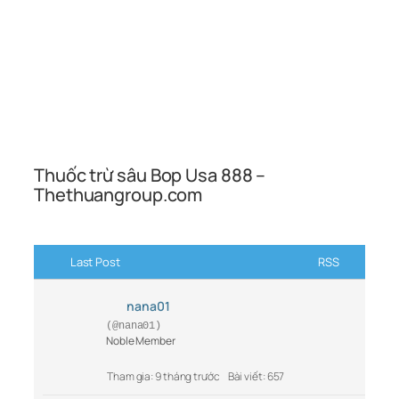
Thuốc trừ sâu Bop Usa 888 –
Thethuangroup.com
Last Post
RSS
nana01
(@nana01)
Noble Member
Tham gia: 9 tháng trước
Bài viết: 657