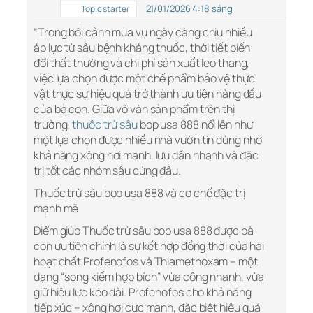
21/01/2026 4:18 sáng
Topic starter
“Trong bối cảnh mùa vụ ngày càng chịu nhiều
áp lực từ sâu bệnh kháng thuốc, thời tiết biến
đổi thất thường và chi phí sản xuất leo thang,
việc lựa chọn được một chế phẩm bảo vệ thực
vật thực sự hiệu quả trở thành ưu tiên hàng đầu
của bà con. Giữa vô vàn sản phẩm trên thị
trường,
thuốc trừ sâu
bop usa 888 nổi lên như
một lựa chọn được nhiều nhà vườn tin dùng nhờ
khả năng xông hơi mạnh, lưu dẫn nhanh và đặc
trị tốt các nhóm sâu cứng đầu.
Thuốc trừ sâu bop usa 888 và cơ chế đặc trị
mạnh mẽ
Điểm giúp Thuốc trừ sâu bop usa 888 được bà
con ưu tiên chính là sự kết hợp đồng thời của hai
hoạt chất Profenofos và Thiamethoxam – một
dạng “song kiếm hợp bích” vừa công nhanh, vừa
giữ hiệu lực kéo dài. Profenofos cho khả năng
tiếp xúc – xông hơi cực mạnh, đặc biệt hiệu quả