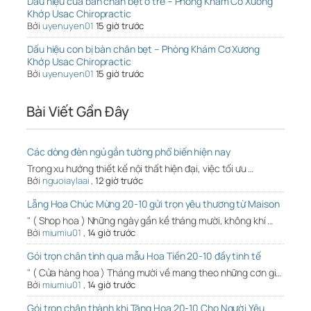
Dấu hiệu của bàn chân bẹt ở trẻ – Phòng Khám Cơ Xương
Khớp Usac Chiropractic
Bởi
uyenuyen01
15 giờ trước
Dấu hiệu con bị bàn chân bẹt – Phòng Khám Cơ Xương
Khớp Usac Chiropractic
Bởi
uyenuyen01
15 giờ trước
Bài Viết Gần Đây
Các dòng đèn ngủ gắn tường phổ biến hiện nay
Trong xu hướng thiết kế nội thất hiện đại, việc tối ưu …
Bởi
nguoiaylaai
,
12 giờ trước
Lẵng Hoa Chúc Mừng 20-10 gửi trọn yêu thương từ Maison
" ( Shop hoa ) Những ngày gần kề tháng mười, không khí …
Bởi
miumiu01
,
14 giờ trước
Gói trọn chân tình qua mẫu Hoa Tiền 20-10 đầy tinh tế
" ( Cửa hàng hoa ) Tháng mười về mang theo những cơn gi…
Bởi
miumiu01
,
14 giờ trước
Gói trọn chân thành khi Tặng Hoa 20-10 Cho Người Yêu