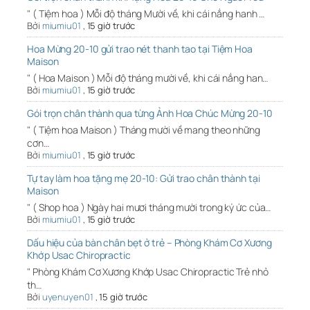
" ( Tiệm hoa ) Mỗi độ tháng Mười về, khi cái nắng hanh …
Bởi
miumiu01
,
15 giờ trước
Hoa Mừng 20-10 gửi trao nét thanh tao tại Tiệm Hoa
Maison
" ( Hoa Maison ) Mỗi độ tháng mười về, khi cái nắng han…
Bởi
miumiu01
,
15 giờ trước
Gói trọn chân thành qua từng Ảnh Hoa Chúc Mừng 20-10
" ( Tiệm hoa Maison ) Tháng mười về mang theo những
cơn…
Bởi
miumiu01
,
15 giờ trước
Tự tay làm hoa tặng mẹ 20-10: Gửi trao chân thành tại
Maison
" ( Shop hoa ) Ngày hai mươi tháng mười trong ký ức của…
Bởi
miumiu01
,
15 giờ trước
Dấu hiệu của bàn chân bẹt ở trẻ – Phòng Khám Cơ Xương
Khớp Usac Chiropractic
" Phòng Khám Cơ Xương Khớp Usac Chiropractic Trẻ nhỏ
th…
Bởi
uyenuyen01
,
15 giờ trước