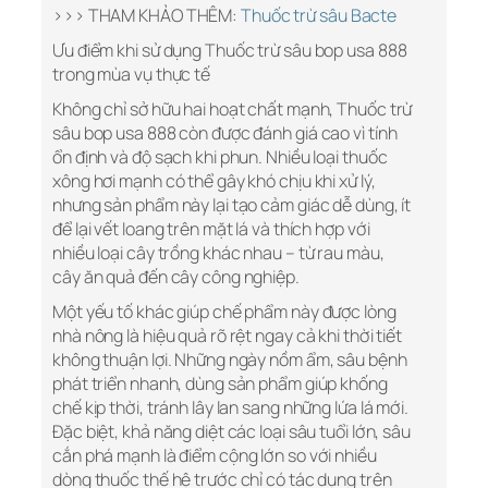
>>> THAM KHẢO THÊM:
Thuốc trừ sâu Bacte
Ưu điểm khi sử dụng Thuốc trừ sâu bop usa 888
trong mùa vụ thực tế
Không chỉ sở hữu hai hoạt chất mạnh, Thuốc trừ
sâu bop usa 888 còn được đánh giá cao vì tính
ổn định và độ sạch khi phun. Nhiều loại thuốc
xông hơi mạnh có thể gây khó chịu khi xử lý,
nhưng sản phẩm này lại tạo cảm giác dễ dùng, ít
để lại vết loang trên mặt lá và thích hợp với
nhiều loại cây trồng khác nhau – từ rau màu,
cây ăn quả đến cây công nghiệp.
Một yếu tố khác giúp chế phẩm này được lòng
nhà nông là hiệu quả rõ rệt ngay cả khi thời tiết
không thuận lợi. Những ngày nồm ẩm, sâu bệnh
phát triển nhanh, dùng sản phẩm giúp khống
chế kịp thời, tránh lây lan sang những lứa lá mới.
Đặc biệt, khả năng diệt các loại sâu tuổi lớn, sâu
cắn phá mạnh là điểm cộng lớn so với nhiều
dòng thuốc thế hệ trước chỉ có tác dụng trên