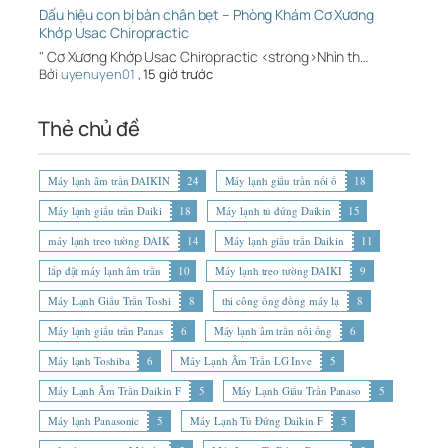
Dấu hiệu con bị bàn chân bẹt – Phòng Khám Cơ Xương
Khớp Usac Chiropractic
" Cơ Xương Khớp Usac Chiropractic <strong>Nhìn th…
Bởi
uyenuyen01
,
15 giờ trước
Thẻ chủ đề
Máy lạnh âm trần DAIKIN
24
Máy lạnh giấu trần nối ố
18
Máy lạnh giấu trần Daiki
18
Máy lạnh tủ đứng Daikin
15
máy lạnh treo tường DAIK
14
Máy lạnh giấu trần Daikin
11
lắp đặt máy lạnh âm trần
10
Máy lạnh treo tường DAIKI
9
Máy Lạnh Giấu Trần Toshi
8
thi công ống đồng máy lạ
8
Máy lạnh giấu trần Panas
6
Máy lạnh âm trần nối ống
6
Máy lạnh Toshiba
6
Máy Lạnh Âm Trần LG Inve
5
Máy Lạnh Âm Trần Daikin F
5
Máy Lạnh Giấu Trần Panaso
5
Máy lạnh Panasonic
5
Máy Lạnh Tủ Đứng Daikin F
5