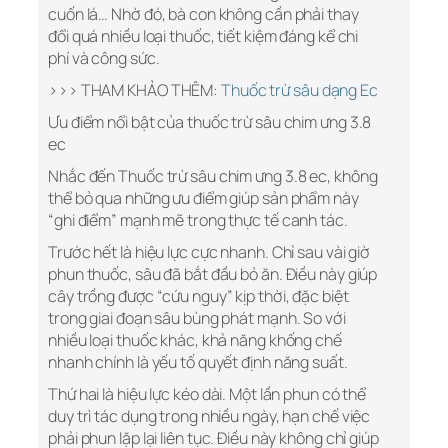
cuốn lá… Nhờ đó, bà con không cần phải thay
đổi quá nhiều loại thuốc, tiết kiệm đáng kể chi
phí và công sức.
>>> THAM KHẢO THÊM:
Thuốc trừ sâu dạng Ec
Ưu điểm nổi bật của thuốc trừ sâu chim ưng 3.8
ec
Nhắc đến Thuốc trừ sâu chim ưng 3.8 ec, không
thể bỏ qua những ưu điểm giúp sản phẩm này
“ghi điểm” mạnh mẽ trong thực tế canh tác.
Trước hết là hiệu lực cực nhanh. Chỉ sau vài giờ
phun thuốc, sâu đã bắt đầu bỏ ăn. Điều này giúp
cây trồng được “cứu nguy” kịp thời, đặc biệt
trong giai đoạn sâu bùng phát mạnh. So với
nhiều loại thuốc khác, khả năng khống chế
nhanh chính là yếu tố quyết định năng suất.
Thứ hai là hiệu lực kéo dài. Một lần phun có thể
duy trì tác dụng trong nhiều ngày, hạn chế việc
phải phun lặp lại liên tục. Điều này không chỉ giúp