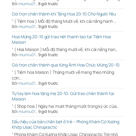
Bởi
miumiu01
,
8 giờ trước
Gói trọn chân thành khi Tặng Hoa 20-10 Cho Người Yêu
" ( Tiệm hoa ) Mỗi độ tháng Mười về, khi cái nắng hanh …
Bởi
miumiu01
,
9 giờ trước
Hoa Mừng 20-10 gửi trao nét thanh tao tại Tiệm Hoa
Maison
" ( Hoa Maison ) Mỗi độ tháng mười về, khi cái nắng han…
Bởi
miumiu01
,
9 giờ trước
Gói trọn chân thành qua từng Ảnh Hoa Chúc Mừng 20-10
" ( Tiệm hoa Maison ) Tháng mười về mang theo những
cơn…
Bởi
miumiu01
,
9 giờ trước
Tự tay làm hoa tặng mẹ 20-10: Gửi trao chân thành tại
Maison
" ( Shop hoa ) Ngày hai mươi tháng mười trong ký ức của…
Bởi
miumiu01
,
9 giờ trước
Dấu hiệu của bàn chân bẹt ở trẻ – Phòng Khám Cơ Xương
Khớp Usac Chiropractic
" Phòng Khám Cơ Xương Khớp Usac Chiropractic Trẻ nhỏ