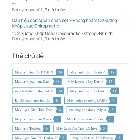
th…
Bởi
uyenuyen01
,
9 giờ trước
Dấu hiệu con bị bàn chân bẹt – Phòng Khám Cơ Xương
Khớp Usac Chiropractic
" Cơ Xương Khớp Usac Chiropractic <strong>Nhìn th…
Bởi
uyenuyen01
,
9 giờ trước
Thẻ chủ đề
Máy lạnh âm trần DAIKIN
24
Máy lạnh giấu trần nối ố
18
Máy lạnh giấu trần Daiki
18
Máy lạnh tủ đứng Daikin
15
máy lạnh treo tường DAIK
14
Máy lạnh giấu trần Daikin
11
lắp đặt máy lạnh âm trần
10
Máy lạnh treo tường DAIKI
9
Máy Lạnh Giấu Trần Toshi
8
thi công ống đồng máy lạ
8
Máy lạnh giấu trần Panas
6
Máy lạnh âm trần nối ống
6
Máy lạnh Toshiba
6
Máy Lạnh Âm Trần LG Inve
5
Máy Lạnh Âm Trần Daikin F
5
Máy Lạnh Giấu Trần Panaso
5