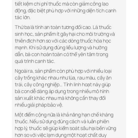
tiết kiệm chi phí thuốc mà còn giảm công lao
động, đặc biệt phù hợp với những diện tích canh
tác lớn.
Thứ ba là tính an toàn tương đối cao. Là thuốc
sinh học, sản phẩm ít gây hại cho môi trường và
thiên địch hơn so với các dòng thuốc hóa học
mạnh. Khi sử dụng đúng liều lượng và hướng
dẫn, bà con hoàn toàn có thể yên tâm trong
quá trình canh tác.
Ngoài ra, sản phẩm còn phù hợp với nhiều loại
cây trồng khác nhau như lúa, rau màu, cây ăn
trái, cây công nghiệp… Tính linh hoạt này giúp
bà con dễ dàng áp dụng trong nhiều mô hình
sản xuất khác nhau mà không cần thay đổi
nhiều giải pháp bảo vệ.
Một điểm cộng nữa là khả năng hạn chế kháng
thuốc. Nếu sử dụng đúng cách và luân phiên
hợp lý, thuốc sẽ giúp kiểm soát sâu hại bền vững
hơn so với việc lạm dụng một hoạt chất duy