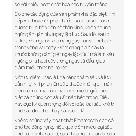
so với nhiều hoạt chất hóa học truyền thống.
Cơ chế tác động của sản phẩm khá đặc biệt. Khi
tiếp xúc hoặc ăn phải thuốc, sâu hại sẽ bị ảnh
hưởng trực tiếp đến hệ thần kinh, khiến chúng
ngừng ăn gần như ngay lập tức. Sau đó, sâu bị
tê liệt, không còn khả năng gây hại và chết dần
trong vòng vài ngày. Điểm đáng giá ở đây là
thuốc không cần “giết ngay lập tức” mà làm sâu
ngừng phá hoại cây trồng ngay từ đầu, giúp
giảm thiểu thiệt hại rõ rệt.
Một ưu điểm khác là khả năng thấm sâu và lưu
dẫn nhẹ. Khi phun lên cây, thuốc không chỉ nằm
trên bề mặt mà còn thấm vào mô lá, giúp tiêu
diệt cả những con sâu ẩn nấp bên trong. Điều
này cực kỳ quan trọng đối với các loại sâu khó trị
như sâu đục thân hay sâu cuốn lá.
Không những vậy, hoạt chất Emamectin còn có
phổ tác động rộng, hiệu quả trên nhiều loại sâu
như sâu xanh, sâu tơ, sâu khoang, sâu ăn lá, sâu