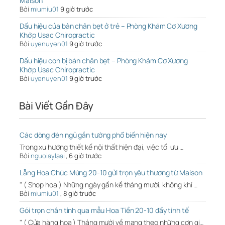
Maison
Bởi
miumiu01
9 giờ trước
Dấu hiệu của bàn chân bẹt ở trẻ – Phòng Khám Cơ Xương
Khớp Usac Chiropractic
Bởi
uyenuyen01
9 giờ trước
Dấu hiệu con bị bàn chân bẹt – Phòng Khám Cơ Xương
Khớp Usac Chiropractic
Bởi
uyenuyen01
9 giờ trước
Bài Viết Gần Đây
Các dòng đèn ngủ gắn tường phổ biến hiện nay
Trong xu hướng thiết kế nội thất hiện đại, việc tối ưu …
Bởi
nguoiaylaai
,
6 giờ trước
Lẵng Hoa Chúc Mừng 20-10 gửi trọn yêu thương từ Maison
" ( Shop hoa ) Những ngày gần kề tháng mười, không khí …
Bởi
miumiu01
,
8 giờ trước
Gói trọn chân tình qua mẫu Hoa Tiền 20-10 đầy tinh tế
" ( Cửa hàng hoa ) Tháng mười về mang theo những cơn gi…