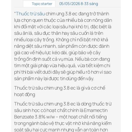
05/05/2026 8:33 sáng
Topic starter
“
Thuốc trừ sâu
chim ưng 3.8 ec đang trở thành
lựa chọn quen thuộc của nhiều bà con nông dân
khi đối mặt với các loại sâu hại khó trị, đặc biệt là
sâu ăn lá, sâu đục thân hay sâu cuốn lá trên
nhiều loại cây trồng. Không chỉ nổi bật nhờ khả
năng diệt sâu nhanh, sản phẩm còn được đánh
giá cao về hiệu lực kéo dài, giúp bảo vệ cây
trồng ổn định suốt cả vụ mùa. Nếu bà con đang
tìm một giải pháp vừa hiệu quả, vừa tiết kiệm chi
phí thì bài viết dưới đây sẽ giúp hiểu rõ hơn vì sao
sản phẩm này lại được tin dùng đến vậy.
Thuốc trừ sâu chim ưng 3.8 ec là gì và cơ chế
hoạt động
Thuốc trừ sâu chim ưng 3.8 ec là dòng thuốc trừ
sâu sinh học có hoạt chất chính là Emamectin
Benzoate 3.8% w/w – một hoạt chất nổi tiếng
trong ngành bảo vệ thực vật nhờ khả năng kiểm
soát sâu hại cực mạnh nhưng vẫn an toàn hơn