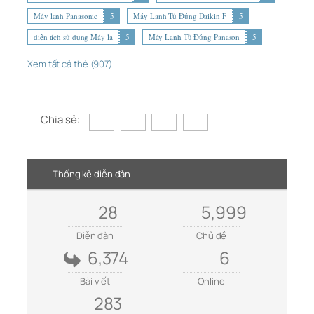
Máy lạnh Panasonic
5
Máy Lạnh Tủ Đứng Daikin F
5
diện tích sử dụng Máy lạ
5
Máy Lạnh Tủ Đứng Panason
5
Xem tất cả thẻ (907)
Chia sẻ:
Thống kê diễn đàn
28
5,999
Diễn đàn
Chủ đề
6,374
6
Bài viết
Online
283