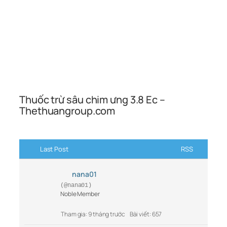
Thuốc trừ sâu chim ưng 3.8 Ec –
Thethuangroup.com
Last Post
RSS
nana01
(@nana01)
Noble Member
Tham gia: 9 tháng trước
Bài viết: 657