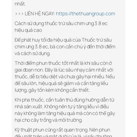
nhất.
>>> LIÊN HỆ NGAY:
https://thethuangroup.com
Cách sử dụng thuốc trừ sâu chim ưng 3.8 ec
hiệu quả cao
Để phát huy tối đa hiệu quả của Thuốc trừ sâu
chim ưng 3.8 ec, bà con cần chú ý đến thời điểm
và cách sử dụng.
Thời điểm phun thuốc tốt nhất là khi sâu còn ở
giai đoạn non. Đây là lúc sâu nhạy cảm nhất với
thuốc, dễ bị tiêu diệt và chưa gây hại nhiều. Nếu
để sâu lớn, hiệu quả sẽ giảm và cần tăng liều
lượng, gây tốn kém không cần thiết.
Khi pha thuốc, cần tuân thủ đúng hướng dẫn từ
nhà sản xuất. Không nên tự ý tăng liều vì điều
này không làm tăng hiệu quả mà còn có thể gây
hại cho cây trồng và môi trường.
Kỹ thuật phun cũng rất quan trọng. Nên phun
đều mặt trên và mặt dưới của lá, vì sâu thường