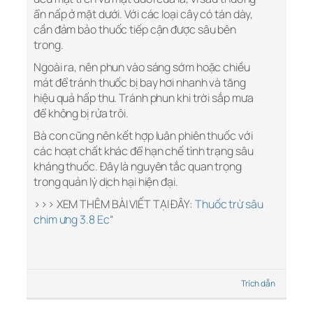
ẩn nấp ở mặt dưới. Với các loại cây có tán dày,
cần đảm bảo thuốc tiếp cận được sâu bên
trong.
Ngoài ra, nên phun vào sáng sớm hoặc chiều
mát để tránh thuốc bị bay hơi nhanh và tăng
hiệu quả hấp thu. Tránh phun khi trời sắp mưa
để không bị rửa trôi.
Bà con cũng nên kết hợp luân phiên thuốc với
các hoạt chất khác để hạn chế tình trạng sâu
kháng thuốc. Đây là nguyên tắc quan trọng
trong quản lý dịch hại hiện đại.
>>> XEM THÊM BÀI VIẾT TẠI ĐÂY:
Thuốc trừ sâu
chim ưng 3.8 Ec
“
Trích dẫn