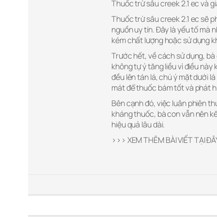
Thuốc trừ sâu creek 2.1 ec và g
Thuốc trừ sâu creek 2.1 ec sẽ p
nguồn uy tín. Đây là yếu tố mà 
kém chất lượng hoặc sử dụng k
Trước hết, về cách sử dụng, b
không tự ý tăng liều vì điều nà
đều lên tán lá, chú ý mặt dưới 
mát để thuốc bám tốt và phát h
Bên cạnh đó, việc luân phiên t
kháng thuốc, bà con vẫn nên kế
hiệu quả lâu dài.
>>> XEM THÊM BÀI VIẾT TẠI ĐÂ