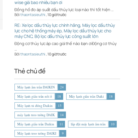
wise giá bao nhiêu bạn ơi
Đồng hồ đo áp suất dầu thủy lực loại nào thì tốt hiện …
Bởi
thaontasieuthi
,
10 giờ trước
RE: Xe lọc dầu thủy lực chính hãng, Máy lọc dầu thủy
lực cho hệ thống máy ép, Máy lọc dầu thủy lực cho
máy CNC, Bộ lọc dầu thủy lực công suất lớn
Động cơ thủy lực áp cao giá thế nào bạn ơiĐộng cơ thủy
…
Bởi
thaontasieuthi
,
10 giờ trước
Thẻ chủ đề
Máy lạnh âm trần DAIKIN
24
Máy lạnh giấu trần nối ố
18
Máy lạnh giấu trần Daiki
18
Máy lạnh tủ đứng Daikin
15
máy lạnh treo tường DAIK
14
Máy lạnh giấu trần Daikin
11
lắp đặt máy lạnh âm trần
10
Máy lạnh treo tường DAIKI
9