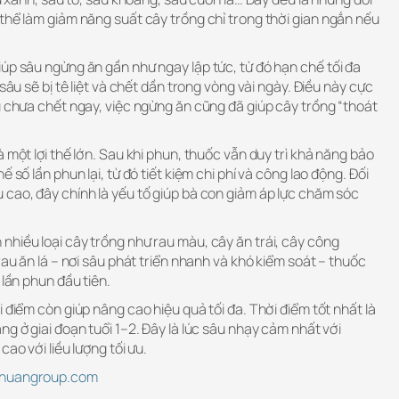
thể làm giảm năng suất cây trồng chỉ trong thời gian ngắn nếu
úp sâu ngừng ăn gần như ngay lập tức, từ đó hạn chế tối đa
 sâu sẽ bị tê liệt và chết dần trong vòng vài ngày. Điều này cực
u chưa chết ngay, việc ngừng ăn cũng đã giúp cây trồng “thoát
 một lợi thế lớn. Sau khi phun, thuốc vẫn duy trì khả năng bảo
 số lần phun lại, từ đó tiết kiệm chi phí và công lao động. Đối
 cao, đây chính là yếu tố giúp bà con giảm áp lực chăm sóc
nhiều loại cây trồng như rau màu, cây ăn trái, cây công
rau ăn lá – nơi sâu phát triển nhanh và khó kiểm soát – thuốc
 lần phun đầu tiên.
 điểm còn giúp nâng cao hiệu quả tối đa. Thời điểm tốt nhất là
ng ở giai đoạn tuổi 1–2. Đây là lúc sâu nhạy cảm nhất với
cao với liều lượng tối ưu.
ethuangroup.com