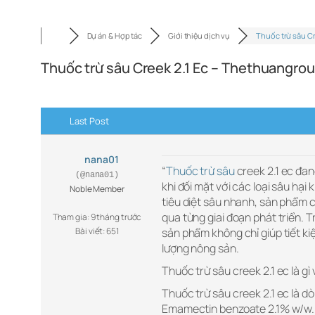
Dự án & Hợp tác
Giới thiệu dịch vụ
Thuốc trừ sâu C
Thuốc trừ sâu Creek 2.1 Ec – Thethuangro
Last Post
nana01
“
Thuốc trừ sâu
creek 2.1 ec đan
(@nana01)
khi đối mặt với các loại sâu hạ
Noble Member
tiêu diệt sâu nhanh, sản phẩm c
qua từng giai đoạn phát triển. 
Tham gia: 9 tháng trước
Bài viết: 651
sản phẩm không chỉ giúp tiết ki
lượng nông sản.
Thuốc trừ sâu creek 2.1 ec là g
Thuốc trừ sâu creek 2.1 ec là dò
Emamectin benzoate 2.1% w/w. Đ