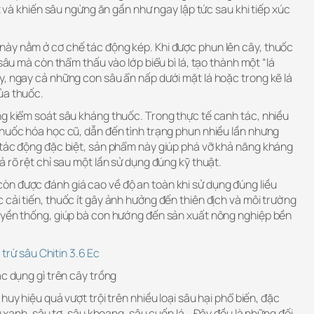
ệt và khiến sâu ngừng ăn gần như ngay lập tức sau khi tiếp xúc
ày nằm ở cơ chế tác động kép. Khi được phun lên cây, thuốc
 sâu mà còn thẩm thấu vào lớp biểu bì lá, tạo thành một “lá
y, ngay cả những con sâu ẩn nấp dưới mặt lá hoặc trong kẽ lá
ủa thuốc.
ng kiểm soát sâu kháng thuốc. Trong thực tế canh tác, nhiều
thuốc hóa học cũ, dẫn đến tình trạng phun nhiều lần nhưng
 tác động đặc biệt, sản phẩm này giúp phá vỡ khả năng kháng
ả rõ rệt chỉ sau một lần sử dụng đúng kỹ thuật.
n được đánh giá cao về độ an toàn khi sử dụng đúng liều
cải tiến, thuốc ít gây ảnh hưởng đến thiên địch và môi trường
uyền thống, giúp bà con hướng đến sản xuất nông nghiệp bền
trừ sâu Chitin 3.6 Ec
ác dụng gì trên cây trồng
huy hiệu quả vượt trội trên nhiều loại sâu hại phổ biến, đặc
âu xanh, sâu tơ, sâu khoang, sâu cuốn lá… Đây đều là những đối