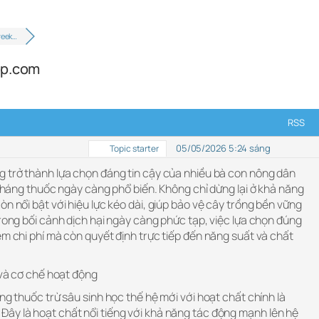
reek…
up.com
RSS
05/05/2026 5:24 sáng
Topic starter
g trở thành lựa chọn đáng tin cậy của nhiều bà con nông dân
i kháng thuốc ngày càng phổ biến. Không chỉ dừng lại ở khả năng
òn nổi bật với hiệu lực kéo dài, giúp bảo vệ cây trồng bền vững
Trong bối cảnh dịch hại ngày càng phức tạp, việc lựa chọn đúng
ệm chi phí mà còn quyết định trực tiếp đến năng suất và chất
ì và cơ chế hoạt động
ng thuốc trừ sâu sinh học thế hệ mới với hoạt chất chính là
ây là hoạt chất nổi tiếng với khả năng tác động mạnh lên hệ