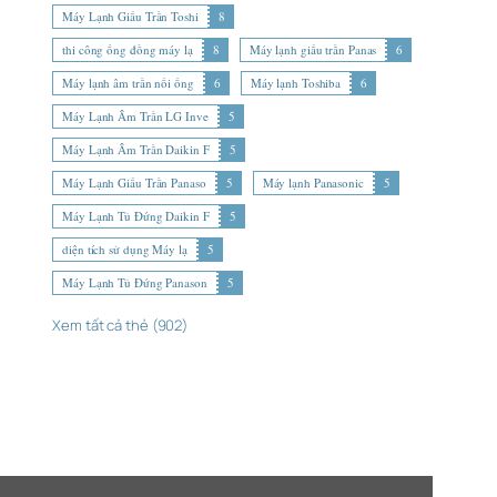
Máy Lạnh Giấu Trần Toshi
8
thi công ống đồng máy lạ
8
Máy lạnh giấu trần Panas
6
Máy lạnh âm trần nối ống
6
Máy lạnh Toshiba
6
Máy Lạnh Âm Trần LG Inve
5
Máy Lạnh Âm Trần Daikin F
5
Máy Lạnh Giấu Trần Panaso
5
Máy lạnh Panasonic
5
Máy Lạnh Tủ Đứng Daikin F
5
diện tích sử dụng Máy lạ
5
Máy Lạnh Tủ Đứng Panason
5
Xem tất cả thẻ (902)