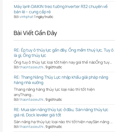
Máy lạnh DAIKIN treo tường Inverter R32 chuyên về
bán lẻ – cung cấp rẻ
Bởi
vinhphat
1 ngày trước
Bài Viết Gần Đây
RE: Ép tuy ô thủy lực gần đây, Ống mềm thuỷ lực, Tuy ô
là gì, Ống thủy lực
Ống tuy ô thủy lực loại tốt hiện nay giá thế nàoỐng tuy…
Bởi
thaontasieuthi
,
9 giờ trước
RE: Thang Nâng Thủy Lực nhập khẩu giải pháp nâng
hàng nhà xưởng
Thang nâng hàng thủy lực loại nào thì tốt hiện
anyThang…
Bởi
thaontasieuthi
,
9 giờ trước
RE: Mua sàn nâng thủy lực ở đâu, Sàn nâng thủy lực
giá rẻ, Dock leveler giá tốt
Sàn nâng hạ thủy lực loại nào thì tốt hiện naySàn nâng …
Bởi
thaontasieuthi
,
9 giờ trước