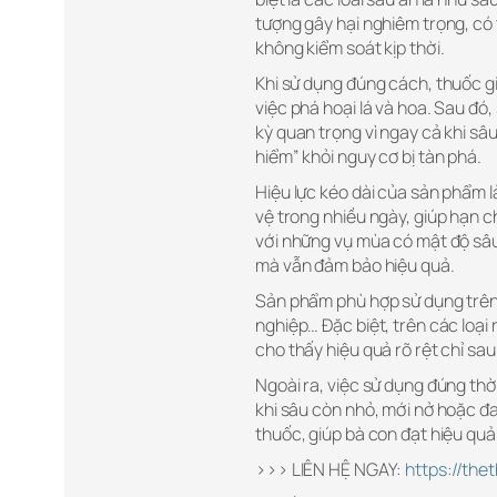
tượng gây hại nghiêm trọng, có 
không kiểm soát kịp thời.
Khi sử dụng đúng cách, thuốc gi
việc phá hoại lá và hoa. Sau đó,
kỳ quan trọng vì ngay cả khi sâ
hiểm” khỏi nguy cơ bị tàn phá.
Hiệu lực kéo dài của sản phẩm là
vệ trong nhiều ngày, giúp hạn chế
với những vụ mùa có mật độ sâu
mà vẫn đảm bảo hiệu quả.
Sản phẩm phù hợp sử dụng trên 
nghiệp… Đặc biệt, trên các loại 
cho thấy hiệu quả rõ rệt chỉ sau
Ngoài ra, việc sử dụng đúng thời
khi sâu còn nhỏ, mới nở hoặc đa
thuốc, giúp bà con đạt hiệu quả 
>>> LIÊN HỆ NGAY:
https://th