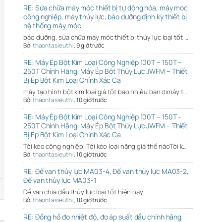
RE: Sửa chữa máy móc thiết bị tự động hóa, máy móc
công nghiệp, máy thủy lực, bảo dưỡng định kỳ thiết bị
hệ thống máy móc
bảo dưỡng, sửa chữa máy móc thiết bị thủy lực loại tốt …
Bởi
thaontasieuthi
,
9 giờ trước
RE: Máy Ép Bột Kim Loại Công Nghiệp 100T – 150T –
250T Chính Hãng, Máy Ép Bột Thủy Lực JWFM – Thiết
Bị Ép Bột Kim Loại Chính Xác Ca
máy tạo hình bột kim loại giá tốt bao nhiêu bạn ơimáy t…
Bởi
thaontasieuthi
,
10 giờ trước
RE: Máy Ép Bột Kim Loại Công Nghiệp 100T – 150T –
250T Chính Hãng, Máy Ép Bột Thủy Lực JWFM – Thiết
Bị Ép Bột Kim Loại Chính Xác Ca
Tời kéo công nghiệp, Tới kéo loại nặng giá thế nàoTời k…
Bởi
thaontasieuthi
,
10 giờ trước
RE: Đế van thủy lực MA03-4, Đế van thủy lực MA03-2,
Đế van thủy lực MA03-1
Đế van chia dầu thủy lực loại tốt hiện nay
Bởi
thaontasieuthi
,
10 giờ trước
RE: Đồng hồ đo nhiệt độ, đo áp suất dầu chính hãng