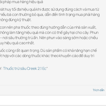
iải pháp mua hàng hiệu quả
hát huy tối đa hiệu quả khi được sử dụng đúng cách và mua từ
nhiều bà con thường bỏ qua, dẫn đến tình trạng mua phải hàng
hông đúng kỹ thuật.
à con nên pha thuốc theo đúng hướng dẫn của nhà sản xuất,
y không làm tăng hiệu quả mà còn có thể gây hại cho cây. Phun
lá – nơi sâu thường trú ẩn. Nên phun vào sáng sớm hoặc chiều
uy hiệu quả cao nhất.
huốc cũng rất quan trọng. Dù sản phẩm có khả năng hạn chế
t hợp với các dòng thuốc khác theo khuyến cáo để duy trì
Y:
Thuốc trừ sâu Creek 2.1 Ec
“
Trích dẫn