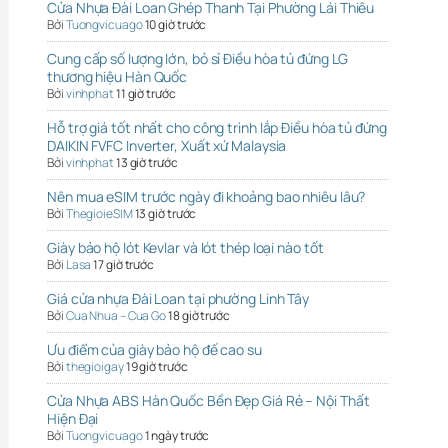
Cửa Nhựa Đài Loan Ghép Thanh Tại Phường Lái Thiêu
Bởi
Tuongvicuago
10 giờ trước
Cung cấp số lượng lớn, bỏ sỉ Điều hòa tủ đứng LG
thương hiệu Hàn Quốc
Bởi
vinhphat
11 giờ trước
Hỗ trợ giá tốt nhất cho công trình lắp Điều hòa tủ đứng
DAIKIN FVFC Inverter, Xuất xứ Malaysia
Bởi
vinhphat
13 giờ trước
Nên mua eSIM trước ngày đi khoảng bao nhiêu lâu?
Bởi
ThegioieSIM
13 giờ trước
Giày bảo hộ lót Kevlar và lót thép loại nào tốt
Bởi
Lasa
17 giờ trước
Giá cửa nhựa Đài Loan tại phường Linh Tây
Bởi
Cua Nhua – Cua Go
18 giờ trước
Ưu điểm của giày bảo hộ đế cao su
Bởi
thegioigay
19 giờ trước
Cửa Nhựa ABS Hàn Quốc Bền Đẹp Giá Rẻ – Nội Thất
Hiện Đại
Bởi
Tuongvicuago
1 ngày trước