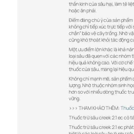
thần kinh của sâu hại, làm tê li
hoặc ăn phải.
Điểm đáng chú ý của sản phẩm n
không chỉ tiếp xúc trực tiếp với
chắn” bảo vệ cây trồng. Nhờ vậ
cũng khó thoát khỏi tác động c
Một ưu điểm lớn khác là khả nă
loại sâu đã quen với các nhóm 
hiệu quả không cao. Với cơ chế
thuốc của sâu, mang lại hiệu qu
Không chỉ mạnh mẽ, sản phẩm cò
lượng. Nhờ thuộc nhóm sinh học 
hơn so với nhiều dòng thuốc tr
vững.
>>> THAM KHẢO THÊM:
Thuốc 
Thuốc trừ sâu creek 2.1 ec có t
Thuốc trừ sâu creek 2.1 ec phát 
biệt là các loài sâu ăn lá như s