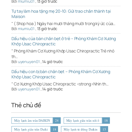
Bởi
miumiu01
,
13 giờ trước
Tự tay làm hoa tặng mẹ 20-10: Gửi trao chân thành tại
Maison
" ( Shop hoa ) Ngày hai mươi tháng mười trong ký ức của…
Bởi
miumiu01
,
13 giờ trước
Dấu hiệu của bàn chân bẹt ở trẻ – Phòng Khám Cơ Xương
Khớp Usac Chiropractic
" Phòng Khám Cơ Xương Khớp Usac Chiropractic Trẻ nhỏ
th…
Bởi
uyenuyen01
,
14 giờ trước
Dấu hiệu con bị bàn chân bẹt – Phòng Khám Cơ Xương
Khớp Usac Chiropractic
" Cơ Xương Khớp Usac Chiropractic <strong>Nhìn th…
Bởi
uyenuyen01
,
14 giờ trước
Thẻ chủ đề
Máy lạnh âm trần DAIKIN
24
Máy lạnh giấu trần nối ố
18
Máy lạnh giấu trần Daiki
18
Máy lạnh tủ đứng Daikin
15