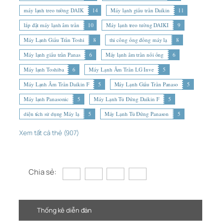
máy lạnh treo tường DAIK
14
Máy lạnh giấu trần Daikin
11
lắp đặt máy lạnh âm trần
10
Máy lạnh treo tường DAIKI
9
Máy Lạnh Giấu Trần Toshi
8
thi công ống đồng máy lạ
8
Máy lạnh giấu trần Panas
6
Máy lạnh âm trần nối ống
6
Máy lạnh Toshiba
6
Máy Lạnh Âm Trần LG Inve
5
Máy Lạnh Âm Trần Daikin F
5
Máy Lạnh Giấu Trần Panaso
5
Máy lạnh Panasonic
5
Máy Lạnh Tủ Đứng Daikin F
5
diện tích sử dụng Máy lạ
5
Máy Lạnh Tủ Đứng Panason
5
Xem tất cả thẻ (907)
Chia sẻ:
Thống kê diễn đàn