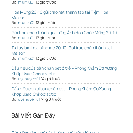
Bởi
miumiu01
13 giờ trước
Hoa Mừng 20-10 gửi trao nét thanh tao tại Tiệm Hoa
Maison
Bởi
miumiu01
13 giờ trước
Gói trọn chân thành qua từng Ảnh Hoa Chúc Mừng 20-10
Bởi
miumiu01
13 giờ trước
Tự tay làm hoa tặng mẹ 20-10: Gửi trao chân thành tại
Maison
Bởi
miumiu01
13 giờ trước
Dấu hiệu của bàn chân bẹt ở trẻ – Phòng Khám Cơ Xương
Khớp Usac Chiropractic
Bởi
uyenuyen01
14 giờ trước
Dấu hiệu con bị bàn chân bẹt – Phòng Khám Cơ Xương
Khớp Usac Chiropractic
Bởi
uyenuyen01
14 giờ trước
Bài Viết Gần Đây
Các dòng đèn ngủ gắn tường phổ biến hiện nay