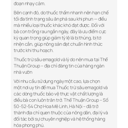
đoạn nhạy cảm.
Bên cạnh đó, do thuốc thấm nhanh nên hạn chế
tối đa tình trạng sâu ăn phá sau khi phun — điều
mà nhiều loại thuốc khác khó đạt được. Đối với
bà con trồng rau ngắn ngày, đây là ưu điểm cực
kỳ quan trọng giúp giảm tỷ lệ lá bị thủng, bị tơ
nhện cắn, giúp nông sản đạt chuẩn hình thức
trước khi thu hoạch.
Thuốc trừ sâu emagold và lý do nên mua tại Thể
Thuận Group – địa chỉ đáng tin của hàng ngàn
nhà vườn
Với nhu cầu sử dụng ngày một cao, lựa chọn
một nơi uy tín để mua Thuốc trừ sâu emagold và
các dòng thuốc bảo vệ thực vật chất lượng là
điều bà con luôn trăn trở. Thể Thuận Group – Số
50-52-54 Chợ Hoa Mê Linh, Hà Nội – đã trở
thành địa chỉ quen thuộc của nông dân, đại lý và
đối tác bởi sự chuyên nghiệp và hệ thống hàng
hóa phong phú.