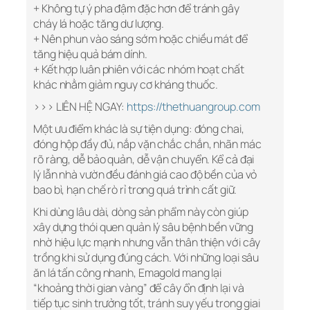
+ Không tự ý pha đậm đặc hơn để tránh gây
cháy lá hoặc tăng dư lượng.
+ Nên phun vào sáng sớm hoặc chiều mát để
tăng hiệu quả bám dính.
+ Kết hợp luân phiên với các nhóm hoạt chất
khác nhằm giảm nguy cơ kháng thuốc.
>>> LIÊN HỆ NGAY:
https://thethuangroup.com
Một ưu điểm khác là sự tiện dụng: đóng chai,
đóng hộp đầy đủ, nắp vặn chắc chắn, nhãn mác
rõ ràng, dễ bảo quản, dễ vận chuyển. Kể cả đại
lý lẫn nhà vườn đều đánh giá cao độ bền của vỏ
bao bì, hạn chế rò rỉ trong quá trình cất giữ.
Khi dùng lâu dài, dòng sản phẩm này còn giúp
xây dựng thói quen quản lý sâu bệnh bền vững
nhờ hiệu lực mạnh nhưng vẫn thân thiện với cây
trồng khi sử dụng đúng cách. Với những loại sâu
ăn lá tấn công nhanh, Emagold mang lại
“khoảng thời gian vàng” để cây ổn định lại và
tiếp tục sinh trưởng tốt, tránh suy yếu trong giai