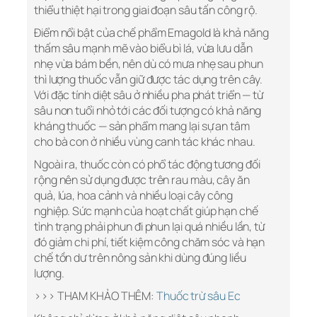
thiểu thiệt hại trong giai đoạn sâu tấn công rộ.
Điểm nổi bật của chế phẩm Emagold là khả năng
thấm sâu mạnh mẽ vào biểu bì lá, vừa lưu dẫn
nhẹ vừa bám bền, nên dù có mưa nhẹ sau phun
thì lượng thuốc vẫn giữ được tác dụng trên cây.
Với đặc tính diệt sâu ở nhiều pha phát triển — từ
sâu non tuổi nhỏ tới các đối tượng có khả năng
kháng thuốc — sản phẩm mang lại sự an tâm
cho bà con ở nhiều vùng canh tác khác nhau.
Ngoài ra, thuốc còn có phổ tác động tương đối
rộng nên sử dụng được trên rau màu, cây ăn
quả, lúa, hoa cảnh và nhiều loại cây công
nghiệp. Sức mạnh của hoạt chất giúp hạn chế
tình trạng phải phun đi phun lại quá nhiều lần, từ
đó giảm chi phí, tiết kiệm công chăm sóc và hạn
chế tồn dư trên nông sản khi dùng đúng liều
lượng.
>>> THAM KHẢO THÊM:
Thuốc trừ sâu Ec