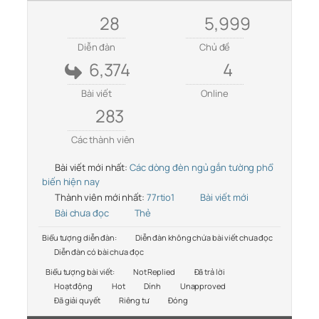
28
5,999
Diễn đàn
Chủ đề
6,374
4
Bài viết
Online
283
Các thành viên
Bài viết mới nhất:
Các dòng đèn ngủ gắn tường phổ
biến hiện nay
Thành viên mới nhất:
77rtio1
Bài viết mới
Bài chưa đọc
Thẻ
Biểu tượng diễn đàn:
Diễn đàn không chứa bài viết chưa đọc
Diễn đàn có bài chưa đọc
Biểu tượng bài viết:
Not Replied
Đã trả lời
Hoạt động
Hot
Dính
Unapproved
Đã giải quyết
Riêng tư
Đóng