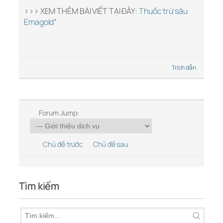
>>> XEM THÊM BÀI VIẾT TẠI ĐÂY:
Thuốc trừ sâu
Emagold
“
Trích dẫn
Forum Jump:
Chủ đề trước
Chủ đề sau
Tìm kiếm