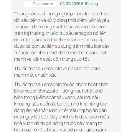
02/02/2026 6:10 sáng
Topic starter
“Trong sản xuất nông nghiệp hiện đại, việc theo
dõi sâu bệnh và xử lý đúng thời điểm luôn là yếu
tố quyết định năng suất. Giữa vô vàn lựa chọn
trên thị trường,
thuốc trừ sâu
emagold nổi lên
như một giải pháp mạnh – nhanh – hiệu quả,
được bà con ưu tiên sử dụng trên nhiều loại cây
trồng khác nhau nhờ khả năng thấm sâu, diệt
mạnh và kiểm soát côn trùng cực tốt.
Thuốc trừ sâu emagold và cơ chế tác động
mạnh mẽ, chuẩn xác
Thuốc trừ sâu emagold thuộc nhóm hoạt chất
Emamectin Benzoate – dòng hoạt chất phổ
biến trong kiểm soát sâu xanh, sâu tơ, sâu
khoang, sâu cuốn lá, bọ trĩ… nhờ khả năng tác
động lên hệ thần kinh khiến sâu ngừng ăn gần
như ngay lập tức. Đây chính là lý do vì sao nhiều
nhà vườn đánh giá dòng thuốc này mang tới
hiệu quả rõ rệt chỉ sau vài giờ phun, giúp giảm