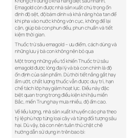
Không chỉ dừng ở khả năng diệt sâu nhanh,
Emagold còn được nhà sản xuất chú trọng ổn
định độ sệt, độ bám dính và khả năng hòa tan để
khi pha vào nước không vón cục, không để lại
cặn, giúp bà con phun đều, phun chuẩn và tiết
kiệm thời gian.
Thuốc trừ sâu emagold – ưu điểm, cách dùng và
những lưu ý bà con không nên bỏ qua
Một trong những yếu tố khiến Thuốc trừ sâu
emagold được lòng đại lý và bà con chính là độ
ổn định của sản phẩm. Dù thời tiết nắng gắt hay
ẩm ướt, chất lượng thuốc vẫn được duy trì, hạn
chế tách lớp hay giảm hoạt lực. Điều này đặc
biệt quan trọng trong điều kiện khí hậu miền
Bắc, miền Trung hay mưa nhiều, độ ẩm cao.
Về liều lượng, nhà sản xuất khuyến cáo pha theo
tỷ lệ phù hợp từng loại cây và từng đối tượng sâu
hại. Dù vậy, bà con nên tuân thủ chặt chẽ
hướng dẫn sử dụng in trên bao bì: