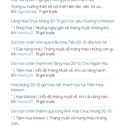
Trong xu hướng thiết kế nội thất hiện đại, việc tối ưu …
Bởi
nguoiaylaai
,
11 giờ trước
Lẵng Hoa Chúc Mừng 20-10 gửi trọn yêu thương từ Maison
" ( Shop hoa ) Những ngày gần kề tháng mười, không khí …
Bởi
miumiu01
,
13 giờ trước
Gói trọn chân tình qua mẫu Hoa Tiền 20-10 đầy tinh tế
" ( Cửa hàng hoa ) Tháng mười về mang theo những cơn gi…
Bởi
miumiu01
,
13 giờ trước
Gói trọn chân thành khi Tặng Hoa 20-10 Cho Người Yêu
" ( Tiệm hoa ) Mỗi độ tháng Mười về, khi cái nắng hanh …
Bởi
miumiu01
,
13 giờ trước
Hoa Mừng 20-10 gửi trao nét thanh tao tại Tiệm Hoa
Maison
" ( Hoa Maison ) Mỗi độ tháng mười về, khi cái nắng han…
Bởi
miumiu01
,
13 giờ trước
Gói trọn chân thành qua từng Ảnh Hoa Chúc Mừng 20-10
" ( Tiệm hoa Maison ) Tháng mười về mang theo những
cơn…