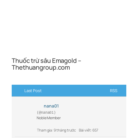
Thuốc trừ sâu Emagold –
Thethuangroup.com
Last Post
RSS
nana01
(@nana01)
Noble Member
Tham gia: 9 tháng trước
Bài viết: 657