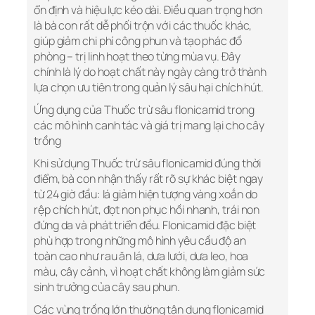
ổn định và hiệu lực kéo dài. Điều quan trọng hơn
là bà con rất dễ phối trộn với các thuốc khác,
giúp giảm chi phí công phun và tạo phác đồ
phòng – trị linh hoạt theo từng mùa vụ. Đây
chính là lý do hoạt chất này ngày càng trở thành
lựa chọn ưu tiên trong quản lý sâu hại chích hút.
Ứng dụng của Thuốc trừ sâu flonicamid trong
các mô hình canh tác và giá trị mang lại cho cây
trồng
Khi sử dụng Thuốc trừ sâu flonicamid đúng thời
điểm, bà con nhận thấy rất rõ sự khác biệt ngay
từ 24 giờ đầu: lá giảm hiện tượng vàng xoắn do
rệp chích hút, đọt non phục hồi nhanh, trái non
đứng da và phát triển đều. Flonicamid đặc biệt
phù hợp trong những mô hình yêu cầu độ an
toàn cao như rau ăn lá, dưa lưới, dưa leo, hoa
màu, cây cảnh, vì hoạt chất không làm giảm sức
sinh trưởng của cây sau phun.
Các vùng trồng lớn thường tận dụng flonicamid