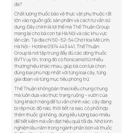
đa?
Chất lượng thuốc bảo vệ thực vật phụ thuộc rất
lớn vào nguồn gốc sản phẩm và cách tư vấn sử
dụng. Đây chính là lợi thế mà Thể Thuận Group
mang lại cho bà con tại Hà Nội và các khu vực
lân cận. Tại địa chỉ 50–52–54 Chợ Hoa Mê Linh,
Hà Nội – Hotline 0974 443 441, Thể Thuận
Group là nơi tập trung đầy đủ các dòng thuốc
BVTV uy tín, trong đó có flonicamid từ nhiều
thương hiệu khác nhau, giúp bà con lựa chọn
đúng loại phù hợp nhất với từng loại cây, từng
giai đoạn và từng mục tiêu phòng trừ.
Thể Thuận không bán theo kiểu chung chung
mà luôn dựa vào thực trạng ruộng – vườn của
từng khách hàng để tư vấn chính xác: cây đang
bị rệp mức độ nào, thời tiết ra sao, có phối hợp
thêm thuốc gì không, dùng liều lượng bao nhiêu
để tiết kiệm mà vẫn đạt hiệu quả tối đa. Nhờ kinh
nghiệm lâu năm trong ngành phân bón và thuốc