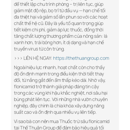
để thiết lập chu trình phòng – trị liên tục, giúp
giảm mật độ rệp, bọ trĩ từ đầu vụ — hạn chế tối
đa thiệt hại và giảm số lần phun so với các hoạt
chất thế hệ cũ. Đây là yếu tố quan trọng giúp
tiết kiệm chi phí, giảm áp lực thuốc, đồng thời
tăng chất lượng thương phẩm của nông sản: lá
xanh hơn, trái bóng hơn, ít dị dạng và hạn chế
truyền virus từ côn trùng.
>>> LIÊN HỆ NGAY:
https://thethuangroup.com
Ngoài hiệu lực nhanh, hoạt chất còn cho thấy
độ ổn định mạnh trong điều kiện thời tiết thay
đổi, từ nắng gắt đến ẩm thấp kéo dài. Nhờ vậy,
flonicamid trở thành giải pháp đáng tin cậy
trong các vùng khí hậu khắc nghiệt, nơi sâu hại
bùng phát liên tục. Với những nhà vườn chuyên
nghiệp, đây chính là chìa khóa xây dựng năng
suất cao và ổn định qua nhiều vụ liên tiếp.
Vì sao bà con nên mua Thuốc trừ sâu flonicamid
tại Thể Thuận Group để đảm bảo hiệu quả tối