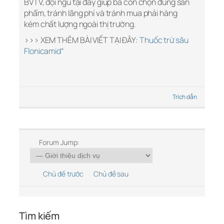
BVTV, đội ngũ tại đây giúp bà con chọn đúng sản
phẩm, tránh lãng phí và tránh mua phải hàng
kém chất lượng ngoài thị trường.
>>> XEM THÊM BÀI VIẾT TẠI ĐÂY:
Thuốc trừ sâu
Flonicamid
“
Trích dẫn
Forum Jump:
Chủ đề trước
Chủ đề sau
Tìm kiếm