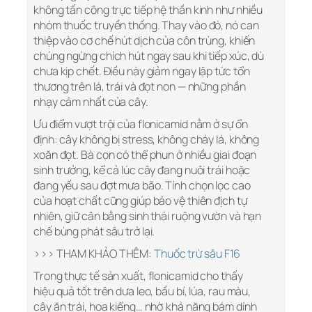
không tấn công trực tiếp hệ thần kinh như nhiều
nhóm thuốc truyền thống. Thay vào đó, nó can
thiệp vào cơ chế hút dịch của côn trùng, khiến
chúng ngừng chích hút ngay sau khi tiếp xúc, dù
chưa kịp chết. Điều này giảm ngay lập tức tổn
thương trên lá, trái và đọt non — những phần
nhạy cảm nhất của cây.
Ưu điểm vượt trội của flonicamid nằm ở sự ổn
định: cây không bị stress, không cháy lá, không
xoăn đọt. Bà con có thể phun ở nhiều giai đoạn
sinh trưởng, kể cả lúc cây đang nuôi trái hoặc
đang yếu sau đợt mưa bão. Tính chọn lọc cao
của hoạt chất cũng giúp bảo vệ thiên địch tự
nhiên, giữ cân bằng sinh thái ruộng vườn và hạn
chế bùng phát sâu trở lại.
>>> THAM KHẢO THÊM:
Thuốc trừ sâu F16
Trong thực tế sản xuất, flonicamid cho thấy
hiệu quả tốt trên dưa leo, bầu bí, lúa, rau màu,
cây ăn trái, hoa kiểng… nhờ khả năng bám dính