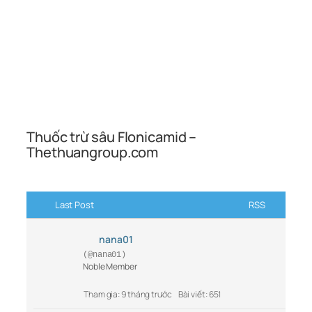
Thuốc trừ sâu Flonicamid –
Thethuangroup.com
Last Post
RSS
nana01
(@nana01)
Noble Member
Tham gia: 9 tháng trước
Bài viết: 651