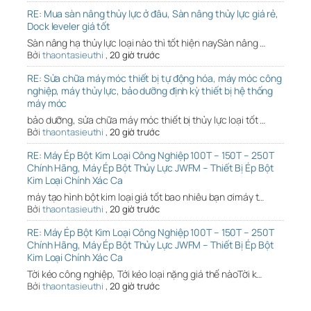
RE: Mua sàn nâng thủy lực ở đâu, Sàn nâng thủy lực giá rẻ,
Dock leveler giá tốt
Sàn nâng hạ thủy lực loại nào thì tốt hiện naySàn nâng …
Bởi
thaontasieuthi
,
20 giờ trước
RE: Sửa chữa máy móc thiết bị tự động hóa, máy móc công
nghiệp, máy thủy lực, bảo dưỡng định kỳ thiết bị hệ thống
máy móc
bảo dưỡng, sửa chữa máy móc thiết bị thủy lực loại tốt …
Bởi
thaontasieuthi
,
20 giờ trước
RE: Máy Ép Bột Kim Loại Công Nghiệp 100T – 150T – 250T
Chính Hãng, Máy Ép Bột Thủy Lực JWFM – Thiết Bị Ép Bột
Kim Loại Chính Xác Ca
máy tạo hình bột kim loại giá tốt bao nhiêu bạn ơimáy t…
Bởi
thaontasieuthi
,
20 giờ trước
RE: Máy Ép Bột Kim Loại Công Nghiệp 100T – 150T – 250T
Chính Hãng, Máy Ép Bột Thủy Lực JWFM – Thiết Bị Ép Bột
Kim Loại Chính Xác Ca
Tời kéo công nghiệp, Tới kéo loại nặng giá thế nàoTời k…
Bởi
thaontasieuthi
,
20 giờ trước