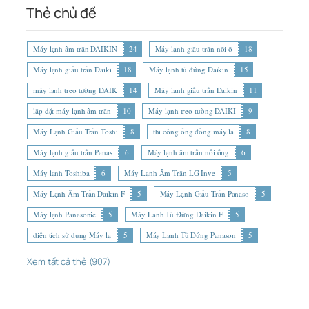
Thẻ chủ đề
Máy lạnh âm trần DAIKIN
24
Máy lạnh giấu trần nối ố
18
Máy lạnh giấu trần Daiki
18
Máy lạnh tủ đứng Daikin
15
máy lạnh treo tường DAIK
14
Máy lạnh giấu trần Daikin
11
lắp đặt máy lạnh âm trần
10
Máy lạnh treo tường DAIKI
9
Máy Lạnh Giấu Trần Toshi
8
thi công ống đồng máy lạ
8
Máy lạnh giấu trần Panas
6
Máy lạnh âm trần nối ống
6
Máy lạnh Toshiba
6
Máy Lạnh Âm Trần LG Inve
5
Máy Lạnh Âm Trần Daikin F
5
Máy Lạnh Giấu Trần Panaso
5
Máy lạnh Panasonic
5
Máy Lạnh Tủ Đứng Daikin F
5
diện tích sử dụng Máy lạ
5
Máy Lạnh Tủ Đứng Panason
5
Xem tất cả thẻ (907)