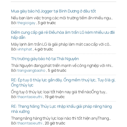
Mua giày bảo hộ Jogger tại Bình Dương ở đâu tốt
Nếu bạn làm việc trong các môi trường tiềm ẩn nhiều ngu…
Bởi
thegioigay
,
3 giờ trước
Điểm cung cấp giá rẻ Điều hòa âm trần LG kèm nhiều ưu đãi
hấp dẫn
Máy lạnh âm trần LG là giải pháp làm mát cao cấp với cô…
Bởi
vinhphat
,
4 giờ trước
Thị trường giày bảo hộ tại Thái Nguyên
Thái Nguyên đang phát triển mạnh về công nghiệp với nhi…
Bởi
trangvangbaoho
,
5 giờ trước
RE: Ép tuy ô thủy lực gần đây, Ống mềm thuỷ lực, Tuy ô là gì,
Ống thủy lực
Ống tuy ô thủy lực loại tốt hiện nay giá thế nàoỐng tuy…
Bởi
thaontasieuthi
,
19 giờ trước
RE: Thang Nâng Thủy Lực nhập khẩu giải pháp nâng hàng
nhà xưởng
Thang nâng hàng thủy lực loại nào thì tốt hiện anyThang…
Bởi
thaontasieuthi
,
20 giờ trước