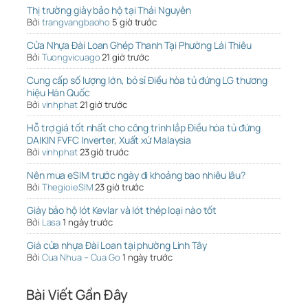
Thị trường giày bảo hộ tại Thái Nguyên
Bởi
trangvangbaoho
5 giờ trước
Cửa Nhựa Đài Loan Ghép Thanh Tại Phường Lái Thiêu
Bởi
Tuongvicuago
21 giờ trước
Cung cấp số lượng lớn, bỏ sỉ Điều hòa tủ đứng LG thương
hiệu Hàn Quốc
Bởi
vinhphat
21 giờ trước
Hỗ trợ giá tốt nhất cho công trình lắp Điều hòa tủ đứng
DAIKIN FVFC Inverter, Xuất xứ Malaysia
Bởi
vinhphat
23 giờ trước
Nên mua eSIM trước ngày đi khoảng bao nhiêu lâu?
Bởi
ThegioieSIM
23 giờ trước
Giày bảo hộ lót Kevlar và lót thép loại nào tốt
Bởi
Lasa
1 ngày trước
Giá cửa nhựa Đài Loan tại phường Linh Tây
Bởi
Cua Nhua – Cua Go
1 ngày trước
Bài Viết Gần Đây