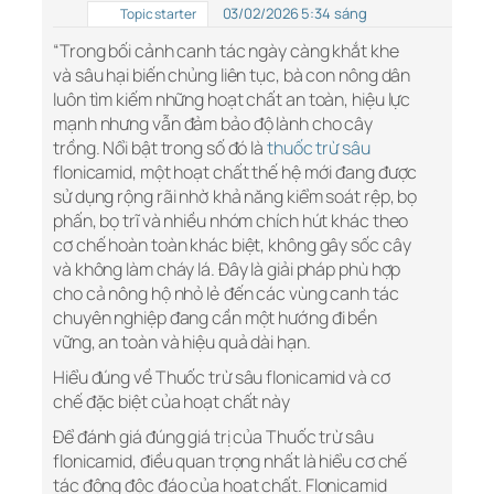
03/02/2026 5:34 sáng
Topic starter
“Trong bối cảnh canh tác ngày càng khắt khe
và sâu hại biến chủng liên tục, bà con nông dân
luôn tìm kiếm những hoạt chất an toàn, hiệu lực
mạnh nhưng vẫn đảm bảo độ lành cho cây
trồng. Nổi bật trong số đó là
thuốc trừ sâu
flonicamid, một hoạt chất thế hệ mới đang được
sử dụng rộng rãi nhờ khả năng kiểm soát rệp, bọ
phấn, bọ trĩ và nhiều nhóm chích hút khác theo
cơ chế hoàn toàn khác biệt, không gây sốc cây
và không làm cháy lá. Đây là giải pháp phù hợp
cho cả nông hộ nhỏ lẻ đến các vùng canh tác
chuyên nghiệp đang cần một hướng đi bền
vững, an toàn và hiệu quả dài hạn.
Hiểu đúng về Thuốc trừ sâu flonicamid và cơ
chế đặc biệt của hoạt chất này
Để đánh giá đúng giá trị của Thuốc trừ sâu
flonicamid, điều quan trọng nhất là hiểu cơ chế
tác động độc đáo của hoạt chất. Flonicamid