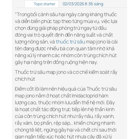
02/03/2026 8:36 sáng
Topic starter
“Trong bối cảnh sâu hại ngày càng kháng thuốc
và diễn biến phức tạp theo từng mùa vụ, việc lựa
chọn đúng giải pháp phòng trừ ngay từ đầu
đóng vai trò quyết định đến năng suất và chất
lượng nông sản, và
thuốc trừ sâu
map jono là cái
tên đang được nhiều bà con quan tâm nhờ khả
năng xử lý nhanh các nhóm côn trùng chích hút
gây hại nặng trên đồng ruộng hiện nay.
Thuốc trừ sâu map jono và cơ chế kiểm soát rầy
chích hút
Điểm cốt lõi làm nên hiệu quả của Thuốc trừ sâu
map jono nằm ở hoạt chất Imidacloprid hàm
lượng cao, thuộc nhóm lưu dẫn thế hệ mới. Đây
là hoạt chất tác động trực tiếp lên hệ thần kinh
của côn trùng chích hút như rầy nâu, rầy xanh,
rầy xám, bọ phấn, rệp sáp… khiến chúng nhanh
chóng tê liệt, ngừng gây hại và chết chỉ sau thời
gian ngắn tiếp xúc hoặc hút nhựa cây đã xử lý