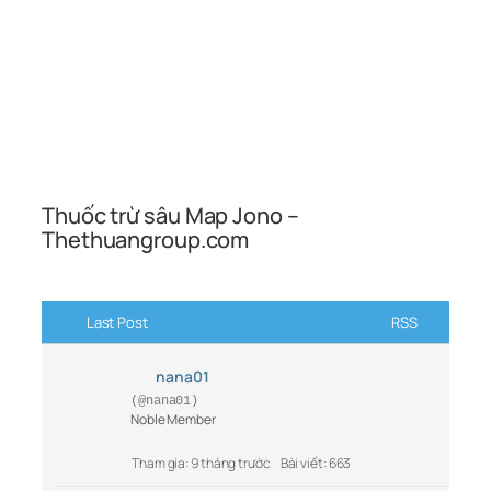
Thuốc trừ sâu Map Jono –
Thethuangroup.com
Last Post
RSS
nana01
(@nana01)
Noble Member
Tham gia: 9 tháng trước
Bài viết: 663