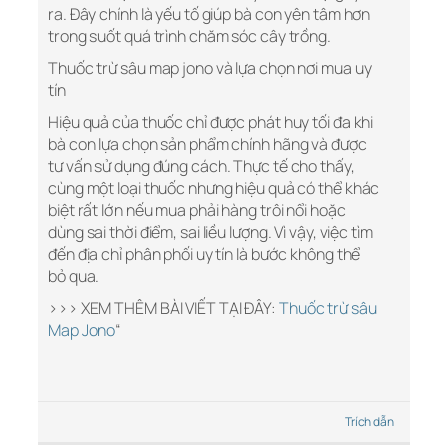
ra. Đây chính là yếu tố giúp bà con yên tâm hơn
trong suốt quá trình chăm sóc cây trồng.
Thuốc trừ sâu map jono và lựa chọn nơi mua uy
tín
Hiệu quả của thuốc chỉ được phát huy tối đa khi
bà con lựa chọn sản phẩm chính hãng và được
tư vấn sử dụng đúng cách. Thực tế cho thấy,
cùng một loại thuốc nhưng hiệu quả có thể khác
biệt rất lớn nếu mua phải hàng trôi nổi hoặc
dùng sai thời điểm, sai liều lượng. Vì vậy, việc tìm
đến địa chỉ phân phối uy tín là bước không thể
bỏ qua.
>>> XEM THÊM BÀI VIẾT TẠI ĐÂY:
Thuốc trừ sâu
Map Jono
“
Trích dẫn