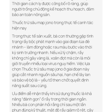
Thời gian cách ly được công bố rõ ràng, giúp
người trồng chủ động kế hoạch thu hoạch, đảm
bảo an toàn nông sản.
Thuốc trừ sâu map jono trong thực tế canh tác
hiện nay
Trong thực tế sản xuất, bà con thường gặp tình
trạng rầy bộc phát mạnh vào giai đoạn lúa đẻ
nhánh – làm đòng hoặc rau màu bước vào thời
kỳ sinh trưởng nhanh. Nếu xử lý chậm, rầy
không chỉ gây vàng lá, xoăn đọt mà còn là môi
giới truyền nhiều loại virus nguy hiểm. Việc lựa
chọn Thuốc trừ sâu map jono ở giai đoạn này
giúp cắt nhanh nguồn sâu hại, hạn chế lây lan
và bảo vệ bộ lá – yếu tố then chốt quyết định
năng suất sau cùng.
Ưu điểm dễ nhận thấy khi sử dụng thuốc là khả
năng “đánh gọn” ổ rầy trong thời gian ngắn.
Nhiều bà con phản hồi rằng chỉ sau một lần
phun đúng kỹ thuật, mật độ rầy giảm rõ rệt, cây