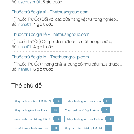
Bởi
uyenuyen01
,
3 giờ trước
Thuốc trừ ốc giá sỉ – Thethuangroup.com
"(Thuốc Trừ Ốc) Đối với các cửa hàng vật tư nông nghiệp…
Bởi
nana01
,
4 giờ trước
Thuốc trừ ốc giá rẻ – Thethuangroup.com
"(Thuốc Trừ Ốc) Chi phí đầu tư luôn là một trong những …
Bởi
nana01
,
4 giờ trước
Thuốc trừ ốc giá lẻ – Thethuangroup.com
"(Thuốc Trừ Ốc) Không phải ai cũng có nhu cầu mua thuốc…
Bởi
nana01
,
6 giờ trước
Thẻ chủ đề
Máy lạnh âm trần DAIKIN
24
Máy lạnh giấu trần nối ố
18
Máy lạnh giấu trần Daiki
18
Máy lạnh tủ đứng Daikin
15
máy lạnh treo tường DAIK
14
Máy lạnh giấu trần Daikin
11
lắp đặt máy lạnh âm trần
10
Máy lạnh treo tường DAIKI
9