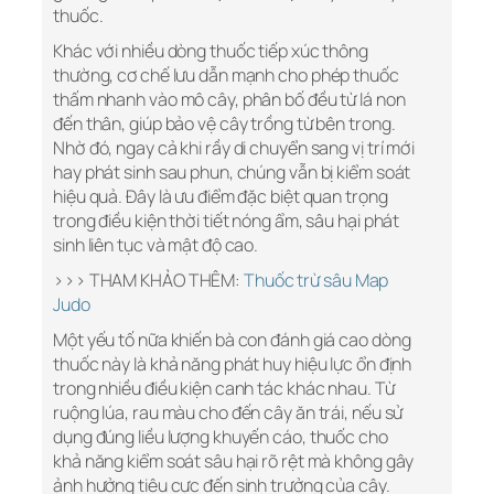
thuốc.
Khác với nhiều dòng thuốc tiếp xúc thông
thường, cơ chế lưu dẫn mạnh cho phép thuốc
thấm nhanh vào mô cây, phân bố đều từ lá non
đến thân, giúp bảo vệ cây trồng từ bên trong.
Nhờ đó, ngay cả khi rầy di chuyển sang vị trí mới
hay phát sinh sau phun, chúng vẫn bị kiểm soát
hiệu quả. Đây là ưu điểm đặc biệt quan trọng
trong điều kiện thời tiết nóng ẩm, sâu hại phát
sinh liên tục và mật độ cao.
>>> THAM KHẢO THÊM:
Thuốc trừ sâu Map
Judo
Một yếu tố nữa khiến bà con đánh giá cao dòng
thuốc này là khả năng phát huy hiệu lực ổn định
trong nhiều điều kiện canh tác khác nhau. Từ
ruộng lúa, rau màu cho đến cây ăn trái, nếu sử
dụng đúng liều lượng khuyến cáo, thuốc cho
khả năng kiểm soát sâu hại rõ rệt mà không gây
ảnh hưởng tiêu cực đến sinh trưởng của cây.