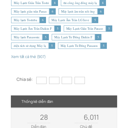
Máy Lạnh Giấu Trần Toshi
8
thi công ống đồng máy lạ
8
Máy lạnh giấu trần Panas
6
Máy lạnh âm trần nối ống
6
Máy lạnh Toshiba
6
Máy Lạnh Âm Trần LG Inve
5
Máy Lạnh Âm Trần Daikin F
5
Máy Lạnh Giấu Trần Panaso
5
Máy lạnh Panasonic
5
Máy Lạnh Tủ Đứng Daikin F
5
diện tích sử dụng Máy lạ
5
Máy Lạnh Tủ Đứng Panason
5
Xem tất cả thẻ (907)
Chia sẻ:
Thống kê diễn đàn
28
6,011
Diễn đàn
Chủ đề