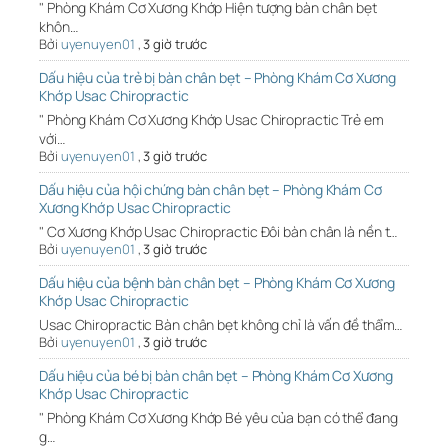
" Phòng Khám Cơ Xương Khớp Hiện tượng bàn chân bẹt
khôn…
Bởi
uyenuyen01
,
3 giờ trước
Dấu hiệu của trẻ bị bàn chân bẹt – Phòng Khám Cơ Xương
Khớp Usac Chiropractic
" Phòng Khám Cơ Xương Khớp Usac Chiropractic Trẻ em
với…
Bởi
uyenuyen01
,
3 giờ trước
Dấu hiệu của hội chứng bàn chân bẹt – Phòng Khám Cơ
Xương Khớp Usac Chiropractic
" Cơ Xương Khớp Usac Chiropractic Đôi bàn chân là nền t…
Bởi
uyenuyen01
,
3 giờ trước
Dấu hiệu của bệnh bàn chân bẹt – Phòng Khám Cơ Xương
Khớp Usac Chiropractic
Usac Chiropractic Bàn chân bẹt không chỉ là vấn đề thẩm…
Bởi
uyenuyen01
,
3 giờ trước
Dấu hiệu của bé bị bàn chân bẹt – Phòng Khám Cơ Xương
Khớp Usac Chiropractic
" Phòng Khám Cơ Xương Khớp Bé yêu của bạn có thể đang
g…