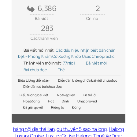
6,386
2
Bài viết
Online
283
Các thành viên
Bài viết mới nhất:
Các dấu hiệu nhận biết bàn chân
bẹt – Phòng Khám Cơ Xương Khớp Usac Chiropractic
Thành viên mới nhất:
77rtio1
Bài viết mới
Bài chưa đọc
Thẻ
Biểu tượng diễn đàn:
Diễn đàn không chứa bài viết chưa đọc
Diễn đàn có bài chưa đọc
Biểu tượng bài viết:
Not Replied
Đã trả lời
Hoạt động
Hot
Dính
Unapproved
Đã giải quyết
Riêng tư
Đóng
hàng nội địa thái lan
,
du thuyền 5 sao hạ long
,
Halong
Luxury Cruise
,
Luxury Cruise Halong
,
Thuê Xe Dcar