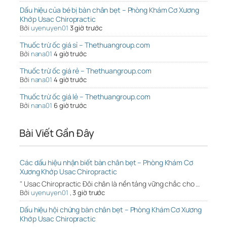
Dấu hiệu của bé bị bàn chân bẹt – Phòng Khám Cơ Xương
Khớp Usac Chiropractic
Bởi
uyenuyen01
3 giờ trước
Thuốc trừ ốc giá sỉ – Thethuangroup.com
Bởi
nana01
4 giờ trước
Thuốc trừ ốc giá rẻ – Thethuangroup.com
Bởi
nana01
4 giờ trước
Thuốc trừ ốc giá lẻ – Thethuangroup.com
Bởi
nana01
6 giờ trước
Bài Viết Gần Đây
Các dấu hiệu nhận biết bàn chân bẹt – Phòng Khám Cơ
Xương Khớp Usac Chiropractic
" Usac Chiropractic Đôi chân là nền tảng vững chắc cho …
Bởi
uyenuyen01
,
3 giờ trước
Dấu hiệu hội chứng bàn chân bẹt – Phòng Khám Cơ Xương
Khớp Usac Chiropractic