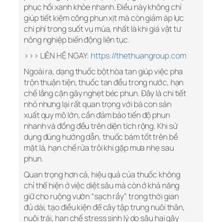
phục hồi xanh khỏe nhanh. Điều này không chỉ
giúp tiết kiệm công phun xịt mà còn giảm áp lực
chi phí trong suốt vụ mùa, nhất là khi giá vật tư
nông nghiệp biến động liên tục.
>>> LIÊN HỆ NGAY:
https://thethuangroup.com
Ngoài ra, dạng thuốc bột hòa tan giúp việc pha
trộn thuận tiện, thuốc tan đều trong nước, hạn
chế lắng cặn gây nghẹt béc phun. Đây là chi tiết
nhỏ nhưng lại rất quan trọng với bà con sản
xuất quy mô lớn, cần đảm bảo tiến độ phun
nhanh và đồng đều trên diện tích rộng. Khi sử
dụng đúng hướng dẫn, thuốc bám tốt trên bề
mặt lá, hạn chế rửa trôi khi gặp mưa nhẹ sau
phun.
Quan trọng hơn cả, hiệu quả của thuốc không
chỉ thể hiện ở việc diệt sâu mà còn ở khả năng
giữ cho ruộng vườn “sạch rầy” trong thời gian
đủ dài, tạo điều kiện để cây tập trung nuôi thân,
nuôi trái, hạn chế stress sinh lý do sâu hại gây