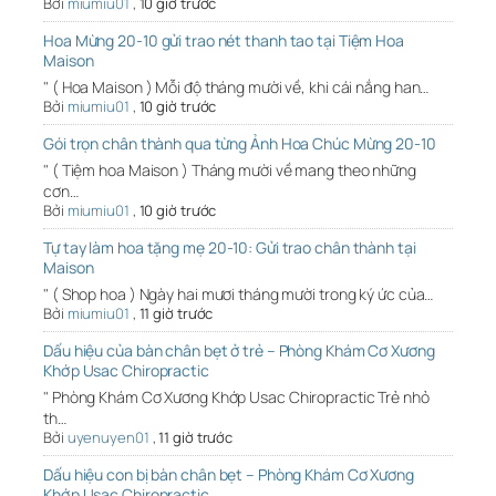
Bởi
miumiu01
,
10 giờ trước
Hoa Mừng 20-10 gửi trao nét thanh tao tại Tiệm Hoa
Maison
" ( Hoa Maison ) Mỗi độ tháng mười về, khi cái nắng han…
Bởi
miumiu01
,
10 giờ trước
Gói trọn chân thành qua từng Ảnh Hoa Chúc Mừng 20-10
" ( Tiệm hoa Maison ) Tháng mười về mang theo những
cơn…
Bởi
miumiu01
,
10 giờ trước
Tự tay làm hoa tặng mẹ 20-10: Gửi trao chân thành tại
Maison
" ( Shop hoa ) Ngày hai mươi tháng mười trong ký ức của…
Bởi
miumiu01
,
11 giờ trước
Dấu hiệu của bàn chân bẹt ở trẻ – Phòng Khám Cơ Xương
Khớp Usac Chiropractic
" Phòng Khám Cơ Xương Khớp Usac Chiropractic Trẻ nhỏ
th…
Bởi
uyenuyen01
,
11 giờ trước
Dấu hiệu con bị bàn chân bẹt – Phòng Khám Cơ Xương
Khớp Usac Chiropractic