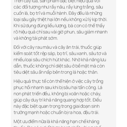
Trên cây lúa, sản phẩm đặc biệt hiệu quả với
các đối tượng như rầy nâu, rầy lưng trắng, sâu
cuốn lá, bọ trĩ và muỗi hành. Đây đều là những
loại sâu gây thiệt hại lớn nếu không xử lý kịp thời.
Khi sử dụng đúng liều lượng, bà con có thể thấy
rõ hiệu quả chỉ sau vài giờ phun, sâu giảm nhanh
và không tái phát sớm.
Đối với cây rau màu và cây ăn trái, thuốc giúp
kiểm soát tốt rệp sáp, bọ trĩ, sâu xanh, sâu tơ và
nhiều loại sâu chích hút khác. Nhờ khả năng lưu
dẫn, thuốc không chỉ diệt sâu ở bề mặt mà còn
tiêu diệt sâu ẩn nấp bên trong lá hoặc thân.
Hiệu quả thực tế còn thể hiện ở việc cây trồng
phục hồi nhanh sau khi bị sâu hại tấn công. Lá
non phát triển đều, không bị xoăn hoặc cháy,
giúp cây duy trì khả năng quang hợp tốt. Điều
này đặc biệt quan trọng trong giai đoạn sinh
trưởng mạnh hoặc chuẩn bị ra hoa, đậu trái.
Một ưu điểm nữa là khả năng hạn chế kháng