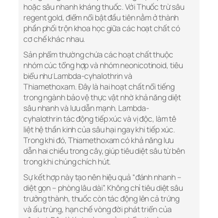
hoặc sâu nhanh kháng thuốc. Với Thuốc trừ sâu
regent gold, điểm nổi bật đầu tiên nằm ở thành
phần phối trộn khoa học giữa các hoạt chất có
cơ chế khác nhau.
Sản phẩm thường chứa các hoạt chất thuộc
nhóm cúc tổng hợp và nhóm neonicotinoid, tiêu
biểu như Lambda-cyhalothrin và
Thiamethoxam. Đây là hai hoạt chất nổi tiếng
trong ngành bảo vệ thực vật nhờ khả năng diệt
sâu nhanh và lưu dẫn mạnh. Lambda-
cyhalothrin tác động tiếp xúc và vị độc, làm tê
liệt hệ thần kinh của sâu hại ngay khi tiếp xúc.
Trong khi đó, Thiamethoxam có khả năng lưu
dẫn hai chiều trong cây, giúp tiêu diệt sâu từ bên
trong khi chúng chích hút.
Sự kết hợp này tạo nên hiệu quả “đánh nhanh –
diệt gọn – phòng lâu dài”. Không chỉ tiêu diệt sâu
trưởng thành, thuốc còn tác động lên cả trứng
và ấu trùng, hạn chế vòng đời phát triển của