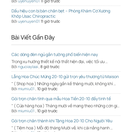
Bởi
uyenuyen01
11 giờ trước
Dấu hiệu con bị bàn chân bẹt – Phòng Khám Cơ Xương
Khớp Usac Chiropractic
Bởi
uyenuyen01
11 giờ trước
Bài Viết Gần Đây
Các dòng đèn ngủ gắn tường phổ biến hiện nay
Trong xu hướng thiết kế nội thất hiện đại, việc tối ưu …
Bởi
nguoiaylaai
,
8 giờ trước
Lẵng Hoa Chúc Mừng 20-10 gửi trọn yêu thương từ Maison
" ( Shop hoa ) Những ngày gần kề tháng mười, không khí …
Bởi
miumiu01
,
10 giờ trước
Gói trọn chân tình qua mẫu Hoa Tiền 20-10 đầy tinh tế
" ( Cửa hàng hoa ) Tháng mười về mang theo những cơn gi…
Bởi
miumiu01
,
10 giờ trước
Gói trọn chân thành khi Tặng Hoa 20-10 Cho Người Yêu
" ( Tiệm hoa ) Mỗi độ tháng Mười về, khi cái nắng hanh …