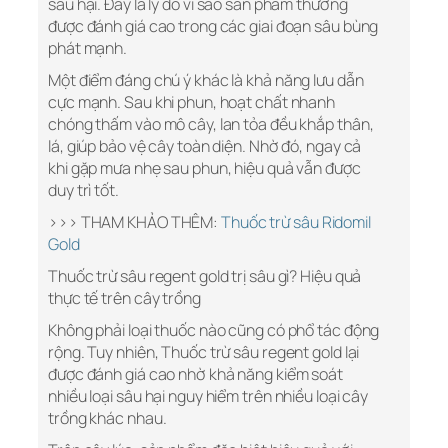
sâu hại. Đây là lý do vì sao sản phẩm thường
được đánh giá cao trong các giai đoạn sâu bùng
phát mạnh.
Một điểm đáng chú ý khác là khả năng lưu dẫn
cực mạnh. Sau khi phun, hoạt chất nhanh
chóng thấm vào mô cây, lan tỏa đều khắp thân,
lá, giúp bảo vệ cây toàn diện. Nhờ đó, ngay cả
khi gặp mưa nhẹ sau phun, hiệu quả vẫn được
duy trì tốt.
>>> THAM KHẢO THÊM:
Thuốc trừ sâu Ridomil
Gold
Thuốc trừ sâu regent gold trị sâu gì? Hiệu quả
thực tế trên cây trồng
Không phải loại thuốc nào cũng có phổ tác động
rộng. Tuy nhiên, Thuốc trừ sâu regent gold lại
được đánh giá cao nhờ khả năng kiểm soát
nhiều loại sâu hại nguy hiểm trên nhiều loại cây
trồng khác nhau.