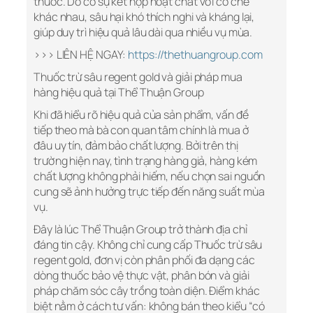
thuốc. Do có sự kết hợp hoạt chất với cơ chế
khác nhau, sâu hại khó thích nghi và kháng lại,
giúp duy trì hiệu quả lâu dài qua nhiều vụ mùa.
>>> LIÊN HỆ NGAY:
https://thethuangroup.com
Thuốc trừ sâu regent gold và giải pháp mua
hàng hiệu quả tại Thể Thuận Group
Khi đã hiểu rõ hiệu quả của sản phẩm, vấn đề
tiếp theo mà bà con quan tâm chính là mua ở
đâu uy tín, đảm bảo chất lượng. Bởi trên thị
trường hiện nay, tình trạng hàng giả, hàng kém
chất lượng không phải hiếm, nếu chọn sai nguồn
cung sẽ ảnh hưởng trực tiếp đến năng suất mùa
vụ.
Đây là lúc Thể Thuận Group trở thành địa chỉ
đáng tin cậy. Không chỉ cung cấp Thuốc trừ sâu
regent gold, đơn vị còn phân phối đa dạng các
dòng thuốc bảo vệ thực vật, phân bón và giải
pháp chăm sóc cây trồng toàn diện. Điểm khác
biệt nằm ở cách tư vấn: không bán theo kiểu “có