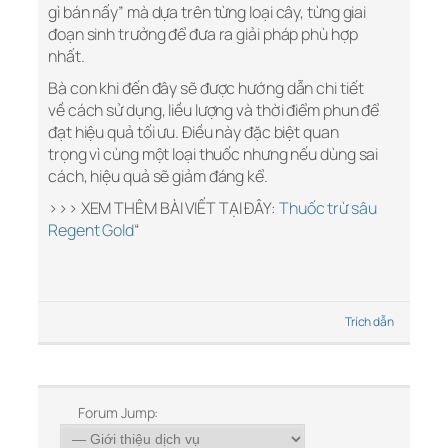
gì bán nấy” mà dựa trên từng loại cây, từng giai
đoạn sinh trưởng để đưa ra giải pháp phù hợp
nhất.
Bà con khi đến đây sẽ được hướng dẫn chi tiết
về cách sử dụng, liều lượng và thời điểm phun để
đạt hiệu quả tối ưu. Điều này đặc biệt quan
trọng vì cùng một loại thuốc nhưng nếu dùng sai
cách, hiệu quả sẽ giảm đáng kể.
>>> XEM THÊM BÀI VIẾT TẠI ĐÂY:
Thuốc trừ sâu
Regent Gold
“
Trích dẫn
Forum Jump: