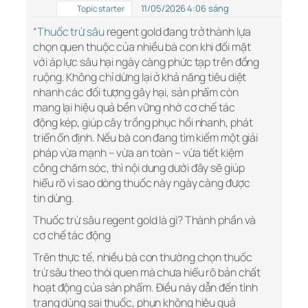
11/05/2026 4:06 sáng
Topic starter
“
Thuốc trừ sâu
regent gold đang trở thành lựa
chọn quen thuộc của nhiều bà con khi đối mặt
với áp lực sâu hại ngày càng phức tạp trên đồng
ruộng. Không chỉ dừng lại ở khả năng tiêu diệt
nhanh các đối tượng gây hại, sản phẩm còn
mang lại hiệu quả bền vững nhờ cơ chế tác
động kép, giúp cây trồng phục hồi nhanh, phát
triển ổn định. Nếu bà con đang tìm kiếm một giải
pháp vừa mạnh – vừa an toàn – vừa tiết kiệm
công chăm sóc, thì nội dung dưới đây sẽ giúp
hiểu rõ vì sao dòng thuốc này ngày càng được
tin dùng.
Thuốc trừ sâu regent gold là gì? Thành phần và
cơ chế tác động
Trên thực tế, nhiều bà con thường chọn thuốc
trừ sâu theo thói quen mà chưa hiểu rõ bản chất
hoạt động của sản phẩm. Điều này dẫn đến tình
trạng dùng sai thuốc, phun không hiệu quả