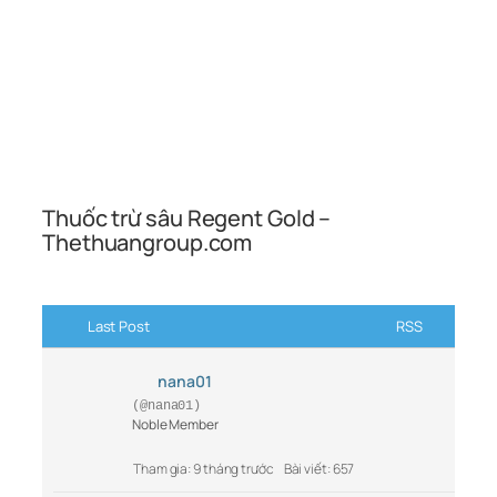
Thuốc trừ sâu Regent Gold –
Thethuangroup.com
Last Post
RSS
nana01
(@nana01)
Noble Member
Tham gia: 9 tháng trước
Bài viết: 657