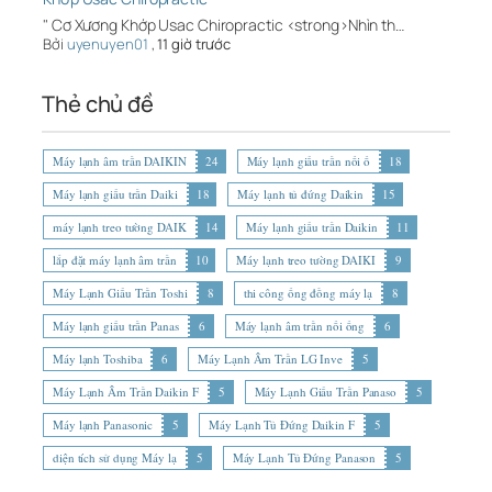
" Cơ Xương Khớp Usac Chiropractic <strong>Nhìn th…
Bởi
uyenuyen01
,
11 giờ trước
Thẻ chủ đề
Máy lạnh âm trần DAIKIN
24
Máy lạnh giấu trần nối ố
18
Máy lạnh giấu trần Daiki
18
Máy lạnh tủ đứng Daikin
15
máy lạnh treo tường DAIK
14
Máy lạnh giấu trần Daikin
11
lắp đặt máy lạnh âm trần
10
Máy lạnh treo tường DAIKI
9
Máy Lạnh Giấu Trần Toshi
8
thi công ống đồng máy lạ
8
Máy lạnh giấu trần Panas
6
Máy lạnh âm trần nối ống
6
Máy lạnh Toshiba
6
Máy Lạnh Âm Trần LG Inve
5
Máy Lạnh Âm Trần Daikin F
5
Máy Lạnh Giấu Trần Panaso
5
Máy lạnh Panasonic
5
Máy Lạnh Tủ Đứng Daikin F
5
diện tích sử dụng Máy lạ
5
Máy Lạnh Tủ Đứng Panason
5