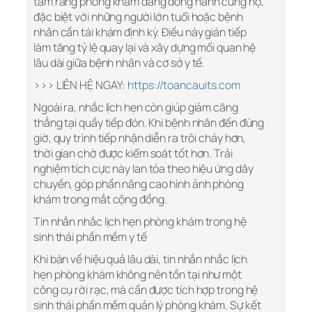
tâm rằng phòng khám đang đồng hành cùng họ,
đặc biệt với những người lớn tuổi hoặc bệnh
nhân cần tái khám định kỳ. Điều này gián tiếp
làm tăng tỷ lệ quay lại và xây dựng mối quan hệ
lâu dài giữa bệnh nhân và cơ sở y tế.
>>> LIÊN HỆ NGAY:
https://toancauits.com
Ngoài ra, nhắc lịch hẹn còn giúp giảm căng
thẳng tại quầy tiếp đón. Khi bệnh nhân đến đúng
giờ, quy trình tiếp nhận diễn ra trôi chảy hơn,
thời gian chờ được kiểm soát tốt hơn. Trải
nghiệm tích cực này lan tỏa theo hiệu ứng dây
chuyền, góp phần nâng cao hình ảnh phòng
khám trong mắt cộng đồng.
Tin nhắn nhắc lịch hẹn phòng khám trong hệ
sinh thái phần mềm y tế
Khi bàn về hiệu quả lâu dài, tin nhắn nhắc lịch
hẹn phòng khám không nên tồn tại như một
công cụ rời rạc, mà cần được tích hợp trong hệ
sinh thái phần mềm quản lý phòng khám. Sự kết