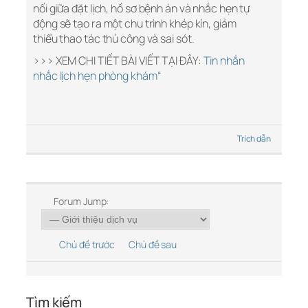
nối giữa đặt lịch, hồ sơ bệnh án và nhắc hẹn tự
động sẽ tạo ra một chu trình khép kín, giảm
thiểu thao tác thủ công và sai sót.
>>> XEM CHI TIẾT BÀI VIẾT TẠI ĐÂY:
Tin nhắn
nhắc lịch hẹn phòng khám
“
Trích dẫn
Forum Jump:
Chủ đề trước
Chủ đề sau
Tìm kiếm