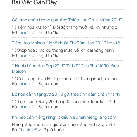
Bài Viết Gần Đây
Gói trọn chân thành qua lẵng Thiệp Hoa Chúc Mừng 20-10
" ( Tiệm hoa Maison ) Mỗi độ tháng mười về, khi những c…
Bởi
miumiu01
,
3 giờ trước
Tiệm Hoa Maison: Nghệ thuật Thi Cắm Hoa 20-10 tinh tế
" ( Shop hoa ) Mỗi độ tháng mười về, khi cái nắng hanh …
Bởi
miumiu01
,
3 giờ trước
Ý Nghĩa Lẵng Hoa Đẹp 20-10 Tinh Tế Cho Phụ Nữ Tốt Đẹp
Maison
" ( Cửa hàng hoa ) Những chiều cuối tháng mười, khi gió…
Bởi
miumiu01
,
3 giờ trước
Bó hoa dành tặng vợ 20-10 gửi trao tình cảm chân thành
" ( Tiệm hoa ) Ngày 20 tháng 10 hàng năm luôn là thời đ…
Bởi
miumiu01
,
3 giờ trước
Khi nào cần niềng răng? 3 dấu hiệu nên niềng răng sớm
Niềng răng không chỉ giúp cải thiện răng lệch lạc, khấp…
Bởi
ThegioieSIM
,
3 giờ trước