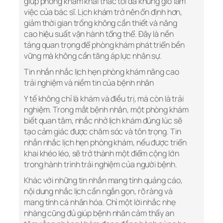
giúp phòng khám khai thác tối đa khung giờ làm
việc của bác sĩ. Lịch khám trở nên ổn định hơn,
giảm thời gian trống không cần thiết và nâng
cao hiệu suất vận hành tổng thể. Đây là nền
tảng quan trọng để phòng khám phát triển bền
vững mà không cần tăng áp lực nhân sự.
Tin nhắn nhắc lịch hẹn phòng khám nâng cao
trải nghiệm và niềm tin của bệnh nhân
Y tế không chỉ là khám và điều trị, mà còn là trải
nghiệm. Trong mắt bệnh nhân, một phòng khám
biết quan tâm, nhắc nhở lịch khám đúng lúc sẽ
tạo cảm giác được chăm sóc và tôn trọng. Tin
nhắn nhắc lịch hẹn phòng khám, nếu được triển
khai khéo léo, sẽ trở thành một điểm cộng lớn
trong hành trình trải nghiệm của người bệnh.
Khác với những tin nhắn mang tính quảng cáo,
nội dung nhắc lịch cần ngắn gọn, rõ ràng và
mang tính cá nhân hóa. Chỉ một lời nhắc nhẹ
nhàng cũng đủ giúp bệnh nhân cảm thấy an