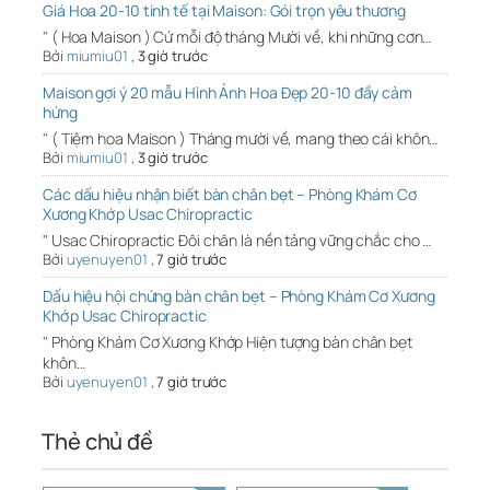
Giá Hoa 20-10 tinh tế tại Maison: Gói trọn yêu thương
" ( Hoa Maison ) Cứ mỗi độ tháng Mười về, khi những cơn…
Bởi
miumiu01
,
3 giờ trước
Maison gợi ý 20 mẫu Hình Ảnh Hoa Đẹp 20-10 đầy cảm
hứng
" ( Tiệm hoa Maison ) Tháng mười về, mang theo cái khôn…
Bởi
miumiu01
,
3 giờ trước
Các dấu hiệu nhận biết bàn chân bẹt – Phòng Khám Cơ
Xương Khớp Usac Chiropractic
" Usac Chiropractic Đôi chân là nền tảng vững chắc cho …
Bởi
uyenuyen01
,
7 giờ trước
Dấu hiệu hội chứng bàn chân bẹt – Phòng Khám Cơ Xương
Khớp Usac Chiropractic
" Phòng Khám Cơ Xương Khớp Hiện tượng bàn chân bẹt
khôn…
Bởi
uyenuyen01
,
7 giờ trước
Thẻ chủ đề