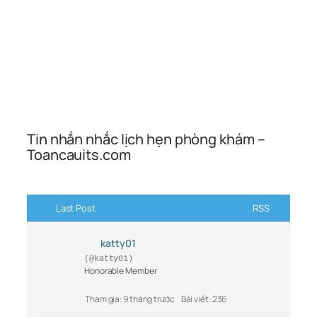
Tin nhắn nhắc lịch hẹn phòng khám –
Toancauits.com
Last Post
RSS
katty01
(@katty01)
Honorable Member
Tham gia: 9 tháng trước
Bài viết: 236