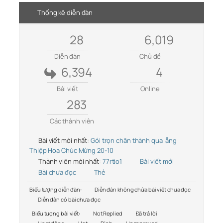
Thống kê diễn đàn
28
6,019
Diễn đàn
Chủ đề
6,394
4
Bài viết
Online
283
Các thành viên
Bài viết mới nhất:
Gói trọn chân thành qua lẵng
Thiệp Hoa Chúc Mừng 20-10
Thành viên mới nhất:
77rtio1
Bài viết mới
Bài chưa đọc
Thẻ
Biểu tượng diễn đàn:
Diễn đàn không chứa bài viết chưa đọc
Diễn đàn có bài chưa đọc
Biểu tượng bài viết:
Not Replied
Đã trả lời