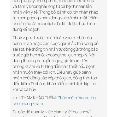
cũng đủ gây chồng chéo, thời gian chờ kéo dài
và tâm lý không hài lòng từ cả bệnh nhân lẫn
nhân viên y tế. Trong bối cảnh đó, tin nhắn nhắc
lịch hẹn phòng khám đóng vai trò như một “điểm
chốt” giúp đảm bảo lịch đã đặt được thực hiện
đúng kế hoạch.
Thay vì phụ thuộc hoàn toàn vào trí nhớ của
bệnh nhân hoặc các cuộc gọi nhắc thủ công dễ
sai sót, hệ thống tin nhắn tự động gửi thông báo
trước giờ hẹn một khoảng thời gian hợp lý. Nội
dung thường bao gồm ngày, giờ khám, tên
phòng khám và hướng dẫn cần thiết nếu bệnh
nhân muốn thay đổi lịch. Điều này giúp bệnh
nhân chủ động sắp xếp thời gian, đồng thời tạo
điều kiện để phòng khám điều chỉnh lịch kịp thời
khi có ca hủy.
>>> THAM KHẢO THÊM:
Phần mềm marketing
cho phòng khám
Từ góc độ quản lý, việc giảm tỷ lệ “no-show”