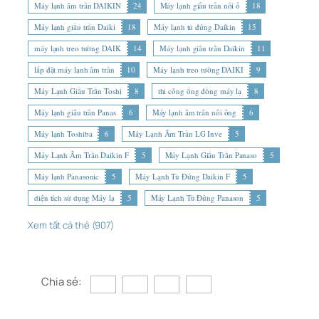
Máy lạnh âm trần DAIKIN
24
Máy lạnh giấu trần nối ố
18
Máy lạnh giấu trần Daiki
18
Máy lạnh tủ đứng Daikin
15
máy lạnh treo tường DAIK
14
Máy lạnh giấu trần Daikin
11
lắp đặt máy lạnh âm trần
10
Máy lạnh treo tường DAIKI
9
Máy Lạnh Giấu Trần Toshi
8
thi công ống đồng máy lạ
8
Máy lạnh giấu trần Panas
6
Máy lạnh âm trần nối ống
6
Máy lạnh Toshiba
6
Máy Lạnh Âm Trần LG Inve
5
Máy Lạnh Âm Trần Daikin F
5
Máy Lạnh Giấu Trần Panaso
5
Máy lạnh Panasonic
5
Máy Lạnh Tủ Đứng Daikin F
5
diện tích sử dụng Máy lạ
5
Máy Lạnh Tủ Đứng Panason
5
Xem tất cả thẻ (907)
Chia sẻ: