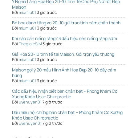
Ý Nghĩa Lẵng Hoa Đẹp 20-10 Tinh Tế Cho Phụ Nữ Tốt Đẹp
Maison
Bởi
miumiu01
3 giờ trước
Bó hoa dành tặng vợ 20-10 gửi trao tình cảm chân thành
Bởi
miumiu01
3 giờ trước
Khi nào cần niềng răng? 3 dấu hiệu nên niềng răng sớm
Bởi
ThegioieSIM
3 giờ trước
Giá Hoa 20-10 tinh tế tại Maison: Gói trọn yêu thương
Bởi
miumiu01
3 giờ trước
Maison gợi ý 20 mẫu Hình Ảnh Hoa Đẹp 20-10 đầy cảm
hứng
Bởi
miumiu01
3 giờ trước
Các dấu hiệu nhận biết bàn chân bẹt – Phòng Khám Cơ
Xương Khớp Usac Chiropractic
Bởi
uyenuyen01
7 giờ trước
Dấu hiệu hội chứng bàn chân bẹt – Phòng Khám Cơ Xương
Khớp Usac Chiropractic
Bởi
uyenuyen01
7 giờ trước