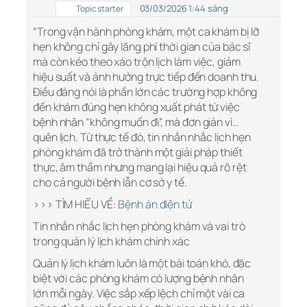
03/03/2026 1:44 sáng
Topic starter
“Trong vận hành phòng khám, một ca khám bị lỡ
hẹn không chỉ gây lãng phí thời gian của bác sĩ
mà còn kéo theo xáo trộn lịch làm việc, giảm
hiệu suất và ảnh hưởng trực tiếp đến doanh thu.
Điều đáng nói là phần lớn các trường hợp không
đến khám đúng hẹn không xuất phát từ việc
bệnh nhân “không muốn đi”, mà đơn giản vì…
quên lịch. Từ thực tế đó, tin nhắn nhắc lịch hẹn
phòng khám đã trở thành một giải pháp thiết
thực, âm thầm nhưng mang lại hiệu quả rõ rệt
cho cả người bệnh lẫn cơ sở y tế.
>>> TÌM HIỂU VỀ:
Bệnh án điện tử
Tin nhắn nhắc lịch hẹn phòng khám và vai trò
trong quản lý lịch khám chính xác
Quản lý lịch khám luôn là một bài toán khó, đặc
biệt với các phòng khám có lượng bệnh nhân
lớn mỗi ngày. Việc sắp xếp lệch chỉ một vài ca