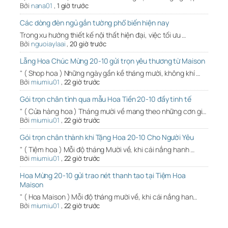
Bởi
nana01
,
1 giờ trước
Các dòng đèn ngủ gắn tường phổ biến hiện nay
Trong xu hướng thiết kế nội thất hiện đại, việc tối ưu …
Bởi
nguoiaylaai
,
20 giờ trước
Lẵng Hoa Chúc Mừng 20-10 gửi trọn yêu thương từ Maison
" ( Shop hoa ) Những ngày gần kề tháng mười, không khí …
Bởi
miumiu01
,
22 giờ trước
Gói trọn chân tình qua mẫu Hoa Tiền 20-10 đầy tinh tế
" ( Cửa hàng hoa ) Tháng mười về mang theo những cơn gi…
Bởi
miumiu01
,
22 giờ trước
Gói trọn chân thành khi Tặng Hoa 20-10 Cho Người Yêu
" ( Tiệm hoa ) Mỗi độ tháng Mười về, khi cái nắng hanh …
Bởi
miumiu01
,
22 giờ trước
Hoa Mừng 20-10 gửi trao nét thanh tao tại Tiệm Hoa
Maison
" ( Hoa Maison ) Mỗi độ tháng mười về, khi cái nắng han…
Bởi
miumiu01
,
22 giờ trước