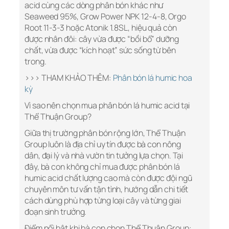
acid cùng các dòng phân bón khác như
Seaweed 95%, Grow Power NPK 12-4-8, Orgo
Root 11-3-3 hoặc Atonik 1.8SL, hiệu quả còn
được nhân đôi: cây vừa được “bồi bổ” dưỡng
chất, vừa được “kích hoạt” sức sống từ bên
trong.
>>> THAM KHẢO THÊM:
Phân bón lá humic hoa
kỳ
Vì sao nên chọn mua phân bón lá humic acid tại
Thể Thuận Group?
Giữa thị trường phân bón rộng lớn, Thể Thuận
Group luôn là địa chỉ uy tín được bà con nông
dân, đại lý và nhà vườn tin tưởng lựa chọn. Tại
đây, bà con không chỉ mua được phân bón lá
humic acid chất lượng cao mà còn được đội ngũ
chuyên môn tư vấn tận tình, hướng dẫn chi tiết
cách dùng phù hợp từng loại cây và từng giai
đoạn sinh trưởng.
Điểm nổi bật khi bà con chọn Thể Thuận Group: