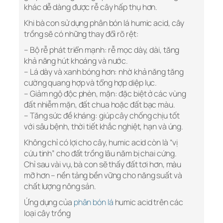
khác dễ dàng được rễ cây hấp thụ hơn.
Khi bà con sử dụng phân bón lá humic acid, cây
trồng sẽ có những thay đổi rõ rệt:
– Bộ rễ phát triển mạnh: rễ mọc dày, dài, tăng
khả năng hút khoáng và nước.
– Lá dày và xanh bóng hơn: nhờ khả năng tăng
cường quang hợp và tổng hợp diệp lục.
– Giảm ngộ độc phèn, mặn: đặc biệt ở các vùng
đất nhiễm mặn, đất chua hoặc đất bạc màu.
– Tăng sức đề kháng: giúp cây chống chịu tốt
với sâu bệnh, thời tiết khắc nghiệt, hạn và úng.
Không chỉ có lợi cho cây, humic acid còn là “vị
cứu tinh” cho đất trồng lâu năm bị chai cứng.
Chỉ sau vài vụ, bà con sẽ thấy đất tơi hơn, màu
mỡ hơn – nền tảng bền vững cho năng suất và
chất lượng nông sản.
Ứng dụng của
phân bón lá
humic acid trên các
loại cây trồng