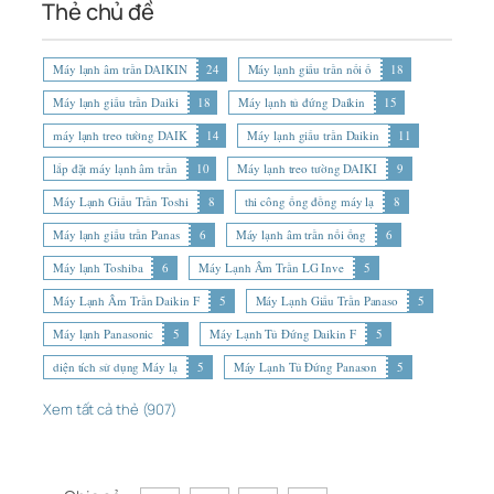
Thẻ chủ đề
Máy lạnh âm trần DAIKIN
24
Máy lạnh giấu trần nối ố
18
Máy lạnh giấu trần Daiki
18
Máy lạnh tủ đứng Daikin
15
máy lạnh treo tường DAIK
14
Máy lạnh giấu trần Daikin
11
lắp đặt máy lạnh âm trần
10
Máy lạnh treo tường DAIKI
9
Máy Lạnh Giấu Trần Toshi
8
thi công ống đồng máy lạ
8
Máy lạnh giấu trần Panas
6
Máy lạnh âm trần nối ống
6
Máy lạnh Toshiba
6
Máy Lạnh Âm Trần LG Inve
5
Máy Lạnh Âm Trần Daikin F
5
Máy Lạnh Giấu Trần Panaso
5
Máy lạnh Panasonic
5
Máy Lạnh Tủ Đứng Daikin F
5
diện tích sử dụng Máy lạ
5
Máy Lạnh Tủ Đứng Panason
5
Xem tất cả thẻ (907)