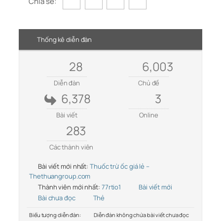
Chia sẻ:
Thống kê diễn đàn
28
6,003
Diễn đàn
Chủ đề
6,378
3
Bài viết
Online
283
Các thành viên
Bài viết mới nhất:
Thuốc trừ ốc giá lẻ –
Thethuangroup.com
Thành viên mới nhất:
77rtio1
Bài viết mới
Bài chưa đọc
Thẻ
Biểu tượng diễn đàn:
Diễn đàn không chứa bài viết chưa đọc