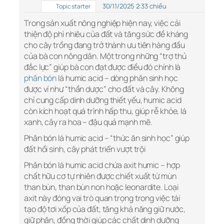
30/11/2025 2:33 chiều
Topic starter
Trong sản xuất nông nghiệp hiện nay, việc cải
thiện độ phì nhiêu của đất và tăng sức đề kháng
cho cây trồng đang trở thành ưu tiên hàng đầu
của bà con nông dân. Một trong những “trợ thủ
đắc lực” giúp bà con đạt được điều đó chính là
phân bón
lá humic acid – dòng phân sinh học
được ví như “thần dược” cho đất và cây. Không
chỉ cung cấp dinh dưỡng thiết yếu, humic acid
còn kích hoạt quá trình hấp thu, giúp rễ khỏe, lá
xanh, cây ra hoa – đậu quả mạnh mẽ.
Phân bón lá humic acid – “thức ăn sinh học” giúp
đất hồi sinh, cây phát triển vượt trội
Phân bón lá humic acid chứa axit humic – hợp
chất hữu cơ tự nhiên được chiết xuất từ mùn
than bùn, than bùn non hoặc leonardite. Loại
axit này đóng vai trò quan trọng trong việc tái
tạo độ tơi xốp của đất, tăng khả năng giữ nước,
giữ phân, đồng thời giúp các chất dinh dưỡng