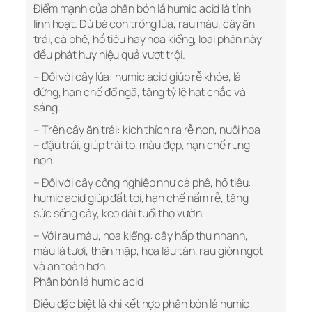
Điểm mạnh của phân bón lá humic acid là tính
linh hoạt. Dù bà con trồng lúa, rau màu, cây ăn
trái, cà phê, hồ tiêu hay hoa kiểng, loại phân này
đều phát huy hiệu quả vượt trội.
– Đối với cây lúa: humic acid giúp rễ khỏe, lá
đứng, hạn chế đổ ngã, tăng tỷ lệ hạt chắc và
sáng.
– Trên cây ăn trái: kích thích ra rễ non, nuôi hoa
– đậu trái, giúp trái to, màu đẹp, hạn chế rụng
non.
– Đối với cây công nghiệp như cà phê, hồ tiêu:
humic acid giúp đất tơi, hạn chế nấm rễ, tăng
sức sống cây, kéo dài tuổi thọ vườn.
– Với rau màu, hoa kiểng: cây hấp thu nhanh,
màu lá tươi, thân mập, hoa lâu tàn, rau giòn ngọt
và an toàn hơn.
Phân bón lá humic acid
Điều đặc biệt là khi kết hợp phân bón lá humic