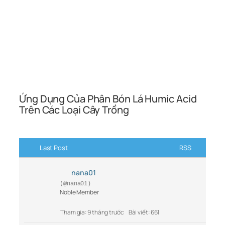
Ứng Dụng Của Phân Bón Lá Humic Acid
Trên Các Loại Cây Trồng
Last Post
RSS
nana01
(@nana01)
Noble Member
Tham gia: 9 tháng trước
Bài viết: 661