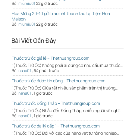
Bởi
miumiu01
22 giờ trước
Hoa Mừng 20-10 gửi trao nét thanh tao tại Tiệm Hoa
Maison
Bởi
miumiu01
22 giờ trước
Bài Viết Gần Đây
Thuốc trừ ốc giá lẻ – Thethuangroup.com
"(Thuốc Trừ Ốc) Không phải ai cũng có nhu cầu mua thuốc…
Bởi
nana01
,
54 phút trước
Thuốc trừ ốc được tin dùng – Thethuangroup.com
"(Thuốc Trừ Ốc) Giữa rất nhiều sản phẩm trên thị trường…
Bởi
nana01
,
1 giờ trước
Thuốc trừ ốc Đồng Tháp – Thethuangroup.com
"(Thuốc Trừ Ốc) Nhắc đến Đồng Tháp, nhiều người sẽ nghĩ…
Bởi
nana01
,
1 giờ trước
Thuốc trừ ốc đại lý cấp 1 – Thethuangroup.com
"(Thuốc Trừ Ốc) Đối với các cửa hàng vật tư nông nghiệp…