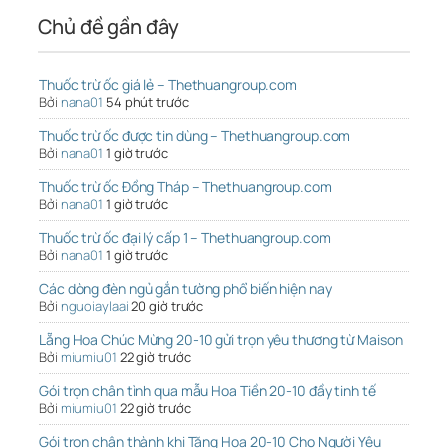
Chủ đề gần đây
Thuốc trừ ốc giá lẻ – Thethuangroup.com
Bởi
nana01
54 phút trước
Thuốc trừ ốc được tin dùng – Thethuangroup.com
Bởi
nana01
1 giờ trước
Thuốc trừ ốc Đồng Tháp – Thethuangroup.com
Bởi
nana01
1 giờ trước
Thuốc trừ ốc đại lý cấp 1 – Thethuangroup.com
Bởi
nana01
1 giờ trước
Các dòng đèn ngủ gắn tường phổ biến hiện nay
Bởi
nguoiaylaai
20 giờ trước
Lẵng Hoa Chúc Mừng 20-10 gửi trọn yêu thương từ Maison
Bởi
miumiu01
22 giờ trước
Gói trọn chân tình qua mẫu Hoa Tiền 20-10 đầy tinh tế
Bởi
miumiu01
22 giờ trước
Gói trọn chân thành khi Tặng Hoa 20-10 Cho Người Yêu