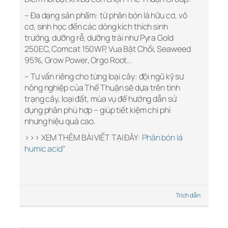
– Đa dạng sản phẩm: từ phân bón lá hữu cơ, vô
cơ, sinh học đến các dòng kích thích sinh
trưởng, dưỡng rễ, dưỡng trái như Pyra Gold
250EC, Comcat 150WP, Vua Bật Chồi, Seaweed
95%, Grow Power, Orgo Root…
– Tư vấn riêng cho từng loại cây: đội ngũ kỹ sư
nông nghiệp của Thể Thuận sẽ dựa trên tình
trạng cây, loại đất, mùa vụ để hướng dẫn sử
dụng phân phù hợp – giúp tiết kiệm chi phí
nhưng hiệu quả cao.
>>> XEM THÊM BÀI VIẾT TẠI ĐÂY:
Phân bón lá
humic acid
“
Trích dẫn