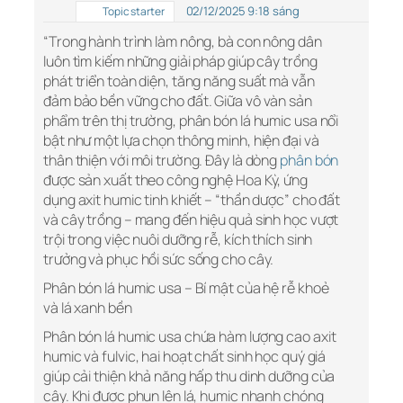
02/12/2025 9:18 sáng
Topic starter
“Trong hành trình làm nông, bà con nông dân
luôn tìm kiếm những giải pháp giúp cây trồng
phát triển toàn diện, tăng năng suất mà vẫn
đảm bảo bền vững cho đất. Giữa vô vàn sản
phẩm trên thị trường, phân bón lá humic usa nổi
bật như một lựa chọn thông minh, hiện đại và
thân thiện với môi trường. Đây là dòng
phân bón
được sản xuất theo công nghệ Hoa Kỳ, ứng
dụng axit humic tinh khiết – “thần dược” cho đất
và cây trồng – mang đến hiệu quả sinh học vượt
trội trong việc nuôi dưỡng rễ, kích thích sinh
trưởng và phục hồi sức sống cho cây.
Phân bón lá humic usa – Bí mật của hệ rễ khoẻ
và lá xanh bền
Phân bón lá humic usa chứa hàm lượng cao axit
humic và fulvic, hai hoạt chất sinh học quý giá
giúp cải thiện khả năng hấp thu dinh dưỡng của
cây. Khi được phun lên lá, humic nhanh chóng