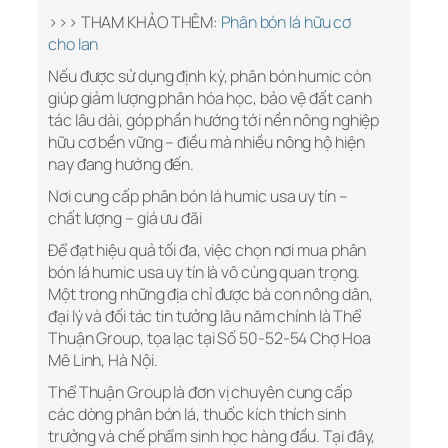
>>> THAM KHẢO THÊM:
Phân bón lá hữu cơ
cho lan
Nếu được sử dụng định kỳ, phân bón humic còn
giúp giảm lượng phân hóa học, bảo vệ đất canh
tác lâu dài, góp phần hướng tới nền nông nghiệp
hữu cơ bền vững – điều mà nhiều nông hộ hiện
nay đang hướng đến.
Nơi cung cấp phân bón lá humic usa uy tín –
chất lượng – giá ưu đãi
Để đạt hiệu quả tối đa, việc chọn nơi mua phân
bón lá humic usa uy tín là vô cùng quan trọng.
Một trong những địa chỉ được bà con nông dân,
đại lý và đối tác tin tưởng lâu năm chính là Thể
Thuận Group, tọa lạc tại Số 50-52-54 Chợ Hoa
Mê Linh, Hà Nội.
Thể Thuận Group là đơn vị chuyên cung cấp
các dòng phân bón lá, thuốc kích thích sinh
trưởng và chế phẩm sinh học hàng đầu. Tại đây,