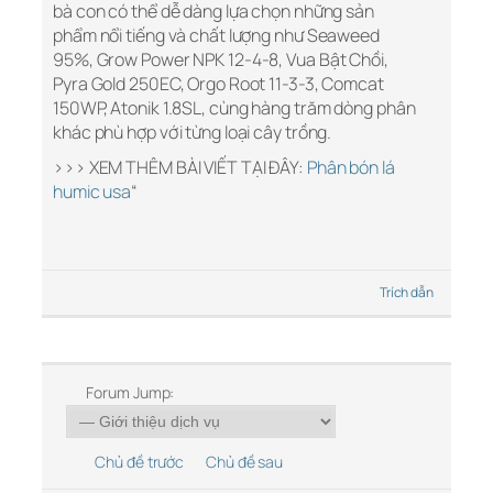
bà con có thể dễ dàng lựa chọn những sản
phẩm nổi tiếng và chất lượng như Seaweed
95%, Grow Power NPK 12-4-8, Vua Bật Chồi,
Pyra Gold 250EC, Orgo Root 11-3-3, Comcat
150WP, Atonik 1.8SL, cùng hàng trăm dòng phân
khác phù hợp với từng loại cây trồng.
>>> XEM THÊM BÀI VIẾT TẠI ĐÂY:
Phân bón lá
humic usa
“
Trích dẫn
Forum Jump:
Chủ đề trước
Chủ đề sau