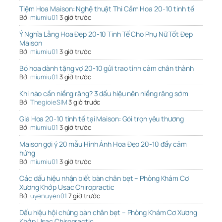
Tiệm Hoa Maison: Nghệ thuật Thi Cắm Hoa 20-10 tinh tế
Bởi
miumiu01
3 giờ trước
Ý Nghĩa Lẵng Hoa Đẹp 20-10 Tinh Tế Cho Phụ Nữ Tốt Đẹp
Maison
Bởi
miumiu01
3 giờ trước
Bó hoa dành tặng vợ 20-10 gửi trao tình cảm chân thành
Bởi
miumiu01
3 giờ trước
Khi nào cần niềng răng? 3 dấu hiệu nên niềng răng sớm
Bởi
ThegioieSIM
3 giờ trước
Giá Hoa 20-10 tinh tế tại Maison: Gói trọn yêu thương
Bởi
miumiu01
3 giờ trước
Maison gợi ý 20 mẫu Hình Ảnh Hoa Đẹp 20-10 đầy cảm
hứng
Bởi
miumiu01
3 giờ trước
Các dấu hiệu nhận biết bàn chân bẹt – Phòng Khám Cơ
Xương Khớp Usac Chiropractic
Bởi
uyenuyen01
7 giờ trước
Dấu hiệu hội chứng bàn chân bẹt – Phòng Khám Cơ Xương
Khớp Usac Chiropractic