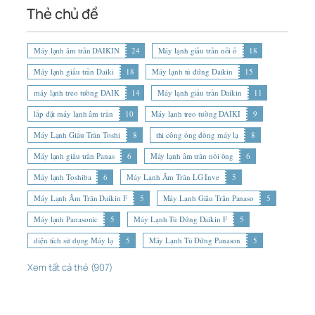
Thẻ chủ đề
Máy lạnh âm trần DAIKIN
24
Máy lạnh giấu trần nối ố
18
Máy lạnh giấu trần Daiki
18
Máy lạnh tủ đứng Daikin
15
máy lạnh treo tường DAIK
14
Máy lạnh giấu trần Daikin
11
lắp đặt máy lạnh âm trần
10
Máy lạnh treo tường DAIKI
9
Máy Lạnh Giấu Trần Toshi
8
thi công ống đồng máy lạ
8
Máy lạnh giấu trần Panas
6
Máy lạnh âm trần nối ống
6
Máy lạnh Toshiba
6
Máy Lạnh Âm Trần LG Inve
5
Máy Lạnh Âm Trần Daikin F
5
Máy Lạnh Giấu Trần Panaso
5
Máy lạnh Panasonic
5
Máy Lạnh Tủ Đứng Daikin F
5
diện tích sử dụng Máy lạ
5
Máy Lạnh Tủ Đứng Panason
5
Xem tất cả thẻ (907)