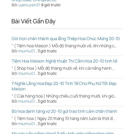
Bởi
uyenuyen01
8 giờ trước
Bài Viết Gần Đây
Gói trọn chân thành qua lẵng Thiệp Hoa Chúc Mừng 20-10
" ( Tiệm hoa Maison ) Mỗi độ tháng mười về, khi những c…
Bởi
miumiu01
,
3 giờ trước
Tiệm Hoa Maison: Nghệ thuật Thi Cắm Hoa 20-10 tinh tế
" ( Shop hoa ) Mỗi độ tháng mười về, khi cái nắng hanh …
Bởi
miumiu01
,
3 giờ trước
Ý Nghĩa Lẵng Hoa Đẹp 20-10 Tinh Tế Cho Phụ Nữ Tốt Đẹp
Maison
" ( Cửa hàng hoa ) Những chiều cuối tháng mười, khi gió…
Bởi
miumiu01
,
3 giờ trước
Bó hoa dành tặng vợ 20-10 gửi trao tình cảm chân thành
" ( Tiệm hoa ) Ngày 20 tháng 10 hàng năm luôn là thời đ…
Bởi
miumiu01
,
3 giờ trước
Khi nào cần niềng răng? 3 dấu hiệu nên niềng răng sớm