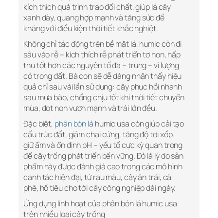
kích thích quá trình trao đổi chất, giúp lá cây
xanh dày, quang hợp mạnh và tăng sức đề
kháng với điều kiện thời tiết khắc nghiệt.
Không chỉ tác động trên bề mặt lá, humic còn đi
sâu vào rễ – kích thích rễ phát triển tơ non, hấp
thu tốt hơn các nguyên tố đa – trung – vi lượng
có trong đất. Bà con sẽ dễ dàng nhận thấy hiệu
quả chỉ sau vài lần sử dụng: cây phục hồi nhanh
sau mưa bão, chống chịu tốt khi thời tiết chuyển
mùa, đọt non vươn mạnh và trái lớn đều.
Đặc biệt,
phân bón lá
humic usa còn giúp cải tạo
cấu trúc đất, giảm chai cứng, tăng độ tơi xốp,
giữ ẩm và ổn định pH – yếu tố cực kỳ quan trọng
để cây trồng phát triển bền vững. Đó là lý do sản
phẩm này được đánh giá cao trong các mô hình
canh tác hiện đại, từ rau màu, cây ăn trái, cà
phê, hồ tiêu cho tới cây công nghiệp dài ngày.
Ứng dụng linh hoạt của phân bón lá humic usa
trên nhiều loại cây trồng