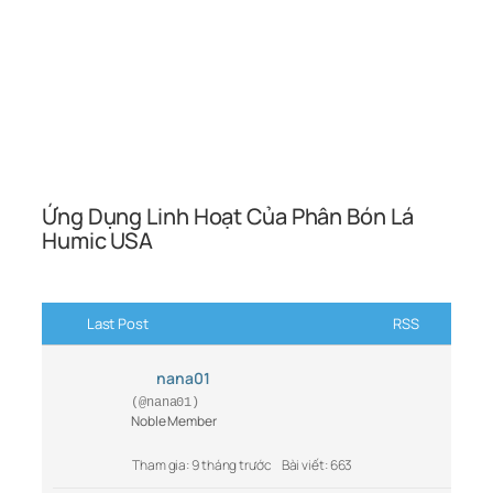
Ứng Dụng Linh Hoạt Của Phân Bón Lá
Humic USA
Last Post
RSS
nana01
(@nana01)
Noble Member
Tham gia: 9 tháng trước
Bài viết: 663