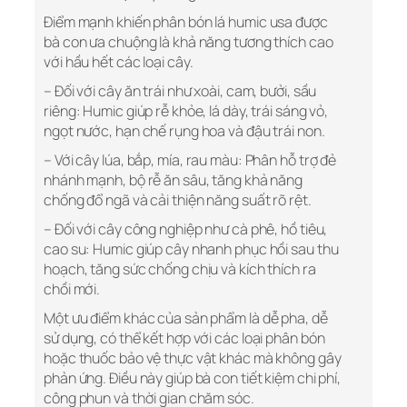
Điểm mạnh khiến phân bón lá humic usa được
bà con ưa chuộng là khả năng tương thích cao
với hầu hết các loại cây.
– Đối với cây ăn trái như xoài, cam, bưởi, sầu
riêng: Humic giúp rễ khỏe, lá dày, trái sáng vỏ,
ngọt nước, hạn chế rụng hoa và đậu trái non.
– Với cây lúa, bắp, mía, rau màu: Phân hỗ trợ đẻ
nhánh mạnh, bộ rễ ăn sâu, tăng khả năng
chống đổ ngã và cải thiện năng suất rõ rệt.
– Đối với cây công nghiệp như cà phê, hồ tiêu,
cao su: Humic giúp cây nhanh phục hồi sau thu
hoạch, tăng sức chống chịu và kích thích ra
chồi mới.
Một ưu điểm khác của sản phẩm là dễ pha, dễ
sử dụng, có thể kết hợp với các loại phân bón
hoặc thuốc bảo vệ thực vật khác mà không gây
phản ứng. Điều này giúp bà con tiết kiệm chi phí,
công phun và thời gian chăm sóc.