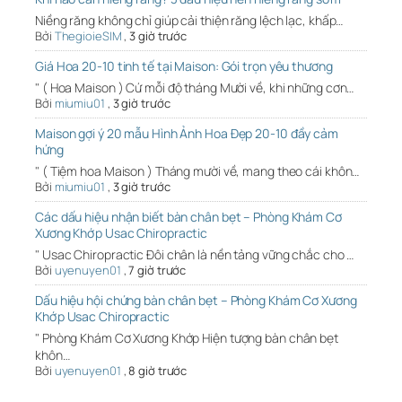
Niềng răng không chỉ giúp cải thiện răng lệch lạc, khấp…
Bởi
ThegioieSIM
,
3 giờ trước
Giá Hoa 20-10 tinh tế tại Maison: Gói trọn yêu thương
" ( Hoa Maison ) Cứ mỗi độ tháng Mười về, khi những cơn…
Bởi
miumiu01
,
3 giờ trước
Maison gợi ý 20 mẫu Hình Ảnh Hoa Đẹp 20-10 đầy cảm
hứng
" ( Tiệm hoa Maison ) Tháng mười về, mang theo cái khôn…
Bởi
miumiu01
,
3 giờ trước
Các dấu hiệu nhận biết bàn chân bẹt – Phòng Khám Cơ
Xương Khớp Usac Chiropractic
" Usac Chiropractic Đôi chân là nền tảng vững chắc cho …
Bởi
uyenuyen01
,
7 giờ trước
Dấu hiệu hội chứng bàn chân bẹt – Phòng Khám Cơ Xương
Khớp Usac Chiropractic
" Phòng Khám Cơ Xương Khớp Hiện tượng bàn chân bẹt
khôn…
Bởi
uyenuyen01
,
8 giờ trước