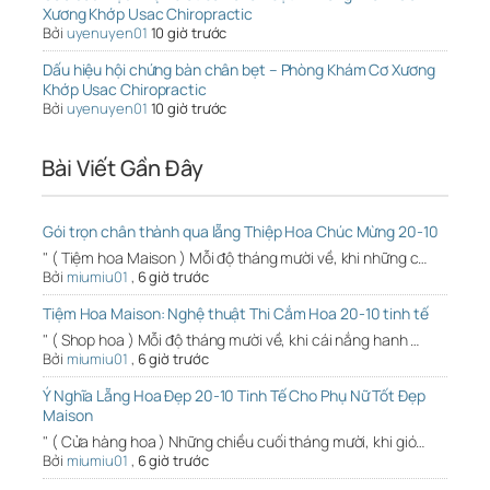
Xương Khớp Usac Chiropractic
Bởi
uyenuyen01
10 giờ trước
Dấu hiệu hội chứng bàn chân bẹt – Phòng Khám Cơ Xương
Khớp Usac Chiropractic
Bởi
uyenuyen01
10 giờ trước
Bài Viết Gần Đây
Gói trọn chân thành qua lẵng Thiệp Hoa Chúc Mừng 20-10
" ( Tiệm hoa Maison ) Mỗi độ tháng mười về, khi những c…
Bởi
miumiu01
,
6 giờ trước
Tiệm Hoa Maison: Nghệ thuật Thi Cắm Hoa 20-10 tinh tế
" ( Shop hoa ) Mỗi độ tháng mười về, khi cái nắng hanh …
Bởi
miumiu01
,
6 giờ trước
Ý Nghĩa Lẵng Hoa Đẹp 20-10 Tinh Tế Cho Phụ Nữ Tốt Đẹp
Maison
" ( Cửa hàng hoa ) Những chiều cuối tháng mười, khi gió…
Bởi
miumiu01
,
6 giờ trước