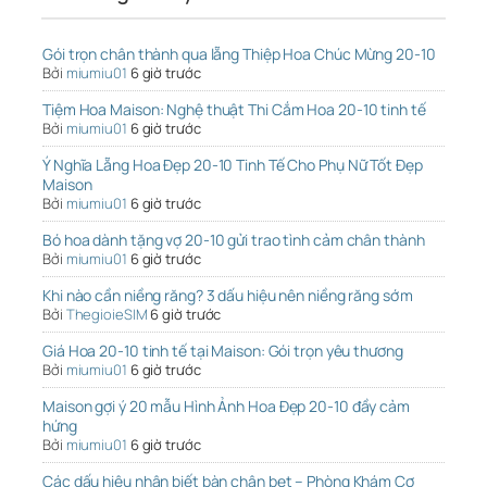
Gói trọn chân thành qua lẵng Thiệp Hoa Chúc Mừng 20-10
Bởi
miumiu01
6 giờ trước
Tiệm Hoa Maison: Nghệ thuật Thi Cắm Hoa 20-10 tinh tế
Bởi
miumiu01
6 giờ trước
Ý Nghĩa Lẵng Hoa Đẹp 20-10 Tinh Tế Cho Phụ Nữ Tốt Đẹp
Maison
Bởi
miumiu01
6 giờ trước
Bó hoa dành tặng vợ 20-10 gửi trao tình cảm chân thành
Bởi
miumiu01
6 giờ trước
Khi nào cần niềng răng? 3 dấu hiệu nên niềng răng sớm
Bởi
ThegioieSIM
6 giờ trước
Giá Hoa 20-10 tinh tế tại Maison: Gói trọn yêu thương
Bởi
miumiu01
6 giờ trước
Maison gợi ý 20 mẫu Hình Ảnh Hoa Đẹp 20-10 đầy cảm
hứng
Bởi
miumiu01
6 giờ trước
Các dấu hiệu nhận biết bàn chân bẹt – Phòng Khám Cơ