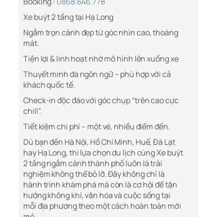
Booking :
0868.646.778
Xe buýt 2 tầng tại Hạ Long
Ngắm trọn cảnh đẹp từ góc nhìn cao, thoáng
mát.
Tiện lợi & linh hoạt nhờ mô hình lên xuống xe
Thuyết minh đa ngôn ngữ – phù hợp với cả
khách quốc tế.
Check-in độc đáo với góc chụp “trên cao cực
chill”.
Tiết kiệm chi phí – một vé, nhiều điểm đến.
Dù bạn đến Hà Nội, Hồ Chí Minh, Huế, Đà Lạt
hay Hạ Long, thì lựa chọn du lịch cùng Xe buýt
2 tầng ngắm cảnh thành phố luôn là trải
nghiệm không thể bỏ lỡ. Đây không chỉ là
hành trình khám phá mà còn là cơ hội để tận
hưởng không khí, văn hóa và cuộc sống tại
mỗi địa phương theo một cách hoàn toàn mới
mẻ.