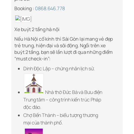
Booking :
0868.646.778
Xe buýt 2 tầng hà nội
Nếu Hà Nội cổ kính thì Sài Gòn lại mang vẻ đẹp
trẻ trung, hiện đại và sôi động. Ngồi trên xe
buýt 2 tầng, bạn sẽ lần lượt đi qua những điểm
“must check-in”:
Dinh Độc Lập – chứng nhân lịch sử.
Nhà thờ Đức Bà và Bưu điện
Trung tâm – công trình kiến trúc Pháp
độc đáo.
Chợ Bến Thành – biểu tượng thương
mại của thành phố.