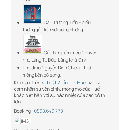
Cầu Trường Tiền – biểu
tượng gắn liền với sông Hương.
Các lăng tẩm triều Nguyễn
như Lăng Tự Đức, Lăng Khải Định.
Phố đi bộ Nguyễn Đình Chiểu – thơ
mộng bên bờ sông.
Khi ngồi trên
xe buýt 2 tầng tại Huế
, bạn sẽ
cảm nhận sự yên bình, mộng mơ của Huế –
khác biệt hẳn với sự náo nhiệt của các đô thị
lớn.
Booking :
0868.646.778