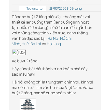
28/03/2026 8:59 sáng
Topic starter
Dòng xe buýt 2 tầng hiện đại, thoáng mát với
thiết kế lên xuống trạm (lên xuống linh hoạt
tại nhiều điểm dừng), sẽ đưa bạn đến gần hơn
với những công trình kiến trúc, danh thắng,
văn hóa đặc sắc tại:
Hà Nội
,
Hồ Chí
Minh
,
Huế
,
Đà Lạt
và
Hạ Long
.
Xe buýt 2 tầng
Hãy cùng bắt đầu hành trình khám phá đầy
sắc màu này!
Hà Nội không chỉ là trung tâm chính trị, kinh tế
mà còn là trái tim văn hóa của Việt Nam. Với xe
buýt 2 tầng, bạn sẽ được ngắm nhìn: