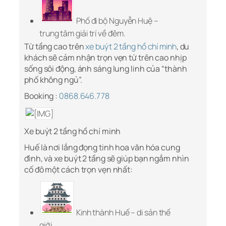
Phố đi bộ Nguyễn Huệ –
trung tâm giải trí về đêm.
Từ tầng cao trên
xe buýt 2 tầng hồ chí minh
, du
khách sẽ cảm nhận trọn vẹn từ trên cao nhịp
sống sôi động, ánh sáng lung linh của “thành
phố không ngủ”.
Booking :
0868.646.778
Xe buýt 2 tầng hồ chí minh
Huế là nơi lắng đọng tinh hoa văn hóa cung
đình, và xe buýt 2 tầng sẽ giúp bạn ngắm nhìn
cố đô một cách trọn vẹn nhất:
Kinh thành Huế – di sản thế
giới.