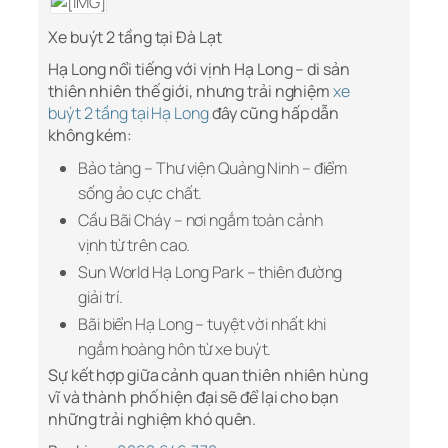
Xe buýt 2 tầng tại Đà Lạt
Hạ Long nổi tiếng với vịnh Hạ Long – di sản
thiên nhiên thế giới, nhưng trải nghiệm
xe
buýt 2 tầng tại Hạ Long
đây cũng hấp dẫn
không kém:
Bảo tàng – Thư viện Quảng Ninh – điểm
sống ảo cực chất.
Cầu Bãi Cháy – nơi ngắm toàn cảnh
vịnh từ trên cao.
Sun World Hạ Long Park – thiên đường
giải trí.
Bãi biển Hạ Long – tuyệt vời nhất khi
ngắm hoàng hôn từ xe buýt.
Sự kết hợp giữa cảnh quan thiên nhiên hùng
vĩ và thành phố hiện đại sẽ để lại cho bạn
những trải nghiệm khó quên.