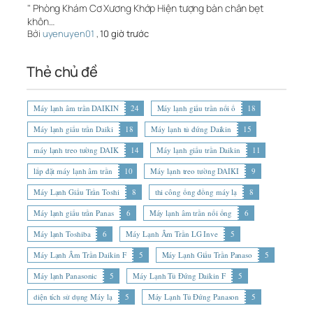
" Phòng Khám Cơ Xương Khớp Hiện tượng bàn chân bẹt
khôn…
Bởi
uyenuyen01
,
10 giờ trước
Thẻ chủ đề
Máy lạnh âm trần DAIKIN
24
Máy lạnh giấu trần nối ố
18
Máy lạnh giấu trần Daiki
18
Máy lạnh tủ đứng Daikin
15
máy lạnh treo tường DAIK
14
Máy lạnh giấu trần Daikin
11
lắp đặt máy lạnh âm trần
10
Máy lạnh treo tường DAIKI
9
Máy Lạnh Giấu Trần Toshi
8
thi công ống đồng máy lạ
8
Máy lạnh giấu trần Panas
6
Máy lạnh âm trần nối ống
6
Máy lạnh Toshiba
6
Máy Lạnh Âm Trần LG Inve
5
Máy Lạnh Âm Trần Daikin F
5
Máy Lạnh Giấu Trần Panaso
5
Máy lạnh Panasonic
5
Máy Lạnh Tủ Đứng Daikin F
5
diện tích sử dụng Máy lạ
5
Máy Lạnh Tủ Đứng Panason
5