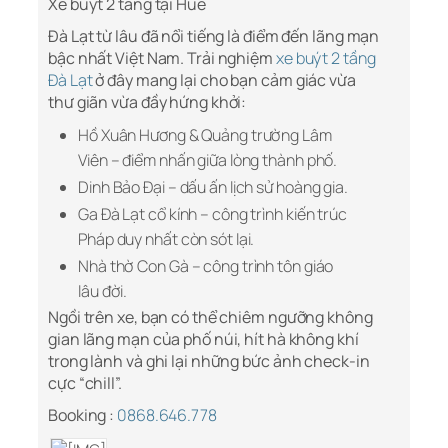
Xe buýt 2 tầng tại Huế
Đà Lạt từ lâu đã nổi tiếng là điểm đến lãng mạn
bậc nhất Việt Nam. Trải nghiệm
xe buýt 2 tầng
Đà Lạt
ở đây mang lại cho bạn cảm giác vừa
thư giãn vừa đầy hứng khởi:
Hồ Xuân Hương & Quảng trường Lâm
Viên – điểm nhấn giữa lòng thành phố.
Dinh Bảo Đại – dấu ấn lịch sử hoàng gia.
Ga Đà Lạt cổ kính – công trình kiến trúc
Pháp duy nhất còn sót lại.
Nhà thờ Con Gà – công trình tôn giáo
lâu đời.
Ngồi trên xe, bạn có thể chiêm ngưỡng không
gian lãng mạn của phố núi, hít hà không khí
trong lành và ghi lại những bức ảnh check-in
cực “chill”.
Booking :
0868.646.778