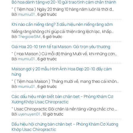
Bó hoa dành tặng vợ 20-10 gửi trao tình cảm chân thành
" ( Tiệm hoa ) Ngày 20 tháng 10 hàng năm luôn là thời đ…
Bởi
miumiu01
,
6 giờ trước
Khi nào cần niềng răng? 3 dấu hiệu nên niềng răng sớm
Niềng răng không chỉ giúp cải thiện răng lệch lạc, khấp…
Bởi
ThegioieSIM
,
6 giờ trước
Giá Hoa 20-10 tinh tế tại Maison: Gói trọn yêu thương
" ( Hoa Maison ) Cứ mỗi độ tháng Mười về, khi những cơn…
Bởi
miumiu01
,
6 giờ trước
Maison gợi ý 20 mẫu Hình Ảnh Hoa Đẹp 20-10 đầy cảm
hứng
" ( Tiệm hoa Maison ) Tháng mười về, mang theo cái khôn…
Bởi
miumiu01
,
6 giờ trước
Các dấu hiệu nhận biết bàn chân bẹt – Phòng Khám Cơ
Xương Khớp Usac Chiropractic
" Usac Chiropractic Đôi chân là nền tảng vững chắc cho …
Bởi
uyenuyen01
,
10 giờ trước
Dấu hiệu hội chứng bàn chân bẹt – Phòng Khám Cơ Xương
Khớp Usac Chiropractic