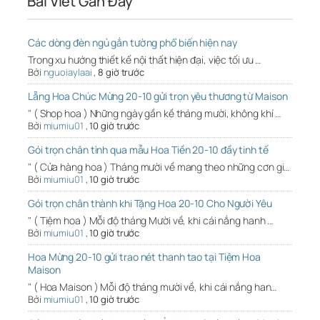
Bài Viết Gần Đây
Các dòng đèn ngủ gắn tường phổ biến hiện nay
Trong xu hướng thiết kế nội thất hiện đại, việc tối ưu …
Bởi
nguoiaylaai
,
8 giờ trước
Lẵng Hoa Chúc Mừng 20-10 gửi trọn yêu thương từ Maison
" ( Shop hoa ) Những ngày gần kề tháng mười, không khí …
Bởi
miumiu01
,
10 giờ trước
Gói trọn chân tình qua mẫu Hoa Tiền 20-10 đầy tinh tế
" ( Cửa hàng hoa ) Tháng mười về mang theo những cơn gi…
Bởi
miumiu01
,
10 giờ trước
Gói trọn chân thành khi Tặng Hoa 20-10 Cho Người Yêu
" ( Tiệm hoa ) Mỗi độ tháng Mười về, khi cái nắng hanh …
Bởi
miumiu01
,
10 giờ trước
Hoa Mừng 20-10 gửi trao nét thanh tao tại Tiệm Hoa
Maison
" ( Hoa Maison ) Mỗi độ tháng mười về, khi cái nắng han…
Bởi
miumiu01
,
10 giờ trước