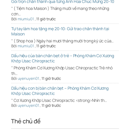
Gói trọn chân thành qua từng Ảnh Hoa Chúc Mừng 20-10
" ( Tiệm hoa Maison ) Tháng mười về mang theo những
cơn…
Bởi
miumiu01
,
11 giờ trước
Tự tay làm hoa tặng mẹ 20-10: Gửi trao chân thành tại
Maison
" ( Shop hoa ) Ngày hai mươi tháng mười trong ký ức của…
Bởi
miumiu01
,
11 giờ trước
Dấu hiệu của bàn chân bẹt ở trẻ – Phòng Khám Cơ Xương
Khớp Usac Chiropractic
" Phòng Khám Cơ Xương Khớp Usac Chiropractic Trẻ nhỏ
th…
Bởi
uyenuyen01
,
11 giờ trước
Dấu hiệu con bị bàn chân bẹt – Phòng Khám Cơ Xương
Khớp Usac Chiropractic
" Cơ Xương Khớp Usac Chiropractic <strong>Nhìn th…
Bởi
uyenuyen01
,
11 giờ trước
Thẻ chủ đề