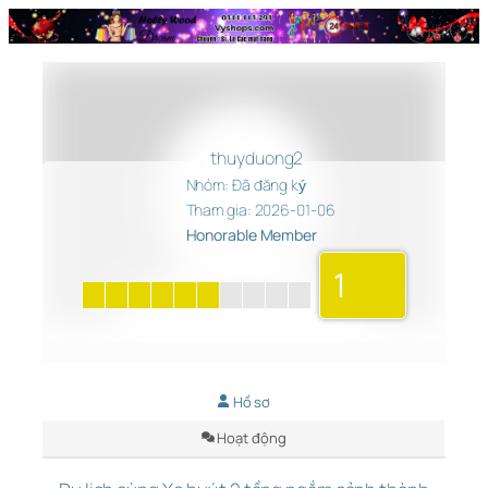
Chuyển
đến
phần
nội
dung
thuyduong2
Nhóm: Đã đăng ký
Tham gia: 2026-01-06
Honorable Member
1
Hồ sơ
Hoạt động